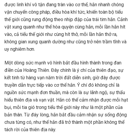
được linh khí vô tận đang tràn vào cơ thể, hắn nhanh chóng
vận chuyển công pháp, điều hòa khí tức, khiến toàn bộ tiểu
thế giới cũng rung động theo nhịp đập của trái tim hắn. Cảnh
vật xung quanh như thể hòa quyện cùng hắn, mỗi lần hắn hít
vào, cả tiểu thế giới như cùng hít thở, mỗi lần hắn thở ra,
không gian xung quanh dường như cũng trở nên trầm tĩnh và
uy nghiêm hơn.
Một dòng sức mạnh vô hình bắt đầu hình thành trong đan
điền của Hoàng Thiên. Đây chính là ý chí của thiên đạo, sự
kết tinh từ hàng vạn năm trời đất diễn sinh, giờ đây được
truyền dẫn trực tiếp vào cơ thể hắn. Ý chí đó không chỉ là
nguồn sức mạnh đơn thuần, mà còn là sự lãnh ngộ, sự thấu
hiểu thiên địa và vạn vật. Hắn có thể cảm nhận được mỗi hạt
bụi, mỗi tia gió trong tiểu thế giới này như là một phần của
bản thân. Từ đáy lòng, hắn bắt đầu cảm nhận sự sống động
chưa từng có, như thể hắn đã trở thành một phần không thể
tách rời của thiên địa này.