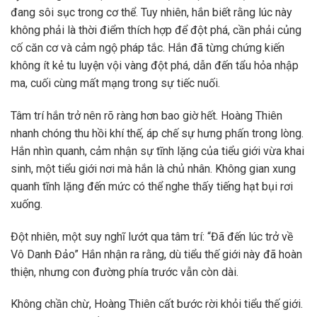
đang sôi sục trong cơ thể. Tuy nhiên, hắn biết rằng lúc này
không phải là thời điểm thích hợp để đột phá, cần phải củng
cố căn cơ và cảm ngộ pháp tắc. Hắn đã từng chứng kiến
không ít kẻ tu luyện vội vàng đột phá, dẫn đến tẩu hỏa nhập
ma, cuối cùng mất mạng trong sự tiếc nuối.
Tâm trí hắn trở nên rõ ràng hơn bao giờ hết. Hoàng Thiên
nhanh chóng thu hồi khí thế, áp chế sự hưng phấn trong lòng.
Hắn nhìn quanh, cảm nhận sự tĩnh lặng của tiểu giới vừa khai
sinh, một tiểu giới nơi mà hắn là chủ nhân. Không gian xung
quanh tĩnh lặng đến mức có thể nghe thấy tiếng hạt bụi rơi
xuống.
Đột nhiên, một suy nghĩ lướt qua tâm trí: “Đã đến lúc trở về
Vô Danh Đảo” Hắn nhận ra rằng, dù tiểu thế giới này đã hoàn
thiện, nhưng con đường phía trước vẫn còn dài.
Không chần chừ, Hoàng Thiên cất bước rời khỏi tiểu thế giới.