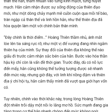
thân thể hắn, thấm nhuần vào từng kinh mạch, từng huyết
mạch. Hắn cảm nhận được sự sống động của thiên đạo
mới, như một dòng chảy mạnh mẽ cuồn cuộn qua mỗi tế bào,
tràn ngập cả thân thể và linh hồn hắn, như thế thiên địa đã
hòa quyện làm một với chính bản thân mình.
“Đây chính là thời điểm…” Hoàng Thiên thầm nhủ, ánh mắt
lóe lên tia sáng rực rỡ, như một vị đế vương đang nhìn ngắm
thiên hạ của mình. Sự thay đổi của thiên địa không thể nào
giấu đi trước cảm nhận sắc bén của hắn. Bước vào hóa thần
hậu kỳ chỉ còn là vấn đề thời gian. Trước đây, dù có nỗ lực
đến mấy, hắn cũng không thể tưởng tượng được sẽ nhanh
đến mức này, nhưng giờ đây, với linh khí nồng đậm và thiên
địa ý chí hội tụ, hắn cảm thấy mình đã vượt qua giới hạn vốn
có.
Tuy nhiên, chính vào thời khắc này, trong lòng Hoàng Thiên
đột nhiên trỗi dậy một nỗi lo lắng mơ hồ. Sức mạnh đang gia
tăng trong cơ thể hắn nhanh chóng đến mức không ngờ,