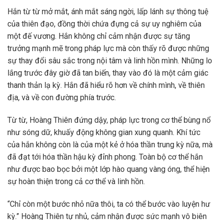
Hắn từ từ mở mắt, ánh mắt sáng ngời, lấp lánh sự thông tuệ
của thiên đạo, đồng thời chứa đựng cả sự uy nghiêm của
một đế vương. Hắn không chỉ cảm nhận được sự tăng
trưởng mạnh mẽ trong pháp lực mà còn thấy rõ được những
sự thay đổi sâu sắc trong nội tâm và linh hồn mình. Những lo
lắng trước đây giờ đã tan biến, thay vào đó là một cảm giác
thanh thản lạ kỳ. Hắn đã hiểu rõ hơn về chính mình, về thiên
địa, và về con đường phía trước.
Từ từ, Hoàng Thiên đứng dậy, pháp lực trong cơ thể bùng nổ
như sóng dữ, khuấy động không gian xung quanh. Khí tức
của hắn không còn là của một kẻ ở hóa thần trung kỳ nữa, mà
đã đạt tới hóa thần hậu kỳ đỉnh phong. Toàn bộ cơ thể hắn
như được bao bọc bởi một lớp hào quang vàng óng, thể hiện
sự hoàn thiện trong cả cơ thể và linh hồn.
“Chỉ còn một bước nhỏ nữa thôi, ta có thể bước vào luyện hư
kỳ.” Hoàng Thiên tự nhủ, cảm nhận được sức mạnh vô biên