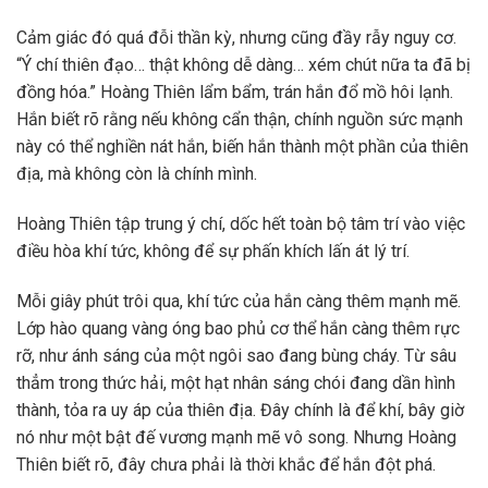
Cảm giác đó quá đỗi thần kỳ, nhưng cũng đầy rẫy nguy cơ.
“Ý chí thiên đạo… thật không dễ dàng… xém chút nữa ta đã bị
đồng hóa.” Hoàng Thiên lẩm bẩm, trán hắn đổ mồ hôi lạnh.
Hắn biết rõ rằng nếu không cẩn thận, chính nguồn sức mạnh
này có thể nghiền nát hắn, biến hắn thành một phần của thiên
địa, mà không còn là chính mình.
Hoàng Thiên tập trung ý chí, dốc hết toàn bộ tâm trí vào việc
điều hòa khí tức, không để sự phấn khích lấn át lý trí.
Mỗi giây phút trôi qua, khí tức của hắn càng thêm mạnh mẽ.
Lớp hào quang vàng óng bao phủ cơ thể hắn càng thêm rực
rỡ, như ánh sáng của một ngôi sao đang bùng cháy. Từ sâu
thẳm trong thức hải, một hạt nhân sáng chói đang dần hình
thành, tỏa ra uy áp của thiên địa. Đây chính là để khí, bây giờ
nó như một bật đế vương mạnh mẽ vô song. Nhưng Hoàng
Thiên biết rõ, đây chưa phải là thời khắc để hắn đột phá.