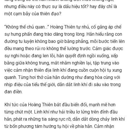
nhưng điều này có thực sự là dấu hiệu tốt? hay đây chỉ là
một cạm bẫy của thiên đạo?
“Không thể chủ quan…” Hoàng Thiên tự nhủ, cố gắng áp chế
sự hưng phấn đang trào dâng trong lòng. Hắn hiểu rằng con
đường tu luyện không bao giờ bằng phẳng, mỗi bước tiến lên
đều mang theo rủi ro không thể lường trước. Cảm giác được
sự nghi hoặc đang len lỗi, hắn quyết định ngồi xuống, xếp
bằng giữa không trung, mắt nhắm nghiền lại, tập trung vào
việc cảm nhận thiên địa linh khí đang cuồn cuộn hội tụ xung
quanh. Từng hơi thở của hắn dường như đang hòa cùng với
nhịp điệu của tiểu thế giới, dẫn dắt linh khí đi sâu vào trong
đan điền.
Khí tức của Hoàng Thiên bắt đầu biến đổi, mạnh mẽ hơn
từng chút một. Linh khí như hải triều lơ lửng trên đỉnh đầu
hắn, phát ra những tia sáng rực rỡ, dẫn dắt dòng chảy linh khí
từ bốn phương tám hướng tụ hội về phía hắn. Cảm nhận