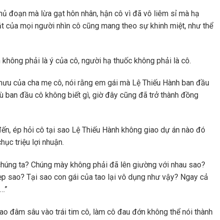
thủ đoạn mà lừa gạt hôn nhân, hận cô vì đã vô liêm sỉ mà hạ
ắt của mọi người nhìn cô cũng mang theo sự khinh miệt, như thể
không phải là ý của cô, người hạ thuốc không phải là cô.
 mưu của cha mẹ cô, nói rằng em gái mà Lệ Thiếu Hành ban đầu
 ban đầu cô không biết gì, giờ đây cũng đã trở thành đồng
đến, ép hỏi cô tại sao Lệ Thiếu Hành không giao dự án nào đó
hục triệu lợi nhuận.
húng ta? Chúng mày không phải đã lên giường với nhau sao?
ẹp sao? Tại sao con gái của tao lại vô dụng như vậy? Ngay cả
……”
ao đâm sâu vào trái tim cô, làm cô đau đớn không thể nói thành