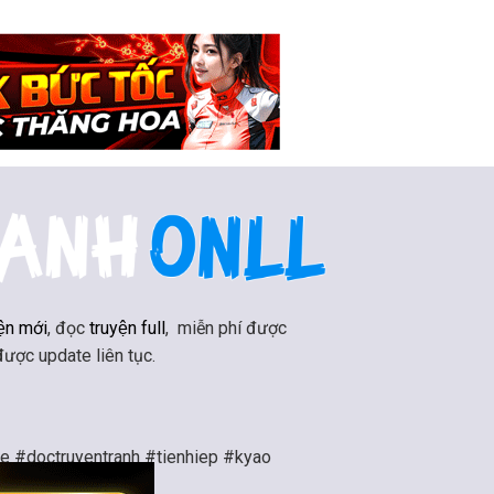
ện mới
, đọc
truyện full
, miễn phí được
 được update liên tục.
ne #doctruyentranh #tienhiep #kyao