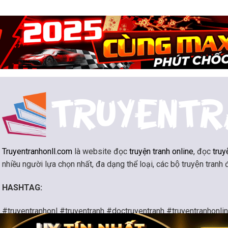
Truyentranhonll.com
là website đọc
truyện tranh online
, đọc
truy
nhiều người lựa chọn nhất, đa dạng thể loại, các bộ truyện tranh
HASHTAG:
#truyentranhonl #truyentranh #doctruyentranh #truyentranhonli
#kiemhiep #khoahuyen #huyennghi #huyenhuyen