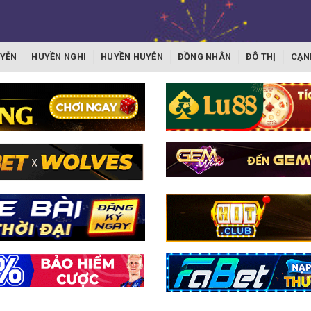
YỄN
HUYỀN NGHI
HUYỀN HUYỄN
ĐỒNG NHÂN
ĐÔ THỊ
CẠN