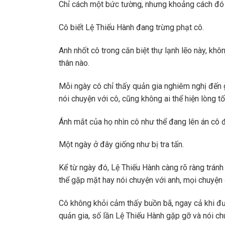
Chỉ cách một bức tường, nhưng khoảng cách đó đ
Cô biết Lệ Thiếu Hành đang trừng phạt cô.
Anh nhốt cô trong căn biệt thự lạnh lẽo này, kh
thân nào.
Mỗi ngày cô chỉ thấy quản gia nghiêm nghị đến g
nói chuyện với cô, cũng không ai thể hiện lòng tố
Ánh mắt của họ nhìn cô như thể đang lên án cô đ
Một ngày ở đây giống như bị tra tấn.
Kể từ ngày đó, Lệ Thiếu Hành càng rõ ràng trán
thể gặp mặt hay nói chuyện với anh, mọi chuyện
Cô không khỏi cảm thấy buồn bã, ngay cả khi đư
quản gia, số lần Lệ Thiếu Hành gặp gỡ và nói ch