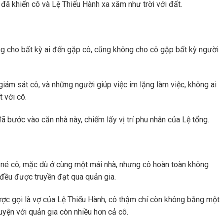
ã khiến cô và Lệ Thiếu Hành xa xăm như trời với đất.
ông cho bất kỳ ai đến gặp cô, cũng không cho cô gặp bất kỳ người
iám sát cô, và những người giúp việc im lặng làm việc, không ai
t với cô.
ã bước vào căn nhà này, chiếm lấy vị trí phu nhân của Lệ tổng.
h né cô, mặc dù ở cùng một mái nhà, nhưng cô hoàn toàn không
 đều được truyền đạt qua quản gia.
ợc gọi là vợ của Lệ Thiếu Hành, cô thậm chí còn không bằng một
uyện với quản gia còn nhiều hơn cả cô.