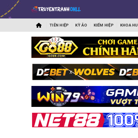
TIÊN HIỆP
KỲ ẢO
KIẾM HIỆP
KHOA HU