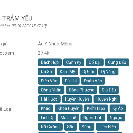
TRẢM YÊU
ật lúc: 03-10-2024 18:47:10]
 giả
Ác Ý Nhập Mộng
ợt xem
27.4k
Bách Hợp
Cạnh Kỹ
Cổ Đại
Cung Đấu
Dã Sử
Đam Mỹ
Dị Giới
Dị Năng
Điền Văn
Đô Thị
Đoản Văn
Đồng Nhân
Đông Phương
Gia Đấu
Hài Hước
Huyền Huyễn
Huyền Nghi
Khác
Khoa Huyễn
Kiếm Hiệp
Kỳ Ảo
ể Loại
Linh Dị
Mạt Thế
Ngôn Tình
Ngược
Nữ Cường
Sắc
Sủng
Tiên Hiệp