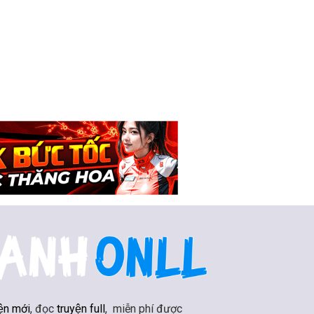
ện mới
, đọc
truyện full
, miễn phí được