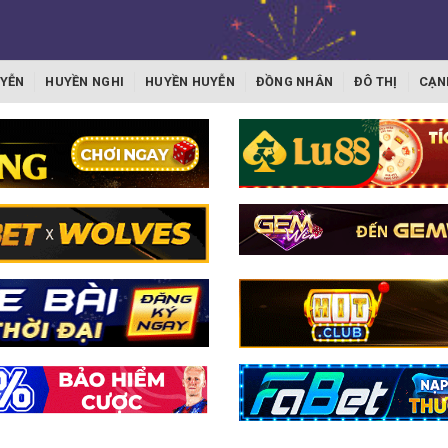
YỄN
HUYỀN NGHI
HUYỀN HUYỄN
ĐỒNG NHÂN
ĐÔ THỊ
CẠN