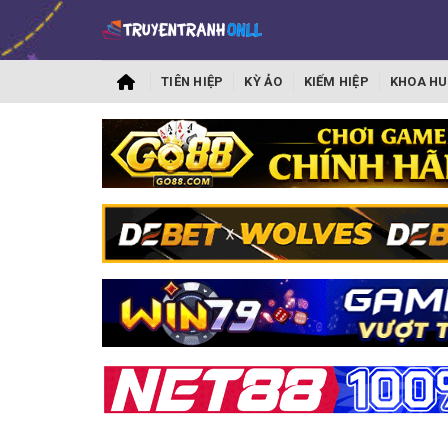
TIÊN HIỆP
KỲ ẢO
KIẾM HIỆP
KHOA HU