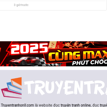
3 giờ trước
Truyentranhonll.com
là website đọc
truyện tranh online
, đọc
truy