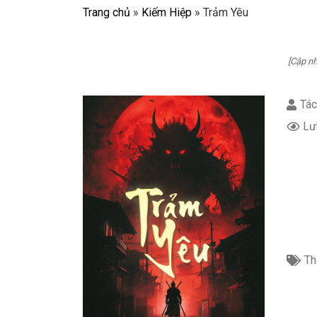
Trang chủ
»
Kiếm Hiệp
»
Trảm Yêu
[Cập nh
Tác
Lư
Th