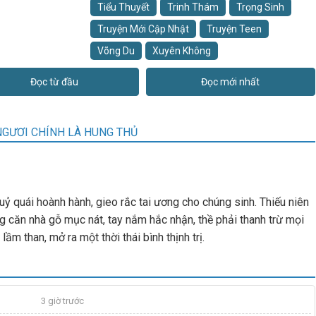
Tiểu Thuyết
Trinh Thám
Trọng Sinh
Truyện Mới Cập Nhật
Truyện Teen
Võng Du
Xuyên Không
Đọc từ đầu
Đọc mới nhất
NGƯƠI CHÍNH LÀ HUNG THỦ
ỷ quái hoành hành, gieo rắc tai ương cho chúng sinh. Thiếu niên
ng căn nhà gỗ mục nát, tay nắm hắc nhận, thề phải thanh trừ mọi
ầm than, mở ra một thời thái bình thịnh trị.
3 giờ trước