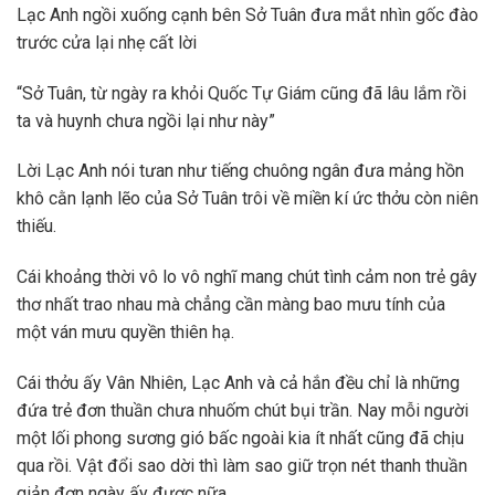
Lạc Anh ngồi xuống cạnh bên Sở Tuân đưa mắt nhìn gốc đào
trước cửa lại nhẹ cất lời
“Sở Tuân, từ ngày ra khỏi Quốc Tự Giám cũng đã lâu lắm rồi
ta và huynh chưa ngồi lại như này”
Lời Lạc Anh nói tưan như tiếng chuông ngân đưa mảng hồn
khô cằn lạnh lẽo của Sở Tuân trôi về miền kí ức thởu còn niên
thiếu.
Cái khoảng thời vô lo vô nghĩ mang chút tình cảm non trẻ gây
thơ nhất trao nhau mà chẳng cần màng bao mưu tính của
một ván mưu quyền thiên hạ.
Cái thởu ấy Vân Nhiên, Lạc Anh và cả hắn đều chỉ là những
đứa trẻ đơn thuần chưa nhuốm chút bụi trần. Nay mỗi người
một lối phong sương gió bấc ngoài kia ít nhất cũng đã chịu
qua rồi. Vật đổi sao dời thì làm sao giữ trọn nét thanh thuần
giản đơn ngày ấy được nữa.