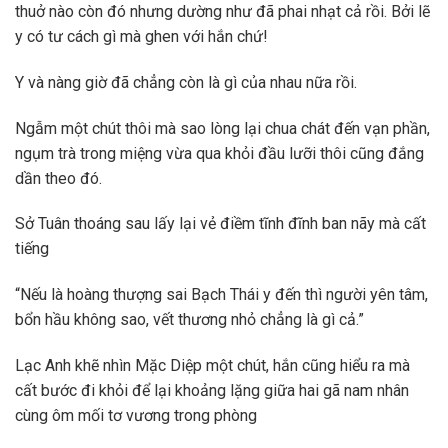
thuở nào còn đó nhưng dường như đã phai nhạt cả rồi. Bởi lẽ
y có tư cách gì mà ghen với hắn chứ!
Y và nàng giờ đã chẳng còn là gì của nhau nữa rồi.
Ngẫm một chút thôi mà sao lòng lại chua chát đến vạn phần,
ngụm trà trong miệng vừa qua khỏi đầu lưỡi thôi cũng đắng
dần theo đó.
Sở Tuân thoáng sau lấy lại vẻ điềm tĩnh đĩnh ban nãy mà cất
tiếng
“Nếu là hoàng thượng sai Bạch Thái y đến thì người yên tâm,
bổn hầu không sao, vết thương nhỏ chẳng là gì cả.”
Lạc Anh khẽ nhìn Mặc Diệp một chút, hắn cũng hiểu ra mà
cất bước đi khỏi để lại khoảng lặng giữa hai gã nam nhân
cùng ôm mối tơ vương trong phòng