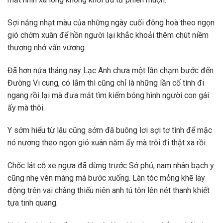
Sợi nắng nhạt màu của những ngày cuối đông hoà theo ngọn
gió chớm xuân để hồn người lại khắc khoải thêm chút niềm
thương nhớ vấn vương.
Đã hơn nửa tháng nay Lạc Anh chưa một lần chạm bước đến
Đường Vi cung, có lắm thì cũng chỉ là những lần cố tình đi
ngang rồi lại mà đưa mắt tìm kiếm bóng hình người con gái
ấy mà thôi.
Y sớm hiểu từ lâu cũng sớm đã buông lơi sợi tơ tình để mặc
nó nương theo ngọn gió xuân năm ấy mà trôi đi thật xa rồi.
Chốc lát cỗ xe ngựa đã dừng trước Sở phủ, nam nhân bạch y
cũng nhẹ vén màng mà bước xuống. Làn tóc mỏng khẽ lay
động trên vai chàng thiếu niên anh tú tôn lên nét thanh khiết
tựa tinh quang.