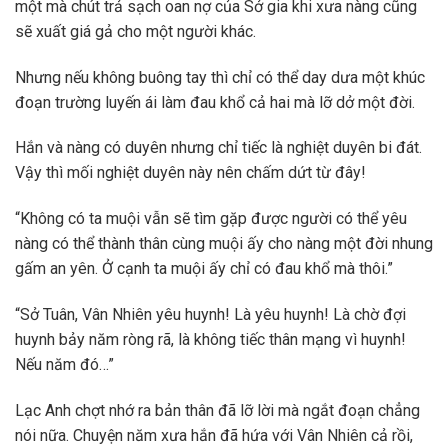
một mà chút trả sạch oan nợ của Sở gia khi xưa nàng cũng
sẽ xuất giá gả cho một người khác.
Nhưng nếu không buông tay thì chỉ có thể day dưa một khúc
đoạn trường luyến ái làm đau khổ cả hai mà lỡ dở một đời.
Hắn và nàng có duyên nhưng chỉ tiếc là nghiệt duyên bi đát.
Vậy thì mối nghiệt duyên này nên chấm dứt từ đây!
“Không có ta muội vẫn sẽ tìm gặp được người có thể yêu
nàng có thể thành thân cùng muội ấy cho nàng một đời nhung
gấm an yên. Ở cạnh ta muội ấy chỉ có đau khổ mà thôi.”
“Sở Tuân, Vân Nhiên yêu huynh! Là yêu huynh! Là chờ đợi
huynh bảy năm ròng rã, là không tiếc thân mạng vì huynh!
Nếu năm đó…”
Lạc Anh chợt nhớ ra bản thân đã lỡ lời mà ngắt đoạn chẳng
nói nữa. Chuyện năm xưa hắn đã hứa với Vân Nhiên cả rồi,