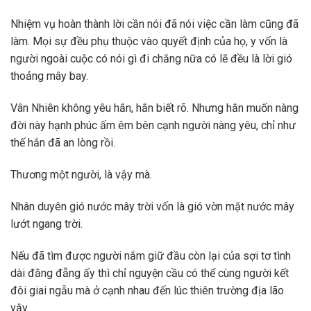
Nhiệm vụ hoàn thành lời cần nói đã nói việc cần làm cũng đã
làm. Mọi sự đều phụ thuộc vào quyết định của họ, y vốn là
người ngoài cuộc có nói gì đi chăng nữa có lẽ đều là lời gió
thoảng mây bay.
Vân Nhiên không yêu hắn, hắn biết rõ. Nhưng hắn muốn nàng
đời này hạnh phúc ấm êm bên cạnh người nàng yêu, chỉ như
thế hắn đã an lòng rồi.
Thương một người, là vậy mà.
Nhân duyên gió nước mây trời vốn là gió vờn mặt nước mây
lướt ngang trời.
Nếu đã tìm được người nắm giữ đầu còn lại của sợi tơ tình
dài đằng đẵng ấy thì chỉ nguyện cầu có thể cùng người kết
đôi giai ngẫu mà ở cạnh nhau đến lúc thiên trường địa lão
vậy.