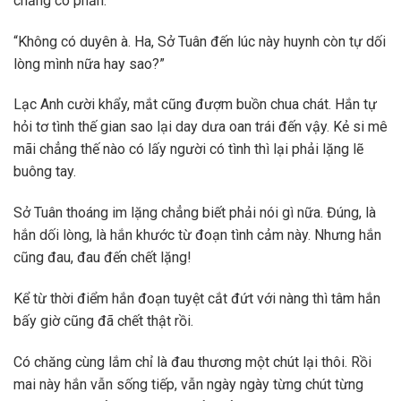
chẳng có phần.”
“Không có duyên à. Ha, Sở Tuân đến lúc này huynh còn tự dối
lòng mình nữa hay sao?”
Lạc Anh cười khẩy, mắt cũng đượm buồn chua chát. Hắn tự
hỏi tơ tình thế gian sao lại day dưa oan trái đến vậy. Kẻ si mê
mãi chẳng thế nào có lấy người có tình thì lại phải lặng lẽ
buông tay.
Sở Tuân thoáng im lặng chẳng biết phải nói gì nữa. Đúng, là
hắn dối lòng, là hắn khước từ đoạn tình cảm này. Nhưng hắn
cũng đau, đau đến chết lặng!
Kể từ thời điểm hắn đoạn tuyệt cắt đứt với nàng thì tâm hắn
bấy giờ cũng đã chết thật rồi.
Có chăng cùng lắm chỉ là đau thương một chút lại thôi. Rồi
mai này hắn vẫn sống tiếp, vẫn ngày ngày từng chút từng