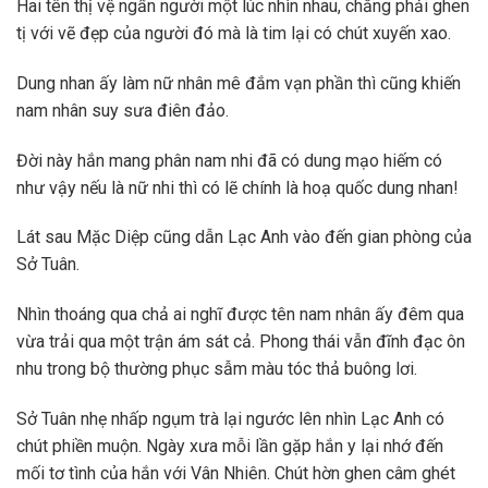
Hai tên thị vệ ngẩn người một lúc nhìn nhau, chẳng phải ghen
tị với vẽ đẹp của người đó mà là tim lại có chút xuyến xao.
Dung nhan ấy làm nữ nhân mê đắm vạn phần thì cũng khiến
nam nhân suy sưa điên đảo.
Đời này hắn mang phân nam nhi đã có dung mạo hiếm có
như vậy nếu là nữ nhi thì có lẽ chính là hoạ quốc dung nhan!
Lát sau Mặc Diệp cũng dẫn Lạc Anh vào đến gian phòng của
Sở Tuân.
Nhìn thoáng qua chả ai nghĩ được tên nam nhân ấy đêm qua
vừa trải qua một trận ám sát cả. Phong thái vẫn đĩnh đạc ôn
nhu trong bộ thường phục sẫm màu tóc thả buông lơi.
Sở Tuân nhẹ nhấp ngụm trà lại ngước lên nhìn Lạc Anh có
chút phiền muộn. Ngày xưa mỗi lần gặp hắn y lại nhớ đến
mối tơ tình của hắn với Vân Nhiên. Chút hờn ghen câm ghét