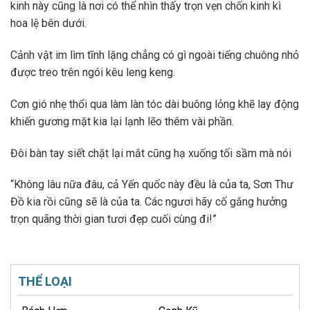
kinh này cũng là nơi có thể nhìn thấy trọn vẹn chốn kinh kì
hoa lệ bên dưới.
Cảnh vật im lìm tĩnh lặng chẳng có gì ngoài tiếng chuông nhỏ
được treo trên ngói kêu leng keng.
Cơn gió nhẹ thổi qua làm làn tóc dài buông lỏng khẽ lay động
khiến gương mặt kia lại lạnh lẽo thêm vài phần.
Đôi bàn tay siết chặt lại mắt cũng hạ xuống tối sầm mà nói
“Không lâu nữa đâu, cả Yến quốc này đều là của ta, Sơn Thư
Đồ kia rồi cũng sẽ là của ta. Các ngươi hãy cố gắng hưởng
trọn quãng thời gian tươi đẹp cuối cùng đi!”
THỂ LOẠI