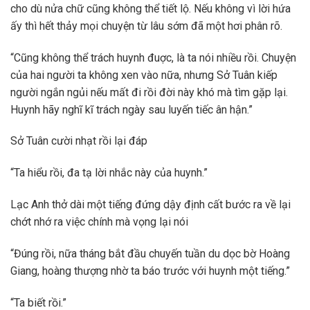
cho dù nửa chữ cũng không thể tiết lộ. Nếu không vì lời hứa
ấy thì hết thảy mọi chuyện từ lâu sớm đã một hơi phân rõ.
“Cũng không thể trách huynh đuợc, là ta nói nhiều rồi. Chuyện
của hai người ta không xen vào nữa, nhưng Sở Tuân kiếp
người ngắn ngủi nếu mất đi rồi đời này khó mà tìm gặp lại.
Huynh hãy nghĩ kĩ trách ngày sau luyến tiếc ân hận.”
Sở Tuân cười nhạt rồi lại đáp
“Ta hiểu rồi, đa tạ lời nhắc này của huynh.”
Lạc Anh thở dài một tiếng đứng dậy định cất bước ra về lại
chớt nhớ ra việc chính mà vọng lại nói
“Đúng rồi, nữa tháng bắt đầu chuyến tuần du dọc bờ Hoàng
Giang, hoàng thượng nhờ ta báo trước với huynh một tiếng.”
“Ta biết rồi.”