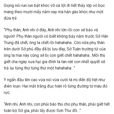
Giọng nói run run bật khóc vỡ oà lột đi hết thảy lớp vỏ bọc
mang theo mười mấy năm nay mà hắn gào khóc như một
đứa trẻ
“Phụ thân, Anh nhi ở đây, Anh nhi lớn rồi con sẽ bảo vệ
người! Phụ thân người có biết không bảy năm trước Sở Hàn
Trung đã chết, ông ta chết rồi hahahaha…Còn nữa phụ thân
trên dưới Sở phủ đều đã bị lưu đày, Sở Tuân trưởng tử của
ông ta mai này cũng sẽ bị con giết chết hahahaha…Mối thù
giết cha ngày xưa hại gia đình ta tan nát con nhất quyết sẽ
trả lại từng thứ từng thứ một hahahaha…”
Y ngẩn đầu lên cao vừa nói vừa cười tà mị đến độ hệt như
điên loạn. Hai mắt trắng đục hiện rõ từng đường tơ máu đỏ
rực.
“Anh nhi, Anh nhi, con phải báo thù cho phụ thân, phải giết hết
toàn bộ Sở gia, phải lấy được Sơn Thư đồ…”