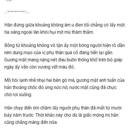
…—————-…
Hắn đứng giữa khoảng không âm u đen tối chẳng có lấy một
tia sáng ngoài làn khói hụi mịt mù thăm thẳm.
Bỗng từ khoảng không vô tận ấy một bóng người hiện rõ dần
nên dung mạo của vị phụ thân quá cố đang tiến lại gần.
Gương mặt mang nặng nét đau buồn thống khổ trên bộ giáp
ngày ấy vẫn còn vương vết máu đỏ.
Mồ hôi lạnh nhễ nhại hai bên gò má, gương mặt anh tuấn của
hắn thoảng chốc đỏ ừng nức nở, nước mặt cũng đã chực
chờ rơi xuống.
Hắn chạy đến ôm chầm lấy người phụ thân đã mất từ mười
bảy năm trước. Thời khắc này cho dù là giấc mộng mị hắn
cũng chẵng màng đến nữa.