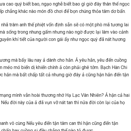
a cao quý biết bao, ngạo nghễ biết bao gì giờ đây thân thể ngọc
iếp chẳng khác nào món đồ chơi để bọn chúng thỏa tâm dơ bẩn.
 nhã trâm anh thế phiệt vốn định sẵn sẽ có một phò mã tương lai
 mà sống trong nhung gấm nhưng nào ngờ được lại lâm vào cảnh
guyên khí tiết của người con gái ấy như ngọc quý đã nát hương
hương mà bấy lâu nay ả dành cho hắn. Ả yêu hắn, yêu đến cuồng
ên méo mó biến dị khiến chính ả còn phải ghê tởm. Bạch Hàn Chi
 hắn mà bất chấp tất cả nhưng giờ đây ả cũng hận hắn đến tận
 mạng mình vẫn hoài thương nhớ Hạ Lạc Vân Nhiên? Ả hận cả hai
 Nếu đời này của ả đã vụn vỡ nát tan thì nửa đời còn lại của họ
anh vô cùng Nếu yêu đến tận tâm can thì hận cũng đến tận
cố chấp hay cuồng si đều chẳng thể nào tỏ được.