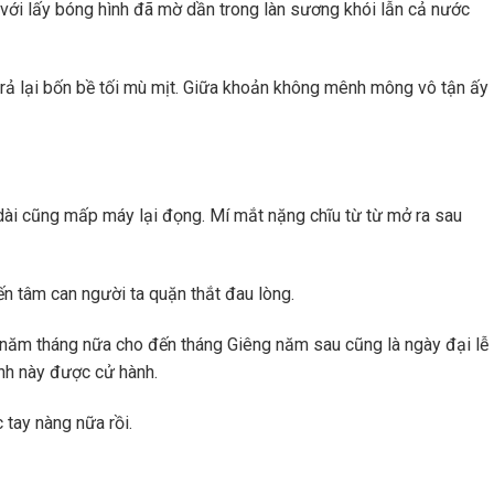
với lấy bóng hình đã mờ dần trong làn sương khói lẫn cả nước
rả lại bốn bề tối mù mịt. Giữa khoản không mênh mông vô tận ấy
dài cũng mấp máy lại đọng. Mí mắt nặng chĩu từ từ mở ra sau
ến tâm can người ta quặn thắt đau lòng.
n năm tháng nữa cho đến tháng Giêng năm sau cũng là ngày đại lễ
inh này được cử hành.
 tay nàng nữa rồi.