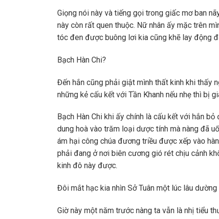
Giọng nói này và tiếng gọi trong giấc mơ ban nã
này còn rất quen thuộc. Nữ nhân ấy mặc trên m
tóc đen được buông lơi kia cũng khẽ lay động đ
Bạch Hàn Chi?
Đến hắn cũng phải giật mình thất kinh khi thấy 
những kẻ cấu kết với Tần Khanh nếu nhẹ thì bị gi
Bạch Hàn Chi khi ấy chính là cấu kết với hắn bỏ
dung hoà vào trăm loại dược tính mà nàng đã u
ám hại công chúa đương triều được xếp vào hàng
phải đang ở nơi biên cương gió rét chịu cảnh kh
kinh đô này được.
Đôi mắt hạc kia nhìn Sở Tuân một lúc lâu dường
Giờ này một năm trước nàng ta vẫn là nhị tiểu t