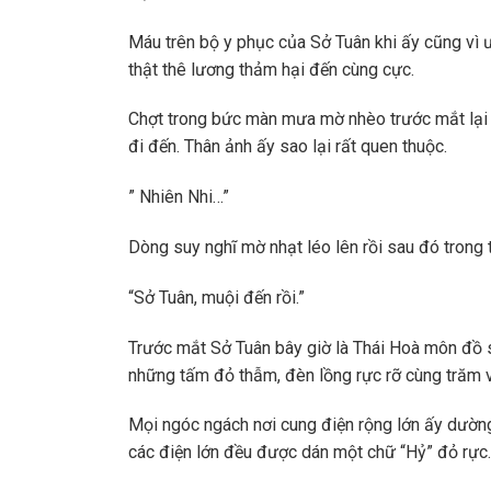
Máu trên bộ y phục của Sở Tuân khi ấy cũng vì 
thật thê lương thảm hại đến cùng cực.
Chợt trong bức màn mưa mờ nhèo trước mắt lại c
đi đến. Thân ảnh ấy sao lại rất quen thuộc.
” Nhiên Nhi…”
Dòng suy nghĩ mờ nhạt léo lên rồi sau đó trong 
“Sở Tuân, muội đến rồi.”
Trước mắt Sở Tuân bây giờ là Thái Hoà môn đồ s
những tấm đỏ thẫm, đèn lồng rực rỡ cùng trăm 
Mọi ngóc ngách nơi cung điện rộng lớn ấy dường
các điện lớn đều được dán một chữ “Hỷ” đỏ rực.