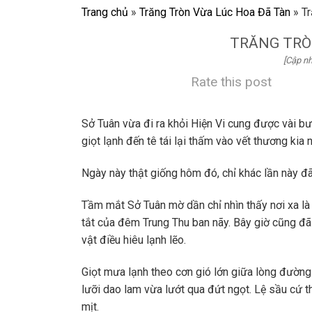
Trang chủ
»
Trăng Tròn Vừa Lúc Hoa Đã Tàn
»
Tr
TRĂNG TRÒ
[Cập nh
Rate this post
Sở Tuân vừa đi ra khỏi Hiện Vi cung được vài b
giọt lạnh đến tê tái lại thấm vào vết thương kia n
Ngày này thật giống hôm đó, chỉ khác lần này đã l
Tầm mắt Sở Tuân mờ dần chỉ nhìn thấy nơi xa là
tắt của đêm Trung Thu ban nãy. Bây giờ cũng đã l
vật điều hiêu lạnh lẽo.
Giọt mưa lạnh theo cơn gió lớn giữa lòng đườn
lưỡi dao lam vừa lướt qua đứt ngọt. Lệ sầu cứ
mịt.