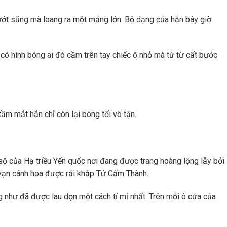
ướt sũng mà loang ra một mảng lớn. Bộ dạng của hắn bây giờ
ó hình bóng ai đó cầm trên tay chiếc ô nhỏ mà từ từ cất bước
tầm mắt hắn chỉ còn lại bóng tối vô tận.
ộ của Hạ triều Yến quốc nơi đang được trang hoàng lộng lẫy bởi
vạn cánh hoa được rải khắp Tử Cấm Thành.
 như đã được lau dọn một cách tỉ mỉ nhất. Trên mỗi ô cửa của