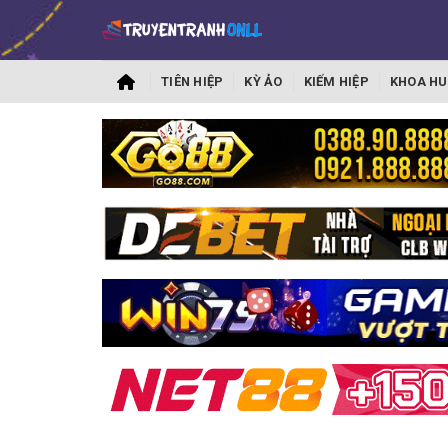
TIÊN HIỆP
KỲ ẢO
KIẾM HIỆP
KHOA HU