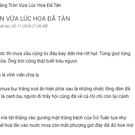
ăng Tròn Vừa Lúc Hoa Đã Tàn
N VỪA LÚC HOA ĐÃ TÀN
ật lúc: 02-11-2024 21:36:49]
ước thì mưa sầu cũng từ đâu bay đến mà rớt hạt. Từng giọt từng
ữa. Ông trời cũng thật biết trêu ngươi.
à vĩnh viễn chia ly.
 mưa bụi trắng xoá ẩn hiện phía sau là những chiếc lồng đèn đã
à canh ba, người đi trẩy hội cũng đã về cả rồi chỉ còn lại cảnh
g mà tát thẳng vào gương mặt trắng bệch của Sở Tuân tựa như
 thế hoà lẫn vào nước mưa còn mắt phượng giờ đây đã đỏ hoe mờ