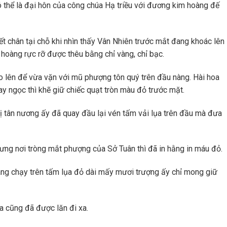
ó thể là đại hôn của công chúa Hạ triều với đương kim hoàng đế
 chân tại chỗ khi nhìn thấy Vân Nhiên trước mắt đang khoác lên
 hoàng rực rỡ được thêu bằng chỉ vàng, chỉ bạc.
o lên để vừa vặn với mũ phượng tôn quý trên đầu nàng. Hài hoa
y ngọc thì khẽ giữ chiếc quạt tròn màu đỏ trước mặt.
vị tân nương ấy đã quay đầu lại vén tấm vải lụa trên đầu mà đưa
ưng nơi tròng mắt phượng của Sở Tuân thì đã in hằng in máu đỏ.
ang chạy trên tấm lụa đỏ dài mấy mươi trượng ấy chỉ mong giữ
a cũng đã được lăn đi xa.