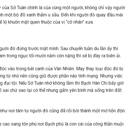
y của Sở Tuân chính là của cùng một người, không chỉ vậy người
ình một bộ đồ xanh thẫm u sầu. Đến khi người đó quay đầu mái
ể lộ khuôn mặt quen thuộc của vị “cố nhân” xưa.
người đó đứng trước mặt mình. Sau chuyến tuần du lần ấy thì
am trong ngục tối mười năm còn nặng thì sẽ bị đày ra biên ải.
 độc vào trong bát canh của Vân Nhiên. May thay loại độc đó bị
ống từ nhỏ nên cũng giữ được phần nào tính mạng. Nhưng việc
 đại tội. Nếu Sở Tuân nhớ không lầm thì Bạch Hàn Chi bấy giờ
ổ sai chứ sao lại có thể nhung gấm yên bình mà sống trên đất
 như nơi tâm tư người đó cũng đã rối bời thành một mớ hỗn độn.
hư cao sang tôn phú nơi Bạch phủ là con cái của công thần muội