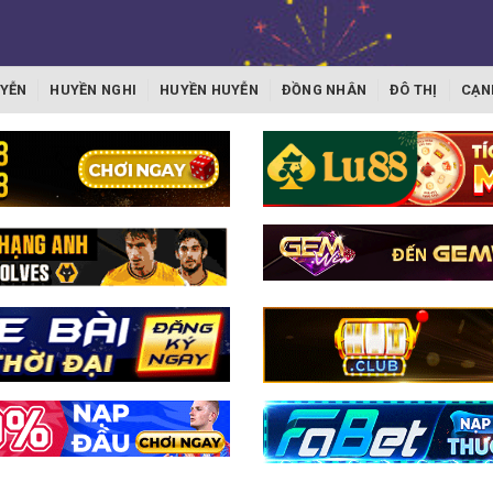
YỄN
HUYỀN NGHI
HUYỀN HUYỄN
ĐỒNG NHÂN
ĐÔ THỊ
CẠN