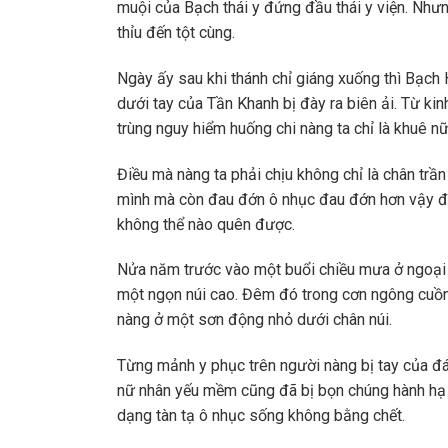
muội của Bạch thái y đứng đầu thái y viện. Nh
thỉu đến tột cùng.
Ngày ấy sau khi thánh chỉ giáng xuống thì Bạch
dưới tay của Tần Khanh bị đày ra biên ải. Từ 
trùng nguy hiểm huống chi nàng ta chỉ là khuê nữ
Điều mà nàng ta phải chịu không chỉ là chân tr
mình mà còn đau đớn ô nhục đau đớn hơn vậy đế
không thể nào quên được.
Nửa năm trước vào một buổi chiều mưa ở ngoại 
một ngọn núi cao. Đêm đó trong cơn ngông cuồn
nàng ở một sơn động nhỏ dưới chân núi.
Từng mảnh y phục trên người nàng bị tay của đá
nữ nhân yếu mềm cũng đã bị bọn chúng hành hạ
dạng tàn tạ ô nhục sống không bằng chết.