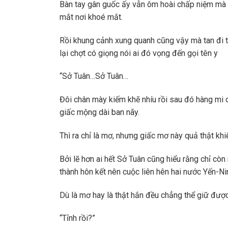
Bàn tay gân guốc ấy vẫn ôm hoài chấp niệm mà 
mắt nơi khoé mắt.
Rồi khung cảnh xung quanh cũng vậy mà tan đi t
lại chợt có giọng nói ai đó vọng đến gọi tên y
“Sở Tuân…Sở Tuân…
Đôi chân mày kiếm khẽ nhíu rồi sau đó hàng mi 
giấc mộng dài ban nãy.
Thì ra chỉ là mơ, nhưng giấc mơ này quả thật khi
Bởi lẽ hơn ai hết Sở Tuân cũng hiểu rằng chỉ cò
thành hôn kết nên cuộc liên hên hai nước Yến-N
Dù là mơ hay là thật hắn đều chẳng thể giữ được
“Tỉnh rồi?”