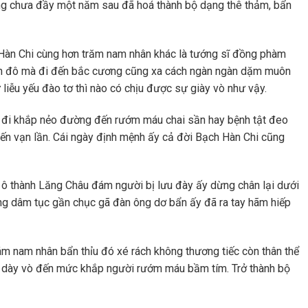
ưng chưa đầy một năm sau đã hoá thành bộ dạng thê thảm, bẩn
 Hàn Chi cùng hơn trăm nam nhân khác là tướng sĩ đồng phàm
kinh đô mà đi đến bắc cương cũng xa cách ngàn ngàn dặm muôn
 liễu yếu đào tơ thì nào có chịu được sự giày vò như vậy.
ần đi khắp nẻo đường đến rướm máu chai sần hay bệnh tật đeo
n vạn lần. Cái ngày định mệnh ấy cả đời Bạch Hàn Chi cũng
ô thành Lăng Châu đám người bị lưu đày ấy dừng chân lại dưới
g dâm tục gần chục gã đàn ông dơ bẩn ấy đã ra tay hãm hiếp
m nam nhân bẩn thỉu đó xé rách không thương tiếc còn thân thể
 dày vò đến mức khắp người rướm máu bầm tím. Trở thành bộ