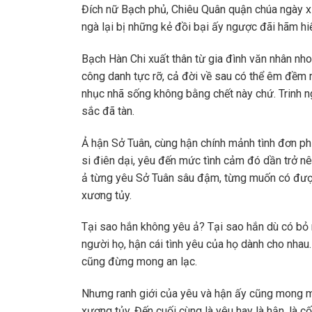
Đích nữ Bạch phủ, Chiêu Quân quận chúa ngày xư
ngà lại bị những kẻ đồi bại ấy ngược đãi hãm h
Bạch Hàn Chi xuất thân từ gia đình văn nhân nho
công danh tực rỡ, cả đời về sau có thể êm đềm
nhục nhã sống không bằng chết này chứ. Trinh n
sắc đã tàn.
Ả hận Sở Tuân, cùng hận chính mảnh tình đơn p
si điên dại, yêu đến mức tình cảm đó dần trở n
ả từng yêu Sở Tuân sâu đậm, từng muốn có được
xương tủy.
Tại sao hắn không yêu ả? Tại sao hắn dù có bỏ
người họ, hận cái tình yêu của họ dành cho nhau.
cũng đừng mong an lạc.
Nhưng ranh giới của yêu và hận ấy cũng mong m
xương tủy. Đến cuối cùng là yêu hay là hận, là 