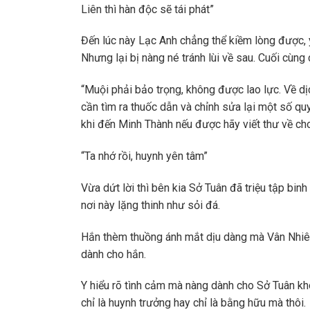
Liên thì hàn độc sẽ tái phát”
Đến lúc này Lạc Anh chẳng thể kiềm lòng được, 
Nhưng lại bị nàng né tránh lùi về sau. Cuối cùng
“Muội phải bảo trọng, không được lao lực. Về dị
cần tìm ra thuốc dẫn và chỉnh sửa lại một số quy
khi đến Minh Thành nếu được hãy viết thư về cho
“Ta nhớ rồi, huynh yên tâm”
Vừa dứt lời thì bên kia Sở Tuân đã triệu tập bin
nơi này lặng thinh như sỏi đá.
Hắn thèm thuồng ánh mắt dịu dàng mà Vân Nhiên 
dành cho hắn.
Y hiểu rõ tình cảm mà nàng dành cho Sở Tuân khó 
chỉ là huynh trưởng hay chỉ là bằng hữu mà thôi.