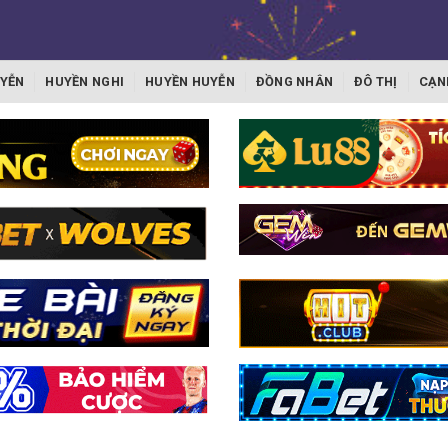
YỄN
HUYỀN NGHI
HUYỀN HUYỄN
ĐỒNG NHÂN
ĐÔ THỊ
CẠN