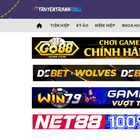
TIÊN HIỆP
KỲ ẢO
KIẾM HIỆP
KHOA HU