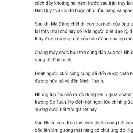
cách đây khoảng hai năm trước sau trận truy lùn
Hàn Quy trại lúc đó buộc phải đầu hàng và nghe 
Sau khi Mã Đằng chết thì con trai nuôi của ông t
lại thì vị trại chủ này có lẽ là người biết đạo l
thấy được gương mặt của hắn đằng sau lớp mặ
Chẳng mấy chốc bầu trời cũng dần sụp tối. Nhữn
bóng tối tĩnh mịch.
Đoàn người cuối cùng cũng đã đến được chân núi 
đường nữa sẽ về đến Minh Thành.
Những túp lều nhỏ được dựng lên ở giữa doanh 
trướng Sở Tuân. Họ đốt một ngọn lửa chính giữa
nướng dưới tiết trời giá rét này.
Vân Nhiên cầm trên tay chén thuốc nóng hổi vừa
bốc lên làm gương mặt nàng có chút ửng đỏ. Ngướ