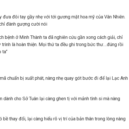
y đưa đôi tay gầy nhẹ với tới gương mặt hoa mỹ của Vân Nhiên.
 chỉ đành gượng cười nói
ch bệnh ở Minh Thành ta đã nghiên cứu gần xong cách giải, chỉ
 trình là hoàn thiện. Mọi thứ ta đều ghi trong bức thư….đúng rồi
 ta”
h mã chuẩn bị xuất phát, nàng nhẹ quay gót bước đi để lại Lạc Anh
dành cho Sở Tuân lại càng ghen tị với mảnh tình si mà nàng
bề thay đổi, lại càng hiểu rõ vị trí của bản thân trong lòng nàng