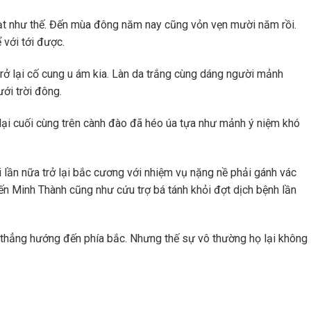
hạt như thế. Đến mùa đông năm nay cũng vỏn vẹn mười năm rồi.
 với tới được.
 trở lại cố cung u ám kia. Làn da trắng cùng dáng người mảnh
ưới trời đông.
t lại cuối cùng trên cành đào đã héo úa tựa như mảnh ý niệm khó
 lần nữa trở lại bắc cương với nhiệm vụ nặng nề phải gánh vác
ến Minh Thành cũng như cứu trợ bá tánh khỏi đợt dịch bệnh lần
thẳng hướng đến phía bắc. Nhưng thế sự vô thường họ lại không