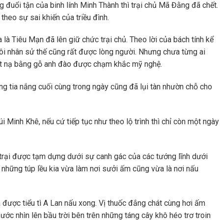
g đuổi tận của binh lính Minh Thành thì trại chủ Mã Đằng đã chết.
theo sự sai khiến của triều đình.
a là Tiêu Mạn đã lên giữ chức trại chủ. Theo lời của bách tính kể
ý, đôi nhân sử thế cũng rất được lòng người. Nhưng chưa từng ai
t nạ bằng gỗ anh đào được chạm khắc mỹ nghệ.
g tia nắng cuối cùng trong ngày cũng đã lụi tàn nhườn chỗ cho
Minh Khê, nếu cứ tiếp tục như theo lộ trình thì chỉ còn một ngày
trại được tạm dựng dưới sự canh gác của các tướng lĩnh dưới
 những túp lều kia vừa làm nơi sưởi ấm cũng vừa là nơi nấu
 được tiểu tì A Lan nấu xong. Vị thuốc đắng chát cùng hơi ấm
c nhìn lên bầu trời bên trên những táng cây khô héo trơ troin