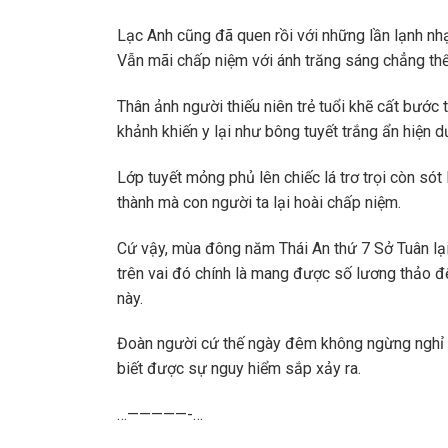
Lạc Anh cũng đã quen rồi với những lần lạnh n
Vẫn mãi chấp niệm với ánh trăng sáng chẳng thể
Thân ảnh người thiếu niên trẻ tuổi khẽ cất bước
khảnh khiến y lại như bông tuyết trắng ẩn hiện d
Lớp tuyết mỏng phủ lên chiếc lá trơ trọi còn só
thành mà con người ta lại hoài chấp niệm.
Cứ vậy, mùa đông năm Thái An thứ 7 Sở Tuân lại
trên vai đó chính là mang được số lương thảo đ
này.
Đoàn người cứ thế ngày đêm không ngừng nghỉ 
biết được sự nguy hiểm sắp xảy ra.
…—————-…