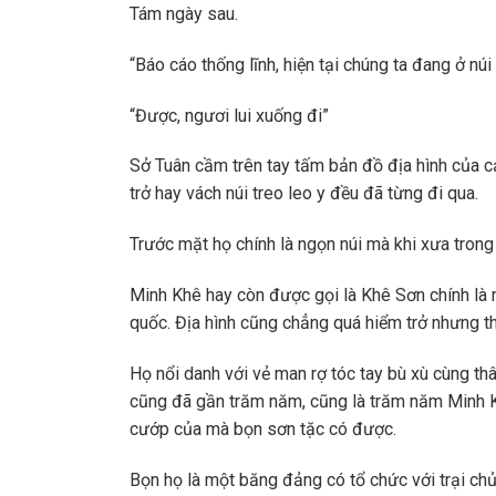
Tám ngày sau.
“Báo cáo thống lĩnh, hiện tại chúng ta đang ở 
“Được, ngươi lui xuống đi”
Sở Tuân cầm trên tay tấm bản đồ địa hình của c
trở hay vách núi treo leo y đều đã từng đi qua.
Trước mặt họ chính là ngọn núi mà khi xưa trong
Minh Khê hay còn được gọi là Khê Sơn chính là
quốc. Địa hình cũng chẳng quá hiểm trở nhưng th
Họ nổi danh với vẻ man rợ tóc tay bù xù cùng thâ
cũng đã gần trăm năm, cũng là trăm năm Minh Khê
cướp của mà bọn sơn tặc có được.
Bọn họ là một băng đảng có tổ chức với trại ch