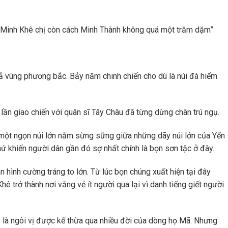
núi Minh Khê chị còn cách Minh Thành không quá một trăm dặm”
ả vùng phương bắc. Bảy năm chinh chiến cho dù là núi đá hiểm
 lần giao chiến với quân sĩ Tây Châu đã từng dừng chân trú ngụ.
 một ngọn núi lớn nằm sừng sững giữa những dãy núi lớn của Yến
ứ khiến người dân gần đó sợ nhất chính là bọn sơn tặc ở đây.
n hình cường tráng to lớn. Từ lúc bọn chúng xuất hiện tại đây
 trở thành nơi vắng vẻ ít người qua lại vì danh tiếng giết người
ủ là ngôi vị được kế thừa qua nhiều đời của dòng họ Mã. Nhưng