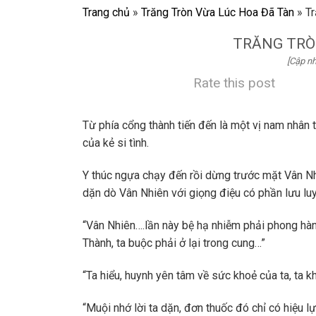
Trang chủ
»
Trăng Tròn Vừa Lúc Hoa Đã Tàn
»
Tr
TRĂNG TRÒ
[Cập nh
Rate this post
Từ phía cổng thành tiến đến là một vị nam nhân 
của kẻ si tình.
Y thúc ngựa chạy đến rồi dừng trước mặt Vân Nh
dặn dò Vân Nhiên với giọng điệu có phần lưu lu
“Vân Nhiên….lần này bệ hạ nhiễm phải phong hàn,
Thành, ta buộc phải ở lại trong cung…”
“Ta hiểu, huynh yên tâm về sức khoẻ của ta, ta 
“Muội nhớ lời ta dặn, đơn thuốc đó chỉ có hiệu 