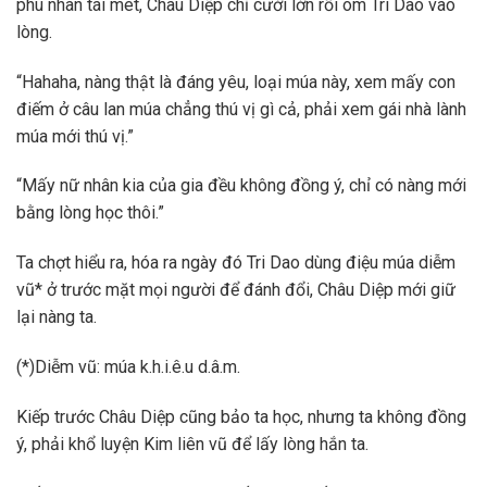
phu nhân tái mét, Châu Diệp chỉ cười lớn rồi ôm Tri Dao vào
lòng.
“Hahaha, nàng thật là đáng yêu, loại múa này, xem mấy con
điếm ở câu lan múa chẳng thú vị gì cả, phải xem gái nhà lành
múa mới thú vị.”
“Mấy nữ nhân kia của gia đều không đồng ý, chỉ có nàng mới
bằng lòng học thôi.”
Ta chợt hiểu ra, hóa ra ngày đó Tri Dao dùng điệu múa diễm
vũ* ở trước mặt mọi người để đánh đổi, Châu Diệp mới giữ
lại nàng ta.
(*)Diễm vũ: múa k.h.i.ê.u d.â.m.
Kiếp trước Châu Diệp cũng bảo ta học, nhưng ta không đồng
ý, phải khổ luyện Kim liên vũ để lấy lòng hắn ta.