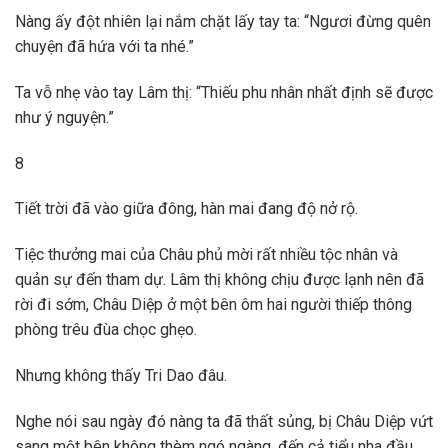
Nàng ấy đột nhiên lại nắm chặt lấy tay ta: “Ngươi đừng quên
chuyện đã hứa với ta nhé.”
Ta vỗ nhẹ vào tay Lâm thị: “Thiếu phu nhân nhất định sẽ được
như ý nguyện.”
8
Tiết trời đã vào giữa đông, hàn mai đang độ nở rộ.
Tiệc thưởng mai của Châu phủ mời rất nhiều tộc nhân và
quản sự đến tham dự. Lâm thị không chịu được lạnh nên đã
rời đi sớm, Châu Diệp ở một bên ôm hai người thiếp thông
phòng trêu đùa chọc ghẹo.
Nhưng không thấy Tri Dao đâu.
Nghe nói sau ngày đó nàng ta đã thất sủng, bị Châu Diệp vứt
sang một bên không thèm ngó ngàng, đến cả tiểu nha đầu