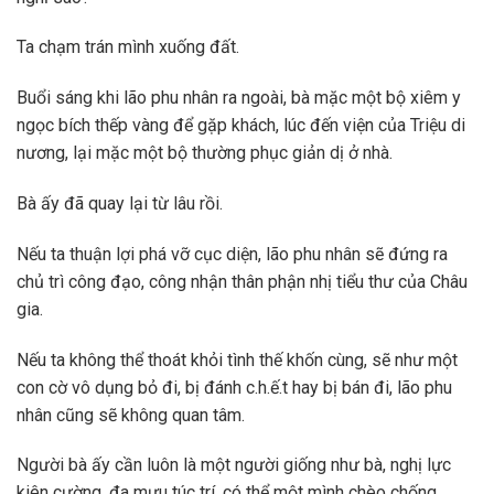
Ta chạm trán mình xuống đất.
Buổi sáng khi lão phu nhân ra ngoài, bà mặc một bộ xiêm y
ngọc bích thếp vàng để gặp khách, lúc đến viện của Triệu di
nương, lại mặc một bộ thường phục giản dị ở nhà.
Bà ấy đã quay lại từ lâu rồi.
Nếu ta thuận lợi phá vỡ cục diện, lão phu nhân sẽ đứng ra
chủ trì công đạo, công nhận thân phận nhị tiểu thư của Châu
gia.
Nếu ta không thể thoát khỏi tình thế khốn cùng, sẽ như một
con cờ vô dụng bỏ đi, bị đánh c.h.ế.t hay bị bán đi, lão phu
nhân cũng sẽ không quan tâm.
Người bà ấy cần luôn là một người giống như bà, nghị lực
kiên cường, đa mưu túc trí, có thể một mình chèo chống