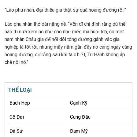
“Lão phu nhân, đại thiếu gia thật sự quá hoang đường rồi.”
Lão phu nhân thở dài nặng nề: “Vốn dĩ chỉ định rằng dù thế
nào đi nữa xem nó như chó như mèo mà nuôi lớn, có một
nam nhân Châu gia để nối dõi tông đường gánh vác gia
nghiệp là tốt rồi, nhưng mấy năm gần đây nó càng ngày càng
hoang đường, sợ rằng sau khi ta c.h.ế.t, Tri Hành không áp
chế nổi nó.”
THỂ LOẠI
Bách Hợp
Cạnh Kỹ
Cổ Đại
Cung Đấu
Dã Sử
Đam Mỹ