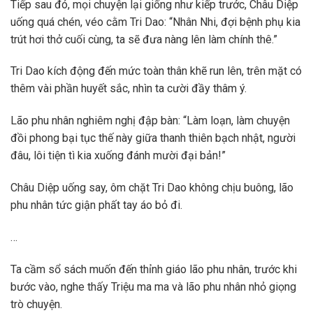
Tiếp sau đó, mọi chuyện lại giống như kiếp trước, Châu Diệp
uống quá chén, véo cằm Tri Dao: “Nhân Nhi, đợi bệnh phụ kia
trút hơi thở cuối cùng, ta sẽ đưa nàng lên làm chính thê.”
Tri Dao kích động đến mức toàn thân khẽ run lên, trên mặt có
thêm vài phần huyết sắc, nhìn ta cười đầy thâm ý.
Lão phu nhân nghiêm nghị đập bàn: “Làm loạn, làm chuyện
đồi phong bại tục thế này giữa thanh thiên bạch nhật, người
đâu, lôi tiện tì kia xuống đánh mười đại bản!”
Châu Diệp uống say, ôm chặt Tri Dao không chịu buông, lão
phu nhân tức giận phất tay áo bỏ đi.
…
Ta cầm sổ sách muốn đến thỉnh giáo lão phu nhân, trước khi
bước vào, nghe thấy Triệu ma ma và lão phu nhân nhỏ giọng
trò chuyện.