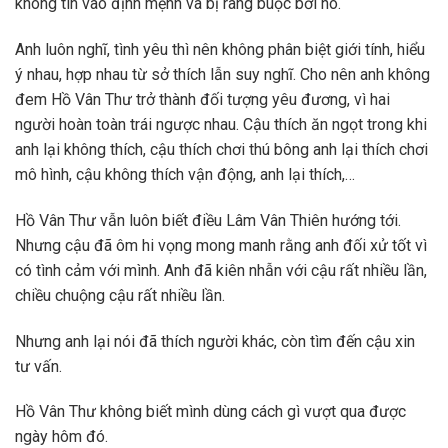
không tin vào định mệnh và bị ràng buộc bởi nó.
Anh luôn nghĩ, tình yêu thì nên không phân biệt giới tính, hiểu
ý nhau, hợp nhau từ sở thích lẫn suy nghĩ. Cho nên anh không
đem Hồ Vân Thư trở thành đối tượng yêu đương, vì hai
người hoàn toàn trái ngược nhau. Cậu thích ăn ngọt trong khi
anh lại không thích, cậu thích chơi thú bông anh lại thích chơi
mô hình, cậu không thích vận động, anh lại thích,…
Hồ Vân Thư vẫn luôn biết điều Lâm Vân Thiên hướng tới.
Nhưng cậu đã ôm hi vọng mong manh rằng anh đối xử tốt vì
có tình cảm với mình. Anh đã kiên nhẫn với cậu rất nhiều lần,
chiều chuộng cậu rất nhiều lần.
Nhưng anh lại nói đã thích người khác, còn tìm đến cậu xin
tư vấn.
Hồ Vân Thư không biết mình dùng cách gì vượt qua được
ngày hôm đó.