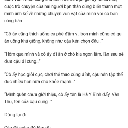
cuộc trò chuyện của hai người bạn thân cũng biến thành một
mình anh kể về những chuyện vụn vặt của mình với cô bạn
cùng bàn.
“Cô ấy cũng thích uống cà phê đậm vị, bọn mình cũng có gu
ăn uống khá giống, không như cậu kén chọn đâu…”
“Hôm qua mình và cô ấy đi ăn ở chỗ kia ngon lắm, lần sau sẽ
đưa cậu đi cùng…”
“Cô ấy học giỏi cực, chơi thể thao cũng đỉnh, cậu nên tập thể
dục nhiều hơn nữa cho khỏe mạnh…”
“Mình quên chưa giới thiệu, cô ấy tên là Hà Y Bình đấy. Vân
Thư, tên của cậu cũng…”
Dừng lại đi.
Cậu đã nghe đủ lắm rồi.