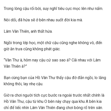
Trong lòng cậu rối bời, suy nghĩ tiêu cực mọc lên như nấm.
Nói dối, đã hứa sẽ ở bên nhau suốt đời kia mà.
Lâm Vân Thiên, anh thất hứa.
Ngồi trong lớp học, một chữ cậu cũng nghe không vô, đến
giờ ăn trưa cũng không phát giác.
“Vân Thư à, hôm nay cậu cứ sao sao á? Cãi nhau với Lâm
Vân Thiên à?”
Bạn cùng bạn của Hồ Vân Thư thấy cậu đờ đẫn ngồi, lo lắng
không thôi, lay nhẹ cậu.
Giờ ra chơi người tích cực bước ra ngoài trước nhất chính là
Hồ Vân Thư, cậu từ khu O bên này chạy qua khu A bên kia
chỉ để liếc nhìn Lâm Vân Thiên đang chơi bóng rổ trên sân.