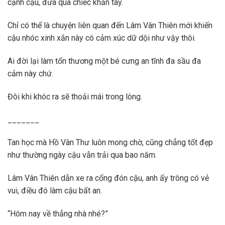
cạnh cậu, đưa qua chiếc khăn tay.
Chỉ có thể là chuyện liên quan đến Lâm Vân Thiên mới khiến
cậu nhóc xinh xắn này có cảm xúc dữ dội như vậy thôi.
Ai đời lại làm tổn thương một bé cưng an tĩnh đa sầu đa
cảm này chứ.
Đôi khi khóc ra sẽ thoải mái trong lòng.
_______
Tan học mà Hồ Vân Thư luôn mong chờ, cũng chẳng tốt đẹp
như thường ngày cậu vẫn trải qua bao năm.
Lâm Vân Thiên dẫn xe ra cổng đón cậu, anh ấy trông có vẻ
vui, điều đó làm cậu bất an.
“Hôm nay về thẳng nhà nhé?”