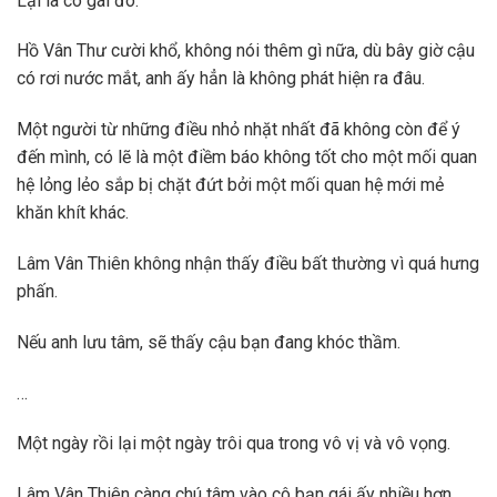
Lại là cô gái đó.
Hồ Vân Thư cười khổ, không nói thêm gì nữa, dù bây giờ cậu
có rơi nước mắt, anh ấy hẳn là không phát hiện ra đâu.
Một người từ những điều nhỏ nhặt nhất đã không còn để ý
đến mình, có lẽ là một điềm báo không tốt cho một mối quan
hệ lỏng lẻo sắp bị chặt đứt bởi một mối quan hệ mới mẻ
khăn khít khác.
Lâm Vân Thiên không nhận thấy điều bất thường vì quá hưng
phấn.
Nếu anh lưu tâm, sẽ thấy cậu bạn đang khóc thầm.
…
Một ngày rồi lại một ngày trôi qua trong vô vị và vô vọng.
Lâm Vân Thiên càng chú tâm vào cô bạn gái ấy nhiều hơn,