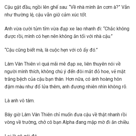
Cậu gật đầu, ngồi lên ghế sau: “Về nhà mình ăn cơm à?” Vẫn
như thường lệ, cậu vẫn giữ cảm xúc tốt.
Anh vừa cười tủm tỉm vừa đạp xe lao nhanh đi: “Chắc không
được rồi, mình có hẹn nên không ăn tối với nhà cậu.”
“Cậu cũng biết mà, là cuộc hẹn với cô ấy đó.”
Lâm Vân Thiên vì quá mãi mê đạp xe, liên thuyên nói về
người mình thích, không chú ý đến đôi mắt đỏ hoe, vẻ mặt
trắng bệch của cậu bạn thân. Hơn nữa, có ánh hoàng hôn
đậm màu như đổ lửa thêm, anh đương nhiên nhìn không rõ.
Là anh vô tâm.
Bây giờ Lâm Vân Thiên chỉ muốn đưa cậu về thật nhanh rồi
vòng về trường, chở cô bạn Alpha đang mập mờ đi ăn chiều.