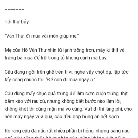
_______
Tối thứ bảy.
“Vân Thư, đi mua vài món giúp mẹ.”
Mẹ của Hồ Vân Thư nhìn tủ lạnh trống trơn, mấy kí thịt và
trứng bà mua để trữ trong tủ không cánh mà bay.
Cậu đang ngồi trên ghế trên ti vi, nghe vậy chột dạ, lập tức
lấy công chuộc tội: “Để con đi mua ngay ạ.”
Cậu dùng mấy chục quả trứng để làm cơm cuộn trứng, thịt
băm xào với rau củ, nhưng không biết bước nào làm lỗi,
không khét thì cũng mặn mà vô cùng. Vứt đi thì lãng phí, cho
nên mấy ngày vừa qua, cậu đều bóp bụng ăn hết sạch.
Rõ ràng cậu đã nấu rất nhiều phần bị hỏng, nhưng sáng nào