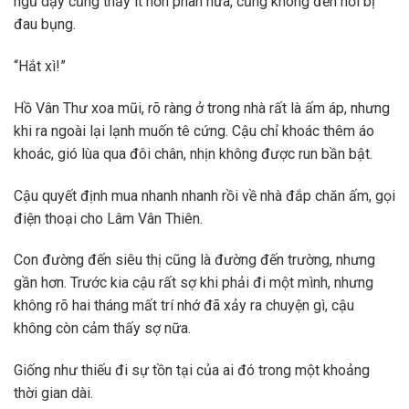
ngủ dậy cũng thấy ít hơn phân nửa, cũng không đến nổi bị
đau bụng.
“Hắt xì!”
Hồ Vân Thư xoa mũi, rõ ràng ở trong nhà rất là ấm áp, nhưng
khi ra ngoài lại lạnh muốn tê cứng. Cậu chỉ khoác thêm áo
khoác, gió lùa qua đôi chân, nhịn không được run bần bật.
Cậu quyết định mua nhanh nhanh rồi về nhà đắp chăn ấm, gọi
điện thoại cho Lâm Vân Thiên.
Con đường đến siêu thị cũng là đường đến trường, nhưng
gần hơn. Trước kia cậu rất sợ khi phải đi một mình, nhưng
không rõ hai tháng mất trí nhớ đã xảy ra chuyện gì, cậu
không còn cảm thấy sợ nữa.
Giống như thiếu đi sự tồn tại của ai đó trong một khoảng
thời gian dài.