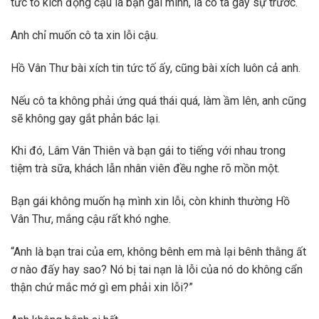
tức tố kích động cậu là bạn gái mình, là cô ta gây sự trước.
Anh chỉ muốn cô ta xin lỗi cậu.
Hồ Vân Thư bài xích tin tức tố ấy, cũng bài xích luôn cả anh.
Nếu cô ta không phải ứng quá thái quá, làm ầm lên, anh cũng
sẽ không gay gắt phản bác lại.
Khi đó, Lâm Vân Thiên và bạn gái to tiếng với nhau trong
tiệm trà sữa, khách lẫn nhân viên đều nghe rõ mồn một.
Bạn gái không muốn hạ mình xin lỗi, còn khinh thường Hồ
Vân Thư, mắng cậu rất khó nghe.
“Anh là bạn trai của em, không bênh em mà lại bênh thằng ất
ơ nào đấy hay sao? Nó bị tai nạn là lỗi của nó do không cẩn
thận chứ mắc mớ gì em phải xin lỗi?”