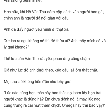
Anh không bênh ai hết.
Hơn nữa, khi Hồ Vân Thư ném cặp sách vào người bạn gái,
chính anh là người đã nổi giận với cậu.
Anh đã đẩy người yêu mình đi thật xa.
“Xe lao ra ngu không né thì đỗ thừa ai? Anh thấy mình có vô
lý quá không?”
Thể lực của Vân Thư rất yếu, phản ứng cũng chậm…
Giá như lúc đó anh đuổi theo, kéo cậu lại, ôm thật chặt.
Mọi thứ sẽ không hỗn độn như bây giờ.
“Lúc nào cũng bạn thân này bạn thân nọ, bám lấy bạn trai
người khác là đúng hả? Em chưa đánh nó là may, lúc nào
cũng trưng ra cái mặt thèm chịch, Omega hay trai bao vậy!”