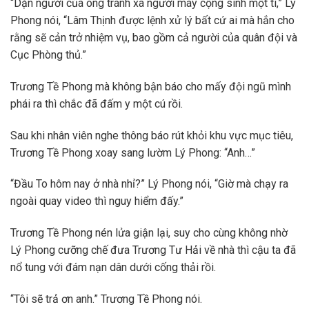
“Dặn người của ông tránh xa người máy cộng sinh một tí,” Lý
Phong nói, “Lâm Thịnh được lệnh xử lý bất cứ ai mà hắn cho
rằng sẽ cản trở nhiệm vụ, bao gồm cả người của quân đội và
Cục Phòng thủ.”
Trương Tề Phong mà không bận báo cho mấy đội ngũ mình
phái ra thì chắc đã đấm y một cú rồi.
Sau khi nhân viên nghe thông báo rút khỏi khu vực mục tiêu,
Trương Tề Phong xoay sang lườm Lý Phong: “Anh…”
“Đầu To hôm nay ở nhà nhỉ?” Lý Phong nói, “Giờ mà chạy ra
ngoài quay video thì nguy hiểm đấy.”
Trương Tề Phong nén lửa giận lại, suy cho cùng không nhờ
Lý Phong cưỡng chế đưa Trương Tư Hải về nhà thì cậu ta đã
nổ tung với đám nạn dân dưới cống thải rồi.
“Tôi sẽ trả ơn anh.” Trương Tề Phong nói.