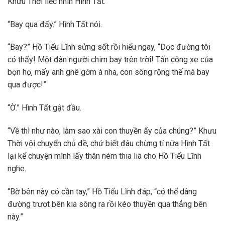
Khưu Thời liếc nhìn Hình Tất.
“Bay qua đấy.” Hình Tất nói.
“Bay?” Hồ Tiểu Lĩnh sửng sốt rồi hiểu ngay, “Dọc đường tôi
có thấy! Một đàn người chim bay trên trời! Tấn công xe của
bọn họ, mấy anh ghê gớm à nha, con sông rộng thế mà bay
qua được!”
“Ờ.” Hình Tất gật đầu.
“Về thì như nào, làm sao xài con thuyền ấy của chúng?” Khưu
Thời vội chuyển chủ đề, chứ biết đâu chừng tí nữa Hình Tất
lại kể chuyện mình lấy thân ném thia lia cho Hồ Tiểu Lĩnh
nghe.
“Bờ bên này có cần tay,” Hồ Tiểu Lĩnh đáp, “có thể dâng
đường trượt bên kia sông ra rồi kéo thuyền qua thẳng bên
này.”