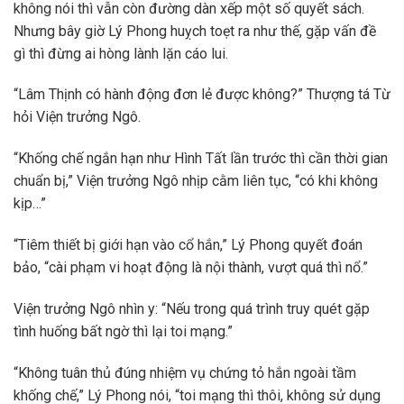
không nói thì vẫn còn đường dàn xếp một số quyết sách.
Nhưng bây giờ Lý Phong huỵch toẹt ra như thế, gặp vấn đề
gì thì đừng ai hòng lành lặn cáo lui.
“Lâm Thịnh có hành động đơn lẻ được không?” Thượng tá Từ
hỏi Viện trưởng Ngô.
“Khống chế ngắn hạn như Hình Tất lần trước thì cần thời gian
chuẩn bị,” Viện trưởng Ngô nhịp cằm liên tục, “có khi không
kịp…”
“Tiêm thiết bị giới hạn vào cổ hắn,” Lý Phong quyết đoán
bảo, “cài phạm vi hoạt động là nội thành, vượt quá thì nổ.”
Viện trưởng Ngô nhìn y: “Nếu trong quá trình truy quét gặp
tình huống bất ngờ thì lại toi mạng.”
“Không tuân thủ đúng nhiệm vụ chứng tỏ hắn ngoài tầm
khống chế,” Lý Phong nói, “toi mạng thì thôi, không sử dụng