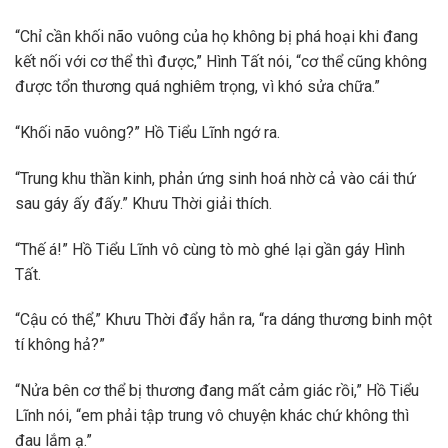
“Chỉ cần khối não vuông của họ không bị phá hoại khi đang
kết nối với cơ thể thì được,” Hình Tất nói, “cơ thể cũng không
được tổn thương quá nghiêm trọng, vì khó sửa chữa.”
“Khối não vuông?” Hồ Tiểu Lĩnh ngớ ra.
“Trung khu thần kinh, phản ứng sinh hoá nhờ cả vào cái thứ
sau gáy ấy đấy.” Khưu Thời giải thích.
“Thế á!” Hồ Tiểu Lĩnh vô cùng tò mò ghé lại gần gáy Hình
Tất.
“Cậu có thể,” Khưu Thời đẩy hắn ra, “ra dáng thương binh một
tí không hả?”
“Nửa bên cơ thể bị thương đang mất cảm giác rồi,” Hồ Tiểu
Lĩnh nói, “em phải tập trung vô chuyện khác chứ không thì
đau lắm ạ.”