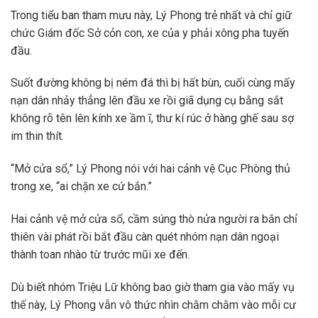
Trong tiểu ban tham mưu này, Lý Phong trẻ nhất và chỉ giữ
chức Giám đốc Sở cỏn con, xe của y phải xông pha tuyến
đầu.
Suốt đường không bị ném đá thì bị hất bùn, cuối cùng mấy
nạn dân nhảy thẳng lên đầu xe rồi giã dụng cụ bằng sắt
không rõ tên lên kính xe ầm ĩ, thư kí rúc ở hàng ghế sau sợ
im thin thít.
“Mở cửa sổ,” Lý Phong nói với hai cảnh vệ Cục Phòng thủ
trong xe, “ai chặn xe cứ bắn.”
Hai cảnh vệ mở cửa sổ, cầm súng thò nửa người ra bắn chỉ
thiên vài phát rồi bắt đầu càn quét nhóm nạn dân ngoại
thành toan nhào từ trước mũi xe đến.
Dù biết nhóm Triệu Lữ không bao giờ tham gia vào mấy vụ
thế này, Lý Phong vẫn vô thức nhìn chằm chằm vào mỗi cư