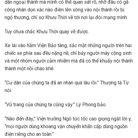
dân ngoại thành mà mình có thể quan sát rõ, nhỡ đâu có gã
công nhân dọn xác nào điên lên xông vào nội thành rồi bị
ngộ thương, chỉ sợ Khưu Thời về tới nơi lại đòi mạng mình.
Tuy chưa chắc Khưu Thời quay về được.
Xe lái vào hầm Viện Bảo tàng, sắc mặt những người trên hai
chiếc xe phía sau đều nặng nề, chỉ bảy người máy cộng sinh
và một nhóm người cảm nhiễm mà đã có thể khuấy nội thành
thành một nồi cháo khê.
“Cư dân của chúng ta đã an nhàn quá lâu rồi.” Thượng tá Từ
nói.
“Vũ trang của chúng ta cũng vậy.” Lý Phong bảo.
“Nào đến đây,” Viện trưởng Ngô tức tốc cao giọng ngắt lời y,
“mọi người dùng khoang vận chuyển khẩn cấp dùng nguồn
điện riêng cho an toàn.”