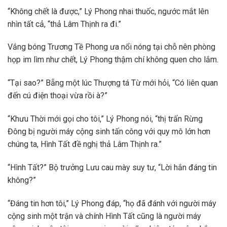
“Không chết là được,” Lý Phong nhai thuốc, ngước mắt lên
nhìn tất cả, “thả Lâm Thịnh ra đi.”
Vắng bóng Trương Tề Phong ưa nổi nóng tại chỗ nên phòng
họp im lìm như chết, Lý Phong thậm chí không quen cho lắm.
“Tại sao?” Bẵng một lúc Thượng tá Từ mới hỏi, “Có liên quan
đến cú điện thoại vừa rồi à?”
“Khưu Thời mới gọi cho tôi,” Lý Phong nói, “thị trấn Rừng
Đông bị người máy cộng sinh tấn công với quy mô lớn hơn
chúng ta, Hình Tất đề nghị thả Lâm Thịnh ra.”
“Hình Tất?” Bộ trưởng Lưu cau mày suy tư, “Lời hắn đáng tin
không?”
“Đáng tin hơn tôi,” Lý Phong đáp, “họ đã đánh với người máy
cộng sinh một trận và chính Hình Tất cũng là người máy