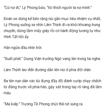
“Cứ nợ đi,” Lý Phong bảo, “tôi thích người ta nợ mình.”
Đoàn xe dừng kế bên rặng núi gần mục tiêu nhiệm vụ nhất,
Lý Phong xuống xe nhìn Lâm Thịnh đi ra khỏi khoang trung
chuyển, dừng tầm mấy giây rồi có hành động tương tự như
Hình Tất hồi ấy.
Hắn ngửa đầu nhìn trời.
“Xuất phát.” Giọng Viện trưởng Ngô vang lên trong tai nghe.
Lâm Thịnh lao đến đường dẫn lên núi ở phía đối diện.
Ba tên nạn dân vác túi đựng đầy đồ đánh cướp chạy chếch
từ đằng trước về phía hắn, gậy sắt trong tay rõ ràng đã lấm
máu.
“Mẹ kiếp.” Trương Tề Phong chửi thề rút súng ra.