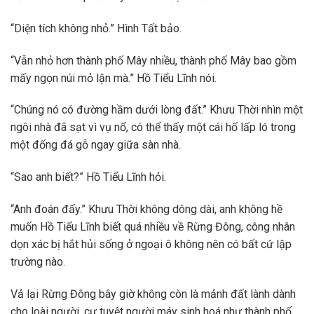
“Diện tích không nhỏ.” Hình Tất bảo.
“Vẫn nhỏ hơn thành phố Mây nhiều, thành phố Mây bao gồm
mấy ngọn núi mỏ lận mà.” Hồ Tiểu Lĩnh nói.
“Chúng nó có đường hầm dưới lòng đất.” Khưu Thời nhìn một
ngôi nhà đã sạt vì vụ nổ, có thể thấy một cái hố lấp ló trong
một đống đá gỗ ngay giữa sàn nhà.
“Sao anh biết?” Hồ Tiểu Lĩnh hỏi.
“Anh đoán đấy.” Khưu Thời không dông dài, anh không hề
muốn Hồ Tiểu Lĩnh biết quá nhiều về Rừng Đông, công nhân
dọn xác bị hắt hủi sống ở ngoại ô không nên có bất cứ lập
trường nào.
Vả lại Rừng Đông bây giờ không còn là mảnh đất lành dành
cho loài người, cự tuyệt người máy sinh hoá như thành phố