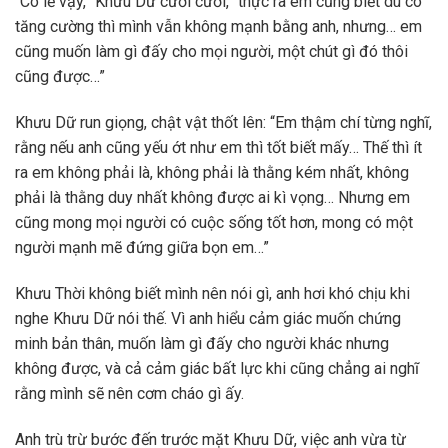
“Có lẽ vậy,” Khưu Dữ cười cười, “thực ra em cũng biết dù có
tăng cường thì mình vẫn không mạnh bằng anh, nhưng… em
cũng muốn làm gì đấy cho mọi người, một chút gì đó thôi
cũng được…”
Khưu Dữ run giọng, chật vật thốt lên: “Em thậm chí từng nghĩ,
rằng nếu anh cũng yếu ớt như em thì tốt biết mấy… Thế thì ít
ra em không phải là, không phải là thằng kém nhất, không
phải là thằng duy nhất không được ai kì vọng… Nhưng em
cũng mong mọi người có cuộc sống tốt hơn, mong có một
người mạnh mẽ đứng giữa bọn em…”
Khưu Thời không biết mình nên nói gì, anh hơi khó chịu khi
nghe Khưu Dữ nói thế. Vì anh hiểu cảm giác muốn chứng
minh bản thân, muốn làm gì đấy cho người khác nhưng
không được, và cả cảm giác bất lực khi cũng chẳng ai nghĩ
rằng mình sẽ nên cơm cháo gì ấy.
Anh trù trừ bước đến trước mặt Khưu Dữ, việc anh vừa từ