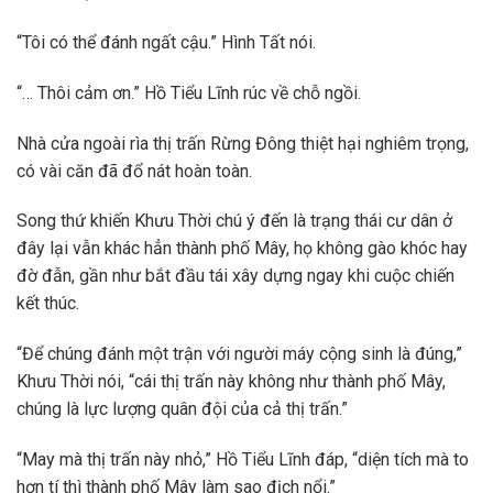
“Tôi có thể đánh ngất cậu.” Hình Tất nói.
“… Thôi cảm ơn.” Hồ Tiểu Lĩnh rúc về chỗ ngồi.
Nhà cửa ngoài rìa thị trấn Rừng Đông thiệt hại nghiêm trọng,
có vài căn đã đổ nát hoàn toàn.
Song thứ khiến Khưu Thời chú ý đến là trạng thái cư dân ở
đây lại vẫn khác hẳn thành phố Mây, họ không gào khóc hay
đờ đẫn, gần như bắt đầu tái xây dựng ngay khi cuộc chiến
kết thúc.
“Để chúng đánh một trận với người máy cộng sinh là đúng,”
Khưu Thời nói, “cái thị trấn này không như thành phố Mây,
chúng là lực lượng quân đội của cả thị trấn.”
“May mà thị trấn này nhỏ,” Hồ Tiểu Lĩnh đáp, “diện tích mà to
hơn tí thì thành phố Mây làm sao địch nổi.”