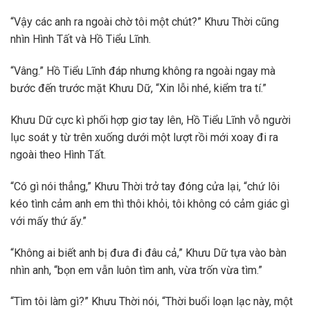
“Vậy các anh ra ngoài chờ tôi một chút?” Khưu Thời cũng
nhìn Hình Tất và Hồ Tiểu Lĩnh.
“Vâng.” Hồ Tiểu Lĩnh đáp nhưng không ra ngoài ngay mà
bước đến trước mặt Khưu Dữ, “Xin lỗi nhé, kiểm tra tí.”
Khưu Dữ cực kì phối hợp giơ tay lên, Hồ Tiểu Lĩnh vỗ người
lục soát y từ trên xuống dưới một lượt rồi mới xoay đi ra
ngoài theo Hình Tất.
“Có gì nói thẳng,” Khưu Thời trở tay đóng cửa lại, “chứ lôi
kéo tình cảm anh em thì thôi khỏi, tôi không có cảm giác gì
với mấy thứ ấy.”
“Không ai biết anh bị đưa đi đâu cả,” Khưu Dữ tựa vào bàn
nhìn anh, “bọn em vẫn luôn tìm anh, vừa trốn vừa tìm.”
“Tìm tôi làm gì?” Khưu Thời nói, “Thời buổi loạn lạc này, một