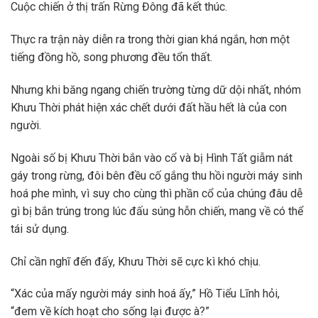
Cuộc chiến ở thị trấn Rừng Đông đã kết thúc.
Thực ra trận này diễn ra trong thời gian khá ngắn, hơn một
tiếng đồng hồ, song phương đều tổn thất.
Nhưng khi băng ngang chiến trường từng dữ dội nhất, nhóm
Khưu Thời phát hiện xác chết dưới đất hầu hết là của con
người.
Ngoài số bị Khưu Thời bắn vào cổ và bị Hình Tất giẫm nát
gáy trong rừng, đôi bên đều cố gắng thu hồi người máy sinh
hoá phe mình, vì suy cho cùng thì phần cổ của chúng đâu dễ
gì bị bắn trúng trong lúc đấu súng hỗn chiến, mang về có thể
tái sử dụng.
Chỉ cần nghĩ đến đấy, Khưu Thời sẽ cực kì khó chịu.
“Xác của mấy người máy sinh hoá ấy,” Hồ Tiểu Lĩnh hỏi,
“đem về kích hoạt cho sống lại được à?”