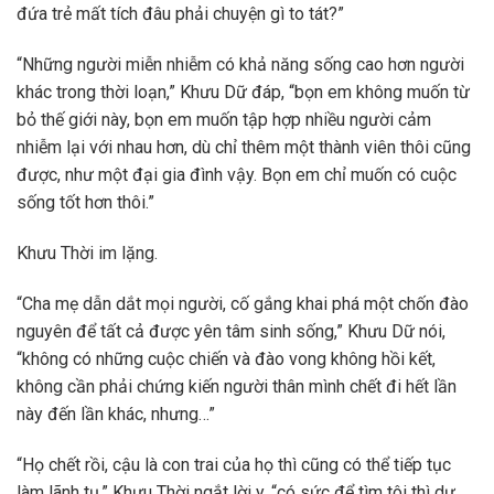
đứa trẻ mất tích đâu phải chuyện gì to tát?”
“Những người miễn nhiễm có khả năng sống cao hơn người
khác trong thời loạn,” Khưu Dữ đáp, “bọn em không muốn từ
bỏ thế giới này, bọn em muốn tập hợp nhiều người cảm
nhiễm lại với nhau hơn, dù chỉ thêm một thành viên thôi cũng
được, như một đại gia đình vậy. Bọn em chỉ muốn có cuộc
sống tốt hơn thôi.”
Khưu Thời im lặng.
“Cha mẹ dẫn dắt mọi người, cố gắng khai phá một chốn đào
nguyên để tất cả được yên tâm sinh sống,” Khưu Dữ nói,
“không có những cuộc chiến và đào vong không hồi kết,
không cần phải chứng kiến người thân mình chết đi hết lần
này đến lần khác, nhưng…”
“Họ chết rồi, cậu là con trai của họ thì cũng có thể tiếp tục
làm lãnh tụ,” Khưu Thời ngắt lời y, “có sức để tìm tôi thì dư