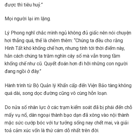
được thì tiêu huỷ.”
Mọi người lại im lặng.
Lý Phong nghĩ chắc mình ngủ không đủ giấc nên nói chuyện
hơi thẳng quá, thế là chêm thêm: “Chúng ta đều cho rằng
Hình Tất khó khống chế hơn, nhưng tính tới thời điểm này,
hắn cách chúng ta trăm nghìn cây số mà vẫn trong tầm
khống chế như cũ. Quyết đoán hơn đi hỡi những con người
đang ngồi ở đây.”
Hành trình từ Bộ Quản lý Khẩn cấp đến Viện Bảo tàng không
quá dài, song dọc đường cũng vô cùng hỗn loạn.
Do nửa số nhân lực ở các trạm kiểm soát đã bị phái đến chỗ
mấy vụ nổ, dân ngoại thành bạo dạn đã xông vào nội thành
mặc sức cướp bóc với tư tưởng sống nay chết mai, và giải
toả cảm xúc vốn là thứ cám dỗ nhất trên đời.