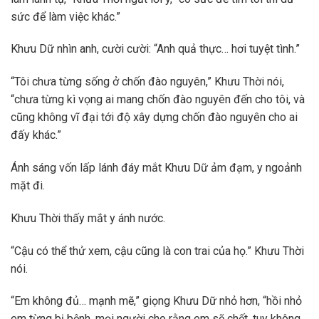
sức để làm việc khác.”
Khưu Dữ nhìn anh, cười cười: “Anh quả thực… hơi tuyệt tình.”
“Tôi chưa từng sống ở chốn đào nguyên,” Khưu Thời nói,
“chưa từng kì vọng ai mang chốn đào nguyên đến cho tôi, và
cũng không vĩ đại tới độ xây dựng chốn đào nguyên cho ai
đấy khác.”
Ánh sáng vốn lấp lánh đáy mắt Khưu Dữ ảm đạm, y ngoảnh
mặt đi.
Khưu Thời thấy mắt y ánh nước.
“Cậu có thể thử xem, cậu cũng là con trai của họ.” Khưu Thời
nói.
“Em không đủ… mạnh mẽ,” giọng Khưu Dữ nhỏ hơn, “hồi nhỏ
em từng bị bệnh, mọi người cho rằng em sẽ chết, tuy không