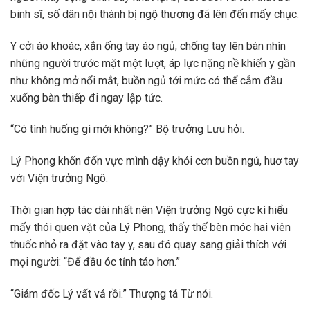
binh sĩ, số dân nội thành bị ngộ thương đã lên đến mấy chục.
Y cởi áo khoác, xắn ống tay áo ngủ, chống tay lên bàn nhìn
những người trước mặt một lượt, áp lực nặng nề khiến y gần
như không mở nổi mắt, buồn ngủ tới mức có thể cắm đầu
xuống bàn thiếp đi ngay lập tức.
“Có tình huống gì mới không?” Bộ trưởng Lưu hỏi.
Lý Phong khốn đốn vực mình dậy khỏi cơn buồn ngủ, huơ tay
với Viện trưởng Ngô.
Thời gian hợp tác dài nhất nên Viện trưởng Ngô cực kì hiểu
mấy thói quen vặt của Lý Phong, thấy thế bèn móc hai viên
thuốc nhỏ ra đặt vào tay y, sau đó quay sang giải thích với
mọi người: “Để đầu óc tỉnh táo hơn.”
“Giám đốc Lý vất vả rồi.” Thượng tá Từ nói.