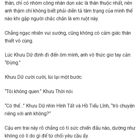
thân, chỉ có nhóm công nhân dọn xác là thân thuộc nhất, nên
anh thậm chí không biết phải diễn tả tâm trạng của mình thế
nào khi gặp người chắc chắn là em ruột này.
Chẳng ngạc nhiên vui sướng, cũng không có cảm giác thân
thiết vô cùng.
Lúc Khưu Dữ định đi đến ôm mình, anh vô thức giơ tay cản:
“Đừng.”
Khưu Dữ cười cười, lùi lại một bước.
“Tôi không quen.” Khưu Thời nói.
“Có thể…” Khưu Dữ nhìn Hình Tất và Hồ Tiểu Lĩnh, “trò chuyện
riêng với anh không?”
Cậu em trai này rõ chẳng có tí sức chiến đấu nào, dường như
không có lí do gì để từ chối yêu cầu ấy.