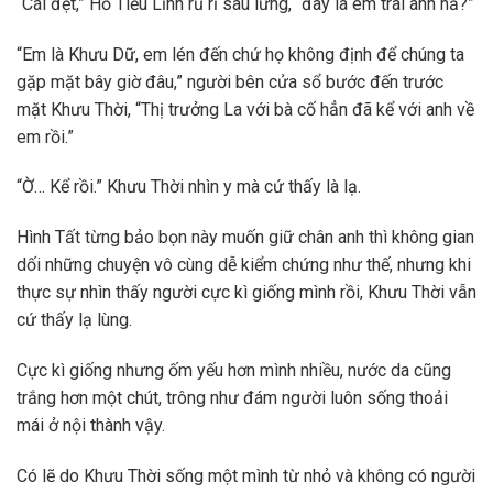
“Cái đệt,” Hồ Tiểu Lĩnh rủ rỉ sau lưng, “đây là em trai anh hả?”
“Em là Khưu Dữ, em lén đến chứ họ không định để chúng ta
gặp mặt bây giờ đâu,” người bên cửa sổ bước đến trước
mặt Khưu Thời, “Thị trưởng La với bà cố hẳn đã kể với anh về
em rồi.”
“Ờ… Kể rồi.” Khưu Thời nhìn y mà cứ thấy là lạ.
Hình Tất từng bảo bọn này muốn giữ chân anh thì không gian
dối những chuyện vô cùng dễ kiểm chứng như thế, nhưng khi
thực sự nhìn thấy người cực kì giống mình rồi, Khưu Thời vẫn
cứ thấy lạ lùng.
Cực kì giống nhưng ốm yếu hơn mình nhiều, nước da cũng
trắng hơn một chút, trông như đám người luôn sống thoải
mái ở nội thành vậy.
Có lẽ do Khưu Thời sống một mình từ nhỏ và không có người