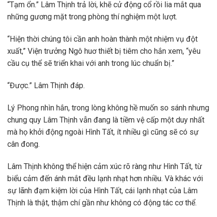
“Tạm ổn.” Lâm Thịnh trả lời, khẽ cử động cổ rồi lia mắt qua
những gương mặt trong phòng thí nghiệm một lượt.
“Hiện thời chúng tôi cần anh hoàn thành một nhiệm vụ đột
xuất,” Viện trưởng Ngô huơ thiết bị tiêm cho hắn xem, “yêu
cầu cụ thể sẽ triển khai với anh trong lúc chuẩn bị.”
“Được.” Lâm Thịnh đáp.
Lý Phong nhìn hắn, trong lòng không hề muốn so sánh nhưng
chung quy Lâm Thịnh vẫn đang là tiềm vệ cấp một duy nhất
mà họ khởi động ngoài Hình Tất, ít nhiều gì cũng sẽ có sự
cân đong.
Lâm Thịnh không thể hiện cảm xúc rõ ràng như Hình Tất, từ
biểu cảm đến ánh mắt đều lạnh nhạt hơn nhiều. Và khác với
sự lãnh đạm kiệm lời của Hình Tất, cái lạnh nhạt của Lâm
Thịnh là thật, thậm chí gần như không có động tác cơ thể.