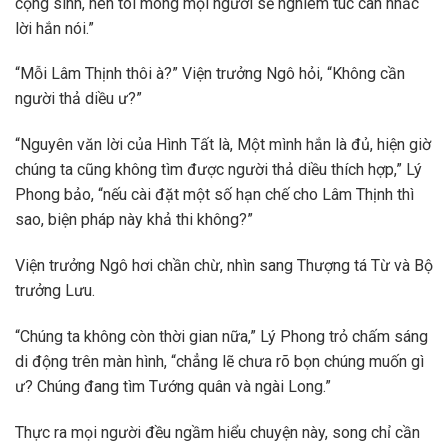
cộng sinh, nên tôi mong mọi người sẽ nghiêm túc cân nhắc
lời hắn nói.”
“Mỗi Lâm Thịnh thôi à?” Viện trưởng Ngô hỏi, “Không cần
người thả diều ư?”
“Nguyên văn lời của Hình Tất là, Một mình hắn là đủ, hiện giờ
chúng ta cũng không tìm được người thả diều thích hợp,” Lý
Phong bảo, “nếu cài đặt một số hạn chế cho Lâm Thịnh thì
sao, biện pháp này khả thi không?”
Viện trưởng Ngô hơi chần chừ, nhìn sang Thượng tá Từ và Bộ
trưởng Lưu.
“Chúng ta không còn thời gian nữa,” Lý Phong trỏ chấm sáng
di động trên màn hình, “chẳng lẽ chưa rõ bọn chúng muốn gì
ư? Chúng đang tìm Tướng quân và ngài Long.”
Thực ra mọi người đều ngầm hiểu chuyện này, song chỉ cần