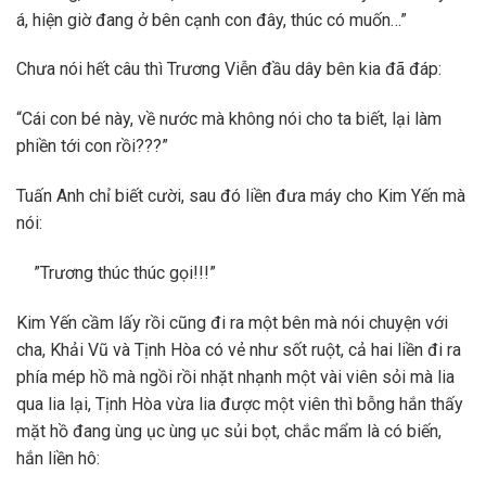
á, hiện giờ đang ở bên cạnh con đây, thúc có muốn…”
Chưa nói hết câu thì Trương Viễn đầu dây bên kia đã đáp:
“Cái con bé này, về nước mà không nói cho ta biết, lại làm
phiền tới con rồi???”
Tuấn Anh chỉ biết cười, sau đó liền đưa máy cho Kim Yến mà
nói:
”Trương thúc thúc gọi!!!”
Kim Yến cầm lấy rồi cũng đi ra một bên mà nói chuyện với
cha, Khải Vũ và Tịnh Hòa có vẻ như sốt ruột, cả hai liền đi ra
phía mép hồ mà ngồi rồi nhặt nhạnh một vài viên sỏi mà lia
qua lia lại, Tịnh Hòa vừa lia được một viên thì bỗng hắn thấy
mặt hồ đang ùng ục ùng ục sủi bọt, chắc mẩm là có biến,
hắn liền hô: