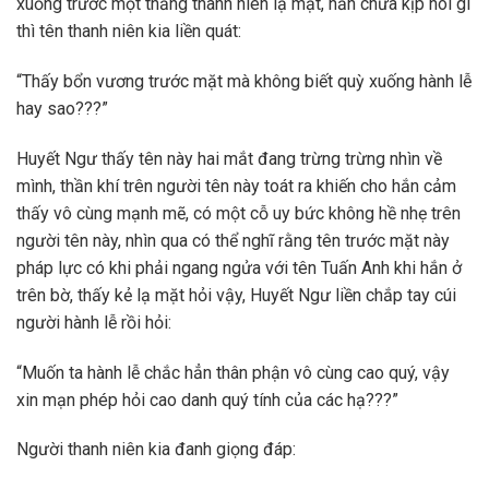
xuống trước một thằng thanh niên lạ mặt, hắn chưa kịp nói gì
thì tên thanh niên kia liền quát:
“Thấy bổn vương trước mặt mà không biết quỳ xuống hành lễ
hay sao???”
Huyết Ngư thấy tên này hai mắt đang trừng trừng nhìn về
mình, thần khí trên người tên này toát ra khiến cho hắn cảm
thấy vô cùng mạnh mẽ, có một cỗ uy bức không hề nhẹ trên
người tên này, nhìn qua có thể nghĩ rằng tên trước mặt này
pháp lực có khi phải ngang ngửa với tên Tuấn Anh khi hắn ở
trên bờ, thấy kẻ lạ mặt hỏi vậy, Huyết Ngư liền chắp tay cúi
người hành lễ rồi hỏi:
“Muốn ta hành lễ chắc hẳn thân phận vô cùng cao quý, vậy
xin mạn phép hỏi cao danh quý tính của các hạ???”
Người thanh niên kia đanh giọng đáp: