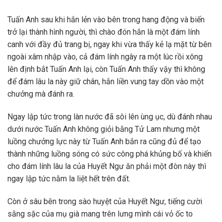
Tuấn Anh sau khi hắn lẻn vào bên trong hang động và biến
trở lại thành hình người, thì chào đón hắn là một đám lính
canh với đầy đủ trang bị, ngay khi vừa thấy kẻ lạ mặt từ bên
ngoài xâm nhập vào, cả đám lính ngây ra một lúc rồi xông
lên định bắt Tuấn Anh lại, còn Tuấn Anh thấy vậy thì không
để đám lâu la này giữ chân, hắn liền vung tay dồn vào một
chưởng mà đánh ra.
Ngay lập tức trong làn nước đã sôi lên ùng ục, dù đánh nhau
dưới nước Tuấn Anh không giỏi bằng Tử Lam nhưng một
luồng chưởng lực này từ Tuấn Anh bắn ra cũng đủ để tạo
thành những luồng sóng có sức công phá khủng bố và khiến
cho đám lính lâu la của Huyết Ngư ăn phải một đòn này thì
ngay lập tức nằm la liệt hết trên đất.
Còn ở sâu bên trong sào huyệt của Huyết Ngư, tiếng cười
sằng sặc của mụ già mang trên lưng mình cái vỏ ốc to