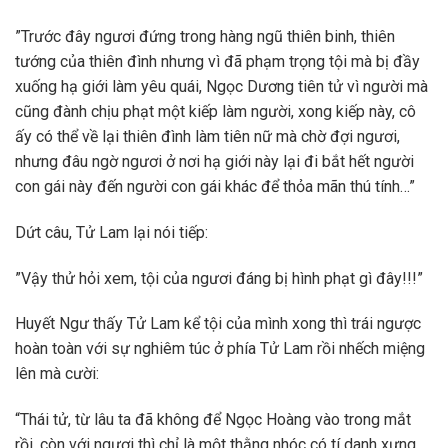
”Trước đây ngươi đứng trong hàng ngũ thiên binh, thiên
tướng của thiên đình nhưng vì đã phạm trọng tội mà bị đầy
xuống hạ giới làm yêu quái, Ngọc Dương tiên tử vì người mà
cũng đành chịu phạt một kiếp làm người, xong kiếp này, cô
ấy có thể về lại thiên đình làm tiên nữ mà chờ đợi ngươi,
nhưng đâu ngờ ngươi ở nơi hạ giới này lại đi bắt hết người
con gái này đến người con gái khác để thỏa mãn thú tính…”
Dứt câu, Tử Lam lại nói tiếp:
”Vậy thử hỏi xem, tội của ngươi đáng bị hình phạt gì đây!!!”
Huyết Ngư thấy Tử Lam kể tội của mình xong thì trái ngược
hoàn toàn với sự nghiêm túc ở phía Tử Lam rồi nhếch miệng
lên mà cười:
“Thái tử, từ lâu ta đã không để Ngọc Hoàng vào trong mắt
rồi, còn với ngươi thì chỉ là một thằng nhóc có tí danh xưng