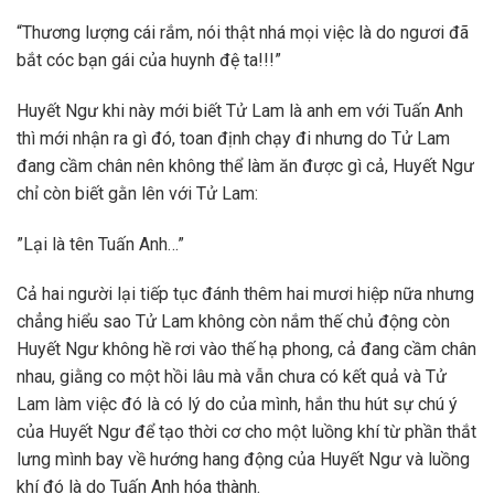
“Thương lượng cái rắm, nói thật nhá mọi việc là do ngươi đã
bắt cóc bạn gái của huynh đệ ta!!!”
Huyết Ngư khi này mới biết Tử Lam là anh em với Tuấn Anh
thì mới nhận ra gì đó, toan định chạy đi nhưng do Tử Lam
đang cầm chân nên không thể làm ăn được gì cả, Huyết Ngư
chỉ còn biết gằn lên với Tử Lam:
”Lại là tên Tuấn Anh…”
Cả hai người lại tiếp tục đánh thêm hai mươi hiệp nữa nhưng
chẳng hiểu sao Tử Lam không còn nắm thế chủ động còn
Huyết Ngư không hề rơi vào thế hạ phong, cả đang cầm chân
nhau, giằng co một hồi lâu mà vẫn chưa có kết quả và Tử
Lam làm việc đó là có lý do của mình, hắn thu hút sự chú ý
của Huyết Ngư để tạo thời cơ cho một luồng khí từ phần thắt
lưng mình bay về hướng hang động của Huyết Ngư và luồng
khí đó là do Tuấn Anh hóa thành.