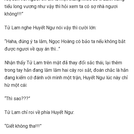
tiểu long vương như vậy thì hỏi xem ta có sợ nhà ngươi
không!!!”
Tử Lam nghe Huyết Ngư nói vậy thì cười lớn:
“Haha, đúng ý ta lắm, Ngọc Hoàng có bảo ta nếu không bắt
được ngươi về quy án thì…”
Nhận thấy Tử Lam trên mặt đã thay đổi sắc thái, lại thêm
trong tay hắn đang lăm lăm hai cây roi sắt, đoán chắc là hắn
đang kiếm cớ đánh với mình một trận, Huyết Ngư lúc này chỉ
hừ một cái:
“Thì sao???”
Tử Lam chỉ roi về phía Huyết Ngư:
“Giết không tha!!!”