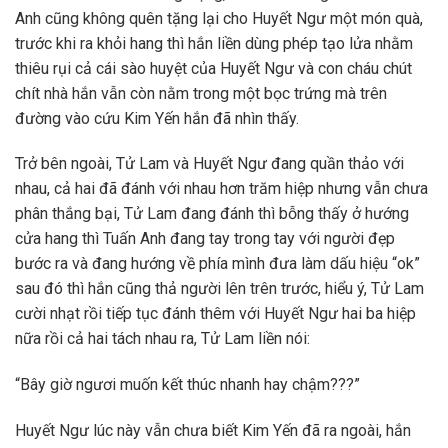
Anh cũng không quên tặng lại cho Huyết Ngư một món quà,
trước khi ra khỏi hang thì hắn liền dùng phép tạo lửa nhằm
thiêu rụi cả cái sào huyệt của Huyết Ngư và con cháu chút
chít nhà hắn vẫn còn nằm trong một bọc trứng mà trên
đường vào cứu Kim Yến hắn đã nhìn thấy.
Trở bên ngoài, Tử Lam và Huyết Ngư đang quần thảo với
nhau, cả hai đã đánh với nhau hơn trăm hiệp nhưng vẫn chưa
phân thắng bại, Tử Lam đang đánh thì bỗng thấy ở hướng
cửa hang thì Tuấn Anh đang tay trong tay với người đẹp
bước ra và đang hướng về phía mình đưa làm dấu hiệu “ok”
sau đó thì hắn cũng thả người lên trên trước, hiểu ý, Tử Lam
cười nhạt rồi tiếp tục đánh thêm với Huyết Ngư hai ba hiệp
nữa rồi cả hai tách nhau ra, Tử Lam liền nói:
“Bây giờ ngươi muốn kết thúc nhanh hay chậm???”
Huyết Ngư lúc này vẫn chưa biết Kim Yến đã ra ngoài, hắn