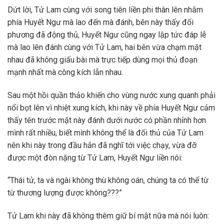
Dứt lời, Tử Lam cùng với song tiên liền phi thân lên nhằm
phía Huyết Ngư mà lao đến mà đánh, bên này thấy đối
phương đã động thủ, Huyết Ngư cũng ngay lập tức đáp lễ
mà lao lên đánh cùng với Tử Lam, hai bên vừa chạm mặt
nhau đã không giấu bài mà trực tiếp dùng mọi thủ đoạn
mạnh nhất mà công kích lẫn nhau.
Sau một hồi quần thảo khiến cho vùng nước xung quanh phải
nổi bọt lên vì nhiệt xung kích, khi này về phía Huyết Ngư cảm
thấy tên trước mặt này đánh dưới nước có phần nhỉnh hơn
mình rất nhiều, biết mình không thể là đối thủ của Tử Lam
nên khi này trong đầu hắn đã nghĩ tới việc chạy, vừa đỡ
được một đòn nặng từ Tử Lam, Huyết Ngư liền nói:
“Thái tử, ta và ngài không thù không oán, chúng ta có thể từ
từ thương lượng được không???”
Tử Lam khi này đã không thèm giữ bí mật nữa mà nói luôn: