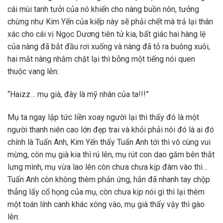
cái mùi tanh tưởi của nó khiến cho nàng buồn nôn, tưởng
chừng như Kim Yến của kiếp này sẽ phải chết mà trả lại thân
xác cho cái vị Ngọc Dương tiên tử kia, bất giác hai hàng lệ
của nàng đã bắt đầu rơi xuống và nàng đã tỏ ra buông xuôi,
hai mắt nàng nhắm chặt lại thì bỗng một tiếng nói quen
thuộc vang lên:
“Haizz… mụ già, đây là mỹ nhân của ta!!!”
Mụ ta ngay lập tức liền xoay người lại thì thấy đó là một
người thanh niên cao lớn đẹp trai và khỏi phải nói đó là ai đó
chính là Tuấn Anh, Kim Yến thấy Tuấn Anh tới thì vô cùng vui
mừng, còn mụ già kia thì rú lên, mụ rút con dao găm bên thắt
lưng mình, mụ vừa lao lên còn chưa chưa kịp đâm vào thì…
Tuấn Anh còn không thèm phản ứng, hắn đã nhanh tay chộp
thẳng lấy cổ họng của mụ, còn chưa kịp nói gì thì lại thêm
một toán lính canh khác xông vào, mụ già thấy vậy thì gào
lên: