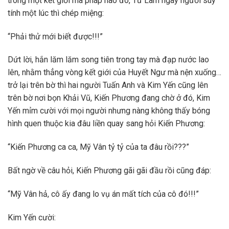
trong một kết giới ma pháp nào đó, Tử Lam ngây người suy
tính một lúc thì chép miệng:
“Phải thử mới biết được!!!”
Dứt lời, hắn lăm lăm song tiên trong tay mà đạp nước lao
lên, nhằm thẳng vòng kết giới của Huyết Ngư mà nện xuống…
trở lại trên bờ thì hai người Tuấn Anh và Kim Yến cũng lên
trên bờ nơi bọn Khải Vũ, Kiến Phương đang chờ ở đó, Kim
Yến mỉm cười với mọi người nhưng nàng không thấy bóng
hình quen thuộc kia đâu liền quay sang hỏi Kiến Phương:
“Kiến Phương ca ca, Mỹ Vân tỷ tỷ của ta đâu rồi???”
Bất ngờ về câu hỏi, Kiến Phương gãi gãi đầu rồi cũng đáp:
“Mỹ Vân hả, cô ấy đang lo vụ án mất tích của cô đó!!!”
Kim Yến cười: