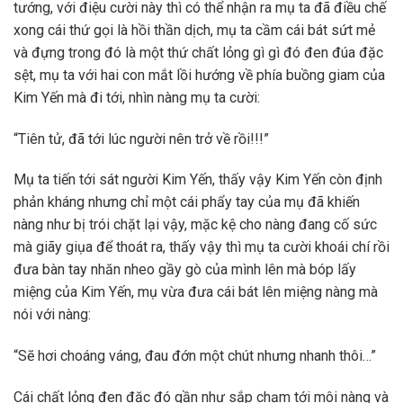
tướng, với điệu cười này thì có thể nhận ra mụ ta đã điều chế
xong cái thứ gọi là hồi thần dịch, mụ ta cầm cái bát sứt mẻ
và đựng trong đó là một thứ chất lỏng gì gì đó đen đúa đặc
sệt, mụ ta với hai con mắt lồi hướng về phía buồng giam của
Kim Yến mà đi tới, nhìn nàng mụ ta cười:
“Tiên tử, đã tới lúc người nên trở về rồi!!!”
Mụ ta tiến tới sát người Kim Yến, thấy vậy Kim Yến còn định
phản kháng nhưng chỉ một cái phẩy tay của mụ đã khiến
nàng như bị trói chặt lại vậy, mặc kệ cho nàng đang cố sức
mà giãy giụa để thoát ra, thấy vậy thì mụ ta cười khoái chí rồi
đưa bàn tay nhăn nheo gầy gò của mình lên mà bóp lấy
miệng của Kim Yến, mụ vừa đưa cái bát lên miệng nàng mà
nói với nàng:
“Sẽ hơi choáng váng, đau đớn một chút nhưng nhanh thôi…”
Cái chất lỏng đen đặc đó gần như sắp chạm tới môi nàng và