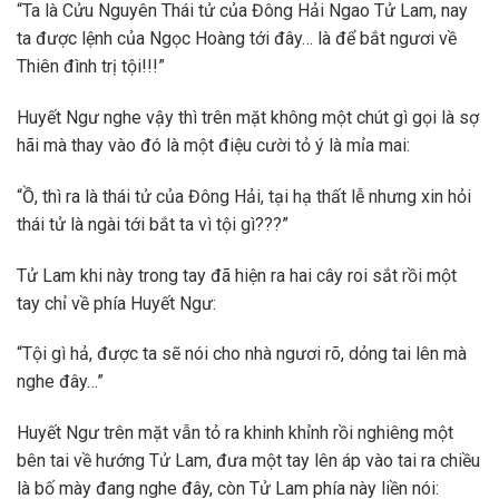
“Ta là Cửu Nguyên Thái tử của Đông Hải Ngao Tử Lam, nay
ta được lệnh của Ngọc Hoàng tới đây… là để bắt ngươi về
Thiên đình trị tội!!!”
Huyết Ngư nghe vậy thì trên mặt không một chút gì gọi là sợ
hãi mà thay vào đó là một điệu cười tỏ ý là mỉa mai:
“Ồ, thì ra là thái tử của Đông Hải, tại hạ thất lễ nhưng xin hỏi
thái tử là ngài tới bắt ta vì tội gì???”
Tử Lam khi này trong tay đã hiện ra hai cây roi sắt rồi một
tay chỉ về phía Huyết Ngư:
“Tội gì hả, được ta sẽ nói cho nhà ngươi rõ, dỏng tai lên mà
nghe đây…”
Huyết Ngư trên mặt vẫn tỏ ra khinh khỉnh rồi nghiêng một
bên tai về hướng Tử Lam, đưa một tay lên áp vào tai ra chiều
là bố mày đang nghe đây, còn Tử Lam phía này liền nói: