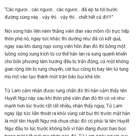
“Các ngươi… các ngươi… các ngươi… đã ép ta tới bước
đường cùng này… vậy thì… vậy thì… chết hết cả đi!!!”
Nói xong hắn liền ném thẳng viên đan vào mồm rồi trực tiếp
thôn phệ nó, ngay tức khắc thì dường như đã có kết quả,
ngay sau khi dung nạp xong viên hồn đan đó thì bỗng một
luồng sóng xung kích từ cơ thể hắn lan ra xung quanh khiến
cho bốn phương tám hướng đều bị trấn động, cả một không
gian rộng lớn bị rung chuyển, cát bụi cũng bị bay lên tứ tung
mù mịt vào tạo thành một trận bão bụi khá lớn.
Tử Lam cảm nhận được rung chấn đó thì hắn cảm thấy tên
Huyết Ngư này sau khi thôn phệ viên đan đó thì có vẻ như
mạnh hơn lúc trước rất rất nhiều, nhận thấy nguy, Tử Lam
ngay lập tức liền thoát ra khỏi vùng cát bụi thì trước mặt hắn
là một tên Huyết Ngư mà chưa chắc đó có phải là tên Huyết
Ngư đầu to lúc trước không bởi vì hắn đang được bao bọc