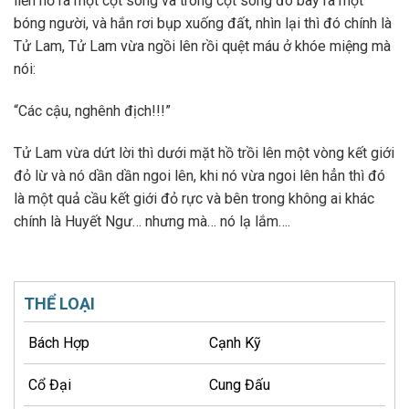
liền nổ ra một cột sóng và trong cột sóng đó bay ra một
bóng người, và hắn rơi bụp xuống đất, nhìn lại thì đó chính là
Tử Lam, Tử Lam vừa ngồi lên rồi quệt máu ở khóe miệng mà
nói:
“Các cậu, nghênh địch!!!”
Tử Lam vừa dứt lời thì dưới mặt hồ trồi lên một vòng kết giới
đỏ lừ và nó dần dần ngoi lên, khi nó vừa ngoi lên hẳn thì đó
là một quả cầu kết giới đỏ rực và bên trong không ai khác
chính là Huyết Ngư… nhưng mà… nó lạ lắm….
THỂ LOẠI
Bách Hợp
Cạnh Kỹ
Cổ Đại
Cung Đấu