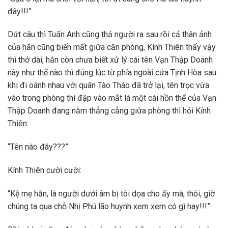
đây!!!”
Dứt câu thì Tuấn Anh cũng thả người ra sau rồi cả thân ảnh
của hắn cũng biến mất giữa căn phòng, Kính Thiên thấy vậy
thì thở dài, hắn còn chưa biết xử lý cái tên Vạn Thập Doanh
này như thế nào thì đúng lúc từ phía ngoài cửa Tịnh Hòa sau
khi đi oánh nhau với quân Tào Tháo đã trở lại, tên trọc vừa
vào trong phòng thì đập vào mắt là một cái hồn thể của Vạn
Thập Doanh đang nằm thẳng cẳng giữa phòng thì hỏi Kính
Thiên:
“Tên nào đây???”
Kính Thiên cười cười:
“Kệ mẹ hắn, là người dưới âm bị tôi dọa cho ấy mà, thôi, giờ
chúng ta qua chỗ Nhị Phú lão huynh xem xem có gì hay!!!”