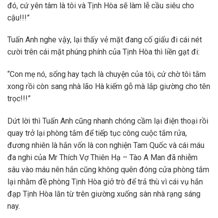
đó, cứ yên tâm là tôi và Tịnh Hòa sẽ làm lễ cầu siêu cho
cậu!!!”
Tuấn Anh nghe vậy, lại thấy vẻ mặt đang cố giấu đi cái nét
cười trên cái mặt phúng phính của Tịnh Hòa thì liền gạt đi:
“Con mẹ nó, sống hay tạch là chuyện của tôi, cứ chờ tôi tắm
xong rồi còn sang nhà lão Hà kiếm gỗ mà lắp giường cho tên
trọc!!!”
Dứt lời thì Tuấn Anh cũng nhanh chóng cầm lại điện thoại rồi
quay trở lại phòng tắm để tiếp tục công cuộc tắm rửa,
đương nhiên là hắn vốn là con nghiện Tam Quốc và cái máu
đa nghi của Mr Thích Vợ Thiên Hạ – Tào A Man đã nhiễm
sâu vào máu nên hắn cũng không quên đóng cửa phòng tắm
lại nhằm đề phòng Tịnh Hòa giở trò để trả thù vì cái vụ hắn
đạp Tịnh Hòa lăn từ trên giường xuống sàn nhà rạng sáng
nay.