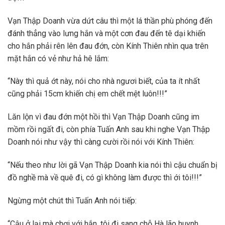
Vạn Thập Doanh vừa dứt câu thì một lá thần phù phóng đến
đánh thẳng vào lưng hắn và một cơn đau đến tê dại khiến
cho hắn phải rên lên đau đớn, còn Kính Thiên nhìn qua trên
mặt hắn có vẻ như hả hê lắm:
“Này thì quả ớt này, nói cho nhà ngươi biết, của ta ít nhất
cũng phải 15cm khiến chị em chết mệt luôn!!!”
Lăn lộn vì đau đớn một hồi thì Vạn Thập Doanh cũng im
mồm rồi ngất đi, còn phía Tuấn Anh sau khi nghe Vạn Thập
Doanh nói như vậy thì càng cười rồi nói với Kính Thiên:
“Nếu theo như lời gã Vạn Thập Doanh kia nói thì cậu chuẩn bị
đồ nghề mà về quê đi, có gì không làm được thì ới tôi!!!”
Ngừng một chút thì Tuấn Anh nói tiếp:
“Cậu ở lại mà chơi với hắn, tôi đi sang chỗ Hà lão huynh