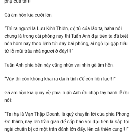
phụ của ta!!!”
Gã âm hồn kia cười lớn:
“Thì ra ngươi là Lưu Kính Thiên, đệ tử của lão ta, haha nói
chung là trong cái phòng này thì Tuấn Anh đại tiên ta đã biết
nên hôm nay theo lệnh tới đây bái phỏng, ai ngờ lại gặp tiểu
tử lỗ mũi trâu nhà ngươi ở đây!!!”
Tuấn Anh phía bên này cũng nhún vai nhìn gã âm hồn:
“Vậy thì còn không khai ra danh tính để còn liên lạc!!!”
Gã âm hồn kia quay về phía Tuấn Anh rồi chắp tay hành lễ rồi
nói:
“Tại hạ là Vạn Thập Doanh, là quỷ chuyển lời của phía Phong
Đô thành, nay lên trần gian để cấp báo với đại tiên là sắp tới
ngài chuẩn bị có một trận đánh lớn đấy, lên cả thiên cung!!!”