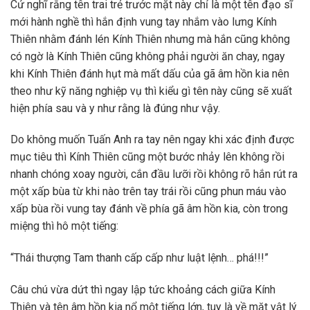
Cứ nghĩ rằng tên trai trẻ trước mặt này chỉ là một tên đạo sĩ
mới hành nghề thì hắn định vung tay nhắm vào lưng Kính
Thiên nhằm đánh lén Kính Thiên nhưng mà hắn cũng không
có ngờ là Kính Thiên cũng không phải người ăn chay, ngay
khi Kính Thiên đánh hụt mà mất dấu của gã âm hồn kia nên
theo như kỹ năng nghiệp vụ thì kiểu gì tên này cũng sẽ xuất
hiện phía sau và y như rằng là đúng như vậy.
Do không muốn Tuấn Anh ra tay nên ngay khi xác định được
mục tiêu thì Kính Thiên cũng một bước nhảy lên không rồi
nhanh chóng xoay người, cắn đầu lưỡi rồi không rõ hắn rút ra
một xấp bùa từ khi nào trên tay trái rồi cũng phun máu vào
xấp bùa rồi vung tay đánh về phía gã âm hồn kia, còn trong
miệng thì hô một tiếng:
“Thái thượng Tam thanh cấp cấp như luật lệnh… phá!!!”
Câu chú vừa dứt thì ngay lập tức khoảng cách giữa Kính
Thiên và tên âm hồn kia nổ một tiếng lớn, tuy là về mặt vật lý