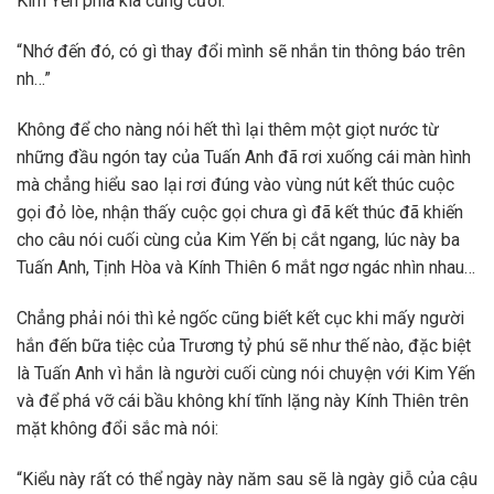
Kim Yến phía kia cũng cười:
“Nhớ đến đó, có gì thay đổi mình sẽ nhắn tin thông báo trên
nh…”
Không để cho nàng nói hết thì lại thêm một giọt nước từ
những đầu ngón tay của Tuấn Anh đã rơi xuống cái màn hình
mà chẳng hiểu sao lại rơi đúng vào vùng nút kết thúc cuộc
gọi đỏ lòe, nhận thấy cuộc gọi chưa gì đã kết thúc đã khiến
cho câu nói cuối cùng của Kim Yến bị cắt ngang, lúc này ba
Tuấn Anh, Tịnh Hòa và Kính Thiên 6 mắt ngơ ngác nhìn nhau…
Chẳng phải nói thì kẻ ngốc cũng biết kết cục khi mấy người
hắn đến bữa tiệc của Trương tỷ phú sẽ như thế nào, đặc biệt
là Tuấn Anh vì hắn là người cuối cùng nói chuyện với Kim Yến
và để phá vỡ cái bầu không khí tĩnh lặng này Kính Thiên trên
mặt không đổi sắc mà nói:
“Kiểu này rất có thể ngày này năm sau sẽ là ngày giỗ của cậu