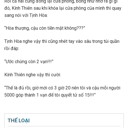
Rồi cả hai cũng đóng lại cửa phòng, bỗng như nhớ ra gì gì
đó, Kính Thiên sau khi khóa lại cửa phòng của mình thì quay
sang nói với Tịnh Hòa:
“Hòa thượng, cậu còn tiền mặt không???”
Tịnh Hòa nghe vậy thì cũng nhét tay vào sâu trong túi quần
rồi đáp:
“Ước chừng còn 2 vạn!!!”
Kính Thiên nghe vậy thì cười:
“Thế là đủ rồi, giờ mới có 3 giờ 20 nên tôi và cậu mỗi người
5000 góp thành 1 vạn để tôi quyết tử số 15!!!”
THỂ LOẠI