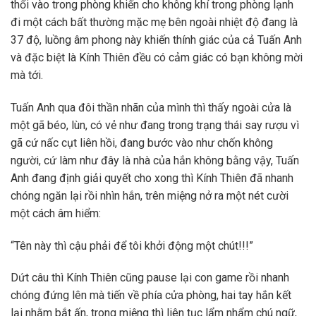
thổi vào trong phòng khiến cho không khí trong phòng lạnh
đi một cách bất thường mặc mẹ bên ngoài nhiệt độ đang là
37 độ, luồng âm phong này khiến thính giác của cả Tuấn Anh
và đặc biệt là Kính Thiên đều có cảm giác có bạn không mời
mà tới.
Tuấn Anh qua đôi thần nhãn của mình thì thấy ngoài cửa là
một gã béo, lùn, có vẻ như đang trong trạng thái say rượu vì
gã cứ nấc cụt liên hồi, đang bước vào như chốn không
người, cứ làm như đây là nhà của hắn không bằng vậy, Tuấn
Anh đang định giải quyết cho xong thì Kính Thiên đã nhanh
chóng ngăn lại rồi nhìn hắn, trên miệng nở ra một nét cười
một cách âm hiểm:
“Tên này thì cậu phải để tôi khởi động một chút!!!”
Dứt câu thì Kính Thiên cũng pause lại con game rồi nhanh
chóng đứng lên mà tiến về phía cửa phòng, hai tay hắn kết
lại nhằm bắt ấn, trong miệng thì liên tục lẩm nhẩm chú ngữ,