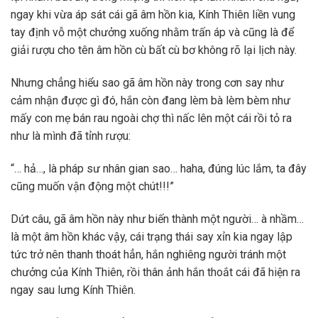
ngay khi vừa áp sát cái gã âm hồn kia, Kính Thiên liền vung
tay định vỗ một chưởng xuống nhằm trấn áp và cũng là để
giải rượu cho tên âm hồn cù bất cù bơ không rõ lại lịch này.
Nhưng chẳng hiểu sao gã âm hồn này trong cơn say như
cảm nhận được gì đó, hắn còn đang lèm bà lèm bèm như
mấy con mẹ bán rau ngoài chợ thì nấc lên một cái rồi tỏ ra
như là mình đã tỉnh rượu:
“… hả…, là pháp sư nhân gian sao… haha, đúng lúc lắm, ta đây
cũng muốn vận động một chút!!!”
Dứt câu, gã âm hồn này như biến thành một người… à nhầm…
là một âm hồn khác vậy, cái trạng thái say xỉn kia ngay lập
tức trở nên thanh thoát hẳn, hắn nghiêng người tránh một
chưởng của Kính Thiên, rồi thân ảnh hắn thoắt cái đã hiện ra
ngay sau lưng Kính Thiên.