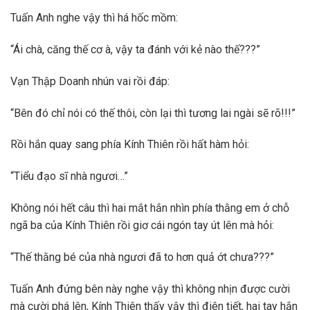
Tuấn Anh nghe vậy thì há hốc mồm:
“Ái chà, căng thế cơ à, vậy ta đánh với kẻ nào thế???”
Vạn Thập Doanh nhún vai rồi đáp:
“Bên đó chỉ nói có thế thôi, còn lại thì tương lai ngài sẽ rõ!!!”
Rồi hắn quay sang phía Kính Thiên rồi hất hàm hỏi:
“Tiểu đạo sĩ nhà ngươi…”
Không nói hết câu thì hai mắt hắn nhìn phía thằng em ở chỗ
ngã ba của Kính Thiên rồi giơ cái ngón tay út lên mà hỏi:
“Thế thằng bé của nhà ngươi đã to hơn quả ớt chưa???”
Tuấn Anh đứng bên này nghe vậy thì không nhịn được cười
mà cười phá lên, Kính Thiên thấy vậy thì điên tiết, hai tay hắn