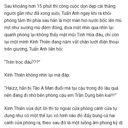
Sau khoảng hơn 15 phút thì công cuộc dọn dẹp cái thằng
người gần như đã xong xuôi, Tuấn Anh ngay khi ra khỏi
phòng tắm thì phía sau hắn là một màn hơi nước bốc lên mù
mịt như sương mù đêm đông, đưa mắt nhìn qua nhìn lại
quanh phòng lại không thấy mặt mũi Tịnh Hòa đâu, chỉ còn
lại một mình Kính Thiên đang nằm vắt chân lướt điện thoại
trên giường, Tuấn Anh liền hỏi:
“Trên trọc đâu???”
Kính Thiên không nhìn lại mà đáp:
“Haizz, hắn bị Tào A Man đuổi mà tại cậu trong đó lâu quá
nên đang đi nhờ bên phòng cậu em Trần Dụng bên kia!!!”
Kính Thiên vừa dứt lời thì từ ngoài cửa phòng cánh cửa tự
dưng như có một thế lực vô hình nào đó đẩy bung cả hai
cánh cửa phòng ra, theo sau đó là một luồng âm phong kỳ dị