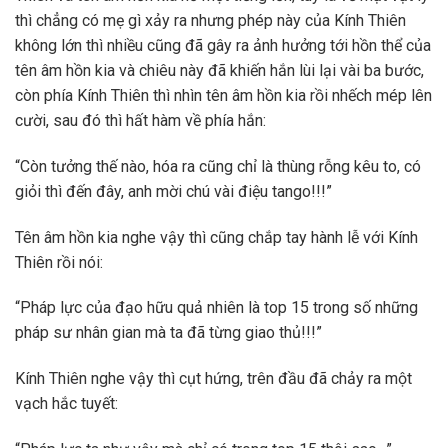
thì chẳng có mẹ gì xảy ra nhưng phép này của Kính Thiên
không lớn thì nhiều cũng đã gây ra ảnh hưởng tới hồn thể của
tên âm hồn kia và chiêu này đã khiến hắn lùi lại vài ba bước,
còn phía Kính Thiên thì nhìn tên âm hồn kia rồi nhếch mép lên
cười, sau đó thì hất hàm về phía hắn:
“Còn tưởng thế nào, hóa ra cũng chỉ là thùng rỗng kêu to, có
giỏi thì đến đây, anh mời chú vài điệu tango!!!”
Tên âm hồn kia nghe vậy thì cũng chắp tay hành lễ với Kính
Thiên rồi nói:
“Pháp lực của đạo hữu quả nhiên là top 15 trong số những
pháp sư nhân gian mà ta đã từng giao thủ!!!”
Kính Thiên nghe vậy thì cụt hứng, trên đầu đã chảy ra một
vạch hắc tuyết: