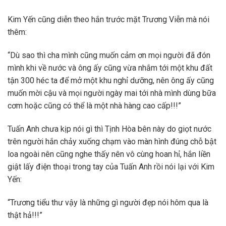
Kim Yến cũng diễn theo hắn trước mặt Trương Viễn mà nói
thêm:
“Dù sao thì cha mình cũng muốn cảm ơn mọi người đã đón
mình khi về nước và ông ấy cũng vừa nhắm tới một khu đất
tận 300 héc ta để mở một khu nghỉ dưỡng, nên ông ấy cũng
muốn mời cậu và mọi người ngày mai tới nhà mình dùng bữa
cơm hoặc cũng có thể là một nhà hàng cao cấp!!!”
Tuấn Anh chưa kịp nói gì thì Tịnh Hòa bên này do giọt nước
trên người hắn chảy xuống chạm vào màn hình đúng chỗ bật
loa ngoài nên cũng nghe thấy nên vô cùng hoan hỉ, hắn liền
giật lấy điện thoại trong tay của Tuấn Anh rồi nói lại với Kim
Yến:
“Trương tiểu thư vậy là những gì người đẹp nói hôm qua là
thật hả!!!”