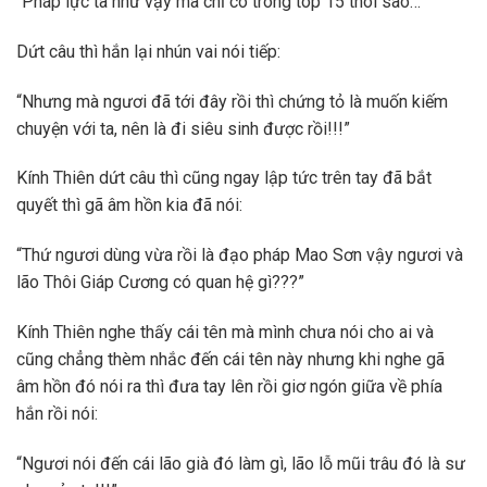
“Pháp lực ta như vậy mà chỉ có trong top 15 thôi sao…”
Dứt câu thì hắn lại nhún vai nói tiếp:
“Nhưng mà ngươi đã tới đây rồi thì chứng tỏ là muốn kiếm
chuyện với ta, nên là đi siêu sinh được rồi!!!”
Kính Thiên dứt câu thì cũng ngay lập tức trên tay đã bắt
quyết thì gã âm hồn kia đã nói:
“Thứ ngươi dùng vừa rồi là đạo pháp Mao Sơn vậy ngươi và
lão Thôi Giáp Cương có quan hệ gì???”
Kính Thiên nghe thấy cái tên mà mình chưa nói cho ai và
cũng chẳng thèm nhắc đến cái tên này nhưng khi nghe gã
âm hồn đó nói ra thì đưa tay lên rồi giơ ngón giữa về phía
hắn rồi nói:
“Ngươi nói đến cái lão già đó làm gì, lão lỗ mũi trâu đó là sư