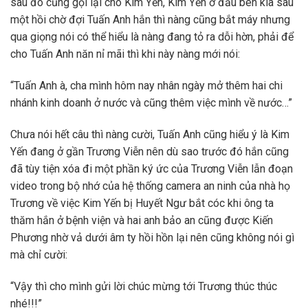
sau đó cũng gọi lại cho Kim Yến, Kim Yến ở đầu bên kia sau
một hồi chờ đợi Tuấn Anh hắn thì nàng cũng bắt máy nhưng
qua giọng nói có thể hiểu là nàng đang tỏ ra dỗi hờn, phải để
cho Tuấn Anh năn nỉ mãi thì khi này nàng mới nói:
“Tuấn Anh à, cha mình hôm nay nhân ngày mở thêm hai chi
nhánh kinh doanh ở nước và cũng thêm việc mình về nước…”
Chưa nói hết câu thì nàng cười, Tuấn Anh cũng hiểu ý là Kim
Yến đang ở gần Trương Viễn nên dù sao trước đó hắn cũng
đã tùy tiện xóa đi một phần ký ức của Trương Viễn lẫn đoạn
video trong bộ nhớ của hệ thống camera an ninh của nhà họ
Trương về việc Kim Yến bị Huyết Ngư bắt cóc khi ông ta
thăm hắn ở bệnh viện và hai anh bảo an cũng được Kiến
Phương nhờ vả dưới âm ty hồi hồn lại nên cũng không nói gì
mà chỉ cười:
“Vậy thì cho mình gửi lời chúc mừng tới Trương thúc thúc
nhé!!!”