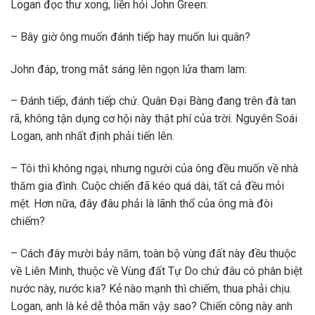
Logan đọc thư xong, liền hỏi John Green:
– Bây giờ ông muốn đánh tiếp hay muốn lui quân?
John đáp, trong mắt sáng lên ngọn lửa tham lam:
– Đánh tiếp, đánh tiếp chứ. Quân Đại Bàng đang trên đà tan
rã, không tận dụng cơ hội này thật phí của trời. Nguyên Soái
Logan, anh nhất định phải tiến lên.
– Tôi thì không ngại, nhưng người của ông đều muốn về nhà
thăm gia đình. Cuộc chiến đã kéo quá dài, tất cả đều mỏi
mệt. Hơn nữa, đây đâu phải là lãnh thổ của ông mà đòi
chiếm?
– Cách đây mười bảy năm, toàn bộ vùng đất này đều thuộc
về Liên Minh, thuộc về Vùng đất Tự Do chứ đâu có phân biệt
nước này, nước kia? Kẻ nào mạnh thì chiếm, thua phải chịu.
Logan, anh là kẻ dễ thỏa mãn vậy sao? Chiến công này anh