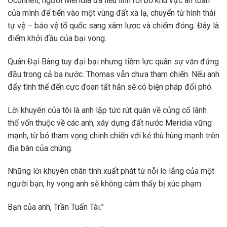
Oconnell, người Meridia đã liều lĩnh rời bỏ khu vực an toàn
của mình để tiến vào một vùng đất xa lạ, chuyển từ hình thái
tự vệ – bảo vệ tổ quốc sang xâm lược và chiếm đóng. Đây là
điểm khởi đầu của bại vong.
Quân Đại Bàng tuy đại bại nhưng tiềm lực quân sự vẫn đứng
đầu trong cả ba nước. Thomas vẫn chưa tham chiến. Nếu anh
đẩy tình thế đến cực đoan tất hắn sẽ có biện pháp đối phó.
Lời khuyên của tôi là anh lập tức rút quân về củng cố lãnh
thổ vốn thuộc về các anh, xây dựng đất nước Meridia vững
mạnh, từ bỏ tham vọng chinh chiến với kẻ thù hùng mạnh trên
địa bàn của chúng.
Những lời khuyên chân tình xuất phát từ nỗi lo lắng của một
người bạn, hy vọng anh sẽ không cảm thấy bị xúc phạm.
Bạn của anh, Trần Tuấn Tài.”