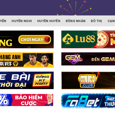
YỄN
HUYỀN NGHI
HUYỀN HUYỄN
ĐỒNG NHÂN
ĐÔ THỊ
CẠN