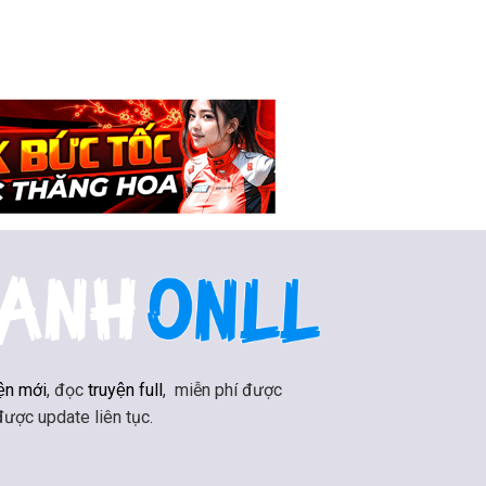
ện mới
, đọc
truyện full
, miễn phí được
 được update liên tục.