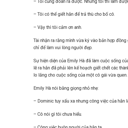
– Tôi cũng đoán ra được. Nhưng tôi thì làm đượ
– Tôi có thể giết hắn để trả thù cho bố cô.
– Vậy thì tôi cảm ơn anh.
Tài nhận ra rằng mình vừa ký vào bản hợp đồng g
chỉ để làm vui lòng người đẹp.
Sự hiện diện của Emily Hà đã làm cuộc sống của 
lẽ ra hắn đã phải lên kế hoạch giết chết các th
lo lắng cho cuộc sống của một cô gái vừa quen.
Emily Hà nói bằng giọng nhỏ nhẹ:
– Dominic tuy xấu xa nhưng công việc của hắn là
– Cô nói gì tôi chưa hiểu.
– Công việc buôn người của hắn ta.