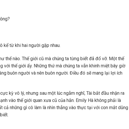
hông?
ô kể từ khi hai người gặp nhau.
ư thế nào. Thế giới cũ mà chúng ta từng biết đã đổ vỡ. Một thế
ng với thế giới ấy. Những thứ mà chúng ta vẫn khinh miệt bây giờ
năng buôn người và nên buôn người. Điều đó sẽ mang lại lợi ích
cực kỳ vô lý, nhưng sau một lúc ngẫm nghĩ, Tài bắt đầu nhận ra
ạnh vào thế giới quan xưa cũ của hắn. Emily Hà không phải là
ất cả những gì cô làm là nhìn thẳng vào thực tại với con mắt dũng
biết.