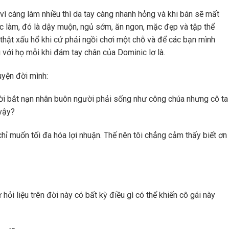
vì càng làm nhiều thì da tay càng nhanh hỏng và khi bán sẽ mất
ợc làm, đó là dậy muộn, ngủ sớm, ăn ngon, mặc đẹp và tập thể
thật xấu hổ khi cứ phải ngồi chơi một chỗ và để các bạn mình
g với họ mỗi khi đám tay chân của Dominic lơ là.
uyện đời mình:
ời bắt nạn nhân buôn người phải sống như công chúa nhưng cô ta
 vậy?
chỉ muốn tối đa hóa lợi nhuận. Thế nên tôi chẳng cảm thấy biết ơn
hỏi liệu trên đời này có bất kỳ điều gì có thể khiến cô gái này