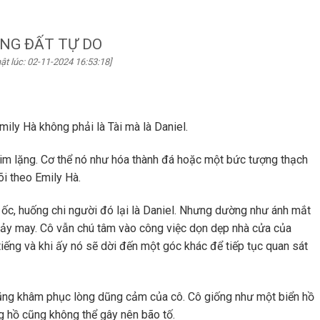
NG ĐẤT TỰ DO
ật lúc: 02-11-2024 16:53:18]
ly Hà không phải là Tài mà là Daniel.
im lặng. Cơ thể nó như hóa thành đá hoặc một bức tượng thạch
õi theo Emily Hà.
ốc, huống chi người đó lại là Daniel. Nhưng dường như ánh mắt
mảy may. Cô vẫn chú tâm vào công việc dọn dẹp nhà cửa của
tiếng và khi ấy nó sẽ dời đến một góc khác để tiếp tục quan sát
cũng khâm phục lòng dũng cảm của cô. Cô giống như một biển hồ
g hồ cũng không thể gây nên bão tố.