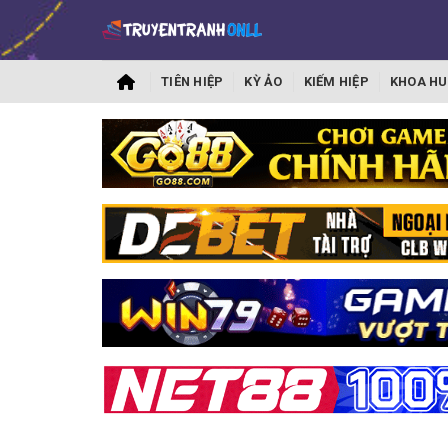
TIÊN HIỆP
KỲ ẢO
KIẾM HIỆP
KHOA HU