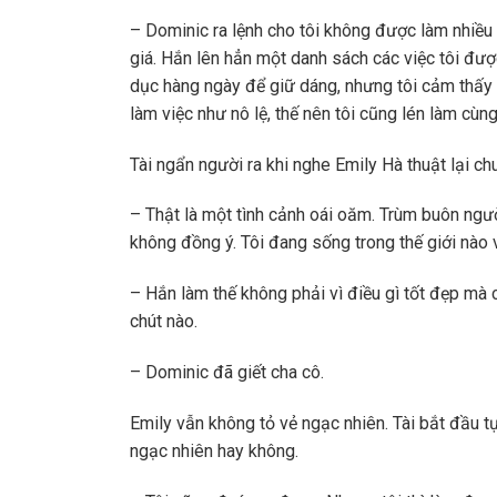
– Dominic ra lệnh cho tôi không được làm nhiều 
giá. Hắn lên hẳn một danh sách các việc tôi đư
dục hàng ngày để giữ dáng, nhưng tôi cảm thấy 
làm việc như nô lệ, thế nên tôi cũng lén làm cùn
Tài ngẩn người ra khi nghe Emily Hà thuật lại ch
– Thật là một tình cảnh oái oăm. Trùm buôn ngư
không đồng ý. Tôi đang sống trong thế giới nào
– Hắn làm thế không phải vì điều gì tốt đẹp mà 
chút nào.
– Dominic đã giết cha cô.
Emily vẫn không tỏ vẻ ngạc nhiên. Tài bắt đầu tự 
ngạc nhiên hay không.