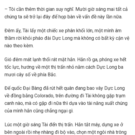
– Tôi cần thêm thời gian suy nghĩ. Mười giờ sáng mai tất cả
chúng ta sẽ trở lại đây để họp bàn về vấn đề này lần nữa.
Đêm ấy, Tài lấy một chiếc xe phân khối lớn, một mình âm
thầm rời khỏi pháo đài Dực Long mà không có bất kỳ cận vệ
nào theo kèm.
Gió đêm mát lạnh thổi rát mặt hắn. Hắn rồ ga, phóng xe hết
tốc lực, hướng về một thị trấn nhỏ nằm cách Dực Long ba
mươi cây số về phía Bắc.
Đế quốc Đại Bàng đã rút hết quân đang bao vây Dực Long
về đồng bằng Colorado, trên đường đi Tài không gặp trạm
canh nào, mà có gặp đi nữa thì dựa vào tài năng xuất chúng
của mình hắn cũng chẳng ngại gì.
Lúc một giờ sáng Tài đến thị trấn. Hắn tắt máy, dựng xe ở
bên ngoài rồi nhẹ nhàng đi bộ vào, chọn một ngôi nhà trông