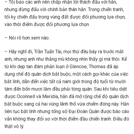
– Tôi bảo các anh nên chấp nhận lời thách đấu với hắn,
nhưng đừng đấu với chính bản thân hắn. Trong chiến tranh,
tối kỵ chiến đấu trong vùng đất được đối phương lựa chọn,
vào thời điểm được đối phương lựa chọn.
– Nói rõ hơn xem nào.
– Hãy nghĩ đi, Trần Tuấn Tài, mọi thứ đều bày ra trước mắt
anh, nhưng anh như thằng mù không nhìn thấy gì mà thôi. Kể
từ khi dẹp tan đám phản loạn ở Glencoe, Thomas đã áp
dụng chế độ quân dịch bắt buộc, một cách gọi khác của việc
bắt lính, dẫn đến việc tất cả nam giới trong độ tuổi từ mười
tám đến bốn mươi lăm đều phải tòng quân. Sau khi tiêu diệt
được Oconnell và Meridia, hắn đã mở rộng chế độ quân dịch
bắt buộc sang cả hai vùng lãnh thổ vừa chiếm đóng này. Hắn
liên tục bắt lính nhưng tổng số Đại Đoàn Quân được báo cáo
vẫn không thay đổi so với thời điểm đầu chiến tranh. Điều đó
thật vô lý.