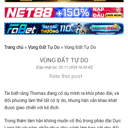
Trang chủ
»
Vùng Đất Tự Do
»
Vùng Đất Tự Do
VÙNG ĐẤT TỰ DO
[Cập nhật lúc: 02-11-2024 16:53:42]
Rate this post
Tài biết rằng Thomas đang cố dụ mình ra khỏi pháo đài, và
đối phương làm thế tất có lý do, nhưng hắn vẫn khao khát
được giao chiến với kẻ địch.
Trong thâm tâm hắn không muốn cố thủ trong pháo đài Dực
Long tới vài năm, nhẫn nhục chịu cảnh làm bao cát cho đối