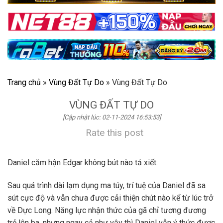
Trang chủ
»
Vùng Đất Tự Do
»
Vùng Đất Tự Do
VÙNG ĐẤT TỰ DO
[Cập nhật lúc: 02-11-2024 16:53:53]
Rate this post
Daniel căm hận Edgar không bút nào tả xiết.
Sau quá trình dài lạm dụng ma túy, trí tuệ của Daniel đã sa
sút cực độ và vẫn chưa được cải thiện chút nào kể từ lúc trở
về Dực Long. Năng lực nhận thức của gã chỉ tương đương
trẻ lên ba, nhưng ngay cả như vậy thì Daniel vẫn ý thức được