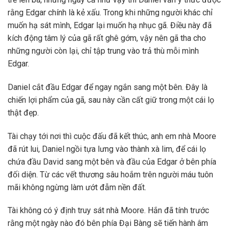
rằng Edgar chính là kẻ xấu. Trong khi những người khác chỉ
muốn hạ sát mình, Edgar lại muốn hạ nhục gã. Điều này đã
kích động tâm lý của gã rất ghê gớm, vậy nên gã tha cho
những người còn lại, chỉ tập trung vào trả thù mỗi mình
Edgar.
Daniel cắt đầu Edgar để ngay ngắn sang một bên. Đây là
chiến lợi phẩm của gã, sau này cần cất giữ trong một cái lọ
thật đẹp.
Tài chạy tới nơi thì cuộc đấu đã kết thúc, anh em nhà Moore
đã rút lui, Daniel ngồi tựa lưng vào thành xà lim, để cái lọ
chứa đầu David sang một bên và đầu của Edgar ở bên phía
đối diện. Từ các vết thương sâu hoắm trên người máu tuôn
mãi không ngừng làm ướt đẫm nền đất.
Tài không có ý định truy sát nhà Moore. Hắn đã tính trước
rằng một ngày nào đó bên phía Đại Bàng sẽ tiến hành âm