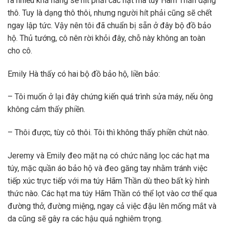
ra nhiều khả năng sẽ hít phải các hạt ma túy Hãm Thần dạng
thô. Tuy là dạng thô thôi, nhưng người hít phải cũng sẽ chết
ngay lập tức. Vậy nên tôi đã chuẩn bị sẵn ở đây bộ đồ bảo
hộ. Thủ tướng, cô nên rời khỏi đây, chỗ này không an toàn
cho cô.
Emily Hà thấy có hai bộ đồ bảo hộ, liền bảo:
– Tôi muốn ở lại đây chứng kiến quá trình sửa máy, nếu ông
không cảm thấy phiền.
– Thôi được, tùy cô thôi. Tôi thì không thấy phiền chút nào.
Jeremy và Emily đeo mặt nạ có chức năng lọc các hạt ma
túy, mặc quần áo bảo hộ và đeo găng tay nhằm tránh việc
tiếp xúc trực tiếp với ma túy Hãm Thần dù theo bất kỳ hình
thức nào. Các hạt ma túy Hãm Thần có thể lọt vào cơ thể qua
đường thở, đường miệng, ngay cả việc đậu lên mống mắt và
da cũng sẽ gây ra các hậu quả nghiêm trọng.