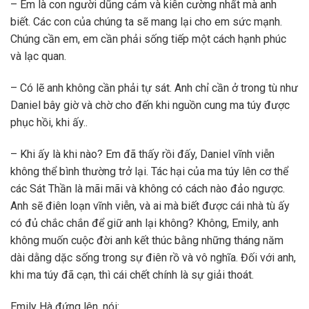
– Em là con người dũng cảm và kiên cường nhất mà anh
biết. Các con của chúng ta sẽ mang lại cho em sức mạnh.
Chúng cần em, em cần phải sống tiếp một cách hạnh phúc
và lạc quan.
– Có lẽ anh không cần phải tự sát. Anh chỉ cần ở trong tù như
Daniel bây giờ và chờ cho đến khi nguồn cung ma túy được
phục hồi, khi ấy..
– Khi ấy là khi nào? Em đã thấy rồi đấy, Daniel vĩnh viễn
không thể bình thường trở lại. Tác hại của ma túy lên cơ thể
các Sát Thần là mãi mãi và không có cách nào đảo ngược.
Anh sẽ điên loạn vĩnh viễn, và ai mà biết được cái nhà tù ấy
có đủ chắc chắn để giữ anh lại không? Không, Emily, anh
không muốn cuộc đời anh kết thúc bằng những tháng năm
dài dằng dặc sống trong sự điên rồ và vô nghĩa. Đối với anh,
khi ma túy đã cạn, thì cái chết chính là sự giải thoát.
Emily Hà đứng lên, nói: