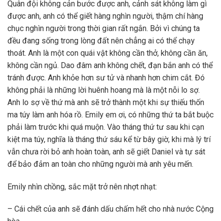
Quân đội không cản bước được anh, cảnh sát không làm gì
được anh, anh có thể giết hàng nghìn người, thậm chí hàng
chục nghìn người trong thời gian rất ngắn. Bởi vì chúng ta
đều đang sống trong lòng đất nên chẳng ai có thể chạy
thoát. Anh là một con quái vật không cần thở, không cần ăn,
không cần ngủ. Dao đâm anh không chết, đạn bắn anh có thể
tránh được. Anh khỏe hơn sư tử và nhanh hơn chim cắt. Đó
không phải là những lời huênh hoang mà là một nỗi lo sợ.
Anh lo sợ về thứ mà anh sẽ trở thành một khi sự thiếu thốn
ma túy làm anh hóa rồ. Emily em ơi, có những thứ ta bắt buộc
phải làm trước khi quá muộn. Vào tháng thứ tư sau khi cạn
kiệt ma túy, nghĩa là tháng thứ sáu kể từ bây giờ, khi mà lý trí
vẫn chưa rời bỏ anh hoàn toàn, anh sẽ giết Daniel và tự sát
để bảo đảm an toàn cho những người mà anh yêu mến.
Emily nhìn chồng, sắc mặt trở nên nhợt nhạt:
– Cái chết của anh sẽ đánh dấu chấm hết cho nhà nước Cộng