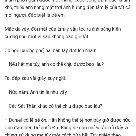
khổ, thiếu ánh nắng mặt trời ảnh hưởng đến tâm lý của tất cả
mọi người, đặc biệt là trẻ em.
Mặc dù vậy, đôi mắt của Emily vẫn tỏa ra ánh sáng kiên
cường như một vì sao không bao giờ tắt.
Cô ngồi xuống ghế, hai bàn tay đặt lên nhau:
– Nếu hết ma túy, anh có thể chịu được bao lâu?
Tài đáp sau vài giây suy nghĩ:
– Nửa năm. Anh tin là như vậy.
– Các Sát Thần khác có thể chịu được bao lâu?
– Daniel có lẽ sẽ ổn. Hắn không thể tệ hơn bây giờ được nữa.
Còn đám bên Đế quốc Đại Bàng sẽ gặp nhiều rắc rối đấy vì
chúng sử dụng ma túy một cách bừa bãi. Tuy nhiên theo