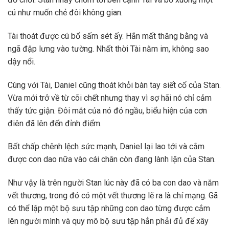
cú như muốn chẻ đôi không gian.
Tài thoát được cú bổ sấm sét ấy. Hắn mất thăng bằng và
ngã đập lưng vào tường. Nhất thời Tài nằm im, không sao
dậy nổi.
Cùng với Tài, Daniel cũng thoát khỏi bàn tay siết cổ của Stan.
Vừa mới trở về từ cõi chết nhưng thay vì sợ hãi nó chỉ cảm
thấy tức giận. Đôi mắt của nó đỏ ngầu, biểu hiện của cơn
điên đã lên đến đỉnh điểm.
Bất chấp chênh lệch sức mạnh, Daniel lại lao tới và cắm
được con dao nữa vào cái chân còn đang lành lặn của Stan.
Như vậy là trên người Stan lúc này đã có ba con dao và năm
vết thương, trong đó có một vết thương lẽ ra là chí mạng. Gã
có thể lập một bộ sưu tập những con dao từng được cắm
lên người mình và quy mô bộ sưu tập hẳn phải đủ để xây