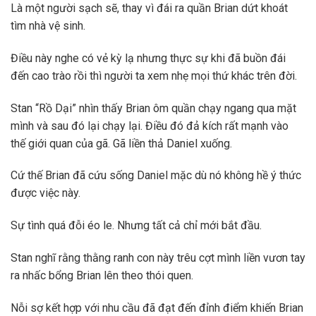
Là một người sạch sẽ, thay vì đái ra quần Brian dứt khoát
tìm nhà vệ sinh.
Điều này nghe có vẻ kỳ lạ nhưng thực sự khi đã buồn đái
đến cao trào rồi thì người ta xem nhẹ mọi thứ khác trên đời.
Stan “Rồ Dại” nhìn thấy Brian ôm quần chạy ngang qua mặt
mình và sau đó lại chạy lại. Điều đó đả kích rất mạnh vào
thế giới quan của gã. Gã liền thả Daniel xuống.
Cứ thế Brian đã cứu sống Daniel mặc dù nó không hề ý thức
được việc này.
Sự tình quá đỗi éo le. Nhưng tất cả chỉ mới bắt đầu.
Stan nghĩ rằng thằng ranh con này trêu cợt mình liền vươn tay
ra nhấc bổng Brian lên theo thói quen.
Nỗi sợ kết hợp với nhu cầu đã đạt đến đỉnh điểm khiến Brian