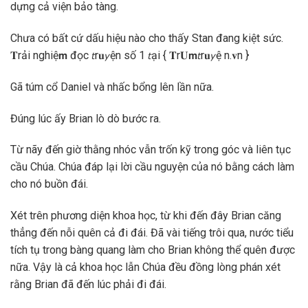
dựng cả viện bảo tàng.
Chưa có bất cứ dấu hiệu nào cho thấy Stan đang kiệt sức.
𝐓rải nghiệ𝗺 đọc 𝘵r𝐮𝘺ện số 1 𝘵ại { 𝐓r𝐔𝗺𝘵r𝐮𝘺ệ n.𝐯n }
Gã túm cổ Daniel và nhấc bổng lên lần nữa.
Đúng lúc ấy Brian lò dò bước ra.
Từ nãy đến giờ thằng nhóc vẫn trốn kỹ trong góc và liên tục
cầu Chúa. Chúa đáp lại lời cầu nguyện của nó bằng cách làm
cho nó buồn đái.
Xét trên phương diện khoa học, từ khi đến đây Brian căng
thẳng đến nỗi quên cả đi đái. Đã vài tiếng trôi qua, nước tiểu
tích tụ trong bàng quang làm cho Brian không thể quên được
nữa. Vậy là cả khoa học lẫn Chúa đều đồng lòng phán xét
rằng Brian đã đến lúc phải đi đái.