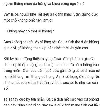
người thằng nhóc da trắng và khóa cứng người nó.
Vậy là ba người phe Tài đều đã đánh nhau. Stan đứng đực
một chỗ không biết nên làm gì.
– Chúng mày có thôi đi không?
Stan không nói câu ấy vì lòng tốt. Chỉ là tình thế điên khùng
quá đỗi, gã không theo kịp nên nhất thời khuyên can.
Bất kỳ hành động thiếu suy nghĩ nào đều phải trả giá. Gã
chưa kịp khép miệng lại thì một con dao đã cắm thẳng vào
trong mồm. Con dao cắm quá sâu, gã không có cách nào rút
ra mà không làm thủng cổ họng. À mà cổ họng đã thủng rồi,
nhưng nếu rút ra thì nhất định vết thương sẽ to như cái cửa
sổ.
Tài ra tay cực kỳ tàn nhẫn. Gã đã dồn hết sức vào cú phóng
dao này, đinh ninh rằng đây sẽ là cú đánh mang tính kết liễu