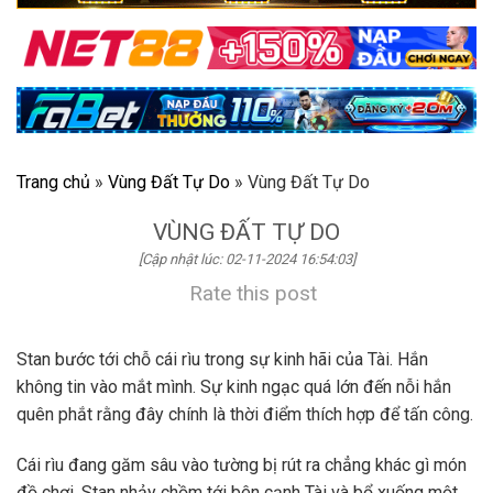
Trang chủ
»
Vùng Đất Tự Do
»
Vùng Đất Tự Do
VÙNG ĐẤT TỰ DO
[Cập nhật lúc: 02-11-2024 16:54:03]
Rate this post
Stan bước tới chỗ cái rìu trong sự kinh hãi của Tài. Hắn
không tin vào mắt mình. Sự kinh ngạc quá lớn đến nỗi hắn
quên phắt rằng đây chính là thời điểm thích hợp để tấn công.
Cái rìu đang găm sâu vào tường bị rút ra chẳng khác gì món
đồ chơi. Stan nhảy chồm tới bên cạnh Tài và bổ xuống một