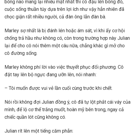
bông nào mang lại nhiều mật nhất thì cô đậu lên bông đó,
cuộc sống thuần túy dựa trên lợi ích như vậy hẳn nhiên đã
chọc giận rất nhiều người, cả đàn ông lẫn đàn bà.
Marley sợ nhất là bị đánh lén hoặc ám sát, vì khi ấy cơ hội
chống trả hầu như không có, còn trong trường hợp này Julian
lại để cho cô nói thêm một câu nữa, chẳng khác gì mở cho
cô đường sống.
Marley không phí lời vào việc thuyết phục đối phương. Cô
đặt tay lên bộ ngực đang ưỡn lên, nói nhanh:
– Tôi muốn được vui vẻ lần cuối cùng trước khi chết.
Nói rồi không đợi Julian đồng ý, cô đã tự lột phắt cái váy của
mình, để lộ cơ thể trắng muốt, hoàn mỹ bên trong, ngay cả
chiếc quần lót cũng không có.
Julian rít lên một tiếng căm phẫn: