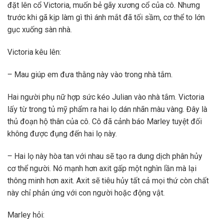
đặt lên cổ Victoria, muốn bẻ gãy xương cổ của cô. Nhưng
trước khi gã kịp làm gì thì ánh mắt đã tối sầm, cơ thể to lớn
gục xuống sàn nhà.
Victoria kêu lên:
– Mau giúp em đưa thằng này vào trong nhà tắm.
Hai người phụ nữ hợp sức kéo Julian vào nhà tắm. Victoria
lấy từ trong tủ mỹ phẩm ra hai lọ dán nhãn màu vàng. Đây là
thủ đoạn hộ thân của cô. Cô đã cảnh báo Marley tuyệt đối
không được đụng đến hai lọ này.
– Hai lọ này hòa tan với nhau sẽ tạo ra dung dịch phân hủy
cơ thể người. Nó mạnh hơn axit gấp một nghìn lần mà lại
thông minh hơn axit. Axit sẽ tiêu hủy tất cả mọi thứ còn chất
này chỉ phản ứng với con người hoặc động vật.
Marley hỏi: