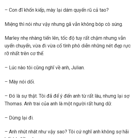
– Con đĩ khốn kiếp, mày lại dám quyến rũ cả tao?
Miệng thì nói như vậy nhưng gã vẫn không bóp cò súng.
Marley nhẹ nhàng tiến lên, tốc độ tuy rất chậm nhưng vẫn
uyển chuyển, vừa đi vừa cố tình phô diễn những nét đẹp rực
rỡ nhất trên cơ thể.
– Lúc nào tôi cũng nghĩ về anh, Julian.
– Mày nói dối.
– Đó là sự thật. Tôi đã để ý đến anh từ rất lâu, nhưng lại sợ
Thomas. Anh trai của anh là một người rất hung dữ.
– Dừng lại đi.
– Anh nhút nhát như vậy sao? Tôi cứ nghĩ anh không sợ hãi