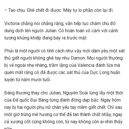
– Tao chịu. Ghê chết đi được. Mày tự lo phần còn lại đi.
Victoria chẳng nói chẳng rằng, vẫn tiếp tục chăm chú đổ
dung dịch lên người Julian. Cô hoàn toàn vô cảm với cảnh
tượng khủng khiếp đang bày ra trước mặt.
Phải là một người có tính cách như vậy mới dám yêu một sát
thủ giết người không ghê tay như Damon. Mọi người thường
bị vẻ ngoài nhẹ nhàng, trầm lặng của Valencia đánh lừa mà
quên mất rằng cô đã được các sát thủ của Dực Long huấn
luyện từ năm mười tuổi.
Đáng thương thay cho Julian, Nguyên Soái lừng lẫy một thời
của Đế quốc Đại Bàng từng đánh đông dẹp bắc. Ngày hôm
nay bị hai người phụ nữ chân yếu tay mềm giết chết. Chỉ sau
một giờ trúng mê hương cơ thể đã tan thành chất nhầy, ngay
cả xương cốt cũng không còn, từ nay không còn ai nhìn thấy
nữa.