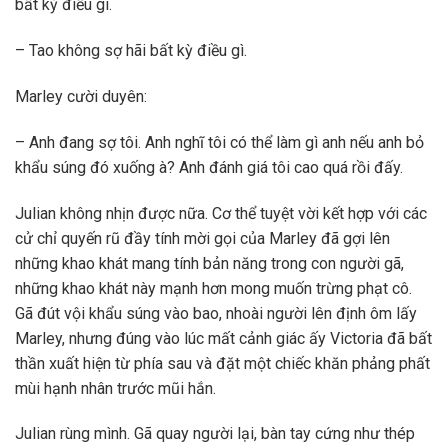
bất kỳ điều gì.
– Tao không sợ hãi bất kỳ điều gì.
Marley cười duyên:
– Anh đang sợ tôi. Anh nghĩ tôi có thể làm gì anh nếu anh bỏ
khẩu súng đó xuống à? Anh đánh giá tôi cao quá rồi đấy.
Julian không nhịn được nữa. Cơ thể tuyệt vời kết hợp với các
cử chỉ quyến rũ đầy tính mời gọi của Marley đã gợi lên
những khao khát mang tính bản năng trong con người gã,
những khao khát này mạnh hơn mong muốn trừng phạt cô.
Gã đút vội khẩu súng vào bao, nhoài người lên định ôm lấy
Marley, nhưng đúng vào lúc mất cảnh giác ấy Victoria đã bất
thần xuất hiện từ phía sau và đặt một chiếc khăn phảng phất
mùi hạnh nhân trước mũi hắn.
Julian rùng mình. Gã quay người lại, bàn tay cứng như thép