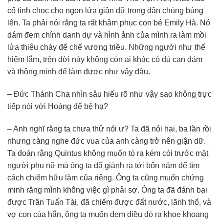
cố tình chọc cho ngọn lửa giận dữ trong dân chúng bùng
lên. Ta phải nói rằng ta rất khâm phục con bé Emily Hà. Nó
dám đem chính danh dự và hình ảnh của mình ra làm mồi
lửa thiêu cháy đế chế vương triều. Những người như thế
hiếm lắm, trên đời này không còn ai khác có đủ can đảm
và thông minh để làm được như vậy đâu.
– Đức Thánh Cha nhìn sâu hiểu rõ như vậy sao không trực
tiếp nói với Hoàng đế bệ hạ?
– Anh nghĩ rằng ta chưa thử nói ư? Ta đã nói hai, ba lần rồi
nhưng càng nghe đức vua của anh càng trở nên giận dữ.
Ta đoán rằng Quintus không muốn tỏ ra kém cỏi trước mặt
người phụ nữ mà ông ta đã giành ra tới bốn năm để tìm
cách chiếm hữu làm của riêng. Ông ta cũng muốn chứng
minh rằng mình không việc gì phải sợ. Ông ta đã đánh bại
được Trần Tuấn Tài, đã chiếm được đất nước, lãnh thổ, và
vợ con của hắn, ông ta muốn đem điều đó ra khoe khoang