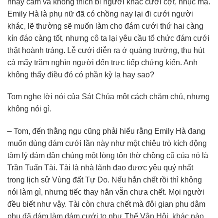
nhạy cảm và không thích bị người khác cười cợt, nhục mạ.
Emily Hà là phụ nữ đã có chồng nay lại đi cưới người
khác, lẽ thường sẽ muốn làm cho đám cưới thứ hai càng
kín đáo càng tốt, nhưng cô ta lại yêu cầu tổ chức đám cưới
thật hoành tráng. Lễ cưới diễn ra ở quảng trường, thu hút
cả mấy trăm nghìn người đến trực tiếp chứng kiến. Anh
không thấy điều đó có phần kỳ lạ hay sao?
Tom nghe lời nói của Sát Chúa một cách chăm chú, nhưng
không nói gì.
– Tom, đến thằng ngu cũng phải hiểu rằng Emily Hà đang
muốn dùng đám cưới lần này như một chiêu trò kích động
tâm lý đám dân chúng một lòng tôn thờ chồng cũ của nó là
Trần Tuấn Tài. Tài là nhà lãnh đạo được yêu quý nhất
trong lịch sử Vùng đất Tự Do. Nếu hắn chết rồi thì không
nói làm gì, nhưng tiếc thay hắn vẫn chưa chết. Mọi người
đều biết như vậy. Tài còn chưa chết mà đôi gian phu dâm
phụ đã dám làm đám cưới to như Thế Vận Hội, khác nào