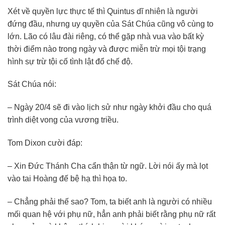
Xét về quyền lực thực tế thì Quintus dĩ nhiên là người
đứng đầu, nhưng uy quyền của Sát Chúa cũng vô cùng to
lớn. Lão có lâu đài riêng, có thể gặp nhà vua vào bất kỳ
thời điểm nào trong ngày và được miễn trừ mọi tội trạng
hình sự trừ tội cố tình lật đổ chế độ.
Sát Chúa nói:
– Ngày 20/4 sẽ đi vào lịch sử như ngày khởi đầu cho quá
trình diệt vong của vương triều.
Tom Dixon cười đáp:
– Xin Đức Thánh Cha cẩn thận từ ngữ. Lời nói ấy mà lọt
vào tai Hoàng đế bệ hạ thì họa to.
– Chẳng phải thế sao? Tom, ta biết anh là người có nhiều
mối quan hệ với phụ nữ, hẳn anh phải biết rằng phụ nữ rất