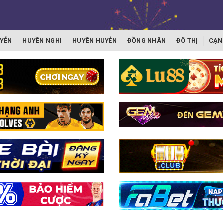
YỄN
HUYỀN NGHI
HUYỀN HUYỄN
ĐỒNG NHÂN
ĐÔ THỊ
CẠN