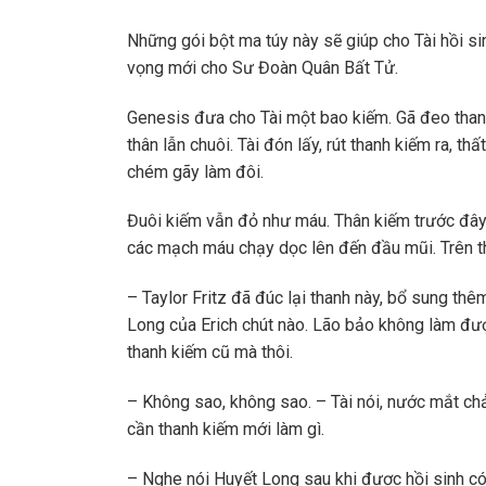
Những gói bột ma túy này sẽ giúp cho Tài hồi s
vọng mới cho Sư Đoàn Quân Bất Tử.
Genesis đưa cho Tài một bao kiếm. Gã đeo thanh
thân lẫn chuôi. Tài đón lấy, rút thanh kiếm ra, th
chém gãy làm đôi.
Đuôi kiếm vẫn đỏ như máu. Thân kiếm trước đây
các mạch máu chạy dọc lên đến đầu mũi. Trên t
– Taylor Fritz đã đúc lại thanh này, bổ sung th
Long của Erich chút nào. Lão bảo không làm được
thanh kiếm cũ mà thôi.
– Không sao, không sao. – Tài nói, nước mắt chảy
cần thanh kiếm mới làm gì.
– Nghe nói Huyết Long sau khi được hồi sinh có