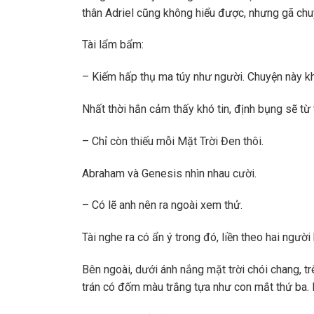
thân Adriel cũng không hiểu được, nhưng gã chuy
Tài lẩm bẩm:
– Kiếm hấp thụ ma túy như người. Chuyện này kh
Nhất thời hắn cảm thấy khó tin, định bụng sẽ từ 
– Chỉ còn thiếu mỗi Mặt Trời Đen thôi.
Abraham và Genesis nhìn nhau cười.
– Có lẽ anh nên ra ngoài xem thử.
Tài nghe ra có ẩn ý trong đó, liền theo hai người
Bên ngoài, dưới ánh nắng mặt trời chói chang, t
trán có đốm màu trắng tựa như con mắt thứ ba. 