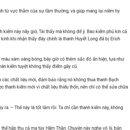
inh từ vực thẳm của sự tầm thường, và giúp mang lại niềm hy
 kiếm này nãy giờ, Tài thấy mà không để ý. Bao kiếm phủ kín cả
ất kinh khi nhận thấy đây chính là thanh Huyết Long đã bị Erich
 màu xám sáng bóng, bây giờ có thêm sắc đỏ ẩn hiện, tựa như
hân kiếm tuyệt không thấy điểm gãy cũ.
êm các chất liệu mới, đảm bảo rằng nó không thua thanh Bạch
 thanh kiếm mới vì chất liệu thiếu thốn, nên chỉ có thể sửa chữa
 ra. – Thế này là tốt lắm rồi. Ta chỉ cần thanh kiếm này, không
 thể hấp thụ cả ma túy Hãm Thần. Chuyện này nghe vô lý, bản