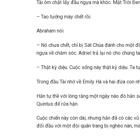
Tài ôm chặt lấy đầu ngựa mà khóc. Mặt Trời Đen 
– Tao tưởng mày chết rồi.
Abraham nói:
– Nó chưa chết, chỉ bị Sát Chúa đánh cho một đ
ngựa về chăm sóc. Adriel trả lại nó cho chúng ta
– Thật kỳ diệu. Cuộc sống này thật kỳ diệu. Ta tư
Trong đầu Tài nhớ về Emily Hà và hai đứa con n
Hắn tự thề với lòng rằng một ngày nào đó hắn sẽ
Quintus để rửa hận.
Cuộc chiến này còn dài, nhưng hắn đã có các vũ
đối đầu với một đội quân trang bị nghèo nàn, m