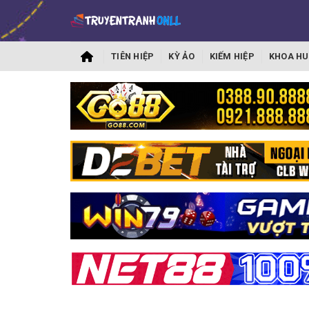
TIÊN HIỆP
KỲ ẢO
KIẾM HIỆP
KHOA HU