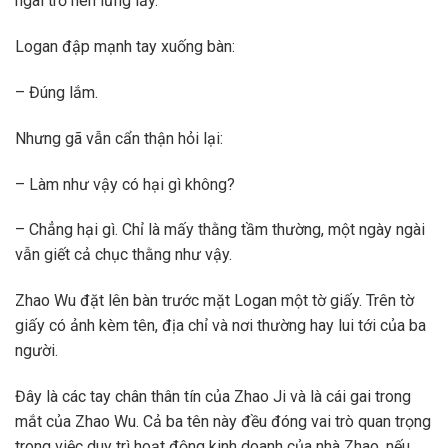
ngài trở nên lừng lẫy.
Logan đập mạnh tay xuống bàn:
– Đúng lắm.
Nhưng gã vẫn cẩn thận hỏi lại:
– Làm như vậy có hại gì không?
– Chẳng hại gì. Chỉ là mấy thằng tầm thường, một ngày ngài
vẫn giết cả chục thằng như vậy.
Zhao Wu đặt lên bàn trước mặt Logan một tờ giấy. Trên tờ
giấy có ảnh kèm tên, địa chỉ và nơi thường hay lui tới của ba
người.
Đây là các tay chân thân tín của Zhao Ji và là cái gai trong
mắt của Zhao Wu. Cả ba tên này đều đóng vai trò quan trọng
trong việc duy trì hoạt động kinh doanh của nhà Zhao, nếu