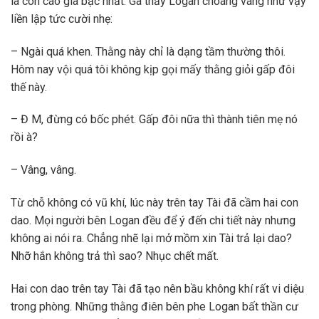
là con cáo già bậc nhất. Gã thấy Logan choáng váng như vậy
liền lập tức cười nhẹ:
– Ngài quá khen. Thằng này chỉ là dạng tầm thường thôi.
Hôm nay vội quá tôi không kịp gọi mấy thằng giỏi gấp đôi
thế này.
– Đ M, đừng có bốc phét. Gấp đôi nữa thì thành tiên mẹ nó
rồi à?
– Vâng, vâng.
Từ chỗ không có vũ khí, lúc này trên tay Tài đã cầm hai con
dao. Mọi người bên Logan đều để ý đến chi tiết này nhưng
không ai nói ra. Chẳng nhẽ lại mở mồm xin Tài trả lại dao?
Nhỡ hắn không trả thì sao? Nhục chết mất.
Hai con dao trên tay Tài đã tạo nên bầu không khí rất vi diệu
trong phòng. Những thằng điên bên phe Logan bất thần cư