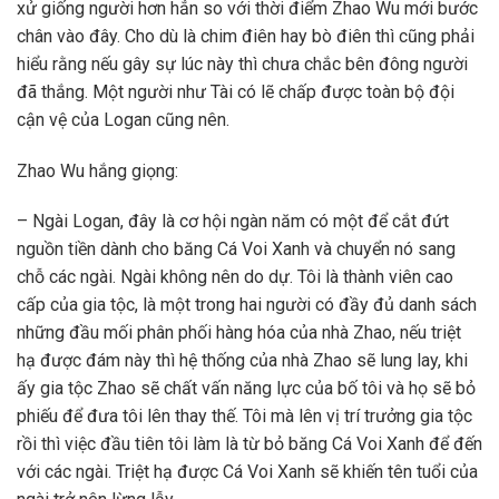
xử giống người hơn hẳn so với thời điểm Zhao Wu mới bước
chân vào đây. Cho dù là chim điên hay bò điên thì cũng phải
hiểu rằng nếu gây sự lúc này thì chưa chắc bên đông người
đã thắng. Một người như Tài có lẽ chấp được toàn bộ đội
cận vệ của Logan cũng nên.
Zhao Wu hắng giọng:
– Ngài Logan, đây là cơ hội ngàn năm có một để cắt đứt
nguồn tiền dành cho băng Cá Voi Xanh và chuyển nó sang
chỗ các ngài. Ngài không nên do dự. Tôi là thành viên cao
cấp của gia tộc, là một trong hai người có đầy đủ danh sách
những đầu mối phân phối hàng hóa của nhà Zhao, nếu triệt
hạ được đám này thì hệ thống của nhà Zhao sẽ lung lay, khi
ấy gia tộc Zhao sẽ chất vấn năng lực của bố tôi và họ sẽ bỏ
phiếu để đưa tôi lên thay thế. Tôi mà lên vị trí trưởng gia tộc
rồi thì việc đầu tiên tôi làm là từ bỏ băng Cá Voi Xanh để đến
với các ngài. Triệt hạ được Cá Voi Xanh sẽ khiến tên tuổi của