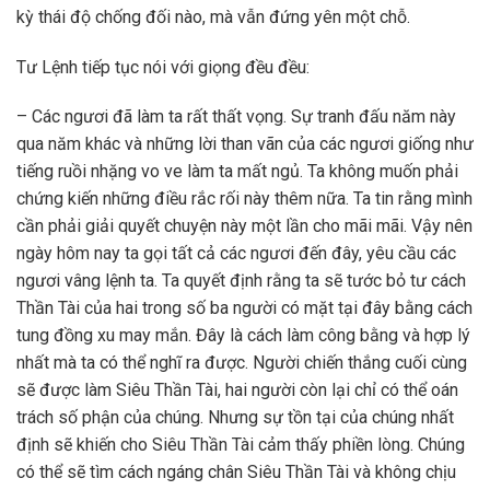
kỳ thái độ chống đối nào, mà vẫn đứng yên một chỗ.
Tư Lệnh tiếp tục nói với giọng đều đều:
– Các ngươi đã làm ta rất thất vọng. Sự tranh đấu năm này
qua năm khác và những lời than vãn của các ngươi giống như
tiếng ruồi nhặng vo ve làm ta mất ngủ. Ta không muốn phải
chứng kiến những điều rắc rối này thêm nữa. Ta tin rằng mình
cần phải giải quyết chuyện này một lần cho mãi mãi. Vậy nên
ngày hôm nay ta gọi tất cả các ngươi đến đây, yêu cầu các
ngươi vâng lệnh ta. Ta quyết định rằng ta sẽ tước bỏ tư cách
Thần Tài của hai trong số ba người có mặt tại đây bằng cách
tung đồng xu may mắn. Đây là cách làm công bằng và hợp lý
nhất mà ta có thể nghĩ ra được. Người chiến thắng cuối cùng
sẽ được làm Siêu Thần Tài, hai người còn lại chỉ có thể oán
trách số phận của chúng. Nhưng sự tồn tại của chúng nhất
định sẽ khiến cho Siêu Thần Tài cảm thấy phiền lòng. Chúng
có thể sẽ tìm cách ngáng chân Siêu Thần Tài và không chịu