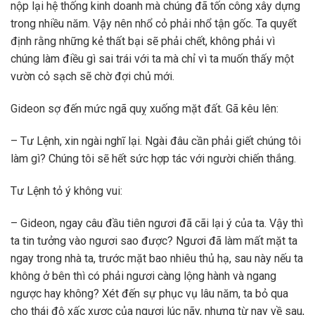
nộp lại hệ thống kinh doanh mà chúng đã tốn công xây dựng
trong nhiều năm. Vậy nên nhổ cỏ phải nhổ tận gốc. Ta quyết
định rằng những kẻ thất bại sẽ phải chết, không phải vì
chúng làm điều gì sai trái với ta mà chỉ vì ta muốn thấy một
vườn cỏ sạch sẽ chờ đợi chủ mới.
Gideon sợ đến mức ngã quỵ xuống mặt đất. Gã kêu lên:
– Tư Lệnh, xin ngài nghĩ lại. Ngài đâu cần phải giết chúng tôi
làm gì? Chúng tôi sẽ hết sức hợp tác với người chiến thắng.
Tư Lệnh tỏ ý không vui:
– Gideon, ngay câu đầu tiên ngươi đã cãi lại ý của ta. Vậy thì
ta tin tưởng vào ngươi sao được? Ngươi đã làm mất mặt ta
ngay trong nhà ta, trước mặt bao nhiêu thủ hạ, sau này nếu ta
không ở bên thì có phải ngươi càng lộng hành và ngang
ngược hay không? Xét đến sự phục vụ lâu năm, ta bỏ qua
cho thái độ xấc xược của ngươi lúc nãy, nhưng từ nay về sau,