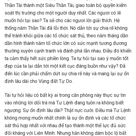
Thần Tài thành một Siêu Thần Tài, giao toàn bộ quyền kiểm
soát thị trường cho một người duy nhất. Các ngươi có lẽ
muốn hỏi tại sao? Ta sẽ cho các ngươi lời giải thích. Hệ
thống năm Thần Tài đã lỗi thời. Nó dẫn tới sự chia rẽ không
thể tránh khỏi giữa các tổ chức sát thủ, theo năm tháng dần
dần hình thành năm tổ chức lớn có sức mạnh tương đương
thường xuyên cạnh tranh và đánh phá lẫn nhau. Điều đó khiến
ta cảm thấy hết sức phiền lòng. Ta tự hỏi tại sao ý muốn tốt
đẹp của ta lại dẫn tới một kết cục đáng buồn như vậy? Đã
đến lúc cần phải chấm dứt sự chia rẽ này và mang lại sự ổn
định lâu dài cho Vùng đất Tự Do.
Tài tự hỏi liệu có bất kỳ ai trong căn phòng này thực sự tin
vào những lời dối trá mà Tư Lệnh đang tuôn ra không biết
ngượng. Sự ổn định lâu dài? Thật nực cười. Điều mà Tư Lệnh
không mong muốn nhất chính là sự ổn định và các tổ chức
sát thủ hợp nhất với nhau để tạo thành một thế lực đủ sức
đối kháng với Liên Minh. Nhưng hắn không dám bộc lộ bất