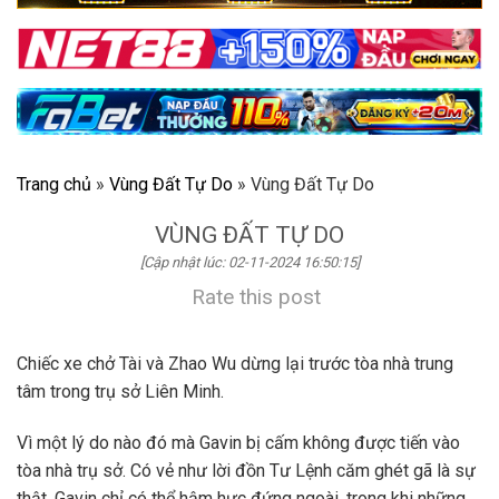
Trang chủ
»
Vùng Đất Tự Do
»
Vùng Đất Tự Do
VÙNG ĐẤT TỰ DO
[Cập nhật lúc: 02-11-2024 16:50:15]
Rate this post
Chiếc xe chở Tài và Zhao Wu dừng lại trước tòa nhà trung
tâm trong trụ sở Liên Minh.
Vì một lý do nào đó mà Gavin bị cấm không được tiến vào
tòa nhà trụ sở. Có vẻ như lời đồn Tư Lệnh căm ghét gã là sự
thật. Gavin chỉ có thể hậm hực đứng ngoài, trong khi những