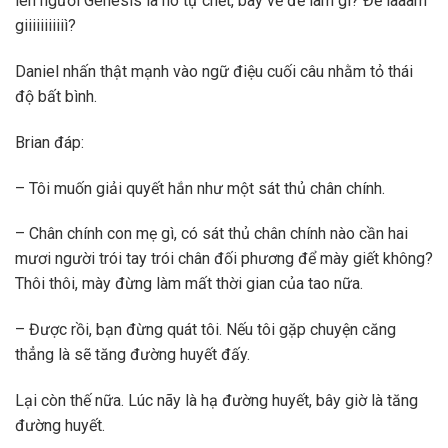
lên người Genesis là nó tự chết, bày vẽ để làm gì? Để laaàm
giiiiiiiiiiì?
Daniel nhấn thật mạnh vào ngữ điệu cuối câu nhằm tỏ thái
độ bất bình.
Brian đáp:
– Tôi muốn giải quyết hắn như một sát thủ chân chính.
– Chân chính con mẹ gì, có sát thủ chân chính nào cần hai
mươi người trói tay trói chân đối phương để mày giết không?
Thôi thôi, mày đừng làm mất thời gian của tao nữa.
– Được rồi, bạn đừng quát tôi. Nếu tôi gặp chuyện căng
thẳng là sẽ tăng đường huyết đấy.
Lại còn thế nữa. Lúc nãy là hạ đường huyết, bây giờ là tăng
đường huyết.