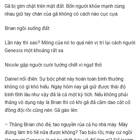
Gã bị gìm chặt trên mặt đất. Bốn người khỏe mạnh cùng
nhau giữ tay chân của gã không có cách nào cục cựa.
Brian ngồi xuống đất.
Lần này thì sao? Mông của nó to quá nên vị trí lại cách người
Genesis một khoảng rất xa.
Nicole gập người cười tưởng chết vì ngạt thở.
Daniel nổi điên. Sự bộc phát này hoàn toàn bình thường
không có gì khó hiểu. Ngày hôm nay gã giữ được thái độ
bình tĩnh lâu như vậy đã là cả một kỳ tích. Nếu không phải
thằng vô dụng này là Brian thì có khi gã đã cầm dao cắt cổ
đồng đội rồi cũng nên. Gã gào lên:
– Thằng Brian chó đẻ, tao nguyền rủa cả họ nhà mày. Mày
đừng làm trò hề nữa được không? Tao bảo rồi, mày cứ ngồi