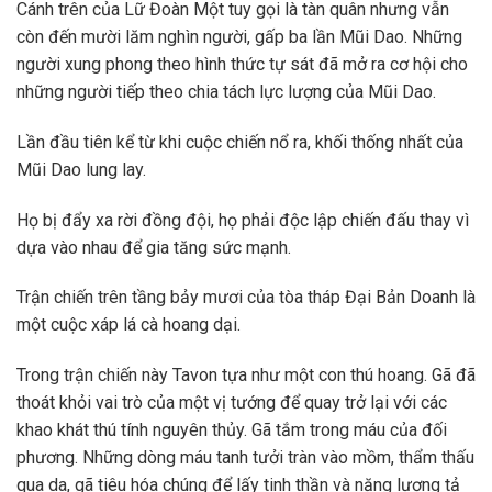
Cánh trên của Lữ Đoàn Một tuy gọi là tàn quân nhưng vẫn
còn đến mười lăm nghìn người, gấp ba lần Mũi Dao. Những
người xung phong theo hình thức tự sát đã mở ra cơ hội cho
những người tiếp theo chia tách lực lượng của Mũi Dao.
Lần đầu tiên kể từ khi cuộc chiến nổ ra, khối thống nhất của
Mũi Dao lung lay.
Họ bị đẩy xa rời đồng đội, họ phải độc lập chiến đấu thay vì
dựa vào nhau để gia tăng sức mạnh.
Trận chiến trên tầng bảy mươi của tòa tháp Đại Bản Doanh là
một cuộc xáp lá cà hoang dại.
Trong trận chiến này Tavon tựa như một con thú hoang. Gã đã
thoát khỏi vai trò của một vị tướng để quay trở lại với các
khao khát thú tính nguyên thủy. Gã tắm trong máu của đối
phương. Những dòng máu tanh tưởi tràn vào mồm, thẩm thấu
qua da, gã tiêu hóa chúng để lấy tinh thần và năng lượng tả