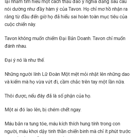
lại nhằm tìm hiểu một cách thấu đáo ý nghĩa đằng sau câu
nói dường như đầy hàm ý của Tavon. Họ chỉ mơ hồ nhận ra
rằng từ đầu đến giờ họ đã hiểu sai hoàn toàn mục tiêu của
cuộc chiến này.
Tavon không muốn chiếm Đại Bản Doanh. Tavon chỉ muốn
đánh nhau.
Đại ý nó là như thế.
Những người lính Lữ Đoàn Một mệt mỏi nhặt lên những dao
và kiếm mà họ vừa vứt đi, cầm chắc trên tay một lần nữa.
Thôi được, nếu đây đã là số phận của họ.
Một ai đó lao lên, bị chém chết ngay.
Máu bắn ra tung tóe, máu kích thích hung tính trong con
người, máu khơi dậy tinh thần chiến binh mà chỉ ít phút trước