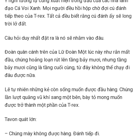
Ý nghĩ tương tự cũng xuất hiện trong đầu của các nhà lãnh
đạo Cá Voi Xanh. Mọi người đều hồi hộp chờ đợi cú đánh
tiếp theo của T-rex. Tất cả đều biết rằng cú đánh ấy sẽ long
trời lở đất.
Câu hỏi duy nhất đặt ra là nó sẽ nhằm vào đâu.
Đoàn quân cánh trên của Lữ Đoàn Một lúc này như rắn mất
đầu, chúng hoảng loạn rút lên tầng bảy mươi, nhưng tầng
bảy mươi cũng là tầng cuối cùng, từ đây không thể chạy đi
đâu được nữa.
Lẽ tự nhiên những kẻ còn sống muốn được đầu hàng. Chúng
lần lượt quăng vũ khí sang một bên, bày tỏ mong muốn
được trở thành một phần của T-rex.
Tavon quát lớn:
– Chúng mày không được hàng. Đánh tiếp đi.