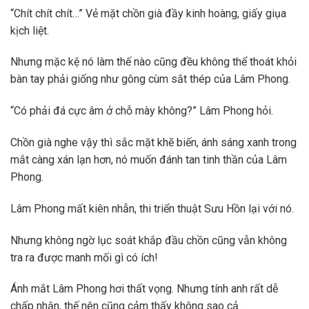
“Chít chít chít…” Vẻ mặt chồn già đầy kinh hoàng, giấy giụa
kịch liệt.
Nhưng mặc kệ nó làm thế nào cũng đều không thể thoát khỏi
bàn tay phải giống như gông cùm sắt thép của Lâm Phong.
“Có phải đá cực âm ở chỗ mày không?” Lâm Phong hỏi.
Chồn già nghe vậy thì sắc mặt khẽ biến, ánh sáng xanh trong
mắt càng xán lạn hơn, nó muốn đánh tan tinh thần của Lâm
Phong.
Lâm Phong mất kiên nhẫn, thi triển thuật Sưu Hồn lại với nó.
Nhưng không ngờ lục soát khắp đầu chồn cũng vẫn không
tra ra được manh mối gì có ích!
Ánh mắt Lâm Phong hơi thất vọng. Nhưng tính anh rất dễ
chấp nhận, thế nên cũng cảm thấy không sao cả.