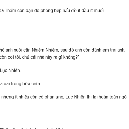
bà Thẩm còn dặn dò phòng bếp nấu đồ ít dầu ít muối.
à chó anh nuôi cắn Nhiễm Nhiễm, sau đó anh còn đánh em trai anh,
n coi tôi, chủ cái nhà này ra gì không?”
Lục Nhiên.
 ra oai trong bữa cơm.
nhưng ít nhiều còn có phản ứng, Lục Nhiên thì lại hoàn toàn ngó