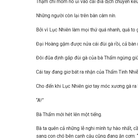
Thậm chí mõm nó ủi vào cái đĩa dịch chuyển kêu
Những người còn lại trên bàn câm nín.
Bởi vì Lục Nhiên làm mọi thứ quá nhanh, quá to 
Đại Hoàng gặm được nửa cái đùi gà rồi, cả bàn 
Đôi đũa định gắp đùi gà của bà Thẩm ngừng giữ
Cái tay đang giơ bát ra nhận của Thẩm Tinh Nh
Cho đến khi Lục Nhiên giơ tay móc xương gà ra
“A!”
Bà Thẩm mới hét lên một tiếng.
Bà ta quên cả những lễ nghi mình tự hào nhất, c
sang con chó bên cạnh cậu cũng đang ăn cơm: 