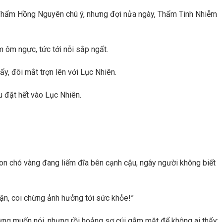
 Thẩm Hồng Nguyên chú ý, nhưng đợi nửa ngày, Thẩm Tinh Nhiễm
 ôm ngực, tức tới nỗi sắp ngất.
, đôi mắt trợn lên với Lục Nhiên.
u đặt hết vào Lục Nhiên.
on chó vàng đang liếm đĩa bên cạnh cậu, ngây người không biết
ận, coi chừng ảnh hưởng tới sức khỏe!”
ừng muốn nói, nhưng rồi hoảng sợ cúi gằm mặt để không ai thấy: