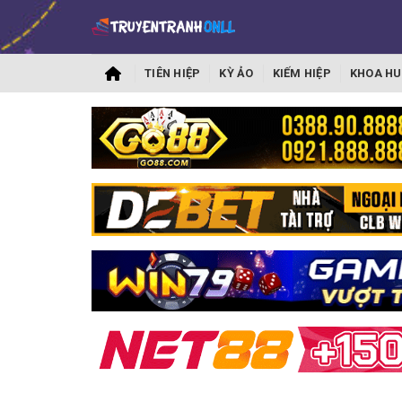
TIÊN HIỆP
KỲ ẢO
KIẾM HIỆP
KHOA HU