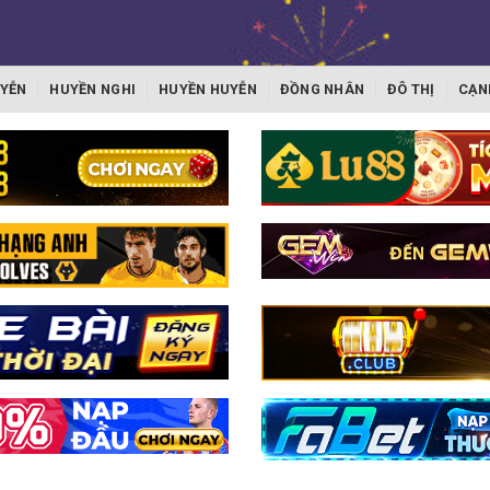
YỄN
HUYỀN NGHI
HUYỀN HUYỄN
ĐỒNG NHÂN
ĐÔ THỊ
CẠN