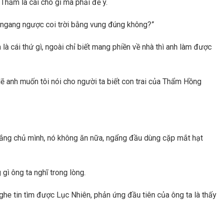
hẩm là cái chó gì mà phải để ý.
ể ngang ngược coi trời bằng vung đúng không?”
h là cái thứ gì, ngoài chỉ biết mang phiền về nhà thì anh làm được
 lẽ anh muốn tôi nói cho người ta biết con trai của Thẩm Hồng
ắng chủ mình, nó không ăn nữa, ngẩng đầu dùng cặp mắt hạt
ì ông ta nghĩ trong lòng.
 nghe tin tìm được Lục Nhiên, phản ứng đầu tiên của ông ta là thấy