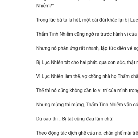
Nhiễm?”
Trong lúc bà ta la hét, một cái đùi khác lại bị 
Thẩm Tinh Nhiễm cũng ngớ ra trước hành vi của
Nhưng nó phản ứng rất nhanh, lập tức diễn vẻ sợ c
Bị Lục Nhiên tát cho hai phát, qua cơn sốc, thật
Vì Lục Nhiên làm thế, vợ chồng nhà họ Thẩm ch
Thế thì nó cũng không cần lo vị trí của mình tron
Nhưng mừng thì mừng, Thẩm Tinh Nhiễm vẫn có c
Dù sao thì… Bị tát cũng đau lắm chứ.
Theo động tác dịch ghế của nó, chân ghế mài trê