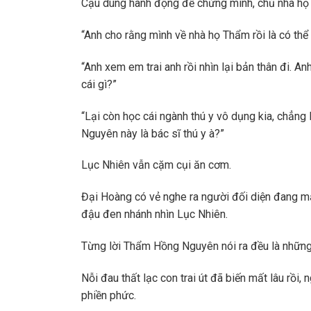
Cậu dùng hành động để chứng minh, chủ nhà họ T
“Anh cho rằng mình về nhà họ Thẩm rồi là có th
“Anh xem em trai anh rồi nhìn lại bản thân đi. An
cái gì?”
“Lại còn học cái ngành thú y vô dụng kia, chẳng
Nguyên này là bác sĩ thú y à?”
Lục Nhiên vẫn cặm cụi ăn cơm.
Đại Hoàng có vẻ nghe ra người đối diện đang m
đậu đen nhánh nhìn Lục Nhiên.
Từng lời Thẩm Hồng Nguyên nói ra đều là những g
Nỗi đau thất lạc con trai út đã biến mất lâu rồi,
phiền phức.