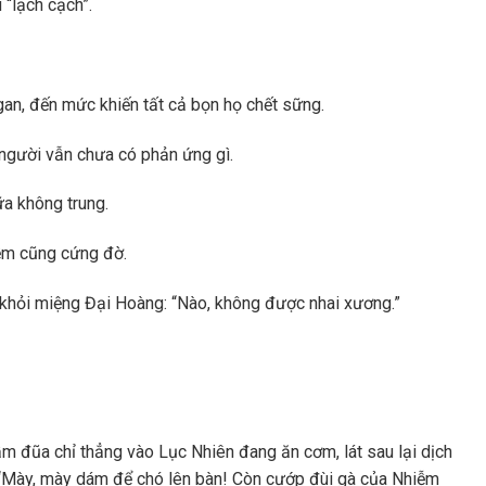
 “lạch cạch”.
gan, đến mức khiến tất cả bọn họ chết sững.
người vẫn chưa có phản ứng gì.
a không trung.
iễm cũng cứng đờ.
 khỏi miệng Đại Hoàng: “Nào, không được nhai xương.”
ầm đũa chỉ thẳng vào Lục Nhiên đang ăn cơm, lát sau lại dịch
“Mày, mày dám để chó lên bàn! Còn cướp đùi gà của Nhiễm