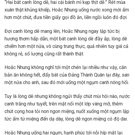
“Hai bát canh lòng dê, hai cái bánh mì kẹp thịt dê.” Rét mùa
xuân thật khủng khiếp, Hoắc Nhung uống nước xong mới ấm
hơn một chút, đưa tiền giấy gọi đồ ăn, liền ngồi luôn đó đợi.
Đợi canh lòng dê mang lên, Hoắc Nhung ngay lập tức bị
hương thơm hấp dẫn, một bát canh lòng dê đầy ắp, lòng dê
chiếm hơn một nửa, vô cùng trung thực, quả nhiên tuy giá cả
không rẻ, số lượng cũng rất thành thật.
Hoắc Nhung không nghĩ tới một chén lại nhiều như vậy, căn
bản ăn không hết, đẩy bát của Đảng Thành Quân lại đây, san
một nửa cho anh, sau đó mới uống một ngụm canh nóng hổi.
Tuy là lòng dê nhưng không ngửi thấy chút mùi hôi nào, nước
canh trắng như tuyết, trên mặt nổi một lớp váng mỡ, thêm
chút cọng hoa tỏi non ngon miệng, nuốt xuống một ngụm lập
tức ấm từ miệng đến dạ dày, lòng dê ngon miệng có độ dai.
Hoắc Nhung uống hai ngụm, hạnh phúc tới nỗi híp mắt lại.