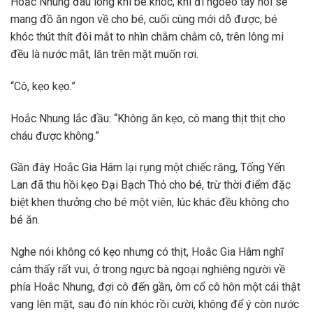
Hoắc Nhung đau lòng khi bé khóc, khi đi ngoéo tay nói sẽ
mang đồ ăn ngon về cho bé, cuối cùng mới dỗ được, bé
khóc thút thít đôi mắt to nhìn chằm chằm cô, trên lông mi
đều là nước mắt, lăn trên mặt muốn rơi.
“Cô, kẹo kẹo.”
Hoắc Nhung lắc đầu: “Không ăn kẹo, cô mang thịt thịt cho
cháu được không.”
Gần đây Hoắc Gia Hâm lại rụng một chiếc răng, Tống Yến
Lan đã thu hồi kẹo Đại Bạch Thỏ cho bé, trừ thời điểm đặc
biệt khen thưởng cho bé một viên, lúc khác đều không cho
bé ăn.
Nghe nói không có kẹo nhưng có thịt, Hoắc Gia Hâm nghĩ
cảm thấy rất vui, ở trong ngực bà ngoại nghiêng người về
phía Hoắc Nhung, đợi cô đến gần, ôm cổ cô hôn một cái thật
vang lên mặt, sau đó nín khóc rồi cười, không để ý còn nước