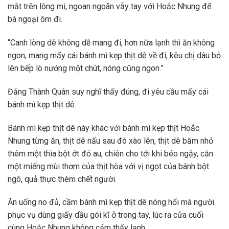
mắt trên lông mi, ngoan ngoãn vẫy tay với Hoắc Nhung để
bà ngoại ôm đi.
“Canh lòng dê không dễ mang đi, hơn nữa lạnh thì ăn không
ngon, mang mấy cái bánh mì kẹp thịt dê về đi, kêu chị dâu bỏ
lên bếp lò nướng một chút, nóng cũng ngon.”
Đảng Thành Quân suy nghĩ thấy đúng, đi yêu cầu mấy cái
bánh mì kẹp thịt dê.
Bánh mì kẹp thịt dê này khác với bánh mì kẹp thịt Hoắc
Nhung từng ăn, thịt dê nấu sau đó xào lên, thịt dê băm nhỏ
thêm một thìa bột ớt đỏ au, chiên cho tới khi béo ngậy, cắn
một miếng mùi thơm của thịt hòa với vị ngọt của bánh bột
ngô, quả thực thèm chết người.
Ăn uống no đủ, cầm bánh mì kẹp thịt dê nóng hổi mà người
phục vụ dùng giấy dầu gói kĩ ở trong tay, lúc ra cửa cuối
cùng Hoắc Nhung không cảm thấy lạnh.