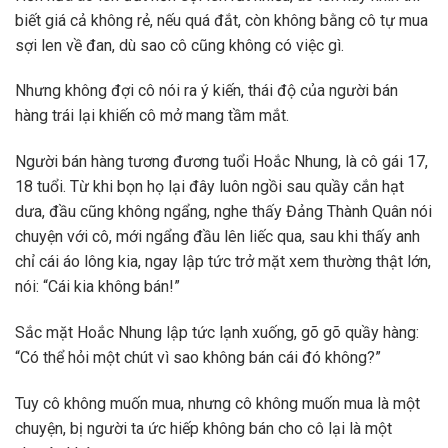
biết giá cả không rẻ, nếu quá đắt, còn không bằng cô tự mua
sợi len về đan, dù sao cô cũng không có việc gì.
Nhưng không đợi cô nói ra ý kiến, thái độ của người bán
hàng trái lại khiến cô mở mang tầm mắt.
Người bán hàng tương đương tuổi Hoắc Nhung, là cô gái 17,
18 tuổi. Từ khi bọn họ lại đây luôn ngồi sau quầy cắn hạt
dưa, đầu cũng không ngẩng, nghe thấy Đảng Thành Quân nói
chuyện với cô, mới ngẩng đầu lên liếc qua, sau khi thấy anh
chỉ cái áo lông kia, ngay lập tức trở mặt xem thường thật lớn,
nói: “Cái kia không bán!”
Sắc mặt Hoắc Nhung lập tức lạnh xuống, gõ gõ quầy hàng:
“Có thể hỏi một chút vì sao không bán cái đó không?”
Tuy cô không muốn mua, nhưng cô không muốn mua là một
chuyện, bị người ta ức hiếp không bán cho cô lại là một