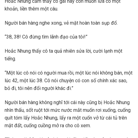
Hoắc Nhung cảm thấy cô gái này còn muốn lừa cô một
khoản, liền thêm một câu.
Người bán hàng nghe xong, vẻ mặt hoàn toàn sụp đổ.
“38, 38! Cô đừng tìm lãnh đạo của tôi!”
Hoắc Nhung thấy cô ta quả nhiên sửa lời, cười lạnh một
tiếng.
“Một lúc cô nói có người mua rồi, một lúc nói không bán, một
lúc 42, một lúc 38. Cô nói chuyện có con số chính xác sao,
bỏ đi, tôi nên đổi người khác đi.”
Người bán hàng không nghĩ tới cái này cũng bị Hoắc Nhung
nhìn thấu, sốt ruột tới mức nước mắt muốn rơi xuống, cuống
quít tóm lấy Hoắc Nhung, lấy ra một cuốn vở từ cái tủ trên
mặt đất, cuống cuồng mở ra cho cô xem.