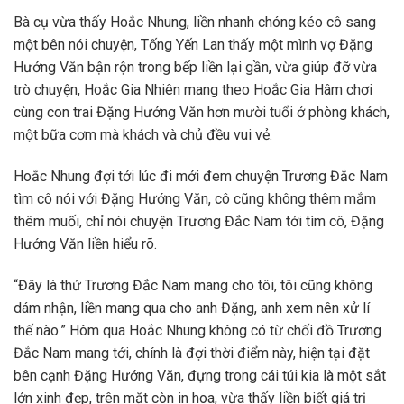
Bà cụ vừa thấy Hoắc Nhung, liền nhanh chóng kéo cô sang
một bên nói chuyện, Tống Yến Lan thấy một mình vợ Đặng
Hướng Văn bận rộn trong bếp liền lại gần, vừa giúp đỡ vừa
trò chuyện, Hoắc Gia Nhiên mang theo Hoắc Gia Hâm chơi
cùng con trai Đặng Hướng Văn hơn mười tuổi ở phòng khách,
một bữa cơm mà khách và chủ đều vui vẻ.
Hoắc Nhung đợi tới lúc đi mới đem chuyện Trương Đắc Nam
tìm cô nói với Đặng Hướng Văn, cô cũng không thêm mắm
thêm muối, chỉ nói chuyện Trương Đắc Nam tới tìm cô, Đặng
Hướng Văn liền hiểu rõ.
“Đây là thứ Trương Đắc Nam mang cho tôi, tôi cũng không
dám nhận, liền mang qua cho anh Đặng, anh xem nên xử lí
thế nào.” Hôm qua Hoắc Nhung không có từ chối đồ Trương
Đắc Nam mang tới, chính là đợi thời điểm này, hiện tại đặt
bên cạnh Đặng Hướng Văn, đựng trong cái túi kia là một sắt
lớn xinh đẹp, trên mặt còn in hoa, vừa thấy liền biết giá trị