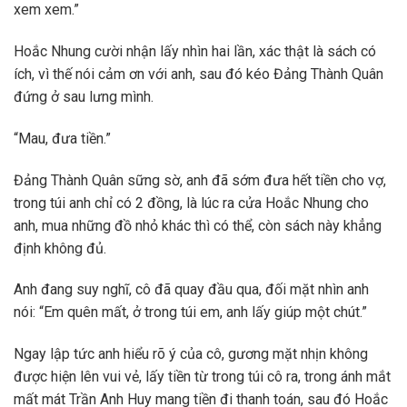
xem xem.”
Hoắc Nhung cười nhận lấy nhìn hai lần, xác thật là sách có
ích, vì thế nói cảm ơn với anh, sau đó kéo Đảng Thành Quân
đứng ở sau lưng mình.
“Mau, đưa tiền.”
Đảng Thành Quân sững sờ, anh đã sớm đưa hết tiền cho vợ,
trong túi anh chỉ có 2 đồng, là lúc ra cửa Hoắc Nhung cho
anh, mua những đồ nhỏ khác thì có thể, còn sách này khẳng
định không đủ.
Anh đang suy nghĩ, cô đã quay đầu qua, đối mặt nhìn anh
nói: “Em quên mất, ở trong túi em, anh lấy giúp một chút.”
Ngay lập tức anh hiểu rõ ý của cô, gương mặt nhịn không
được hiện lên vui vẻ, lấy tiền từ trong túi cô ra, trong ánh mắt
mất mát Trần Anh Huy mang tiền đi thanh toán, sau đó Hoắc