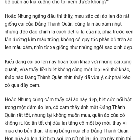
bộ quần áo kia xuống cho tôi xem được không?”
Hoắc Nhung ngẩng đầu thì thấy, màu sắc cái áo len đó rất
giống cái của Đảng Thành Quân, cũng là màu xám nhạt,
nhưng độc đáo chính là cách dệt kì lạ của nó, phía trước xen
lẫn đường kim màu trắng, không có quy tắc phân bố trên áo
len màu xám, nhìn từ xa giống như những ngôi sao xinh đẹp.
Kiểu dáng cái áo len này hoàn toàn khác với những cái xung
quanh, vừa thấy liền biết không cùng một loại với thứ khác,
thảo nào Đảng Thành Quân nhìn thấy đã vừa ý, cứ phải kéo
cô qua đây xem.
Hoắc Nhung cũng cảm thấy cái áo này đẹp, hết sức nổi bật
trong một đám áo len, cô cảm thấy ánh mắt Đảng Thành
Quân rất tốt, nhưng lại không muốn mua, quần áo của cô
không ít, lúc ăn tết chị dâu lại tặng cô một bộ mới, thay vì
mua cho bản thân, không bằng mua cho Đảng Thành Quân.
Hơn nữa áo len đắt hơn sợi len rất nhiều, áo len này nhìn thì