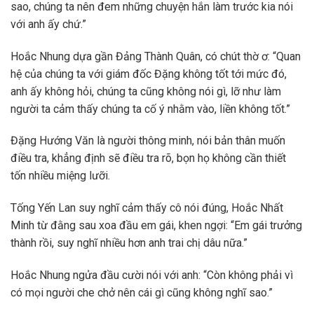
sao, chúng ta nên đem những chuyện hắn làm trước kia nói
với anh ấy chứ.”
Hoắc Nhung dựa gần Đảng Thành Quân, có chút thờ ơ: “Quan
hệ của chúng ta với giám đốc Đặng không tốt tới mức đó,
anh ấy không hỏi, chúng ta cũng không nói gì, lỡ như làm
người ta cảm thấy chúng ta cố ý nhằm vào, liền không tốt.”
Đặng Hướng Văn là người thông minh, nói bản thân muốn
điều tra, khẳng định sẽ điều tra rõ, bọn họ không cần thiết
tốn nhiều miệng lưỡi.
Tống Yến Lan suy nghĩ cảm thấy cô nói đúng, Hoắc Nhất
Minh từ đằng sau xoa đầu em gái, khen ngợi: “Em gái trưởng
thành rồi, suy nghĩ nhiều hơn anh trai chị dâu nữa.”
Hoắc Nhung ngửa đầu cười nói với anh: “Còn không phải vì
có mọi người che chở nên cái gì cũng không nghĩ sao.”