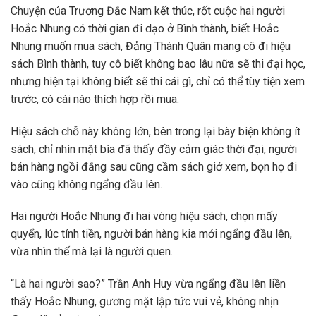
Chuyện của Trương Đắc Nam kết thúc, rốt cuộc hai người
Hoắc Nhung có thời gian đi dạo ở Bình thành, biết Hoắc
Nhung muốn mua sách, Đảng Thành Quân mang cô đi hiệu
sách Bình thành, tuy cô biết không bao lâu nữa sẽ thi đại học,
nhưng hiện tại không biết sẽ thi cái gì, chỉ có thể tùy tiện xem
trước, có cái nào thích hợp rồi mua.
Hiệu sách chỗ này không lớn, bên trong lại bày biện không ít
sách, chỉ nhìn mặt bìa đã thấy đầy cảm giác thời đại, người
bán hàng ngồi đằng sau cũng cầm sách giở xem, bọn họ đi
vào cũng không ngẩng đầu lên.
Hai người Hoắc Nhung đi hai vòng hiệu sách, chọn mấy
quyển, lúc tính tiền, người bán hàng kia mới ngẩng đầu lên,
vừa nhìn thế mà lại là người quen.
“Là hai người sao?” Trần Anh Huy vừa ngẩng đầu lên liền
thấy Hoắc Nhung, gương mặt lập tức vui vẻ, không nhịn