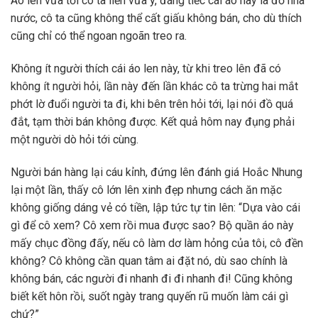
Áo len vừa tới cô ta liền vừa ý, đáng tiếc cái áo này là đồ nhà
nước, cô ta cũng không thể cất giấu không bán, cho dù thích
cũng chỉ có thể ngoan ngoãn treo ra.
Không ít người thích cái áo len này, từ khi treo lên đã có
không ít người hỏi, lần này đến lần khác cô ta trừng hai mắt
phớt lờ đuổi người ta đi, khi bên trên hỏi tới, lại nói đồ quá
đắt, tạm thời bán không được. Kết quả hôm nay đụng phải
một người dò hỏi tới cùng.
Người bán hàng lại cáu kỉnh, đứng lên đánh giá Hoắc Nhung
lại một lần, thấy cô lớn lên xinh đẹp nhưng cách ăn mặc
không giống dáng vẻ có tiền, lập tức tự tin lên: “Dựa vào cái
gì để cô xem? Cô xem rồi mua được sao? Bộ quần áo này
mấy chục đồng đấy, nếu cô làm dơ làm hỏng của tôi, cô đền
không? Cô không cần quan tâm ai đặt nó, dù sao chính là
không bán, các người đi nhanh đi đi nhanh đi! Cũng không
biết kết hôn rồi, suốt ngày trang quyến rũ muốn làm cái gì
chứ?”