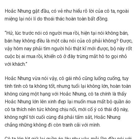
Hoắc Nhung gật đầu, có vẻ như hiểu rõ lời của cô ta, ngoài
miệng lại nói lí do thoái thác hoàn toàn bất đồng.
“Hử, lúc trước nói có người mua rồi, hiện tại nói không bán,
bán hay không đều là một câu nói của cô phải không? Được,
vậy hôm nay phải tìm người hỏi thật kĩ mới được, bộ này rốt
cuộc bị ai mua rồi, khiến cô ở đây trừng mắt hô to gọi nhỏ
với khách.”
Hoắc Nhung vừa nói vậy, cô gái nhỏ cũng luống cuống, tuy
tính tình cô ta không tốt, nhưng tuổi lại không lớn, hoàn toàn
không cùng một hạng với Hoắc Nhung, cô ta chính là thấy
Hoắc Nhung lớn lên xinh đẹp lại muốn mua mất bộ quần áo
cô ta thích nên tức không chịu nổi, mới cố ý có thái độ này,
không nghĩ tới cuối cùng đá phải tấm sắt, Hoắc Nhung
chẳng những không đi còn tranh cãi với mình.
Cô ta lén lút giữ lại quần áo lâu như vậy, mỗi lần đều nói với