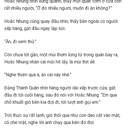
Hoắc Nhung nhìn xung quanh, thấy một quán cơm ở cửa còn
rất nhiều người, “Ở đó nhiều người, muốn đi ăn không?”
Hoắc Nhung cũng quay đầu nhìn, thấy bên ngoài có người
xếp hàng, gật đầu ngay lập tức.
“Ăn, đi xem thử.”
Còn chưa tới gần, một mùi thơm lừng từ trong quán bay ra,
Hoắc Nhung nhăn cái mũi hít lấy, là mùi thịt dê.
“Nghe thơm quá à, ăn cái này nhé.”
Đảng Thành Quân nhìn hàng người dài xếp trước cửa, gật
đầu đi tới cuối hàng, sau đó nói với Hoắc Nhung: “Em qua
chỗ khuất gió bên kia đợi đi, tới lượt anh gọi em.”
Trời thực sự rất lạnh, gió thổi qua như con dao cắt vào mặt,
cô che mặt, nghe lời anh chạy qua bên đó đợi.