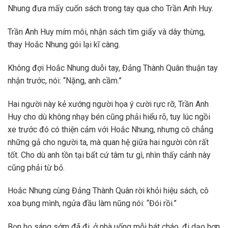
Nhung đưa mấy cuốn sách trong tay qua cho Trần Anh Huy.
Trần Anh Huy mím môi, nhận sách tìm giấy và dây thừng,
thay Hoắc Nhung gói lại kĩ càng.
Không đợi Hoắc Nhung duỗi tay, Đảng Thành Quân thuận tay
nhận trước, nói: “Nặng, anh cầm.”
Hai người này kẻ xướng người họa ý cười rực rỡ, Trần Anh
Huy cho dù không nhạy bén cũng phải hiểu rõ, tuy lúc ngồi
xe trước đó có thiện cảm với Hoắc Nhung, nhưng cô chẳng
những gả cho người ta, mà quan hệ giữa hai người còn rất
tốt. Cho dù anh tồn tại bất cứ tâm tư gì, nhìn thấy cảnh này
cũng phải từ bỏ.
Hoắc Nhung cùng Đảng Thành Quân rời khỏi hiệu sách, cô
xoa bụng mình, ngửa đầu làm nũng nói: “Đói rồi.”
Bọn họ sáng sớm đã đi, ở nhà uống mỗi bát cháo, đi dạo hơn