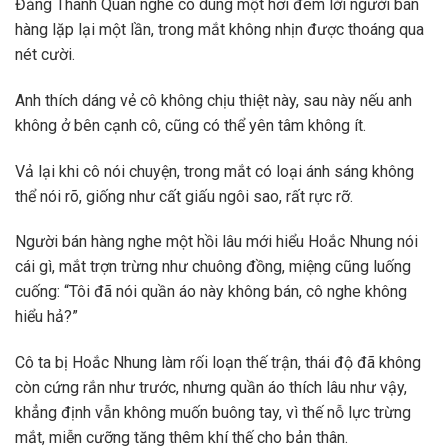
Đảng Thành Quân nghe cô dùng một hơi đem lời người bán
hàng lặp lại một lần, trong mắt không nhịn được thoáng qua
nét cười.
Anh thích dáng vẻ cô không chịu thiệt này, sau này nếu anh
không ở bên cạnh cô, cũng có thể yên tâm không ít.
Vả lại khi cô nói chuyện, trong mắt có loại ánh sáng không
thể nói rõ, giống như cất giấu ngôi sao, rất rực rỡ.
Người bán hàng nghe một hồi lâu mới hiểu Hoắc Nhung nói
cái gì, mắt trợn trừng như chuông đồng, miệng cũng luống
cuống: “Tôi đã nói quần áo này không bán, cô nghe không
hiểu hả?”
Cô ta bị Hoắc Nhung làm rối loạn thế trận, thái độ đã không
còn cứng rắn như trước, nhưng quần áo thích lâu như vậy,
khẳng định vẫn không muốn buông tay, vì thế nỗ lực trừng
mắt, miễn cưỡng tăng thêm khí thế cho bản thân.