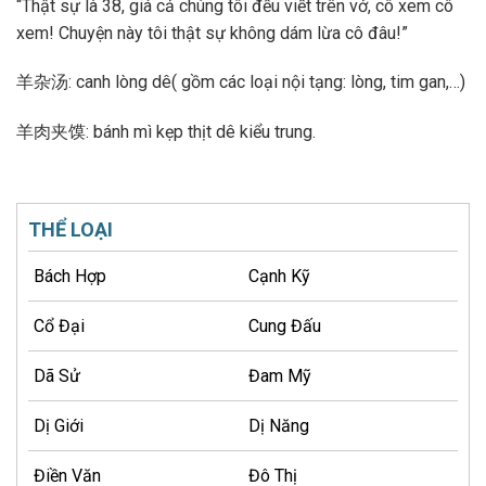
“Thật sự là 38, giá cả chúng tôi đều viết trên vở, cô xem cô
xem! Chuyện này tôi thật sự không dám lừa cô đâu!”
羊杂汤: canh lòng dê( gồm các loại nội tạng: lòng, tim gan,…)
羊肉夹馍: bánh mì kẹp thịt dê kiểu trung.
THỂ LOẠI
Bách Hợp
Cạnh Kỹ
Cổ Đại
Cung Đấu
Dã Sử
Đam Mỹ
Dị Giới
Dị Năng
Điền Văn
Đô Thị