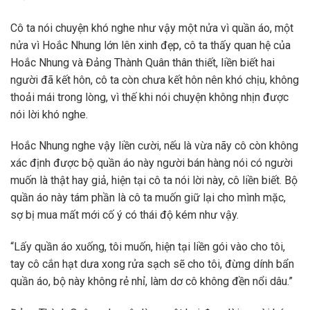
Cô ta nói chuyện khó nghe như vậy một nửa vì quần áo, một
nửa vì Hoắc Nhung lớn lên xinh đẹp, cô ta thấy quan hệ của
Hoắc Nhung và Đảng Thành Quân thân thiết, liền biết hai
người đã kết hôn, cô ta còn chưa kết hôn nên khó chịu, không
thoải mái trong lòng, vì thế khi nói chuyện không nhịn được
nói lời khó nghe.
Hoắc Nhung nghe vậy liền cười, nếu là vừa nãy cô còn không
xác định được bộ quần áo này người bán hàng nói có người
muốn là thật hay giả, hiện tại cô ta nói lời này, cô liền biết. Bộ
quần áo này tám phần là cô ta muốn giữ lại cho mình mặc,
sợ bị mua mất mới cố ý có thái độ kém như vậy.
“Lấy quần áo xuống, tôi muốn, hiện tại liền gói vào cho tôi,
tay cô cắn hạt dưa xong rửa sạch sẽ cho tôi, đừng dính bẩn
quần áo, bộ này không rẻ nhỉ, làm dơ cô không đền nổi dâu.”