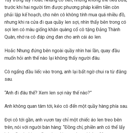
trước khi hai người tìm được phương pháp kiếm tiền còn
phải lập kế hoạch, cho nên cô không tính mua quá nhiều đồ,
nhưng khi ra cửa đi qua quầy len sợi, nhìn thấy bên trong có
sợi len có màu giống khăn quàng cổ cô tặng Đảng Thành
Quân, nhớ ra cô đáp ứng đan cho anh cái áo len.
Hoắc Nhung đứng bên ngoài quầy nhìn hai lần, quay đầu
muốn hỏi anh thế nào lại không thấy người đâu.
Cô ngẩng đầu liếc vào trong, anh lại bất ngờ chui ra từ đằng
sau.
“Anh đi đâu thế? Xem len sợi này thế nào?”
Anh không quan tâm tới, kéo cô đến một quầy hàng phía sau.
Đợi cô tới gần, anh vươn tay chỉ một chiếc áo len treo bên
trên, nói với người bán hàng: “Đồng chí, phiền anh có thể lấy