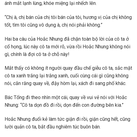
ánh mắt lạnh lùng, khóe miệng lại nhếch lên.
“Chị à, chị bán của chị tôi bán của tôi, hương vị của chị không
tốt, tìm tôi cũng vô dụng à, chị nói phải không.”
Hai ba câu của Hoắc Nhung đã chặn toàn bộ lời của cô ta ở
cổ họng, lúc này cô ta mới rõ, vừa rồi Hoắc Nhung không nói
gì, chính là đợi cô ta ở chỗ này!
Mắt thấy có không ít người quay đầu chế giễu cô ta, sắc mặt
cô ta xanh trắng lại trắng xanh, cuối cùng cái gì cũng không
nói, cắn răng quay về, đậy hòm lại, xách đi sang phố khác.
Bác Tống đi theo nhìn một cái, quay về vui vẻ nói với Hoắc
Nhung: “Cô ta dọn đồ đi rồi, dọn đến con đường bên kia.”
Hoắc Nhung đuổi kẻ làm tức giận đi rồi, giận cũng hết, cũng
lười quản cô ta, bắt đầu nghiêm túc buôn bán.