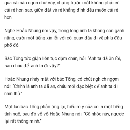
qua cái nào ngon như vậy, nhưng trước mắt không phải có
cái rẻ hơn sao, giữa đắt và rẻ khẳng định đều muốn cái rẻ
hơn.
Nghe Hoắc Nhung nói vậy, trong lòng anh ta không còn gánh
nặng, cười một tiếng xin lỗi với cô, quay đầu đi về phía đầu
phố đó.
Bác Tống tức giận liên tục dậm chân, hỏi: “Anh ta đã ăn rồi,
sao cháu để anh ta đi vậy?”
Hoắc Nhung nháy mắt với bác Tống, có chút nghịch ngợm
nói: “Chính là anh ta đã ăn, cháu mới đặc biệt để anh ta đi
nhìn thử.”
Một lúc bác Tống phản ứng lại, hiểu rõ ý của cô, à một tiếng
tỉnh ngộ, sau đó vỗ vỗ Hoắc Nhung nói: “Cô nhóc này, ngược
lại rất thông minh.”