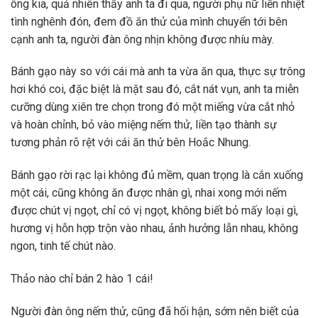
ông kia, quả nhiên thấy anh ta đi qua, người phụ nữ liền nhiệt
tình nghênh đón, đem đồ ăn thử của mình chuyển tới bên
cạnh anh ta, người đàn ông nhịn không được nhíu mày.
Bánh gạo này so với cái mà anh ta vừa ăn qua, thực sự trông
hơi khó coi, đặc biệt là mặt sau đó, cắt nát vụn, anh ta miễn
cưỡng dùng xiên tre chọn trong đó một miếng vừa cắt nhỏ
và hoàn chỉnh, bỏ vào miệng nếm thử, liền tạo thành sự
tương phản rõ rệt với cái ăn thử bên Hoắc Nhung.
Bánh gạo rời rạc lại không đủ mềm, quan trọng là cắn xuống
một cái, cũng không ăn được nhân gì, nhai xong mới nếm
được chút vị ngọt, chỉ có vị ngọt, không biết bỏ mấy loại gì,
hương vị hỗn hợp trộn vào nhau, ảnh hưởng lẫn nhau, không
ngon, tinh tế chút nào.
Thảo nào chỉ bán 2 hào 1 cái!
Người đàn ông nếm thử, cũng đã hối hận, sớm nên biết của