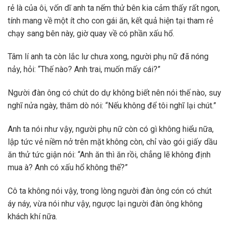
rẻ là của ôi, vốn dĩ anh ta nếm thử bên kia cảm thấy rất ngon,
tính mang về một ít cho con gái ăn, kết quả hiện tại tham rẻ
chạy sang bên này, giờ quay về có phần xấu hổ.
Tâm lí anh ta còn lắc lư chưa xong, người phụ nữ đã nóng
nảy, hỏi: “Thế nào? Anh trai, muốn mấy cái?”
Người đàn ông có chút do dự không biết nên nói thế nào, suy
nghĩ nửa ngày, thăm dò nói: “Nếu không để tôi nghĩ lại chút.”
Anh ta nói như vậy, người phụ nữ còn có gì không hiểu nữa,
lập tức vẻ niềm nở trên mặt không còn, chỉ vào gói giấy dầu
ăn thử tức giận nói: “Anh ăn thì ăn rồi, chẳng lẽ không định
mua à? Anh có xấu hổ không thế?”
Cô ta không nói vậy, trong lòng người đàn ông cón có chút
áy náy, vừa nói như vậy, ngược lại người đàn ông không
khách khí nữa.