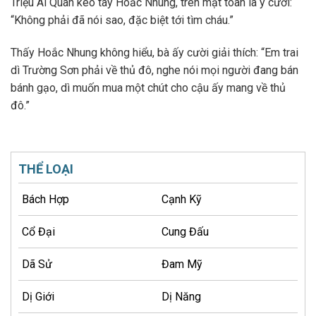
Triệu Ái Quân kéo tay Hoắc Nhung, trên mặt toàn là ý cười:
“Không phải đã nói sao, đặc biệt tới tìm cháu.”
Thấy Hoắc Nhung không hiểu, bà ấy cười giải thích: “Em trai
dì Trường Sơn phải về thủ đô, nghe nói mọi người đang bán
bánh gạo, dì muốn mua một chút cho cậu ấy mang về thủ
đô.”
THỂ LOẠI
Bách Hợp
Cạnh Kỹ
Cổ Đại
Cung Đấu
Dã Sử
Đam Mỹ
Dị Giới
Dị Năng