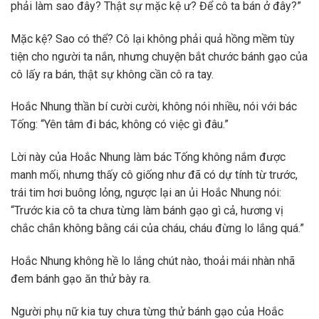
phải làm sao đây? Thật sự mặc kệ ư? Để cô ta bán ở đây?”
Mặc kệ? Sao có thể? Cô lại không phải quả hồng mềm tùy
tiện cho người ta nắn, nhưng chuyện bắt chước bánh gạo của
cô lấy ra bán, thật sự không cần cô ra tay.
Hoắc Nhung thần bí cười cười, không nói nhiều, nói với bác
Tống: “Yên tâm đi bác, không có việc gì đâu.”
Lời này của Hoắc Nhung làm bác Tống không nắm được
manh mối, nhưng thấy cô giống như đã có dự tính từ trước,
trái tim hơi buông lỏng, ngược lại an ủi Hoắc Nhung nói:
“Trước kia cô ta chưa từng làm bánh gạo gì cả, hương vị
chắc chắn không bằng cái của cháu, cháu đừng lo lắng quá.”
Hoắc Nhung không hề lo lắng chút nào, thoải mái nhàn nhã
đem bánh gạo ăn thử bày ra.
Người phụ nữ kia tuy chưa từng thử bánh gạo của Hoắc