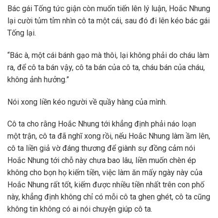
Bác gái Tống tức giận còn muốn tiến lên lý luận, Hoắc Nhung
lại cười tủm tỉm nhìn cô ta một cái, sau đó đi lên kéo bác gái
Tống lại.
“Bác à, một cái bánh gạo mà thôi, lại không phải do cháu làm
ra, để cô ta bán vậy, cô ta bán của cô ta, cháu bán của cháu,
không ảnh hưởng.”
Nói xong liền kéo người về quầy hàng của mình.
Cô ta cho rằng Hoắc Nhung tới khẳng định phải náo loạn
một trận, cô ta đã nghĩ xong rồi, nếu Hoắc Nhung làm ầm lên,
cô ta liền giả vờ đáng thương để giành sự đồng cảm nói
Hoắc Nhung tới chỗ này chưa bao lâu, liền muốn chèn ép
không cho bọn họ kiếm tiền, việc làm ăn mấy ngày này của
Hoắc Nhung rất tốt, kiếm được nhiều tiền nhất trên con phố
này, khẳng định không chỉ có mỗi cô ta ghen ghét, cô ta cũng
không tin không có ai nói chuyện giúp cô ta.