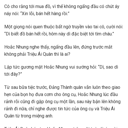
Cô cho rằng tới mua đồ, vì thế không ngẩng đầu có chút áy
náy nói: “Xin lỗi, bán hết hàng rồi.”
Một giọng nói quen thuộc bất ngờ truyền vào tai cô, cười nói:
“Dì biết đồ bán hết rồi, hôm này dì đặc biệt tới tìm cháu.”
Hoắc Nhung nghe thấy, ngẩng đầu lên, đứng trước mắt
không phải Triệu Ái Quân thì là ai?
Lập tức gương mặt Hoắc Nhung vui sướng hỏi: “Dì, sao dì
tới đây?”
Từ sau bữa tiệc trước, Đảng Thành quân vẫn luôn theo giao
hẹn của bọn họ đưa cơm cho ông cụ, Hoắc Nhung lúc đầu
rảnh rỗi cũng đi gặp ông cụ một lần, sau này bận lên không
rảnh đi nữa, chỉ nghe được tin tức của ông cụ và Triệu Ái
Quân từ trong miệng anh.