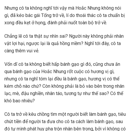
Nhưng cô ta không nghĩ tới vậy mà Hoắc Nhung không nói
gì, đã kéo bác gái Tống trở về, lí do thoái thác cô ta chuẩn bị
xong đều kẹt ở họng, đành phải nuốt toàn bộ trở về.
Chẳng lẽ cô ta thật sự nhìn sai? Người này không phải nhân
vật lợi hại, ngược lại là quả hồng mềm? Nghĩ tới đây, cô ta
càng thêm vui vẻ.
Vốn dĩ cô ta không biết hấp bánh gạo gì đó, cũng chưa ăn
qua bánh gạo của Hoắc Nhung rốt cuộc có hương vị gì,
nhưng cô ta nghĩ tóm lại đều là bánh gạo, hương vị có thể
kém chỗ nào chứ? Còn không phải là bỏ vào bên trong nhân
lạc, mè, đậu nghiền, nhân táo, tương tự như thế sao? Có thể
khó bao nhiêu?
Cô ta trở về kêu chồng tìm một người biết làm bánh gạo, tiêu
chút tiền để người ta đưa cho cô ta cách làm bánh gạo, sau
đó tự mình phát huy pha trộn nhân bên trong, bởi vì không có