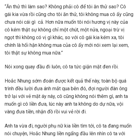
“Ăn thử thì làm sao? Không phải cô để tôi ăn thử sao? Cô
gái kia vừa rồi cũng cho tôi ăn thử, tôi không mua cô ấy cũng
chưa nói cái gì cả. Hơn nữa muốn tôi nói hương vị này của
cô kém thật sự không chỉ một chút, một nửa, ngoại trừ vị
ngọt thì không có vị gì khác, so với cô gái kia kém xa, tôi
chính là hối hận không mua của cô ấy mới nói xem lại xem,
tôi thật sự không mua nữa.”
Nói xong quay đầu đi luôn, cô ta tức giận mặt đen rồi.
Hoắc Nhung sớm đoán được kết quả thế này, toàn bộ quá
trình đều lười đưa ánh mắt qua bên đó, đợi người đàn ông
trở lại với vẻ mặt áy náy, cô cũng không nói thêm gì, anh ta
muốn gì cô liền đưa, lúc này anh ta không do dự nữa, vội
vàng đưa tiền, nhận đồ rồi vui vẻ rời đi.
Anh ta vừa đi, người phụ nữ kia liền tìm tới, cô ta đang muốn
nói chuyện, Hoắc Nhung liền ngẩng đầu lên nhìn cô ta với