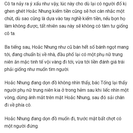
Cô ta nảy ra ý xấu như vậy, lúc này cho dù lại có người đố kị
ghen ghét Hoắc Nhung kiếm tiền cũng sẽ hơi cân nhắc một
chút, dù sao cũng là dựa vào tay nghề kiếm tiền, nếu bọn họ
làm không được, tất nhiên sau này sẽ không có tâm tư giống
cô ta.
Ba tiếng sau, Hoắc Nhung như cũ bán hết số bánh ngọt mang
tới, đang chuẩn bị về nhà, đầu phố lại có một phụ nữ trung
niên ăn mặc tinh tế vội vàng đi tới, vừa tới liền đánh giá trái
phải giống như muốn tìm người.
Hoắc Nhung đang dọn đồ không nhìn thấy, bác Tống lại thấy
người phụ nữ trung niên kia ở trong hẻm sau khi liếc nhìn một
vòng, dừng ánh mắt trên mặt Hoắc Nhung, sau đó sải chân
đi về phía cô.
Hoắc Nhung đang dọn đồ muốn đi, trước mặt bất chợt có
một người đứng.