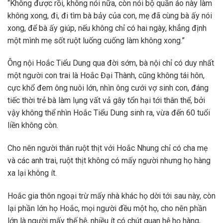
“Không được rồi, không nói nữa, còn nói bộ quần áo này làm
không xong, đi, đi tìm bà bảy của con, mẹ đã cùng bà ấy nói
xong, để bà ấy giúp, nếu không chỉ có hai ngày, khẳng định
một mình mẹ sốt ruột luống cuống làm không xong.”
Ông nội Hoắc Tiểu Dung qua đời sớm, bà nội chỉ có duy nhất
một người con trai là Hoắc Đại Thành, cũng không tái hôn,
cực khổ đem ông nuôi lớn, nhìn ông cưới vợ sinh con, đáng
tiếc thời trẻ bà làm lụng vất vả gây tổn hại tới thân thể, bởi
vậy không thể nhìn Hoắc Tiểu Dung sinh ra, vừa đến 60 tuổi
liền không còn.
Cho nên người thân ruột thịt với Hoắc Nhung chỉ có cha mẹ
và các anh trai, ruột thịt không có mấy người nhưng họ hàng
xa lại không ít.
Hoắc gia thôn ngoại trừ mấy nhà khác họ dời tới sau này, còn
lại phần lớn họ Hoắc, mọi người đều một họ, cho nên phần
lớn là người mấy thế hệ, nhiều ít có chút quan hệ họ hàng,