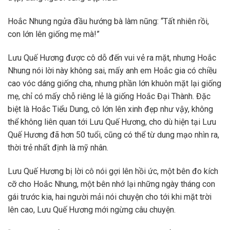
Hoắc Nhung ngửa đầu hướng bà làm nũng: “Tất nhiên rồi,
con lớn lên giống mẹ mà!”
Lưu Quế Hương được cô dỗ đến vui vẻ ra mặt, nhưng Hoắc
Nhung nói lời này không sai, mấy anh em Hoắc gia có chiều
cao vóc dáng giống cha, nhưng phần lớn khuôn mặt lại giống
mẹ, chỉ có mấy chỗ riêng lẻ là giống Hoắc Đại Thành. Đặc
biệt là Hoắc Tiểu Dung, cô lớn lên xinh đẹp như vậy, không
thể không liên quan tới Lưu Quế Hương, cho dù hiện tại Lưu
Quế Hương đã hơn 50 tuổi, cũng có thể từ dung mạo nhìn ra,
thời trẻ nhất định là mỹ nhân.
Lưu Quế Hương bị lời cô nói gợi lên hồi ức, một bên đo kích
cỡ cho Hoắc Nhung, một bên nhớ lại những ngày tháng con
gái trước kia, hai người mải nói chuyện cho tới khi mặt trời
lên cao, Lưu Quế Hương mới ngừng câu chuyện.