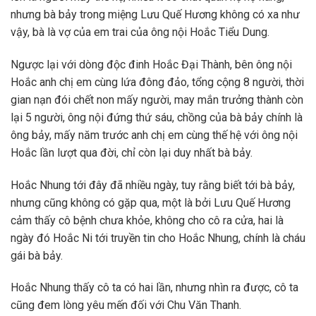
nhưng bà bảy trong miệng Lưu Quế Hương không có xa như
vậy, bà là vợ của em trai của ông nội Hoắc Tiểu Dung.
Ngược lại với dòng độc đinh Hoắc Đại Thành, bên ông nội
Hoắc anh chị em cùng lứa đông đảo, tổng cộng 8 người, thời
gian nạn đói chết non mấy người, may mắn trưởng thành còn
lại 5 người, ông nội đứng thứ sáu, chồng của bà bảy chính là
ông bảy, mấy năm trước anh chị em cùng thế hệ với ông nội
Hoắc lần lượt qua đời, chỉ còn lại duy nhất bà bảy.
Hoắc Nhung tới đây đã nhiều ngày, tuy rằng biết tới bà bảy,
nhưng cũng không có gặp qua, một là bởi Lưu Quế Hương
cảm thấy cô bệnh chưa khỏe, không cho cô ra cửa, hai là
ngày đó Hoắc Ni tới truyền tin cho Hoắc Nhung, chính là cháu
gái bà bảy.
Hoắc Nhung thấy cô ta có hai lần, nhưng nhìn ra được, cô ta
cũng đem lòng yêu mến đối với Chu Văn Thanh.