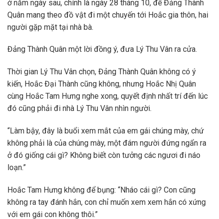
ở năm ngày sau, chính là ngày 28 tháng 10, để Đảng Thành
Quân mang theo đồ vật đi một chuyến tới Hoắc gia thôn, hai
người gặp mặt tại nhà bà.
Đảng Thành Quân một lời đồng ý, đưa Lý Thu Vân ra cửa.
Thời gian Lý Thu Vân chọn, Đảng Thành Quân không có ý
kiến, Hoắc Đại Thành cũng không, nhưng Hoắc Nhị Quân
cùng Hoắc Tam Hưng nghe xong, quyết định nhất trí đến lúc
đó cũng phải đi nhà Lý Thu Vân nhìn người.
“Làm bậy, đây là buổi xem mắt của em gái chúng mày, chứ
không phải là của chúng mày, một đám người đứng ngẩn ra
ở đó giống cái gì? Không biết còn tưởng các ngươi đi náo
loạn.”
Hoắc Tam Hưng không để bụng: “Nháo cái gì? Con cũng
không ra tay đánh hắn, con chỉ muốn xem xem hắn có xứng
với em gái con không thôi.”