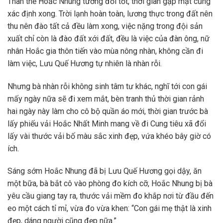
Thân thể Hoắc Nhung tương đối tốt, thời gian gặp mặt cũng
xác định xong. Trời lạnh hoàn toàn, lương thực trong đất nên
thu nên đào tất cả đều làm xong, việc nặng trong đội sản
xuất chỉ còn là đào đất xới đất, đều là việc của đàn ông, nữ
nhân Hoắc gia thôn tiến vào mùa nông nhàn, không cần đi
làm việc, Lưu Quế Hương tự nhiên là nhàn rỗi.
Nhưng bà nhàn rỗi không sinh tâm tư khác, nghĩ tới con gái
mấy ngày nữa sẽ đi xem mắt, bèn tranh thủ thời gian rảnh
hai ngày này làm cho cô bộ quần áo mới, thời gian trước bà
lấy phiếu vải Hoắc Nhất Minh mang về đi Cung tiêu xã đổi
lấy vài thước vải bố màu sắc xinh đẹp, vứa khéo bây giờ có
ích.
Sáng sớm Hoắc Nhung đã bị Lưu Quế Hương gọi dậy, ăn
một bữa, bà bắt cô vào phòng đo kích cỡ, Hoắc Nhung bị bà
yêu cầu giang tay ra, thước vải mềm đo khắp nơi từ đầu đến
eo một cách tỉ mỉ, vừa đo vừa khen: “Con gái mẹ thật là xinh
đẹp, dáng người cũng đẹp nữa.”