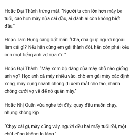
Hoắc Đại Thành trừng mắt: “Người ta còn lớn hơn mày ba
tuổi, cao hơn mày nửa cái đầu, ai đánh ai còn không biết
đâu.”
Hoắc Tam Hưng càng bất mãn: “Cha, cha giúp người ngoài
làm cái gì? Nếu hắn cùng em gái thành đôi, hắn còn phải kêu
con một tiếng anh vợ nữa đó.”
Hoắc Đại Thành: “Mày xem bộ dáng của mày chỗ nào giống
anh vợ? Học anh cả mày nhiều vào, chờ em gái mày xác định
xong, mày cũng nhanh chóng đi xem mắt cho tao, nhanh
chóng cưới vợ về để nó quản mày.”
Hoắc Nhị Quân vừa nghe tới đây, quay đầu muốn chạy,
nhưng không kịp.
“Chạy cái gì, mày cũng vậy, người đều hai mấy tuổi rồi, một
chút cũng không lo lắng.”