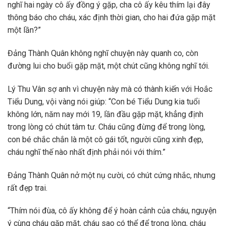
nghĩ hai ngày cô ấy đồng ý gặp, cha cô ấy kêu thím lại đây
thông báo cho cháu, xác định thời gian, cho hai đứa gặp mặt
một lần?”
Đảng Thành Quân không nghĩ chuyện này quanh co, còn
đường lui cho buổi gặp mặt, một chút cũng không nghĩ tới.
Lý Thu Vân sợ anh vì chuyện này mà có thành kiến với Hoắc
Tiểu Dung, vội vàng nói giúp: “Con bé Tiểu Dung kia tuổi
không lớn, năm nay mới 19, lần đầu gặp mặt, khẳng định
trong lòng có chút tâm tư. Cháu cũng đừng để trong lòng,
con bé chắc chắn là một cô gái tốt, người cũng xinh đẹp,
cháu nghĩ thế nào nhất định phải nói với thím.”
Đảng Thành Quân nở một nụ cười, có chút cứng nhắc, nhưng
rất đẹp trai.
“Thím nói đùa, cô ấy không để ý hoàn cảnh của cháu, nguyện
ý cùng cháu gặp mặt, cháu sao có thể để trong lòng, cháu