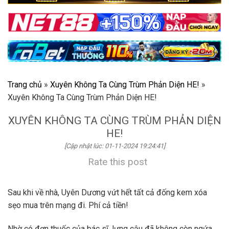
Trang chủ
»
Xuyên Không Ta Cùng Trùm Phản Diện HE!
»
Xuyên Không Ta Cùng Trùm Phản Diện HE!
XUYÊN KHÔNG TA CÙNG TRÙM PHẢN DIỆN
HE!
[Cập nhật lúc: 01-11-2024 19:24:41]
Rate this post
Sau khi về nhà, Uyên Dương vứt hết tất cả đống kem xóa
sẹo mua trên mạng đi. Phí cả tiền!
Nhờ có đơn thuốc của bác sĩ, lưng cậu đã không còn ngứa