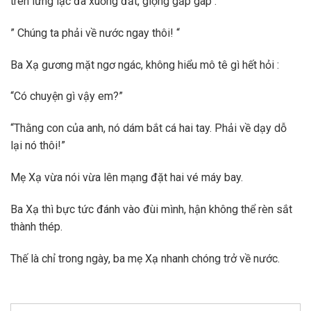
trên lưng lạc đà xuống đất, giọng gấp gáp :
” Chúng ta phải về nước ngay thôi! “
Ba Xạ gương mặt ngơ ngác, không hiểu mô tê gì hết hỏi :
“Có chuyện gì vậy em?”
“Thằng con của anh, nó dám bắt cá hai tay. Phải về dạy dỗ
lại nó thôi!”
Mẹ Xạ vừa nói vừa lên mạng đặt hai vé máy bay.
Ba Xạ thì bực tức đánh vào đùi mình, hận không thể rèn sắt
thành thép.
Thế là chỉ trong ngày, ba mẹ Xạ nhanh chóng trở về nước.