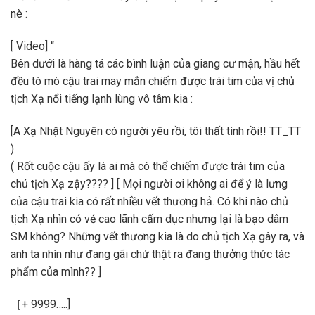
nè :
[ Video] “
Bên dưới là hàng tá các bình luận của giang cư mận, hầu hết
đều tò mò cậu trai may mắn chiếm được trái tim của vị chủ
tịch Xạ nổi tiếng lạnh lùng vô tâm kia :
[A Xạ Nhật Nguyên có người yêu rồi, tôi thất tình rồi!! TT_TT
)
( Rốt cuộc cậu ấy là ai mà có thể chiếm được trái tim của
chủ tịch Xạ zậy???? ] [ Mọi người ơi không ai để ý là lưng
của cậu trai kia có rất nhiều vết thương hả. Có khi nào chủ
tịch Xạ nhìn có vẻ cao lãnh cấm dục nhưng lại là bạo dâm
SM không? Những vết thương kia là do chủ tịch Xạ gây ra, và
anh ta nhìn như đang gãi chứ thật ra đang thưởng thức tác
phẩm của mình?? ]
［+ 9999…..]