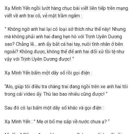
Xạ Minh Yến ngồi lướt hàng chục bài viết liên tiếp trên mạng
viết về anh trai cô, vẻ mặt trầm ngâm :
” Không ngờ anh hai lại có loại sở thích như thế này! Nhưng
mà không phải anh hai đang hẹn hò với Trịnh Uyên Dương
sao? Chẳng lẽ… anh ấy bắt cá hai tay, nuôi tình nhân ở bên
ngoài? Không được, không thể để anh hai đối xử tồi tệ như
vậy với Trịnh Uyên Dương được! “
Xạ Minh Yến bấm một dãy số rồi gọi điện :
“Alo, giúp tôi điều tra chàng trai đang ngồi trên xe anh hai tôi
trong cái video ấy. Thù lao bao nhiêu cũng được! “
Sau đó cô lại bấm một dãy số khác và gọi điện :
Xạ Minh Yến : ” Mẹ ơi bố mẹ sắp về nước chưa ạ? “