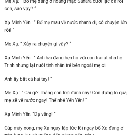
Mẹ Xạ: ” Bố mẹ đang ở hoang mạc Sahara cưỡi lạc đà rồi
con, sao vậy? “
Xạ Minh Yến : ” Bố mẹ mau về nước nhanh đi, có chuyện lớn
rồi! “
Mẹ Xạ: ” Xảy ra chuyện gì vậy? “
Xạ Minh Yến : ” Anh hai đang hẹn hò với con trai út nhà họ
Trịnh nhưng lại nuôi tình nhân trẻ bên ngoài mẹ ơi.
Anh ấy bắt cá hai tay! “
Mẹ Xạ : ” Cái gì? Thằng con trời đánh này! Con đừng lo quá,
mẹ sẽ về nước ngay! Thế nhé Yến Yến! “
Xạ Minh Yến: “Dạ vâng! “
Cúp máy xong, mẹ Xạ ngay lập tức lôi ngay bố Xạ đang ở