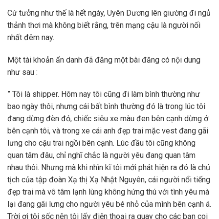
Cứ tưởng như thế là hết ngày, Uyên Dương lên giường đi ngủ
thảnh thơi mà không biết rằng, trên mạng cậu là người nối
nhất đêm nay.
Một tài khoản ẩn danh đã đăng một bài đăng có nội dung
như sau :
” Tôi là shipper. Hôm nay tôi cũng đi làm bình thường như
bao ngày thôi, nhưng cái bất bình thường đó là trong lúc tôi
đang dừng đèn đỏ, chiếc siêu xe màu đen bên cạnh dừng ở
bên cạnh tôi, và trong xe cái anh đẹp trai mặc vest đang gãi
lưng cho cậu trai ngồi bên cạnh. Lúc đầu tôi cũng không
quan tâm đâu, chỉ nghĩ chắc là người yêu đang quan tâm
nhau thôi. Nhưng mà khi nhìn kĩ tôi mới phát hiện ra đó là chủ
tịch của tập đoàn Xạ thị Xạ Nhật Nguyên, cái người nổi tiếng
đẹp trai mà vô tâm lạnh lùng không hứng thú với tình yêu mà
lại đang gãi lưng cho người yêu bé nhỏ của mình bên cạnh á.
Trời ơi tôi sốc nên tôi lấy điện thoại ra quay cho các bạn coi