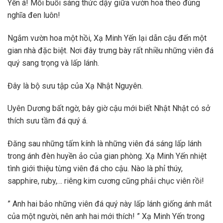
Yến á! Mỗi buổi sáng thức dậy giữa vườn hoa theo đúng
nghĩa đen luôn!
Ngắm vườn hoa một hồi, Xạ Minh Yến lại dẫn cậu đến một
gian nhà đặc biệt. Nơi đây trưng bày rất nhiều những viên đá
quý sang trọng và lấp lánh.
Đây là bộ sưu tập của Xạ Nhật Nguyên.
Uyên Dương bất ngờ, bây giờ cậu mới biết Nhật Nhật có sở
thích sưu tầm đá quý á.
Đăng sau những tấm kính là những viên đá sáng lấp lánh
trong ánh đèn huyền ảo của gian phòng. Xạ Minh Yến nhiệt
tình giới thiệu từng viên đá cho cậu. Nào là phỉ thúy,
sapphire, ruby,… riêng kim cương cũng phải chục viên rồi!
” Anh hai bảo những viên đá quý này lấp lánh giống ánh mắt
của một người, nên anh hai mới thích! ” Xạ Minh Yến trong