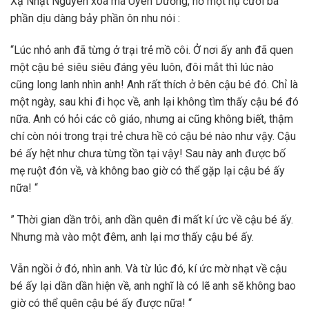
Xạ Nhật Nguyên xoa má Uyên Dương, nở một nụ cười ba
phần dịu dàng bảy phần ôn nhu nói :
“Lúc nhỏ anh đã từng ở trại trẻ mồ côi. Ở nơi ấy anh đã quen
một cậu bé siêu siêu đáng yêu luôn, đôi mắt thì lúc nào
cũng long lanh nhìn anh! Anh rất thích ở bên cậu bé đó. Chỉ là
một ngày, sau khi đi học về, anh lại không tìm thấy cậu bé đó
nữa. Anh có hỏi các cô giáo, nhưng ai cũng không biết, thậm
chí còn nói trong trại trẻ chưa hề có cậu bé nào như vậy. Cậu
bé ấy hệt như chưa từng tồn tại vậy! Sau này anh được bố
mẹ ruột đón về, và không bao giờ có thể gặp lại cậu bé ấy
nữa! “
” Thời gian dần trôi, anh dần quên đi mất kí ức về cậu bé ấy.
Nhưng mà vào một đêm, anh lại mơ thấy cậu bé ấy.
Vẫn ngồi ở đó, nhìn anh. Và từ lúc đó, kí ức mờ nhạt về cậu
bé ấy lại dần dần hiện về, anh nghĩ là có lẽ anh sẽ không bao
giờ có thể quên cậu bé ấy được nữa! “