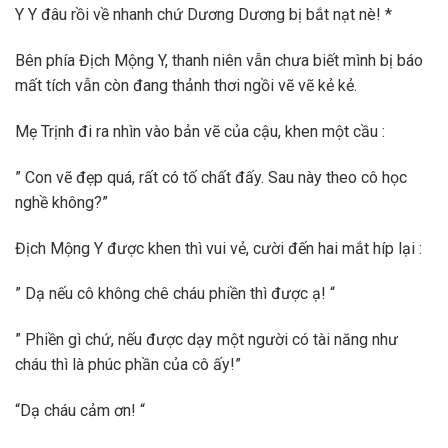
Y Y đâu rồi về nhanh chứ Dương Dương bị bắt nạt nè! *
Bên phía Địch Mộng Y, thanh niên vẫn chưa biết mình bị báo
mất tích vẫn còn đang thảnh thơi ngồi vẽ vẽ kẻ kẻ.
Mẹ Trịnh đi ra nhìn vào bản vẽ của cậu, khen một cầu :
” Con vẽ đẹp quá, rất có tố chất đấy. Sau này theo cô học
nghề không?”
Địch Mộng Y được khen thì vui vẻ, cười đến hai mắt híp lại :
” Dạ nếu cô không chê cháu phiền thì được ạ! “
” Phiền gì chứ, nếu được dạy một người có tài năng như
cháu thì là phúc phần của cô ấy!”
“Dạ cháu cảm ơn! “