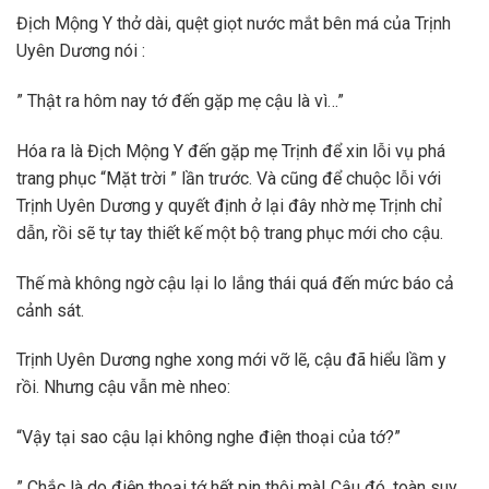
Địch Mộng Y thở dài, quệt giọt nước mắt bên má của Trịnh
Uyên Dương nói :
” Thật ra hôm nay tớ đến gặp mẹ cậu là vì…”
Hóa ra là Địch Mộng Y đến gặp mẹ Trịnh để xin lỗi vụ phá
trang phục “Mặt trời ” lần trước. Và cũng để chuộc lỗi với
Trịnh Uyên Dương y quyết định ở lại đây nhờ mẹ Trịnh chỉ
dẫn, rồi sẽ tự tay thiết kế một bộ trang phục mới cho cậu.
Thế mà không ngờ cậu lại lo lắng thái quá đến mức báo cả
cảnh sát.
Trịnh Uyên Dương nghe xong mới vỡ lẽ, cậu đã hiểu lầm y
rồi. Nhưng cậu vẫn mè nheo:
“Vậy tại sao cậu lại không nghe điện thoại của tớ?”
” Chắc là do điện thoại tớ hết pin thôi mà! Cậu đó, toàn suy