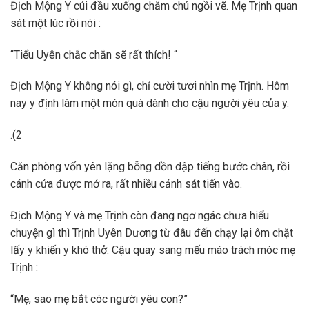
Địch Mộng Y cúi đầu xuống chăm chú ngồi vẽ. Mẹ Trịnh quan
sát một lúc rồi nói :
“Tiểu Uyên chắc chắn sẽ rất thích! “
Địch Mộng Y không nói gì, chỉ cười tươi nhìn mẹ Trịnh. Hôm
nay y định làm một món quà dành cho cậu người yêu của y.
.(2
Căn phòng vốn yên lặng bỗng dồn dập tiếng bước chân, rồi
cánh cửa được mở ra, rất nhiều cảnh sát tiến vào.
Địch Mộng Y và mẹ Trịnh còn đang ngơ ngác chưa hiểu
chuyện gì thì Trịnh Uyên Dương từ đâu đến chạy lại ôm chặt
lấy y khiến y khó thở. Cậu quay sang mếu máo trách móc mẹ
Trịnh :
“Mẹ, sao mẹ bắt cóc người yêu con?”