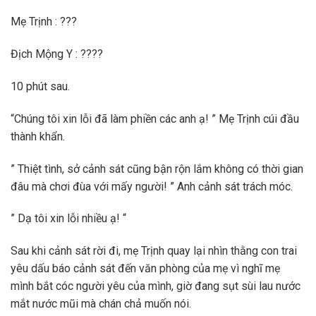
Mẹ Trịnh : ???
Địch Mộng Y : ????
10 phút sau.
“Chúng tôi xin lỗi đã làm phiền các anh ạ! ” Mẹ Trịnh cúi đầu
thành khẩn.
” Thiệt tình, sở cảnh sát cũng bận rộn lắm không có thời gian
đâu mà chơi đùa với mấy người! ” Anh cảnh sát trách móc.
” Dạ tôi xin lỗi nhiều ạ! “
Sau khi cảnh sát rời đi, mẹ Trịnh quay lại nhìn thằng con trai
yêu dấu báo cảnh sát đến văn phòng của mẹ vì nghĩ mẹ
mình bắt cóc người yêu của mình, giờ đang sụt sùi lau nước
mắt nước mũi mà chán chả muốn nói.