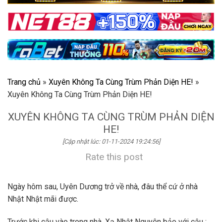
Trang chủ
»
Xuyên Không Ta Cùng Trùm Phản Diện HE!
»
Xuyên Không Ta Cùng Trùm Phản Diện HE!
XUYÊN KHÔNG TA CÙNG TRÙM PHẢN DIỆN
HE!
[Cập nhật lúc: 01-11-2024 19:24:56]
Rate this post
Ngày hôm sau, Uyên Dương trở về nhà, đâu thể cứ ở nhà
Nhật Nhật mãi được.
Trước khi cậu vào trong nhà, Xạ Nhật Nguyên bảo với cậu :