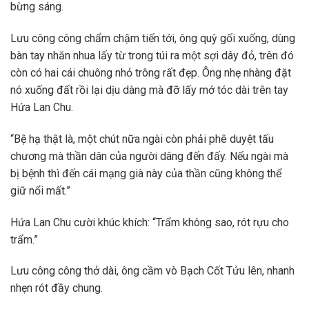
bừng sáng.
Lưu công công chẩm chậm tiến tới, ông quỳ gối xuống, dùng
bàn tay nhăn nhua lấy từ trong túi ra một sợi dây đỏ, trên đó
còn có hai cái chuông nhỏ trông rất đẹp. Ông nhẹ nhàng đặt
nó xuống đất rồi lại dịu dàng mà đỡ lấy mớ tóc dài trên tay
Hứa Lan Chu.
“Bệ hạ thật là, một chút nữa ngài còn phải phê duyệt tấu
chương mà thần dân của người dâng đến đấy. Nếu ngài mà
bị bệnh thì đến cái mạng già này của thần cũng không thể
giữ nổi mất.”
Hứa Lan Chu cười khúc khích: “Trẩm không sao, rót rựu cho
trẩm.”
Lưu công công thở dài, ông cầm vò Bạch Cốt Tửu lên, nhanh
nhẹn rót đầy chung.