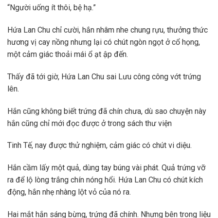
“Người uống ít thôi, bệ hạ.”
Hứa Lan Chu chỉ cười, hắn nhâm nhe chung rựu, thưởng thức
hương vị cay nồng nhưng lại có chút ngòn ngọt ở cổ họng,
một cảm giác thoải mái ổ ạt ập đến.
Thấy đã tới giờ, Hứa Lan Chu sai Lưu công công vớt trứng
lên.
Hắn cũng không biết trứng đã chín chưa, dù sao chuyện này
hắn cũng chỉ mới đọc được ở trong sách thư viện
Tinh Tế, nay được thử nghiệm, cảm giác có chút vi diệu.
Hắn cầm lấy một quả, dùng tay búng vài phát. Quả trứng vỡ
ra để lộ lòng trắng chín nóng hổi. Hứa Lan Chu có chút kích
động, hắn nhẹ nhàng lột vỏ của nó ra.
Hai mắt hắn sáng bừng, trứng đã chính. Nhưng bên trong liệu