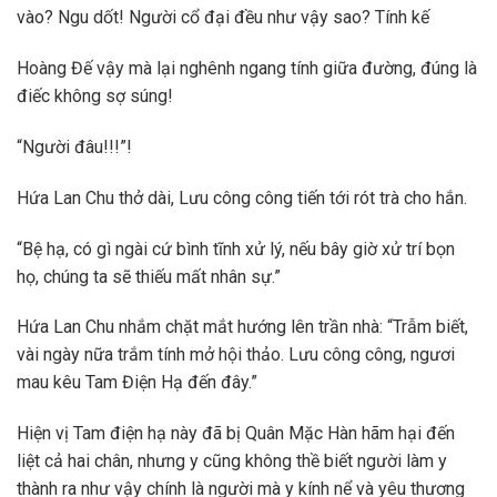
vào? Ngu dốt! Người cổ đại đều như vậy sao? Tính kế
Hoàng Đế vậy mà lại nghênh ngang tính giữa đường, đúng là
điếc không sợ súng!
“Người đâu!!!”!
Hứa Lan Chu thở dài, Lưu công công tiến tới rót trà cho hắn.
“Bệ hạ, có gì ngài cứ bình tĩnh xử lý, nếu bây giờ xử trí bọn
họ, chúng ta sẽ thiếu mất nhân sự.”
Hứa Lan Chu nhắm chặt mắt hướng lên trần nhà: “Trẫm biết,
vài ngày nữa trắm tính mở hội thảo. Lưu công công, ngươi
mau kêu Tam Điện Hạ đến đây.”
Hiện vị Tam điện hạ này đã bị Quân Mặc Hàn hãm hại đến
liệt cả hai chân, nhưng y cũng không thề biết người làm y
thành ra như vậy chính là người mà y kính nể và yêu thương