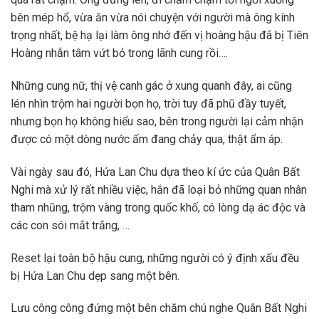
bên mép hổ, vừa ăn vừa nói chuyện với người mà ông kính
trọng nhất, bệ hạ lại làm ông nhớ đến vị hoàng hậu đã bị Tiên
Hoàng nhẫn tâm vứt bỏ trong lãnh cung rồi….
Những cung nữ, thị vệ canh gác ở xung quanh đây, ai cũng
lén nhìn trộm hai người bọn họ, trời tuy đã phũ đầy tuyết,
nhưng bọn họ không hiểu sao, bên trong người lại cảm nhận
được có một dòng nước ấm đang chảy qua, thật ẩm áp.
Vài ngày sau đó, Hứa Lan Chu dựa theo kí ức của Quân Bất
Nghi mà xử lý rất nhiều việc, hắn đã loại bỏ những quan nhân
tham nhũng, trộm vàng trong quốc khố, có lòng dạ ác độc và
các con sói mắt trắng, …
Reset lại toàn bộ hậu cung, những người có ý định xấu đều
bị Hứa Lan Chu dẹp sang một bên.
Lưu công công đứng một bên chăm chú nghe Quân Bất Nghi