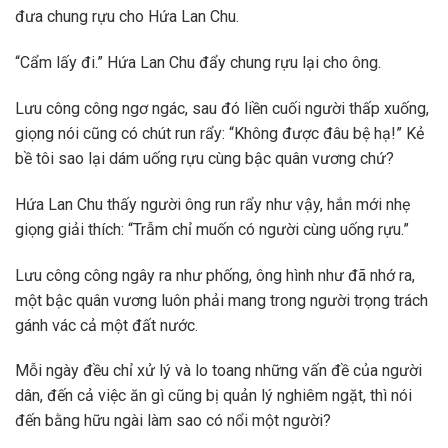
đưa chung rựu cho Hứa Lan Chu.
“Cẩm lấy đi.” Hứa Lan Chu đẩy chung rựu lại cho ông.
Lưu công công ngơ ngác, sau đó liền cuối người thấp xuống,
giọng nói cũng có chút run rẩy: “Không được đâu bệ hạ!” Kẻ
bề tôi sao lại dám uống rựu cùng bậc quân vương chứ?
Hứa Lan Chu thấy người ông run rẩy như vậy, hắn mới nhẹ
giọng giải thích: “Trẫm chỉ muốn có người cùng uống rựu.”
Lưu công công ngây ra như phống, ông hình như đã nhớ ra,
một bậc quân vương luôn phải mang trong người trọng trách
gánh vác cả một đất nước.
Mỗi ngày đều chỉ xử lý và lo toang những vấn đề của người
dân, đến cả việc ăn gì cũng bị quản lý nghiêm ngặt, thì nói
đến bằng hữu ngài làm sao có nổi một người?