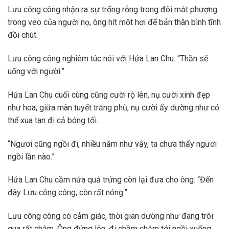
Lưu công công nhận ra sự trống rỗng trong đôi mắt phượng
trong veo của người nọ, ông hít một hơi để bản thân bình tĩnh
đồi chút.
Lưu công công nghiêm túc nói với Hứa Lan Chu: “Thần sẽ
uống với người.”
Hứa Lan Chu cuối cùng cũng cười rộ lên, nụ cười xinh đẹp
như hoa, giữa màn tuyết trắng phũ, nụ cười ấy dường như có
thể xua tan đi cả bóng tối.
“Ngươi cũng ngồi đi, nhiều năm như vậy, ta chưa thấy ngươi
ngồi lần nào.”
Hứa Lan Chu cầm nửa quả trứng còn lại đưa cho ông: “Đến
đây Lưu công công, còn rất nóng.”
Lưu công công có cảm giác, thời gian dường như đang trôi
qua rất chậm. Ông đứng lên, đi chầm chậm tới ngồi xuống