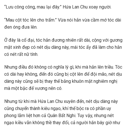
“Lưu công công, mau lại đây.” Hứa Lan Chu xoay người.
“Mau cột tóc lên cho trẩm.” Vừa nói hắn vừa cầm mớ tóc dài
đen óng đưa lên.
Ở đây là cổ đại, tóc hắn đương nhiên rất dài, cộng với gương
mặt xinh đẹp có nét dịu dàng này, mái tóc ấy đã làm cho hắn
có nét rất nữ tính.
Nhưng điều đó không có nghĩa lý gì, khi mà hắn lên triều. Tóc
có dài hay không, đến đó cũng bị cột lên để đội mão, nét dịu
dàng này cũng sẽ bị thay thế bằng khuôn mặt nghiêm nghị
mà một bậc đế vương nên có.
Nhưng từ khi mà Hứa Lan Chu xuyên đến, nét dịu dàng này
cũng chuyển thành kiêu ngạo, khí thế bộc ra có phần uy
phong lẫm liệt hơn cả Quân Bất Nghi. Tuy vậy, nhưng nét
ngạo kiều vẫn không thề thay đổi, cả người hắn bây giờ như