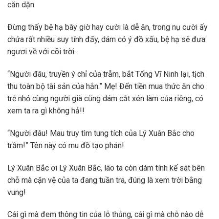
căn dặn.
Đừng thấy bệ hạ bây giờ hay cười là dễ ăn, trong nụ cười ấy
chứa rất nhiều suy tính đấy, dám có ý đồ xấu, bệ hạ sẽ đưa
ngươi về với cõi trời.
“Người đâu, truyền ý chỉ của trẫm, bắt Tống Vĩ Ninh lại, tịch
thu toàn bộ tài sản của hắn.” Mẹ! Đến tiền mua thức ăn cho
trẻ nhỏ cùng người già cũng dám cắt xén làm của riêng, có
xem ta ra gì không hả!!
“Người đâu! Mau truy tìm tung tích của Lý Xuân Bắc cho
trầm!” Tên này có mu đồ tạo phản!
Lý Xuân Bắc ơi Lý Xuân Bắc, lão ta còn dám tính kế sát bên
chỗ mà cận vệ của ta đang tuần tra, đúng là xem trời bằng
vung!
Cái gì mà đem thông tin của lỗ thủng, cái gì mà chỗ nào dễ