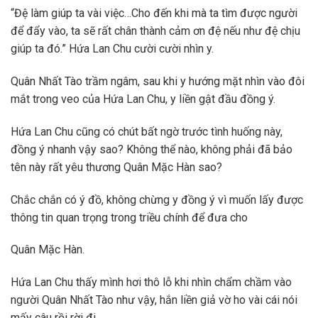
“Đệ làm giúp ta vài việc…Cho đến khi mà ta tìm được người
để đẩy vào, ta sẽ rất chân thành cảm ơn đệ nếu như đệ chịu
giúp ta đó.” Hứa Lan Chu cười cười nhìn y.
Quân Nhất Tào trầm ngâm, sau khi y hướng mặt nhìn vào đôi
mắt trong veo của Hứa Lan Chu, y liền gật đầu đồng ý.
Hứa Lan Chu cũng có chút bất ngờ trước tình huống này,
đồng ý nhanh vậy sao? Không thể nào, không phải đã bảo
tên này rất yêu thương Quân Mặc Hàn sao?
Chắc chắn có ý đồ, không chừng y đồng ý vì muốn lấy được
thông tin quan trọng trong triều chính để đưa cho
Quân Mặc Hàn.
Hứa Lan Chu thấy mình hơi thô lỗ khi nhìn chẩm chầm vào
người Quân Nhất Tào như vậy, hắn liền giả vờ ho vài cái nói
mấy câu rồi rời đi.