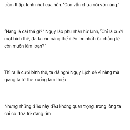
trầm thấp, lạnh nhạt của hắn: “Con vẫn chưa nói với nàng.”
“Nàng là cái thá gì?” Ngụy lão phu nhân hừ lạnh, “Chỉ là cưới
một bình thê, đã là cho nàng thể diện lớn nhất rồi, chẳng lẽ
còn muốn làm loạn?”
Thì ra là cưới bình thê, ta đã nghĩ Ngụy Lịch sẽ vì nàng mà
giáng ta từ thê xuống làm thiếp.
Nhưng những điều này đều không quan trọng, trong lòng ta
chỉ có đứa trẻ đang ốm.