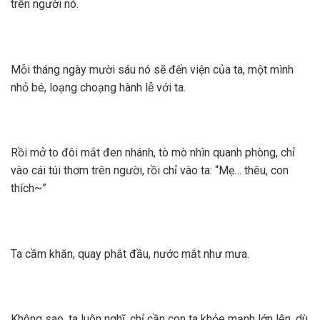
trên người nó.
Mỗi tháng ngày mười sáu nó sẽ đến viện của ta, một mình
nhỏ bé, loạng choạng hành lễ với ta.
Rồi mở to đôi mắt đen nhánh, tò mò nhìn quanh phòng, chỉ
vào cái túi thơm trên người, rồi chỉ vào ta: “Mẹ… thêu, con
thích~”
Ta cầm khăn, quay phắt đầu, nước mắt như mưa.
Không sao, ta luôn nghĩ, chỉ cần con ta khỏe mạnh lớn lên, dù