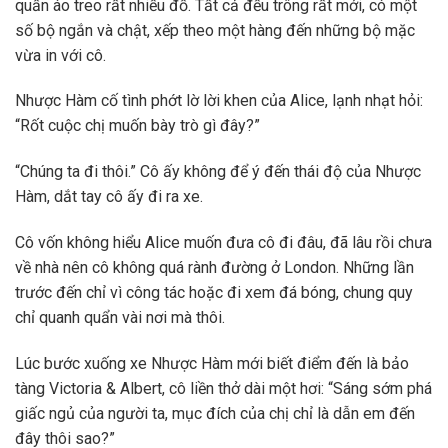
quần áo treo rất nhiều đồ. Tất cả đều trông rất mới, có một
số bộ ngắn và chật, xếp theo một hàng đến những bộ mặc
vừa in với cô.
Nhược Hàm cố tình phớt lờ lời khen của Alice, lạnh nhạt hỏi:
“Rốt cuộc chị muốn bày trò gì đây?”
“Chúng ta đi thôi.” Cô ấy không để ý đến thái độ của Nhược
Hàm, dắt tay cô ấy đi ra xe.
Cô vốn không hiểu Alice muốn đưa cô đi đâu, đã lâu rồi chưa
về nhà nên cô không quá rành đường ở London. Những lần
trước đến chỉ vì công tác hoặc đi xem đá bóng, chung quy
chỉ quanh quẩn vài nơi mà thôi.
Lúc bước xuống xe Nhược Hàm mới biết điểm đến là bảo
tàng Victoria & Albert, cô liền thở dài một hơi: “Sáng sớm phá
giấc ngủ của người ta, mục đích của chị chỉ là dẫn em đến
đây thôi sao?”