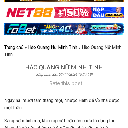
Trang chủ
»
Hào Quang Nữ Minh Tinh
»
Hào Quang Nữ Minh
Tinh
HÀO QUANG NỮ MINH TINH
[Cập nhật lúc: 01-11-2024 18:17:19]
Rate this post
Ngày hai mươi tám tháng một, Nhược Hàm đã về nhà được
một tuần.
Sáng sớm tinh mơ, khi ông mặt trời còn chưa ló dạng thì
Alice đã gõ cửa phòng cô ầm ĩ quấy phá giấc ngủ cô.