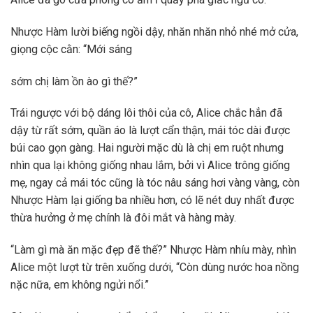
Nhược Hàm lười biếng ngồi dậy, nhăn nhăn nhỏ nhé mở cửa,
giọng cộc cằn: “Mới sáng
sớm chị làm ồn ào gì thế?”
Trái ngược với bộ dáng lôi thôi của cô, Alice chắc hẳn đã
dậy từ rất sớm, quần áo là lượt cẩn thận, mái tóc dài được
búi cao gọn gàng. Hai người mặc dù là chị em ruột nhưng
nhìn qua lại không giống nhau lắm, bởi vì Alice trông giống
mẹ, ngay cả mái tóc cũng là tóc nâu sáng hơi vàng vàng, còn
Nhược Hàm lại giống ba nhiều hơn, có lẽ nét duy nhất được
thừa hưởng ở mẹ chính là đôi mắt và hàng mày.
“Làm gì mà ăn mặc đẹp đẽ thế?” Nhược Hàm nhíu mày, nhìn
Alice một lượt từ trên xuống dưới, “Còn dùng nước hoa nồng
nặc nữa, em không ngửi nổi.”