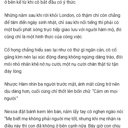
ở bên kể từ khi cô bắt đầu có ý thức.
Những năm sau khi rời khỏi London, cô thậm chí còn chẳng
để tâm đến ngày sinh nhật, chỉ sau khi nổi tiếng thì phải có
một buổi phát sóng trực tiếp giao lưu với người hâm mộ, đó
cũng chỉ là một hình thức của công việc.
Cổ họng chẳng hiểu sao lại như có thứ gì ngăn cản, cô cố
gắng kìm nén lại xúc động đang không ngừng dâng trào, đôi
môi nhỏ nhắn khẽ nở nụ cười, một nụ cười chân thật từ tận
đáy lòng.
Nhược Hàm nhìn ba người trước mặt, ánh mắt cũng trở nên
dịu dàng hơn, cuối cùng chỉ thốt lên bốn chữ: “Cảm ơn mọi
người.”
Nessa đặt bánh kem lên bàn, nắm lấy tay cô nghẹn ngào nói:
“Mẹ biết mẹ không phải người mẹ tốt, nhưng khi mẹ nhận ra
điều này thì con đã không ở bên cạnh nữa. Bây giờ con chịu