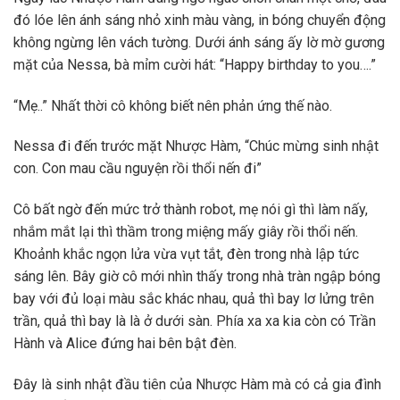
đó lóe lên ánh sáng nhỏ xinh màu vàng, in bóng chuyển động
không ngừng lên vách tường. Dưới ánh sáng ấy lờ mờ gương
mặt của Nessa, bà mỉm cười hát: “Happy birthday to you….”
“Mẹ..” Nhất thời cô không biết nên phản ứng thế nào.
Nessa đi đến trước mặt Nhược Hàm, “Chúc mừng sinh nhật
con. Con mau cầu nguyện rồi thổi nến đi”
Cô bất ngờ đến mức trở thành robot, mẹ nói gì thì làm nấy,
nhắm mắt lại thì thầm trong miệng mấy giây rồi thổi nến.
Khoảnh khắc ngọn lửa vừa vụt tắt, đèn trong nhà lập tức
sáng lên. Bây giờ cô mới nhìn thấy trong nhà tràn ngập bóng
bay với đủ loại màu sắc khác nhau, quả thì bay lơ lửng trên
trần, quả thì bay là là ở dưới sàn. Phía xa xa kia còn có Trần
Hành và Alice đứng hai bên bật đèn.
Đây là sinh nhật đầu tiên của Nhược Hàm mà có cả gia đình