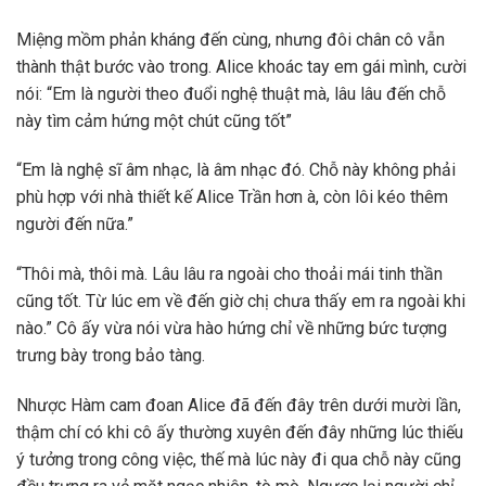
Miệng mồm phản kháng đến cùng, nhưng đôi chân cô vẫn
thành thật bước vào trong. Alice khoác tay em gái mình, cười
nói: “Em là người theo đuổi nghệ thuật mà, lâu lâu đến chỗ
này tìm cảm hứng một chút cũng tốt”
“Em là nghệ sĩ âm nhạc, là âm nhạc đó. Chỗ này không phải
phù hợp với nhà thiết kế Alice Trần hơn à, còn lôi kéo thêm
người đến nữa.”
“Thôi mà, thôi mà. Lâu lâu ra ngoài cho thoải mái tinh thần
cũng tốt. Từ lúc em về đến giờ chị chưa thấy em ra ngoài khi
nào.” Cô ấy vừa nói vừa hào hứng chỉ về những bức tượng
trưng bày trong bảo tàng.
Nhược Hàm cam đoan Alice đã đến đây trên dưới mười lần,
thậm chí có khi cô ấy thường xuyên đến đây những lúc thiếu
ý tưởng trong công việc, thế mà lúc này đi qua chỗ này cũng