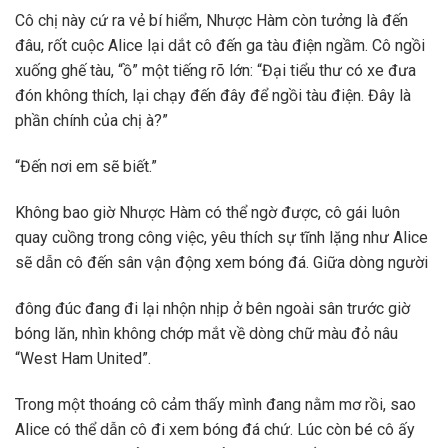
Cô chị này cứ ra vẻ bí hiểm, Nhược Hàm còn tưởng là đến
đâu, rốt cuộc Alice lại dắt cô đến ga tàu điện ngầm. Cô ngồi
xuống ghế tàu, “ồ” một tiếng rõ lớn: “Đại tiểu thư có xe đưa
đón không thích, lại chạy đến đây để ngồi tàu điện. Đây là
phần chính của chị à?”
“Đến nơi em sẽ biết.”
Không bao giờ Nhược Hàm có thể ngờ được, cô gái luôn
quay cuồng trong công việc, yêu thích sự tĩnh lặng như Alice
sẽ dẫn cô đến sân vận động xem bóng đá. Giữa dòng người
đông đúc đang đi lại nhộn nhịp ở bên ngoài sân trước giờ
bóng lăn, nhìn không chớp mắt về dòng chữ màu đỏ nâu
“West Ham United”.
Trong một thoáng cô cảm thấy mình đang nằm mơ rồi, sao
Alice có thể dẫn cô đi xem bóng đá chứ. Lúc còn bé cô ấy