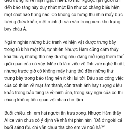
đều trưng ra vẻ mặt ngạc nhiên, tò mò. Ngược lại người chỉ
đến bảo tàng này duy nhất một lần như cô chẳng biểu hiện
một chút hào hứng nào. Cô không có hứng thú nhìn mấy bức
tượng điêu khắc, một mình đi sâu vào trong xem khu trưng
bày châu Á.
Ngắm nghía những bức tranh và hiện vật được trưng bày
trong tủ kính một hồi, tự nhiên Nhược Hàm cũng cảm thấy
khá thú vị, những thứ này dường như đang mở rộng thêm thế
giới quan của cô vậy. Mặc dù làm việc về lĩnh vực nghệ thuật,
nhưng trước giờ cô không mấy hứng thú đến những thứ
trưng bày trong bảo tàng nên ít khi lui tới. Dẫu sao công việc
của cô thiên về mặt âm thanh, còn tranh ảnh hay tượng điêu
khắc trong bảo tàng là về hình ảnh, trong suy nghĩ của cô thì
chúng không liên quan với nhau cho lắm.
Buổi chiều, chị em hai người ăn trưa xong, Nhược Hàm thấy
Alice vẫn chưa có ý định về nhà thì phàn nàn: “Đã ở ngoài cả
buổi sáng rồi, chị vẫn chưa tha cho em về ngủ hả?”