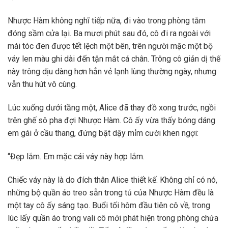
Nhược Hàm không nghĩ tiếp nữa, đi vào trong phòng tắm
đóng sầm cửa lại. Ba mươi phút sau đó, cô đi ra ngoài với
mái tóc đen được tết lệch một bên, trên người mặc một bộ
váy len màu ghi dài đến tận mắt cá chân. Trông cô giản dị thế
này trông dịu dàng hơn hẳn vẻ lạnh lùng thường ngày, nhưng
vẫn thu hút vô cùng.
Lúc xuống dưới tầng một, Alice đã thay đồ xong trước, ngồi
trên ghế sô pha đợi Nhược Hàm. Cô ấy vừa thấy bóng dáng
em gái ở cầu thang, đứng bật dậy mỉm cười khen ngợi:
“Đẹp lắm. Em mặc cái váy này hợp lắm.
Chiếc váy này là do đích thân Alice thiết kế. Không chỉ có nó,
những bộ quần áo treo sẵn trong tủ của Nhược Hàm đều là
một tay cô ấy sáng tạo. Buổi tối hôm đầu tiên cô về, trong
lúc lấy quần áo trong vali cô mới phát hiện trong phòng chứa