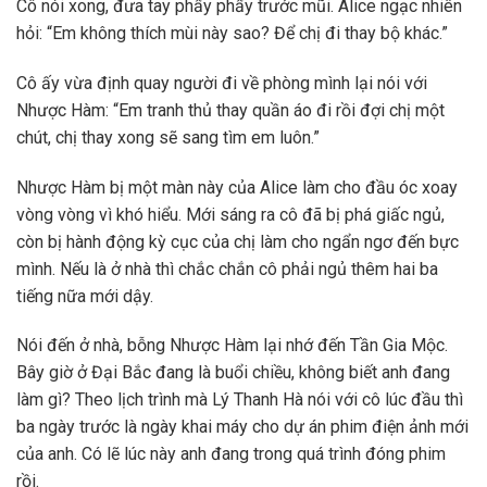
Cô nói xong, đưa tay phẩy phẩy trước mũi. Alice ngạc nhiên
hỏi: “Em không thích mùi này sao? Để chị đi thay bộ khác.”
Cô ấy vừa định quay người đi về phòng mình lại nói với
Nhược Hàm: “Em tranh thủ thay quần áo đi rồi đợi chị một
chút, chị thay xong sẽ sang tìm em luôn.”
Nhược Hàm bị một màn này của Alice làm cho đầu óc xoay
vòng vòng vì khó hiểu. Mới sáng ra cô đã bị phá giấc ngủ,
còn bị hành động kỳ cục của chị làm cho ngẩn ngơ đến bực
mình. Nếu là ở nhà thì chắc chắn cô phải ngủ thêm hai ba
tiếng nữa mới dậy.
Nói đến ở nhà, bỗng Nhược Hàm lại nhớ đến Tần Gia Mộc.
Bây giờ ở Đại Bắc đang là buổi chiều, không biết anh đang
làm gì? Theo lịch trình mà Lý Thanh Hà nói với cô lúc đầu thì
ba ngày trước là ngày khai máy cho dự án phim điện ảnh mới
của anh. Có lẽ lúc này anh đang trong quá trình đóng phim
rồi.