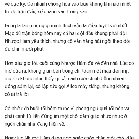
vẻ cực kỳ. Cô nhanh chóng hòa vào bầu không khí náo nhiệt
trước trận đấu, xếp hàng vào trong sân.
Đúng là làm những gì mình thích vẫn là điều tuyệt vời nhất.
Mặc dù trận bóng hôm nay cả hai đội đều không phải đội
Nhược Hàm yêu thích, nhưng cô vẫn hăng hái ngồi theo dõi
đủ chín mươi phút.
Hơn sáu giờ tối, cuối cùng Nhược Hàm đã về đến nhà. Lúc cô
mở cửa ra, không gian bên trong chỉ toàn một màu đen mịt
mù. Cô không nhìn thấy gì cả, cánh cửa chính bỗng nhiên
đóng sầm lại, cô lập tức gọi Alice mấy tiếng, nhưng không
có ai trả lời.
Cô nhớ đến buổi tối hôm trước vì phòng ngủ quá tối nên va
phải cạnh tủ liền đứng im một chỗ, cảm giác nhức nhức ở
ngón chân như đang hiện về.
Ngay lúc Nhược Hàm đang ngơ ngác chôn chân một chỗ, đâu