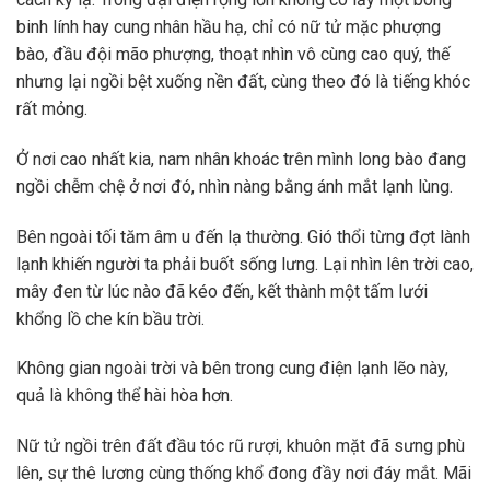
binh lính hay cung nhân hầu hạ, chỉ có nữ tử mặc phượng
bào, đầu đội mão phượng, thoạt nhìn vô cùng cao quý, thế
nhưng lại ngồi bệt xuống nền đất, cùng theo đó là tiếng khóc
rất mỏng.
Ở nơi cao nhất kia, nam nhân khoác trên mình long bào đang
ngồi chễm chệ ở nơi đó, nhìn nàng bằng ánh mắt lạnh lùng.
Bên ngoài tối tăm âm u đến lạ thường. Gió thổi từng đợt lành
lạnh khiến người ta phải buốt sống lưng. Lại nhìn lên trời cao,
mây đen từ lúc nào đã kéo đến, kết thành một tấm lưới
khổng lồ che kín bầu trời.
Không gian ngoài trời và bên trong cung điện lạnh lẽo này,
quả là không thể hài hòa hơn.
Nữ tử ngồi trên đất đầu tóc rũ rượi, khuôn mặt đã sưng phù
lên, sự thê lương cùng thống khổ đong đầy nơi đáy mắt. Mãi