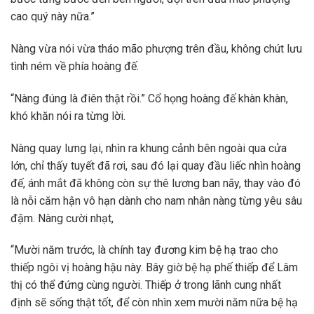
cao quý này nữa.”
Nàng vừa nói vừa tháo mão phượng trên đầu, không chút lưu
tình ném về phía hoàng đế.
“Nàng đúng là điên thật rồi.” Cổ họng hoàng đế khàn khàn,
khó khăn nói ra từng lời.
Nàng quay lưng lại, nhìn ra khung cảnh bên ngoài qua cửa
lớn, chỉ thấy tuyết đã rơi, sau đó lại quay đầu liếc nhìn hoàng
đế, ánh mắt đã không còn sự thê lương ban nãy, thay vào đó
là nỗi căm hận vô hạn dành cho nam nhân nàng từng yêu sâu
đậm. Nàng cười nhạt,
“Mười năm trước, là chính tay đương kim bệ hạ trao cho
thiếp ngôi vị hoàng hậu này. Bây giờ bệ hạ phế thiếp để Lâm
thị có thể đứng cùng người. Thiếp ở trong lãnh cung nhất
định sẽ sống thật tốt, để còn nhìn xem mười năm nữa bệ hạ