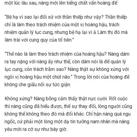
một lúc lâu sau, nàng mới lên tiếng chất vấn hoàng đế:
“Bệ hạ vì sao lại đối xử với thần thiếp như vậy? Thần thiếp
chỉ là làm theo trách nhiệm của một vị hoàng hậu, trách
nhiệm quản lý lục cung, nhưng bệ hạ lại vì ả Lâm thị đó mà
làm trái với cung quy của tổ tiên.”
“Thế nào là làm theo trách nhiệm của hoàng hậu? Nàng dám
ra tay nặng với nàng ấy như thế, còn dám nói là để quản lý
lục cung, còn trách trẫm sao? Nàng thật sự không xứng với
ngôi vị hoàng hậu một chút nào.” Trong lời nói của hoàng đế
không che giấu nổi sự tức giận.
Không xứng? Nàng bỗng cảm thấy thật nực cười. Rốt cuộc
thì nàng cũng đã hiểu được, thế sự thay đổi, lòng người cũng
không thể không theo đó mà đổi khác. Chỉ hận nàng quá ngu
ngốc, cứ phải một lòng một dạ tin tưởng nam nhân mà nàng
yêu mới ra cớ sự như bây giờ.