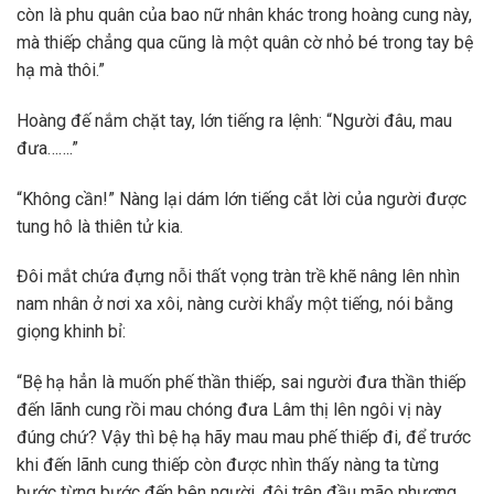
còn là phu quân của bao nữ nhân khác trong hoàng cung này,
mà thiếp chẳng qua cũng là một quân cờ nhỏ bé trong tay bệ
hạ mà thôi.”
Hoàng đế nắm chặt tay, lớn tiếng ra lệnh: “Người đâu, mau
đưa…….”
“Không cần!” Nàng lại dám lớn tiếng cắt lời của người được
tung hô là thiên tử kia.
Đôi mắt chứa đựng nỗi thất vọng tràn trề khẽ nâng lên nhìn
nam nhân ở nơi xa xôi, nàng cười khẩy một tiếng, nói bằng
giọng khinh bỉ:
“Bệ hạ hẳn là muốn phế thần thiếp, sai người đưa thần thiếp
đến lãnh cung rồi mau chóng đưa Lâm thị lên ngôi vị này
đúng chứ? Vậy thì bệ hạ hãy mau mau phế thiếp đi, để trước
khi đến lãnh cung thiếp còn được nhìn thấy nàng ta từng
bước từng bước đến bên người, đội trên đầu mão phượng