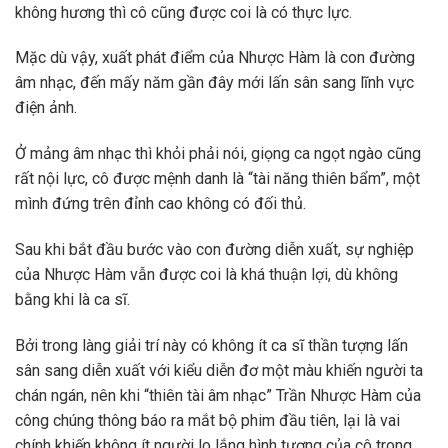
không hương thì cô cũng được coi là có thực lực.
Mặc dù vậy, xuất phát điểm của Nhược Hàm là con đường
âm nhạc, đến mấy năm gần đây mới lấn sân sang lĩnh vực
điện ảnh.
Ở mảng âm nhạc thì khỏi phải nói, giọng ca ngọt ngào cũng
rất nội lực, cô được mệnh danh là “tài năng thiên bẩm”, một
mình đứng trên đỉnh cao không có đối thủ.
Sau khi bắt đầu bước vào con đường diễn xuất, sự nghiệp
của Nhược Hàm vẫn được coi là khá thuận lợi, dù không
bằng khi là ca sĩ.
Bởi trong làng giải trí này có không ít ca sĩ thần tượng lấn
sân sang diễn xuất với kiểu diễn đơ một màu khiến người ta
chán ngán, nên khi “thiên tài âm nhạc” Trần Nhược Hàm của
công chúng thông báo ra mắt bộ phim đầu tiên, lại là vai
chính khiến không ít người lo lắng hình tượng của cô trong