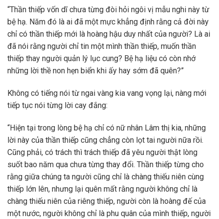
“Thần thiếp vốn dĩ chưa từng đòi hỏi ngôi vị mẫu nghi này từ
bệ hạ. Năm đó là ai đã một mực khẳng định rằng cả đời này
chỉ có thần thiếp mới là hoàng hậu duy nhất của người? Là ai
đã nói rằng người chỉ tin một mình thần thiếp, muốn thần
thiếp thay người quản lý lục cung? Bệ hạ liệu có còn nhớ
những lời thề non hẹn biển khi ấy hay sớm đã quên?”
Không có tiếng nói từ ngai vàng kia vang vọng lại, nàng mới
tiếp tục nói từng lời cay đắng:
“Hiện tại trong lòng bệ hạ chỉ có nữ nhân Lâm thị kia, những
lời này của thần thiếp cũng chẳng còn lọt tai người nữa rồi.
Cũng phải, có trách thì trách thiếp đã yêu người thật lòng
suốt bao năm qua chưa từng thay đổi. Thần thiếp từng cho
rằng giữa chúng ta người cũng chỉ là chàng thiếu niên cùng
thiếp lớn lên, nhưng lại quên mất rằng người không chỉ là
chàng thiếu niên của riêng thiếp, người còn là hoàng đế của
một nước, người không chỉ là phu quân của mình thiếp, người