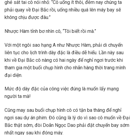
ghé sát tai cô nói nhỏ: “Cô uống ít thôi, đêm nay chúng ta
phải quay về Đại Bắc rồi, uống nhiều quá lên máy bay sẽ
không chịu được đâu.”
Nhược Hàm tỉnh bơ nhìn cô, “Tôi biết rồi mà.”
Với một ngôi sao hạng A như Nhược Hàm, phải di chuyển
liên tục cho lịch trình dày đặc là điều dễ hiểu. Lần này sau
khi về Đại Bắc cô nàng có hai ngày để nghỉ ngơi trước khi
tham gia một buổi chụp hình cho nhãn hàng thời trang mình
đại diện.
Mức độ dày đặc của công việc đúng là muốn lấy mạng
người ta mà!
Cũng may sau buổi chụp hình cô có tận ba tháng để nghỉ
ngơi sau dự án phim. Đó cũng là lý do vì sao cô muốn về Đại
Bắc thật sớm, đòi Doãn Ngọc Dao phải đặt chuyến bay sớm
nhất ngay sau khi đóng máy.