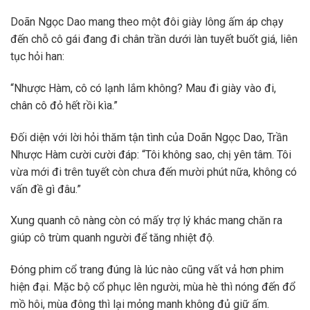
Doãn Ngọc Dao mang theo một đôi giày lông ấm áp chạy
đến chỗ cô gái đang đi chân trần dưới làn tuyết buốt giá, liên
tục hỏi han:
“Nhược Hàm, cô có lạnh lắm không? Mau đi giày vào đi,
chân cô đỏ hết rồi kìa.”
Đối diện với lời hỏi thăm tận tình của Doãn Ngọc Dao, Trần
Nhược Hàm cười cười đáp: “Tôi không sao, chị yên tâm. Tôi
vừa mới đi trên tuyết còn chưa đến mười phút nữa, không có
vấn đề gì đâu.”
Xung quanh cô nàng còn có mấy trợ lý khác mang chăn ra
giúp cô trùm quanh người để tăng nhiệt độ.
Đóng phim cổ trang đúng là lúc nào cũng vất vả hơn phim
hiện đại. Mặc bộ cổ phục lên người, mùa hè thì nóng đến đổ
mồ hôi, mùa đông thì lại mỏng manh không đủ giữ ấm.