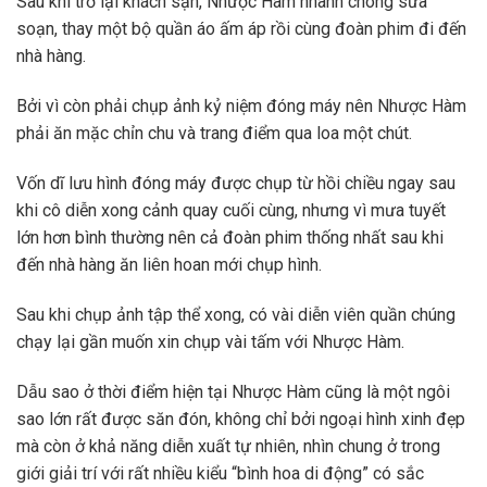
Sau khi trở lại khách sạn, Nhược Hàm nhanh chóng sửa
soạn, thay một bộ quần áo ấm áp rồi cùng đoàn phim đi đến
nhà hàng.
Bởi vì còn phải chụp ảnh kỷ niệm đóng máy nên Nhược Hàm
phải ăn mặc chỉn chu và trang điểm qua loa một chút.
Vốn dĩ lưu hình đóng máy được chụp từ hồi chiều ngay sau
khi cô diễn xong cảnh quay cuối cùng, nhưng vì mưa tuyết
lớn hơn bình thường nên cả đoàn phim thống nhất sau khi
đến nhà hàng ăn liên hoan mới chụp hình.
Sau khi chụp ảnh tập thể xong, có vài diễn viên quần chúng
chạy lại gần muốn xin chụp vài tấm với Nhược Hàm.
Dẫu sao ở thời điểm hiện tại Nhược Hàm cũng là một ngôi
sao lớn rất được săn đón, không chỉ bởi ngoại hình xinh đẹp
mà còn ở khả năng diễn xuất tự nhiên, nhìn chung ở trong
giới giải trí với rất nhiều kiểu “bình hoa di động” có sắc