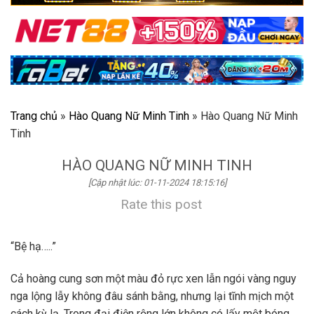
Trang chủ
»
Hào Quang Nữ Minh Tinh
»
Hào Quang Nữ Minh
Tinh
HÀO QUANG NỮ MINH TINH
[Cập nhật lúc: 01-11-2024 18:15:16]
Rate this post
“Bệ hạ…..”
Cả hoàng cung sơn một màu đỏ rực xen lẫn ngói vàng nguy
nga lộng lẫy không đâu sánh bằng, nhưng lại tĩnh mịch một
cách kỳ lạ. Trong đại điện rộng lớn không có lấy một bóng