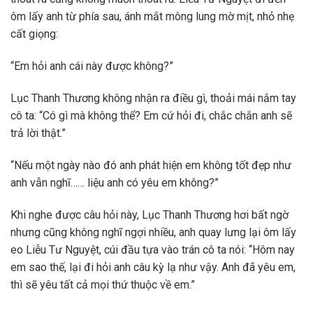
ôm lấy anh từ phía sau, ánh mắt mông lung mờ mịt, nhỏ nhẹ
cất giọng:
“Em hỏi anh cái này được không?”
Lục Thanh Thương không nhận ra điều gì, thoải mái nắm tay
cô ta: “Có gì mà không thể? Em cứ hỏi đi, chắc chắn anh sẽ
trả lời thật.”
“Nếu một ngày nào đó anh phát hiện em không tốt đẹp như
anh vẫn nghĩ…… liệu anh có yêu em không?”
Khi nghe được câu hỏi này, Lục Thanh Thương hơi bất ngờ
nhưng cũng không nghĩ ngợi nhiều, anh quay lưng lại ôm lấy
eo Liễu Tư Nguyệt, cúi đầu tựa vào trán cô ta nói: “Hôm nay
em sao thế, lại đi hỏi anh câu kỳ lạ như vậy. Anh đã yêu em,
thì sẽ yêu tất cả mọi thứ thuộc về em.”