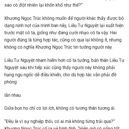
sao cô đột nhiên lại khốn khổ như thế?”
Khương Ngọc Trúc không muốn để người khác thấy được bộ
dạng nịnh nọt của mình ban nãy, Liễu Tư Nguyệt lại xuất hiện
trước mặt cô ta, giống như đang cười nhạo cô ta vậy. Hai
người đúng là từng hợp tác, cũng có qua lại không ít, nhưng
không có nghĩa Khương Ngọc Trúc tin tưởng người này.
Liễu Tư Nguyệt nham hiểm hơn cô ta tưởng, bản thân Liễu Tư
Nguyệt sau khi tiếp xúc cũng thấy người này không phải
hạng ngu ngốc dễ điều khiển, cho dù hợp tác vẫn phải đề
phòng
lẫn nhau.
Giữa bọn họ chỉ có lợi ích, không có tương thân tương ái.
“Đều là vì sự nghiệp thôi, có ai mà không từng trải qua?”
Khương Ngọc Trúc cố ra vẻ bình tĩnh, “Hiện giờ cô sống tốt