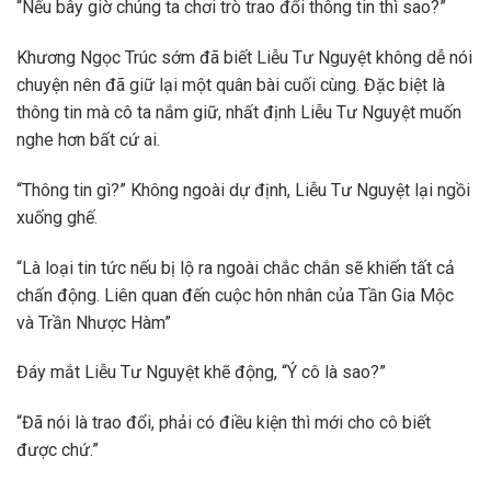
“Nếu bây giờ chúng ta chơi trò trao đổi thông tin thì sao?”
Khương Ngọc Trúc sớm đã biết Liễu Tư Nguyệt không dễ nói
chuyện nên đã giữ lại một quân bài cuối cùng. Đặc biệt là
thông tin mà cô ta nắm giữ, nhất định Liễu Tư Nguyệt muốn
nghe hơn bất cứ ai.
“Thông tin gì?” Không ngoài dự định, Liễu Tư Nguyệt lại ngồi
xuống ghế.
“Là loại tin tức nếu bị lộ ra ngoài chắc chắn sẽ khiến tất cả
chấn động. Liên quan đến cuộc hôn nhân của Tần Gia Mộc
và Trần Nhược Hàm”
Đáy mắt Liễu Tư Nguyệt khẽ động, “Ý cô là sao?”
“Đã nói là trao đổi, phải có điều kiện thì mới cho cô biết
được chứ.”