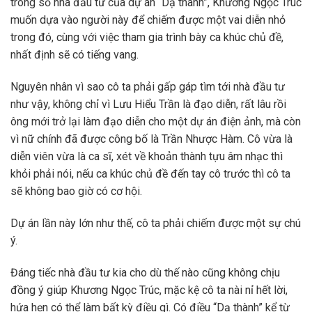
trong số nhà đầu tư của dự án “Dạ thành”, Khương Ngọc Trúc
muốn dựa vào người này để chiếm được một vai diễn nhỏ
trong đó, cùng với việc tham gia trình bày ca khúc chủ đề,
nhất định sẽ có tiếng vang.
Nguyên nhân vì sao cô ta phải gấp gáp tìm tới nhà đầu tư
như vậy, không chỉ vì Lưu Hiểu Trần là đạo diễn, rất lâu rồi
ông mới trở lại làm đạo diễn cho một dự án điện ảnh, mà còn
vì nữ chính đã được công bố là Trần Nhược Hàm. Cô vừa là
diễn viên vừa là ca sĩ, xét về khoản thành tựu âm nhạc thì
khỏi phải nói, nếu ca khúc chủ đề đến tay cô trước thì cô ta
sẽ không bao giờ có cơ hội.
Dự án lần này lớn như thế, cô ta phải chiếm được một sự chú
ý.
Đáng tiếc nhà đầu tư kia cho dù thế nào cũng không chịu
đồng ý giúp Khương Ngọc Trúc, mặc kệ cô ta nài nỉ hết lời,
hứa hẹn có thể làm bất kỳ điều gì. Có điều “Dạ thành” kể từ