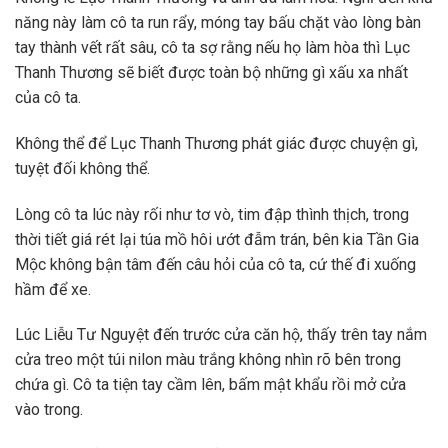
năng này làm cô ta run rẩy, móng tay bấu chặt vào lòng bàn
tay thành vết rất sâu, cô ta sợ rằng nếu họ làm hòa thì Lục
Thanh Thương sẽ biết được toàn bộ những gì xấu xa nhất
của cô ta.
Không thể để Lục Thanh Thương phát giác được chuyện gì,
tuyệt đối không thể.
Lòng cô ta lúc này rối như tơ vò, tim đập thình thịch, trong
thời tiết giá rét lại túa mồ hôi ướt đẫm trán, bên kia Tần Gia
Mộc không bận tâm đến câu hỏi của cô ta, cứ thế đi xuống
hầm để xe.
Lúc Liễu Tư Nguyệt đến trước cửa căn hộ, thấy trên tay nắm
cửa treo một túi nilon màu trắng không nhìn rõ bên trong
chứa gì. Cô ta tiện tay cầm lên, bấm mật khẩu rồi mở cửa
vào trong.