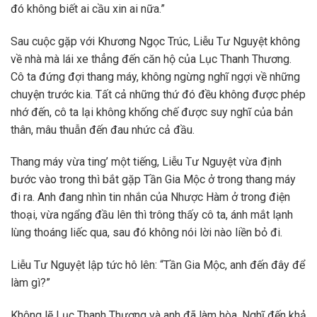
đó không biết ai cầu xin ai nữa.”
Sau cuộc gặp với Khương Ngọc Trúc, Liễu Tư Nguyệt không
về nhà mà lái xe thẳng đến căn hộ của Lục Thanh Thương.
Cô ta đứng đợi thang máy, không ngừng nghĩ ngợi về những
chuyện trước kia. Tất cả những thứ đó đều không được phép
nhớ đến, cô ta lại không khống chế được suy nghĩ của bản
thân, mâu thuẫn đến đau nhức cả đầu.
Thang máy vừa ting’ một tiếng, Liễu Tư Nguyệt vừa định
bước vào trong thì bắt gặp Tần Gia Mộc ở trong thang máy
đi ra. Anh đang nhìn tin nhắn của Nhược Hàm ở trong điện
thoại, vừa ngẩng đầu lên thì trông thấy cô ta, ánh mắt lạnh
lùng thoáng liếc qua, sau đó không nói lời nào liền bỏ đi.
Liễu Tư Nguyệt lập tức hô lên: “Tần Gia Mộc, anh đến đây để
làm gì?”
Không lẽ Lục Thanh Thương và anh đã làm hòa. Nghĩ đến khả