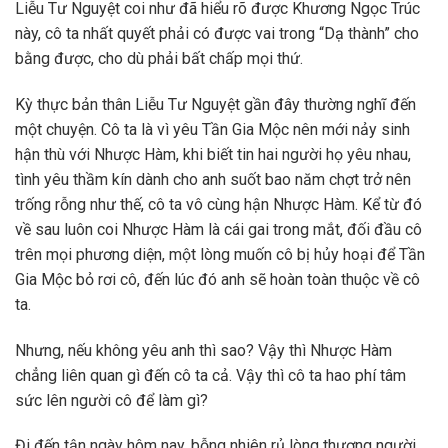
Liễu Tư Nguyệt coi như đã hiểu rõ được Khương Ngọc Trúc
này, cô ta nhất quyết phải có được vai trong “Dạ thành” cho
bằng được, cho dù phải bất chấp mọi thứ.
Kỳ thực bản thân Liễu Tư Nguyệt gần đây thường nghĩ đến
một chuyện. Cô ta là vì yêu Tần Gia Mộc nên mới nảy sinh
hận thù với Nhược Hàm, khi biết tin hai người họ yêu nhau,
tình yêu thầm kín dành cho anh suốt bao năm chợt trở nên
trống rỗng như thế, cô ta vô cùng hận Nhược Hàm. Kể từ đó
về sau luôn coi Nhược Hàm là cái gai trong mắt, đối đầu cô
trên mọi phương diện, một lòng muốn cô bị hủy hoại để Tần
Gia Mộc bỏ rơi cô, đến lúc đó anh sẽ hoàn toàn thuộc về cô
ta.
Nhưng, nếu không yêu anh thì sao? Vậy thì Nhược Hàm
chẳng liên quan gì đến cô ta cả. Vậy thì cô ta hao phí tâm
sức lên người cô để làm gì?
Đi đến tận ngày hôm nay, bỗng nhiên rủ lòng thương người