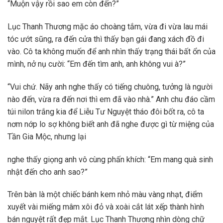
“Muộn vậy rồi sao em còn đến?”
Lục Thanh Thương mặc áo choàng tắm, vừa đi vừa lau mái
tóc ướt sũng, ra đến cửa thì thấy bạn gái đang xách đồ đi
vào. Cô ta không muốn để anh nhìn thấy trạng thái bất ổn của
mình, nở nụ cười: “Em đến tìm anh, anh không vui à?”
“Vui chứ. Nãy anh nghe thấy có tiếng chuông, tưởng là người
nào đến, vừa ra đến nơi thì em đã vào nhà.” Anh chu đáo cầm
túi nilon trắng kia để Liễu Tư Nguyệt tháo đôi bốt ra, cô ta
nơm nớp lo sợ không biết anh đã nghe được gì từ miệng của
Tần Gia Mộc, nhưng lại
nghe thấy giọng anh vô cùng phấn khích: “Em mang quà sinh
nhật đến cho anh sao?”
Trên bàn là một chiếc bánh kem nhỏ màu vàng nhạt, điểm
xuyết vài miếng mâm xôi đỏ và xoài cắt lát xếp thành hình
bán nguyệt rất đẹp mắt. Lục Thanh Thương nhìn dòng chữ