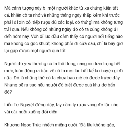
Mà cảnh tượng này bị một người khác từ xa chứng kiến tất
cả, khiến cô ta nhớ về những tháng ngày thấp kém khi trước
phải đi xin xỏ, tiếp rượu đủ các loại, có thứ gì mà không từng
trải qua. Nếu không có những ngày đó cô ta cũng không đi
đến hôm nay. Vốn dĩ lúc đầu cảm thấy có người nổi tiếng nào
mà không có góc khuất, không phải đi cửa sau, chỉ là bây giờ
lại gặp được một người quá tốt.
Người đó yêu thương cô ta thật lòng, nâng niu trân trọng hết
mực, luôn đứng ra bảo vệ cô ta mọi lúc bất kể là chuyện gì đi
nữa. Đó là những thứ cô ta chưa bao giờ có được trước đây.
Nhưng sẽ ra sao nếu người đó biết được quá khứ dơ bẩn
đó?
Liễu Tư Nguyệt đứng dậy, tay cầm ly rượu vang đỏ lắc nhẹ
vài cái, ngồi xuống đối diện
Khương Ngọc Trúc, nhếch miệng cười: “Đã lâu không gặp,