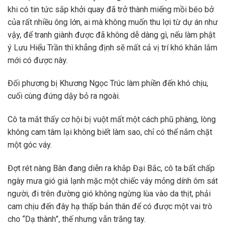
khi có tin tức sắp khởi quay đã trở thành miếng mồi béo bở
của rất nhiều ông lớn, ai mà không muốn thu lợi từ dự án như
vậy, để tranh giành được đã không dễ dàng gì, nếu làm phật
ý Lưu Hiểu Trần thì khẳng định sẽ mất cả vị trí khó khăn lắm
mới có được này.
Đối phương bị Khương Ngọc Trúc làm phiền đến khó chịu,
cuối cùng đứng dậy bỏ ra ngoài.
Cô ta mắt thấy cơ hội bị vuột mất một cách phũ phàng, lòng
không cam tâm lại không biết làm sao, chỉ có thể nắm chặt
một góc váy.
Đợt rét nàng Bân đang diễn ra khắp Đại Bắc, cô ta bất chấp
ngày mưa gió giá lạnh mặc một chiếc váy mỏng dính ôm sát
người, đi trên đường gió không ngừng lùa vào da thịt, phải
cam chịu đến đây hạ thấp bản thân để có được một vai trò
cho “Dạ thành”, thế nhưng vẫn trắng tay.