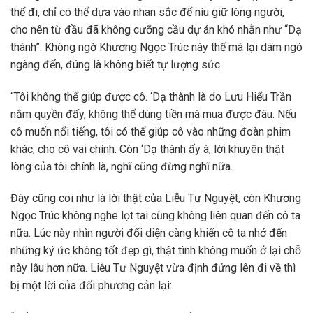
thể đi, chỉ có thể dựa vào nhan sắc để níu giữ lòng người,
cho nên từ đầu đã không cưỡng cầu dự án khó nhằn như “Dạ
thành”. Không ngờ Khương Ngọc Trúc này thế mà lại dám ngó
ngàng đến, đúng là không biết tự lượng sức.
“Tôi không thể giúp được cô. ‘Dạ thành là do Lưu Hiểu Trần
nắm quyền đấy, không thể dùng tiền mà mua được đâu. Nếu
cô muốn nổi tiếng, tôi có thể giúp cô vào những đoàn phim
khác, cho cô vai chính. Còn ‘Dạ thành ấy à, lời khuyên thật
lòng của tôi chính là, nghĩ cũng đừng nghĩ nữa.
Đây cũng coi như là lời thật của Liễu Tư Nguyệt, còn Khương
Ngọc Trúc không nghe lọt tai cũng không liên quan đến cô ta
nữa. Lúc này nhìn người đối diện càng khiến cô ta nhớ đến
những ký ức không tốt đẹp gì, thật tình không muốn ở lại chỗ
này lâu hơn nữa. Liễu Tư Nguyệt vừa định đứng lên đi về thì
bị một lời của đối phương cản lại: