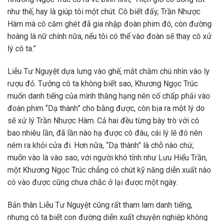
như thế, hay là giúp tôi một chút. Cô biết đấy, Trần Nhược
Hàm mà cô căm ghét đã gia nhập đoàn phim đó, còn đường
hoàng là nữ chính nữa, nếu tôi có thể vào đoàn sẽ thay cô xử
lý cô ta.”
Liễu Tư Nguyệt dựa lưng vào ghế, mắt chăm chú nhìn vào ly
rượu đỏ. Tưởng cô ta không biết sao, Khương Ngọc Trúc
muốn danh tiếng của mình thăng hạng nên cố chấp phải vào
đoàn phim “Dạ thành” cho bằng được, còn bịa ra một lý do
sẽ xử lý Trần Nhược Hàm. Cả hai đều từng bày trò với cô
bao nhiêu lần, đã lần nào hạ được cô đâu, cái lý lẽ đó nên
ném ra khỏi cửa đi. Hơn nữa, “Dạ thành” là chỗ nào chứ,
muốn vào là vào sao, với người khó tỉnh như Lưu Hiểu Trần,
một Khương Ngọc Trúc chẳng có chút kỹ năng diễn xuất nào
có vào được cũng chưa chắc ở lại được một ngày.
Bản thân Liễu Tư Nguyệt cũng rất tham lam danh tiếng,
nhưng cô ta biết con đường diễn xuất chuyên nghiệp không