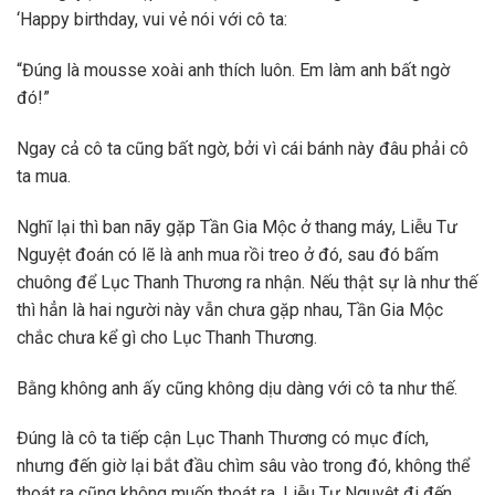
‘Happy birthday, vui vẻ nói với cô ta:
“Đúng là mousse xoài anh thích luôn. Em làm anh bất ngờ
đó!”
Ngay cả cô ta cũng bất ngờ, bởi vì cái bánh này đâu phải cô
ta mua.
Nghĩ lại thì ban nãy gặp Tần Gia Mộc ở thang máy, Liễu Tư
Nguyệt đoán có lẽ là anh mua rồi treo ở đó, sau đó bấm
chuông để Lục Thanh Thương ra nhận. Nếu thật sự là như thế
thì hẳn là hai người này vẫn chưa gặp nhau, Tần Gia Mộc
chắc chưa kể gì cho Lục Thanh Thương.
Bằng không anh ấy cũng không dịu dàng với cô ta như thế.
Đúng là cô ta tiếp cận Lục Thanh Thương có mục đích,
nhưng đến giờ lại bắt đầu chìm sâu vào trong đó, không thể
thoát ra cũng không muốn thoát ra. Liễu Tư Nguyệt đi đến