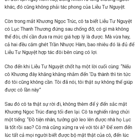
khác, đó cũng không phải tác phong của Liễu Tư Nguyệt.
Còn trong mắt Khương Ngọc Trúc, cô ta biết Liễu Tư Nguyệt
có Lục Thanh Thương đứng sau chống đỡ, có gì mà không
thể đòi, chỉ cần đưa ra mức giá hợp lý là được. Mà vừa hay,
cả hai đều căm ghét Trần Nhược Hàm, bao nhiêu đó là đủ để
Liễu Tư Nguyệt hợp tác đôi bên cùng có lợi.
Cho đến khi Liễu Tư Nguyệt chốt hạ một lời cuối cùng: “Nếu
cô Khương đây khăng khăng nhắm đến ‘Dạ thành thì tin tức
đó tôi cũng không cần. Tôi đã nói, tôi thật sự không thể giúp
được cô lần này”
Sau đó cô ta thật sự rời đi, không thèm để ý đến sắc mặt
Khương Ngọc Trúc đang tối đen lại. Cô ta nghiến răng chửi
một tiếng: “Đồ tiện nhân, tưởng giờ leo lên được nhà họ Lục
là tốt rồi sao? Cô mà cũng xứng ra vẻ với tôi à? Để xem đến
lúc tất cả mọi người biết được bộ mặt thật của cô, đến lúc