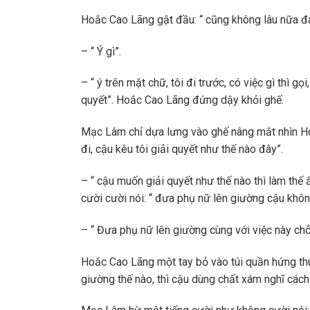
Hoắc Cao Lãng gật đầu: “ cũng không lâu nữa đâ
– “ Ý gì”.
– “ ý trên mặt chữ, tôi đi trước, có việc gì thì gọ
quyết”. Hoắc Cao Lãng đứng dậy khỏi ghế.
Mạc Lâm chỉ dựa lưng vào ghế nâng mắt nhìn Hoắ
đi, cậu kêu tôi giải quyết như thế nào đây”.
– “ cậu muốn giải quyết như thế nào thì làm thế 
cười cười nói: “ đưa phụ nữ lên giường cậu khôn
– “ Đưa phụ nữ lên giường cùng với việc này chỗ
Hoắc Cao Lãng một tay bỏ vào túi quần hứng thú
giường thế nào, thì cậu dùng chất xám nghĩ cách 