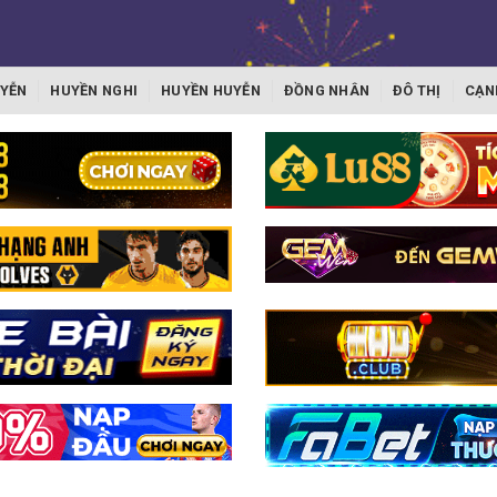
YỄN
HUYỀN NGHI
HUYỀN HUYỄN
ĐỒNG NHÂN
ĐÔ THỊ
CẠN