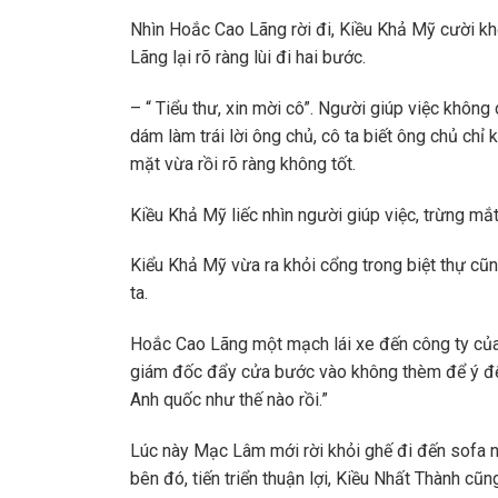
Nhìn Hoắc Cao Lãng rời đi, Kiều Khả Mỹ cười kh
Lãng lại rõ ràng lùi đi hai bước.
– “ Tiểu thư, xin mời cô”. Người giúp việc khôn
dám làm trái lời ông chủ, cô ta biết ông chủ chỉ
mặt vừa rồi rõ ràng không tốt.
Kiều Khả Mỹ liếc nhìn người giúp việc, trừng mắt
Kiểu Khả Mỹ vừa ra khỏi cổng trong biệt thự cũn
ta.
Hoắc Cao Lãng một mạch lái xe đến công ty của
giám đốc đẩy cửa bước vào không thèm để ý đến
Anh quốc như thế nào rồi.”
Lúc này Mạc Lâm mới rời khỏi ghế đi đến sofa ngồ
bên đó, tiến triển thuận lợi, Kiều Nhất Thành cũn