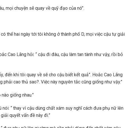
u, mọi chuyện sẽ quay về quỹ đạo của nó”.
i, có thể hai ngày tới tôi không ở thành phố D, mọi việc cậu tự giải
c Cao Lãng hỏi: “ cậu đi đâu, cậu làm tan tành như vậy, rồi bỏ
ấy, đến khi tôi quay về sẽ cho cậu biết kết quả”. Hoắc Cao Lãng
g phải cao thủ sao?. Việc này nguyên tắc cũng giống như vậy.”
 nào giống nhau.”
 nói: “ thay vì cậu dùng chất xám suy nghĩ cách đưa phụ nữ lên
giải quyết vấn đề này đi.”