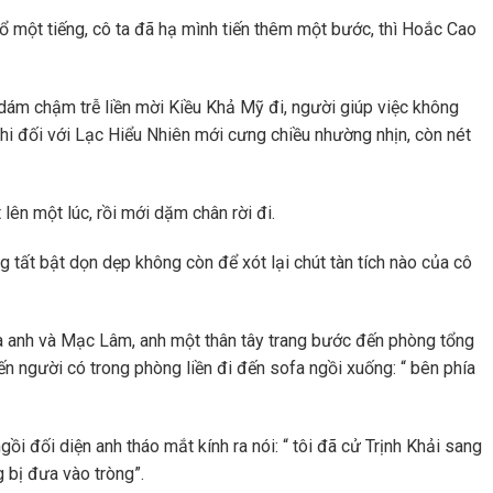
ổ một tiếng, cô ta đã hạ mình tiến thêm một bước, thì Hoắc Cao
g dám chậm trễ liền mời Kiều Khả Mỹ đi, người giúp việc không
 khi đối với Lạc Hiểu Nhiên mới cưng chiều nhường nhịn, còn nét
 lên một lúc, rồi mới dặm chân rời đi.
g tất bật dọn dẹp không còn để xót lại chút tàn tích nào của cô
 anh và Mạc Lâm, anh một thân tây trang bước đến phòng tổng
 người có trong phòng liền đi đến sofa ngồi xuống: “ bên phía
i đối diện anh tháo mắt kính ra nói: “ tôi đã cử Trịnh Khải sang
g bị đưa vào tròng”.