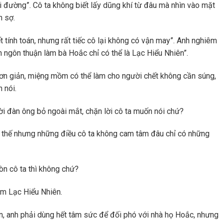
i đường”. Cô ta không biết lấy dũng khí từ đâu mà nhìn vào mặt
n sợ.
ết tính toán, nhưng rất tiếc cô lại không có vận may”. Anh nghiêm
h ngôn thuận làm bà Hoắc chỉ có thể là Lạc Hiểu Nhiên”.
ơn giản, miệng mồm có thể làm cho người chết không cần súng,
 nói.
ời đàn ông bỏ ngoài mắt, chặn lời cô ta muốn nói chứ?
 thế nhưng những điều cô ta không cam tâm đâu chỉ có những
n cô ta thì không chứ?
ém Lạc Hiểu Nhiên.
 anh phải dùng hết tâm sức để đối phó với nhà họ Hoắc, nhưng