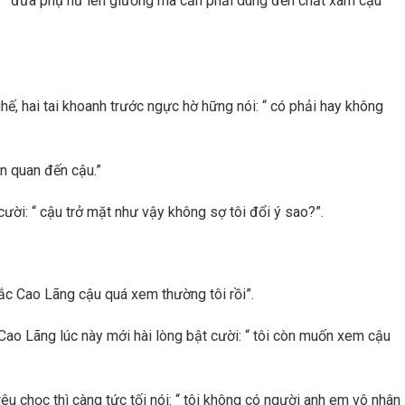
 “ đưa phụ nữ lên giường mà cần phải dùng đến chất xám cậu
ế, hai tai khoanh trước ngực hờ hững nói: “ có phải hay không
.
ên quan đến cậu.”
ười: “ cậu trở mặt như vậy không sợ tôi đổi ý sao?”.
ắc Cao Lãng cậu quá xem thường tôi rồi”.
ao Lãng lúc này mới hài lòng bật cười: “ tôi còn muốn xem cậu
êu chọc thì càng tức tối nói: “ tôi không có người anh em vô nhân