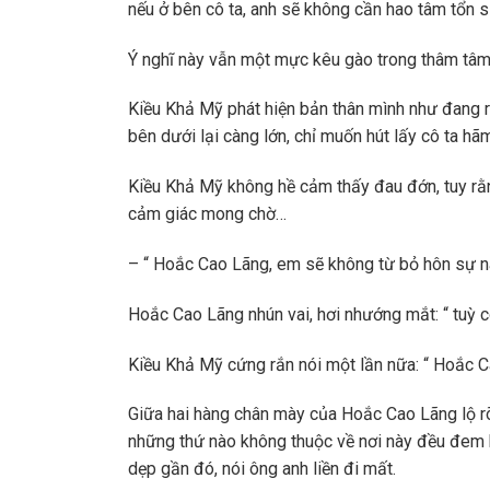
nếu ở bên cô ta, anh sẽ không cần hao tâm tổn
Ý nghĩ này vẫn một mực kêu gào trong thâm tâ
Kiều Khả Mỹ phát hiện bản thân mình như đang r
bên dưới lại càng lớn, chỉ muốn hút lấy cô ta hã
Kiều Khả Mỹ không hề cảm thấy đau đớn, tuy rằn
cảm giác mong chờ…
– “ Hoắc Cao Lãng, em sẽ không từ bỏ hôn sự n
Hoắc Cao Lãng nhún vai, hơi nhướng mắt: “ tuỳ c
Kiều Khả Mỹ cứng rắn nói một lần nữa: “ Hoắc C
Giữa hai hàng chân mày của Hoắc Cao Lãng lộ rõ s
những thứ nào không thuộc về nơi này đều đem bỏ
dẹp gần đó, nói ông anh liền đi mất.