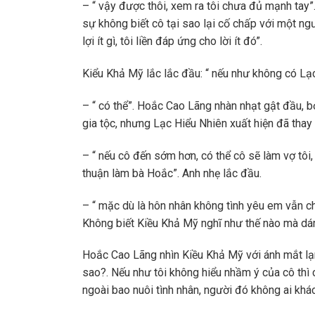
– “ vậy được thôi, xem ra tôi chưa đủ mạnh tay”.
sự không biết cô tại sao lại cố chấp với một ng
lợi ít gì, tôi liền đáp ứng cho lời ít đó”.
Kiểu Khả Mỹ lắc lắc đầu: “ nếu như không có Lạ
– “ có thể”. Hoắc Cao Lãng nhàn nhạt gật đầu, b
gia tộc, nhưng Lạc Hiểu Nhiên xuất hiện đã thay 
– “ nếu cô đến sớm hơn, có thể cô sẽ làm vợ tôi,
thuận làm bà Hoắc”. Anh nhẹ lắc đầu.
– “ mặc dù là hôn nhân không tình yêu em vẫn c
Không biết Kiều Khả Mỹ nghĩ như thế nào mà dám
Hoắc Cao Lãng nhìn Kiều Khả Mỹ với ánh mắt lạnh,
sao?. Nếu như tôi không hiểu nhầm ý của cô thì 
ngoài bao nuôi tình nhân, người đó không ai khá