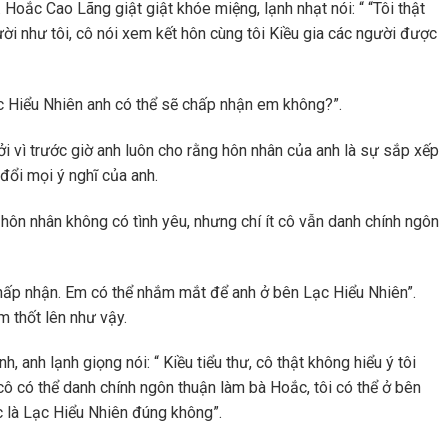
 Hoắc Cao Lãng giật giật khóe miệng, lạnh nhạt nói: “ “Tôi thật
ười như tôi, cô nói xem kết hôn cùng tôi Kiều gia các người được
c Hiểu Nhiên anh có thể sẽ chấp nhận em không?”.
ởi vì trước giờ anh luôn cho rằng hôn nhân của anh là sự sắp xếp
đổi mọi ý nghĩ của anh.
 hôn nhân không có tình yêu, nhưng chí ít cô vẫn danh chính ngôn
hấp nhận. Em có thể nhắm mắt để anh ở bên Lạc Hiểu Nhiên”.
 thốt lên như vậy.
 anh lạnh giọng nói: “ Kiều tiểu thư, cô thật không hiểu ý tôi
cô có thể danh chính ngôn thuận làm bà Hoắc, tôi có thể ở bên
c là Lạc Hiểu Nhiên đúng không”.