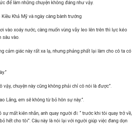
 sức để làm những chuyện không đáng như vậy.
m Kiều Khả Mỹ và ngày càng bành trướng
ơi vào xoáy nước, càng muốn vùng vẫy leo lên trên thì lực kéo
m sâu vào.
g cảm giác này rất xa lạ, nhưng phảng phất lại làm cho cô ta có
ày.”
ô vậy, chuyện này cũng không phải chỉ cô nói là được”.
ao Lãng, em sẽ không từ bỏ hôn sự này.”.
ự mất kiên nhẫn, anh quay người đi: “ trước khi tôi quay trở về,
 hết cho tôi”. Câu này là nói lại với người giúp việc đang dọn