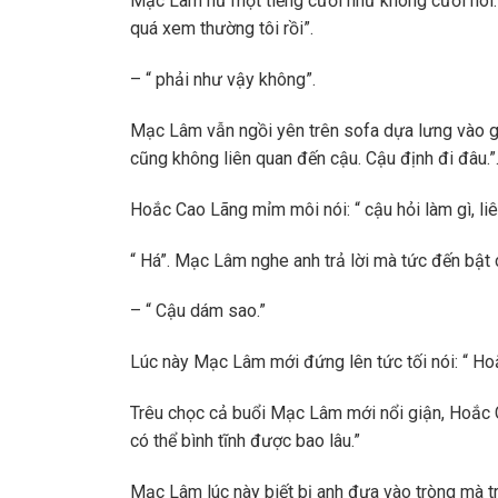
Mạc Lâm hừ một tiếng cười như không cười nói:
quá xem thường tôi rồi”.
– “ phải như vậy không”.
Mạc Lâm vẫn ngồi yên trên sofa dựa lưng vào gh
cũng không liên quan đến cậu. Cậu định đi đâu.”
Hoắc Cao Lãng mỉm môi nói: “ cậu hỏi làm gì, li
“ Há”. Mạc Lâm nghe anh trả lời mà tức đến bật c
– “ Cậu dám sao.”
Lúc này Mạc Lâm mới đứng lên tức tối nói: “ Ho
Trêu chọc cả buổi Mạc Lâm mới nổi giận, Hoắc C
có thể bình tĩnh được bao lâu.”
Mạc Lâm lúc này biết bị anh đưa vào tròng mà tr