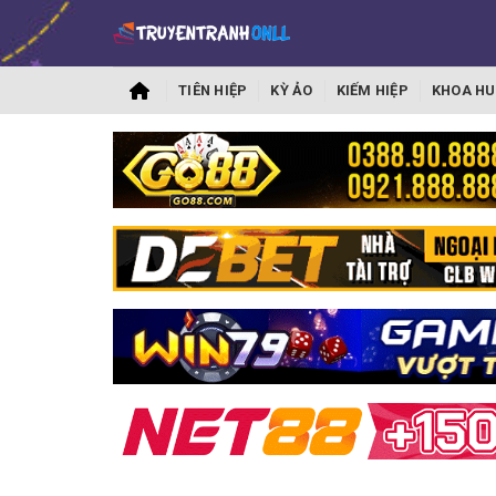
TIÊN HIỆP
KỲ ẢO
KIẾM HIỆP
KHOA HU