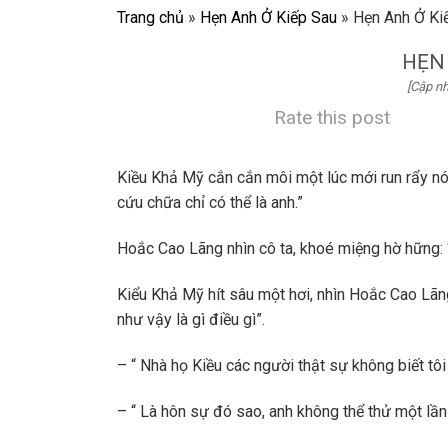
Trang chủ
»
Hẹn Anh Ở Kiếp Sau
»
Hẹn Anh Ở Ki
HẸN
[Cập nh
Rate this post
Kiều Khả Mỹ cắn cắn môi một lúc mới run rẩy nó
cứu chữa chỉ có thể là anh.”
Hoắc Cao Lãng nhìn cô ta, khoé miệng hờ hững: “ 
Kiểu Khả Mỹ hít sâu một hơi, nhìn Hoắc Cao Lãn
như vậy là gì điều gì”.
– “ Nhà họ Kiều các người thật sự không biết tôi
– “ Là hôn sự đó sao, anh không thể thử một lầ