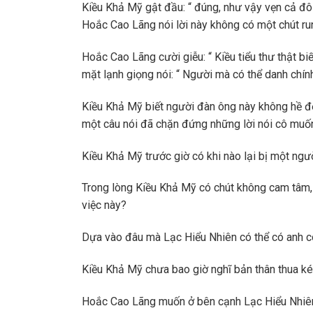
Kiều Khả Mỹ gật đầu: “ đúng, như vậy vẹn cả đô
Hoắc Cao Lãng nói lời này không có một chút ru
Hoắc Cao Lãng cười giễu: “ Kiều tiểu thư thật bi
mặt lạnh giọng nói: “ Người mà có thể danh chín
Kiều Khả Mỹ biết người đàn ông này không hề đ
một câu nói đã chặn đứng những lời nói cô muốn
Kiều Khả Mỹ trước giờ có khi nào lại bị một ngư
Trong lòng Kiều Khả Mỹ có chút không cam tâm,
việc này?
Dựa vào đâu mà Lạc Hiểu Nhiên có thể có anh cò
Kiều Khả Mỹ chưa bao giờ nghĩ bản thân thua k
Hoắc Cao Lãng muốn ở bên cạnh Lạc Hiểu Nhiên,