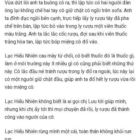
Vừa dứt lời anh ta buông cô ra, thì lập tức có hai người đàn
ông lại khống chế hai tay cô giữ chặt cô ngồi trên sofa. Anh
ta đĩnh đạc ngồi bên cạnh, trực tiếp lấy ly rượu tây đã pha
chế trên bàn, lập tức bỏ vào trong ly rượu một viên thuốc
màu trắng. Anh ta lắc lắc cốc rượu, đợi sau khi viên thuốc
trắng hòa tan, lập tức bóp miệng cô đổ vào.
Lạc Hiểu Nhiên cau mày từ chối, cô biết thuốc đó là thuốc gì,
làm ở môi trường này ít nhiều gì cô cũng phải biết những thứ
này. Cô lắc đầu né tránh rượu trong ly đổ ra ngoài, lúc này lại
có một người giữ chặt đầu, giúp anh ta đổ hết ly rượu vừa rồi
vào miệng cô.
Lạc Hiểu Nhiên không biết là ai gọi chị Lưu tới giúp mình,
nhưng khi chị ấy tới thì mọi chuyện đã rồi, ly rượu đã thành
công vào người của cô.
Lạc Hiểu Nhiên rùng mình một cái, toàn thân không khỏi run
run.