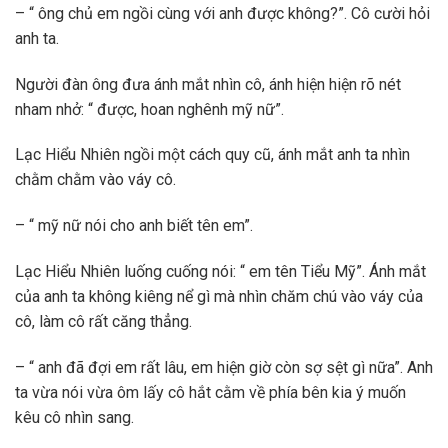
– “ ông chủ em ngồi cùng với anh được không?”. Cô cười hỏi
anh ta.
Người đàn ông đưa ánh mắt nhìn cô, ánh hiện hiện rõ nét
nham nhở: “ được, hoan nghênh mỹ nữ”.
Lạc Hiểu Nhiên ngồi một cách quy cũ, ánh mắt anh ta nhìn
chằm chằm vào váy cô.
– “ mỹ nữ nói cho anh biết tên em”.
Lạc Hiểu Nhiên luống cuống nói: “ em tên Tiểu Mỹ”. Ánh mắt
của anh ta không kiêng nể gì mà nhìn chăm chú vào váy của
cô, làm cô rất căng thẳng.
– “ anh đã đợi em rất lâu, em hiện giờ còn sợ sệt gì nữa”. Anh
ta vừa nói vừa ôm lấy cô hắt cằm về phía bên kia ý muốn
kêu cô nhìn sang.