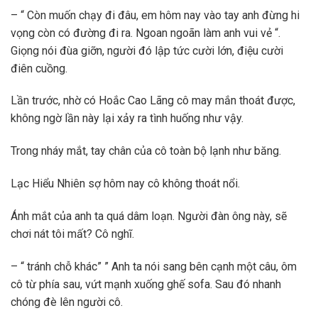
– “ Còn muốn chạy đi đâu, em hôm nay vào tay anh đừng hi
vọng còn có đường đi ra. Ngoan ngoãn làm anh vui vẻ “.
Giọng nói đùa giỡn, người đó lập tức cười lớn, điệu cười
điên cuồng.
Lần trước, nhờ có Hoắc Cao Lãng cô may mắn thoát được,
không ngờ lần này lại xảy ra tình huống như vậy.
Trong nháy mắt, tay chân của cô toàn bộ lạnh như băng.
Lạc Hiểu Nhiên sợ hôm nay cô không thoát nổi.
Ánh mắt của anh ta quá dâm loạn. Người đàn ông này, sẽ
chơi nát tôi mất? Cô nghĩ.
– “ tránh chỗ khác” ” Anh ta nói sang bên cạnh một câu, ôm
cô từ phía sau, vứt mạnh xuống ghế sofa. Sau đó nhanh
chóng đè lên người cô.