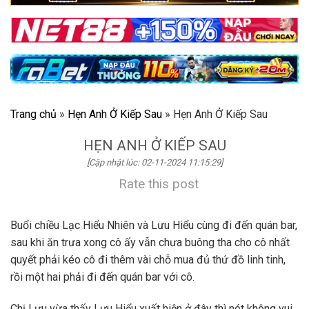
Trang chủ
»
Hẹn Anh Ở Kiếp Sau
»
Hẹn Anh Ở Kiếp Sau
HẸN ANH Ở KIẾP SAU
[Cập nhật lúc: 02-11-2024 11:15:29]
Rate this post
Buổi chiều Lạc Hiểu Nhiên và Lưu Hiểu cùng đi đến quán bar,
sau khi ăn trưa xong cô ấy vẫn chưa buông tha cho cô nhất
quyết phải kéo cô đi thêm vài chỗ mua đủ thứ đồ linh tinh,
rồi một hai phải đi đến quán bar với cô.
Chị Lưu vừa thấy Lưu Hiểu xuất hiện ở đây thì nét không vui