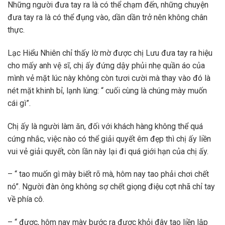
Những người đưa tay ra là có thể chạm đến, những chuyện
đưa tay ra là có thể đụng vào, dần dần trở nên không chân
thực.
Lạc Hiểu Nhiên chỉ thấy lờ mờ được chị Lưu đưa tay ra hiệu
cho mấy anh vệ sĩ, chị ấy đứng dậy phủi nhẹ quần áo của
mình vẻ mặt lúc này không còn tươi cười mà thay vào đó là
nét mặt khinh bỉ, lạnh lùng: “ cuối cùng là chúng mày muốn
cái gì”.
Chị ấy là người làm ăn, đối với khách hàng không thể quá
cứng nhắc, việc nào có thể giải quyết êm đẹp thì chị ấy liền
vui vẻ giải quyết, còn lần này lại đi quá giới hạn của chị ấy.
– “ tao muốn gì mày biết rõ mà, hôm nay tao phải chơi chết
nó”. Người đàn ông không sợ chết giọng điệu cợt nhã chỉ tay
về phía cô.
– “ được, hôm nay mày bước ra được khỏi đây tao liền lập