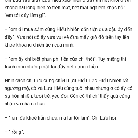
không hài lòng hiện rõ trên mặt, nét mặt nghiêm khắc hỏi:
“em tới đây làm gì”.
– “em đi mua sắm cùng Hiểu Nhiên sẵn tiện đưa cậu ấy đến
đây”. Vừa nói cô ấy vừa vui vẻ đưa mấy giỏ đồ trên tay lên
khoe khoang chiến tích của mình.
– “em ấy chỉ biết phun phí tiền của chị thôi”. Tuy miệng thì
trách móc nhưng mặt lại đầy nét cưng chiều.
Nhìn cách chị Lưu cưng chiều Lưu Hiểu, Lạc Hiểu Nhiên rất
ngưỡng mộ, cô và Lưu Hiểu cùng tuổi nhau nhưng ở cô ấy có
sự hồn nhiên, tươi trẻ, yêu đời. Còn cô thì chỉ thấy quá cứng
nhắc và nhàm chán.
– “ em đã khoẻ hẳn chưa, mà lại tới làm”. Chị Lưu hỏi.
– “ rồi ạ”.