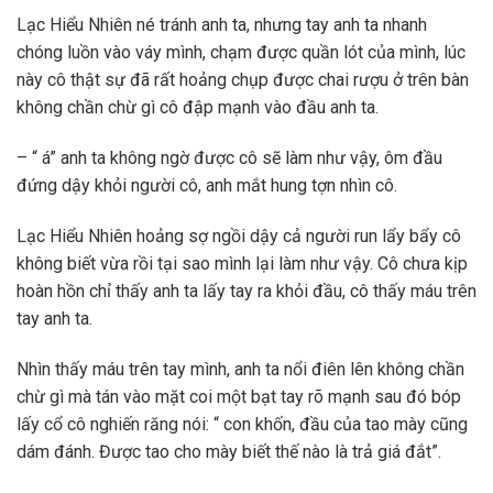
Lạc Hiểu Nhiên né tránh anh ta, nhưng tay anh ta nhanh
chóng luồn vào váy mình, chạm được quần lót của mình, lúc
này cô thật sự đã rất hoảng chụp được chai rượu ở trên bàn
không chần chừ gì cô đập mạnh vào đầu anh ta.
– “ á” anh ta không ngờ được cô sẽ làm như vậy, ôm đầu
đứng dậy khỏi người cô, anh mắt hung tợn nhìn cô.
Lạc Hiểu Nhiên hoảng sợ ngồi dậy cả người run lẩy bẩy cô
không biết vừa rồi tại sao mình lại làm như vậy. Cô chưa kịp
hoàn hồn chỉ thấy anh ta lấy tay ra khỏi đầu, cô thấy máu trên
tay anh ta.
Nhìn thấy máu trên tay mình, anh ta nổi điên lên không chần
chừ gì mà tán vào mặt coi một bạt tay rõ mạnh sau đó bóp
lấy cổ cô nghiến răng nói: “ con khốn, đầu của tao mày cũng
dám đánh. Được tao cho mày biết thế nào là trả giá đắt”.