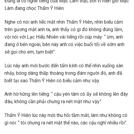
Đúng là cô nghe tiếng của Mạc Lâm thật, bởi vì hiện giờ Mạc
Lâm đang chọc Thẩm Ý Hiên.
Nghe cô nói anh liếc mắt nhìn Thẩm Ý Hiên, nhìn biểu cảm
trên gương mặt anh ta, anh thấy có gì đó không đúng lắm,
vội nói với Lạc Hiểu Nhiên vài tiếng rồi cúp máy: “ ừm, anh
đang ở bên ngoài, bên này anh có việc buổi tối về sớm anh
sẽ gọi cho em, tạm biệt”.
Lúc này anh mới bước đến tấm kính có thể nhìn xuống sàn
nhảy, bóng dáng thấp thoáng trong đám người đó, anh đã
biết tại sao Thẩm Ý Hiên có biểu cảm như vậy.
Anh hờ hững lên tiếng: “ cậu yên tâm cô ấy sẽ không lên đây
đâu, không cần phải chưng ra nét mặt như vậy”.
Thẩm Ý Hiên lúc này mới thu hồi tầm mắt, làm như không có
gì nói: “ tôi chưng ra nét mặt thế nào, các cậu nghĩ nhiều rồi”.