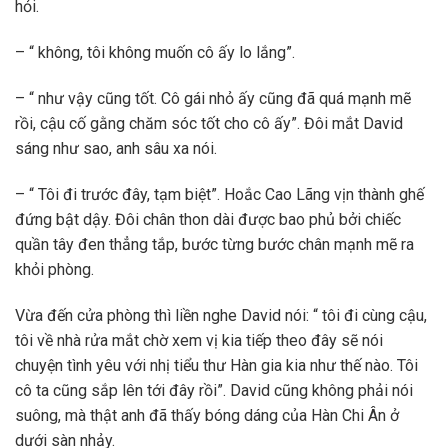
hỏi.
– “ không, tôi không muốn cô ấy lo lắng”.
– “ như vậy cũng tốt. Cô gái nhỏ ấy cũng đã quá mạnh mẽ
rồi, cậu cố gằng chăm sóc tốt cho cô ấy”. Đôi mắt David
sáng như sao, anh sâu xa nói.
– “ Tôi đi trước đây, tạm biệt”. Hoắc Cao Lãng vịn thành ghế
đứng bật dậy. Đôi chân thon dài được bao phủ bởi chiếc
quần tây đen thẳng tắp, bước từng bước chân mạnh mẽ ra
khỏi phòng.
Vừa đến cửa phòng thì liền nghe David nói: “ tôi đi cùng cậu,
tôi về nhà rửa mắt chờ xem vị kia tiếp theo đây sẽ nói
chuyện tình yêu với nhị tiểu thư Hàn gia kia như thế nào. Tôi
cô ta cũng sắp lên tới đây rồi”. David cũng không phải nói
suông, mà thật anh đã thấy bóng dáng của Hàn Chi Ân ở
dưới sàn nhảy.