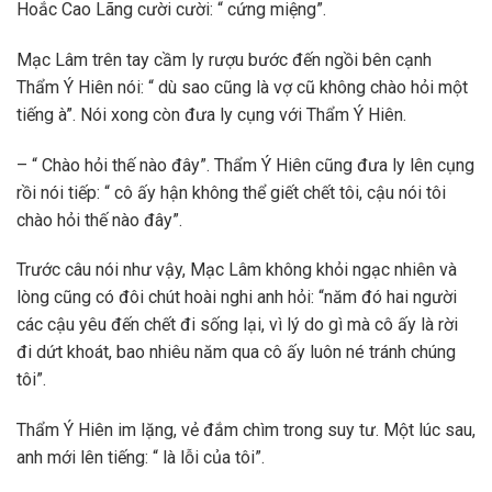
Hoắc Cao Lãng cười cười: “ cứng miệng”.
Mạc Lâm trên tay cầm ly rượu bước đến ngồi bên cạnh
Thẩm Ý Hiên nói: “ dù sao cũng là vợ cũ không chào hỏi một
tiếng à”. Nói xong còn đưa ly cụng với Thẩm Ý Hiên.
– “ Chào hỏi thế nào đây”. Thẩm Ý Hiên cũng đưa ly lên cụng
rồi nói tiếp: “ cô ấy hận không thể giết chết tôi, cậu nói tôi
chào hỏi thế nào đây”.
Trước câu nói như vậy, Mạc Lâm không khỏi ngạc nhiên và
lòng cũng có đôi chút hoài nghi anh hỏi: “năm đó hai người
các cậu yêu đến chết đi sống lại, vì lý do gì mà cô ấy là rời
đi dứt khoát, bao nhiêu năm qua cô ấy luôn né tránh chúng
tôi”.
Thẩm Ý Hiên im lặng, vẻ đắm chìm trong suy tư. Một lúc sau,
anh mới lên tiếng: “ là lỗi của tôi”.