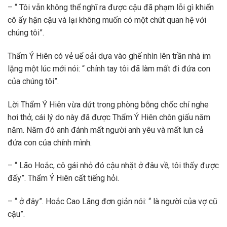
– “ Tôi vẫn không thể nghĩ ra được cậu đã phạm lỗi gì khiến
cô ấy hận cậu và lại không muốn có một chút quan hệ với
chúng tôi”.
Thẩm Ý Hiên có vẻ uể oải dựa vào ghế nhìn lên trần nhà im
lặng một lúc mới nói: “ chính tay tôi đã làm mất đi đứa con
của chúng tôi”.
Lời Thẩm Ý Hiên vừa dứt trong phòng bỗng chốc chỉ nghe
hơi thở, cái lý do này đã được Thẩm Ý Hiên chôn giấu năm
năm. Năm đó anh đánh mất người anh yêu và mất lun cả
đứa con của chính mình.
– “ Lão Hoắc, cô gái nhỏ đó cậu nhặt ở đâu về, tôi thấy được
đấy”. Thẩm Ý Hiên cất tiếng hỏi.
– “ ở đây”. Hoắc Cao Lãng đơn giản nói: “ là người của vợ cũ
cậu”.