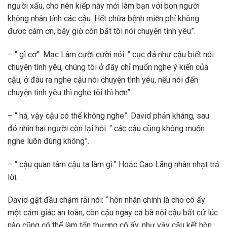
người xấu, cho nên kiếp này mới làm bạn với bọn người
không nhân tính các cậu. Hết chữa bệnh miễn phí không
được cám ơn, bây giờ còn bắt tôi nói chuyện tình yêu”.
– “ gì cơ”. Mạc Lâm cười cười nói: “ cục đá như cậu biết nói
chuyện tình yêu, chúng tôi ở đây chỉ muốn nghe ý kiến của
cậu, ở đâu ra nghe cậu nói chuyện tình yêu, nếu nói đến
chuyện tình yêu thì nghe tôi thì hơn”.
– “ há, vậy cậu có thể không nghe”. David phản kháng, sau
đó nhìn hai người còn lại hỏi: “ các cậu cũng không muốn
nghe luôn đúng không”.
– “ cậu quan tâm cậu ta làm gì.” Hoắc Cao Lãng nhàn nhạt trả
lời.
David gật đầu chậm rãi nói: “ hôn nhân chính là cho cô ấy
một cảm giác an toàn, còn cậu ngay cả bà nội cậu bất cứ lúc
nào cũng có thể làm tổn thương cô ấy, như vậy cậu kết hôn