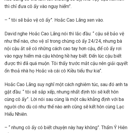
thì chỉ đưa cô ấy vào nguy hiểm”.
– “ tôi sẽ bảo vệ cô ấy”. Hoắc Cao Lãng xen vào.
David nghe Hoắc Cao Lãng nói thì lắc đầu: “ cậu sẽ bảo vệ
như thế nào, cho vệ sĩ trong chừng cô ấy 24/24, nhưng bà
nội cậu ắt sẽ có những cách cao tay hơn cậu, để cô ấy rơi
vào nguy hiểm mà cậu không hề hay biết. Đến lúc cậu biết
được thì đã quá muộn. Tôi thấy trước mắt cậu nên giải quyết
ổn thoả nhà họ Hoắc và cái cô Kiều tiểu thư kia”.
Hoắc Cao Lãng suy nghĩ một cách nghiêm túc, sau đó anh ta
gật đầu: “ tôi sẽ sắp xếp, nhưng nhất định tôi sẽ kết hôn
cùng cô ấy”. Lời nói sau cùng là một câu khẳng định với ba
người cho dù có như thế nào anh cũng sẽ kết hôn cùng Lạc
Hiểu Nhiên.
– “ nhưng cô ấy có biết chuyện này hay không”. Thẩm Ý Hiên