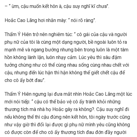
– “ ừm, cậu muốn kết hôn à, cậu suy nghĩ kĩ chưa”.
Hoắc Cao Lãng hơi nhăn mày: “ nói rõ ràng”.
Thẩm Ý Hiên trở nên nghiêm túc: “ cô gái của cậu và người
phụ nữ của tôi là cùng một dạng người, bề ngoài luôn tỏ ra
mạnh mẽ và ngang bướng nhưng bên trong luôn là một tâm
hồn không lành lặn, luôn nhạy cảm. Lúc yêu thì sâu đậm
tưởng chừng như có thể cùng nhau sống cùng nhau chết với
cậu, nhưng đến lúc hận thì hận không thể giết chết cậu để
cho cô ấy bớt đau”.
Thẩm Ý Hiên ngưng lại đưa mắt nhìn Hoắc Cao Lãng một lúc
mới nói tiếp: “ cậu có thể bảo vệ cô ấy tránh khỏi những
thương tích mà nhà họ Hoắc gây ra không?. Cậu suy nghĩ đi
nếu không thể thì cậu đừng nên kết hôn, tôi ngày trước cũng
như vậy giờ thì đổi lại được gì phụ nữ mình yêu cũng không
có được còn để cho cô ấy thương tích đau đớn đầy người