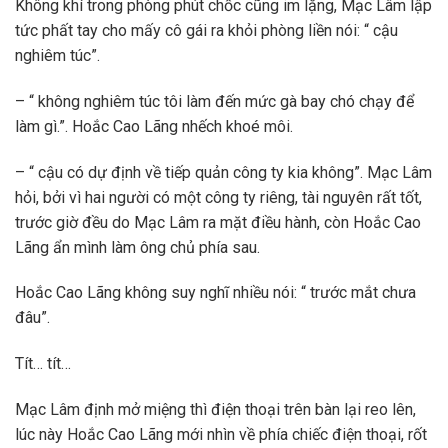
Không khí trong phòng phút chốc cũng im lặng, Mạc Lâm lập
tức phất tay cho mấy cô gái ra khỏi phòng liền nói: “ cậu
nghiêm túc”.
– “ không nghiêm túc tôi làm đến mức gà bay chó chạy để
làm gì.”. Hoắc Cao Lãng nhếch khoé môi.
– “ cậu có dự định về tiếp quản công ty kia không”. Mạc Lâm
hỏi, bởi vì hai người có một công ty riêng, tài nguyên rất tốt,
trước giờ đều do Mạc Lâm ra mặt điều hành, còn Hoắc Cao
Lãng ẩn mình làm ông chủ phía sau.
Hoắc Cao Lãng không suy nghĩ nhiều nói: “ trước mắt chưa
đâu”.
Tít… tít…
Mạc Lâm định mở miệng thì điện thoại trên bàn lại reo lên,
lúc này Hoắc Cao Lãng mới nhìn về phía chiếc điện thoại, rốt