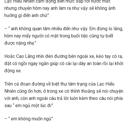
Lạc Hiểu Nhiên cảm động đến mức sắp rơi nước mắt: “
nhưng chuyện hôm nay anh làm ra như vậy sẽ không ảnh
hưởng gì đến anh chứ”.
– “ anh không quan tâm nhiều đến như vậy. Em đừng lo lắng,
hôm nay mấy người có mặt trong buổi tiệc cũng tự biết
được nặng nhẹ.”
Hoắc Cao Lãng nhìn đèn đường bên ngoài xe, kéo tay cô ra,
đặt cô ngồi ngay ngắn giúp cô cài lại dây an toàn rồi lại khởi
động xe.
Trên cả đoạn đường về biệt thự tâm trạng của Lạc Hiểu
Nhiên cũng ổn hơn, ở trong xe cô thỉnh thoảng sẽ nói chuyện
với anh, còn anh ngoài câu trả lời luôn kèm theo câu nói phía
sau “ em ngủ một lúc đi”.
– “ em không muốn ngủ”.