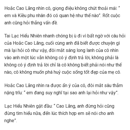
Hoắc Cao Lãng nhìn cô, giọng điệu không chút thoải mái: “
em và Kiều phu nhân đó có quan hệ như thế nào”. Rốt cuộc
anh cũng hỏi thẳng vấn đề.
Tai Lạc Hiểu Nhiên nhanh chóng bị ù đi vì bất ngờ với câu hỏi
của Hoắc Cao Lãng, cuối cùng anh đã biết được chuyện gì
mà lại hỏi cô như vậy, đôi mắt sáng long lanh của cô nhìn
vào anh một lúc vẫn không có ý định trả lời, không phải là
không có ý định trả lời chỉ là cô không biết phải nói như thế
nào, cô không muốn phá huỷ cuộc sống tốt đẹp của mẹ cô.
Hoắc Cao Lãng nhìn ra được ẩn ý của cô, đôi mắt sâu thẳm
nặng trĩu: “ em đang suy nghĩ tại sao anh lại hỏi như vậy”.
Lạc Hiểu Nhiên gật đầu: “ Cao Lãng, anh đừng hỏi cũng
đừng tìm hiểu nữa, đến lúc thích hợp em sẽ nói cho anh
nghe”.