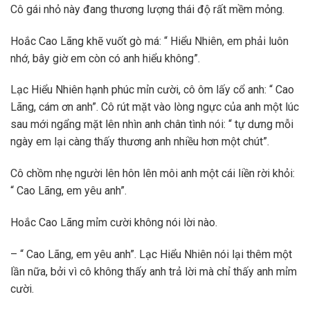
Cô gái nhỏ này đang thương lượng thái độ rất mềm mỏng.
Hoắc Cao Lãng khẽ vuốt gò má: “ Hiểu Nhiên, em phải luôn
nhớ, bây giờ em còn có anh hiểu không”.
Lạc Hiểu Nhiên hạnh phúc mỉn cười, cô ôm lấy cổ anh: “ Cao
Lãng, cám ơn anh”. Cô rút mặt vào lòng ngực của anh một lúc
sau mới ngẩng mặt lên nhìn anh chân tình nói: “ tự dưng mỗi
ngày em lại càng thấy thương anh nhiều hơn một chút”.
Cô chồm nhẹ người lên hôn lên môi anh một cái liền rời khỏi:
“ Cao Lãng, em yêu anh”.
Hoắc Cao Lãng mỉm cười không nói lời nào.
– “ Cao Lãng, em yêu anh”. Lạc Hiểu Nhiên nói lại thêm một
lần nữa, bởi vì cô không thấy anh trả lời mà chỉ thấy anh mỉm
cười.