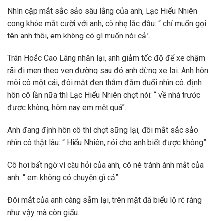
Nhìn cặp mắt sắc sảo sâu lắng của anh, Lạc Hiểu Nhiên
cong khóe mắt cười với anh, cô nhẹ lắc đầu: “ chỉ muốn gọi
tên anh thôi, em không có gì muốn nói cả”.
Trán Hoắc Cao Lãng nhăn lại, anh giảm tốc độ để xe chậm
rãi đi men theo ven đường sau đó anh dừng xe lại. Anh hôn
môi cô một cái, đôi mắt đen thẫm đắm đuối nhìn cô, định
hôn cô lần nữa thì Lạc Hiểu Nhiên chợt nói: “ về nhà trước
được không, hôm nay em mệt quá”.
Anh đang định hôn cô thì chợt sững lại, đôi mắt sắc sảo
nhìn cô thật lâu: “ Hiểu Nhiên, nói cho anh biết được không”.
Cô hơi bất ngờ vì câu hỏi của anh, cô né tránh ánh mắt của
anh: “ em không có chuyện gì cả”.
Đôi mắt của anh càng sẫm lại, trên mặt đã biểu lộ rõ ràng
như vậy mà còn giấu.