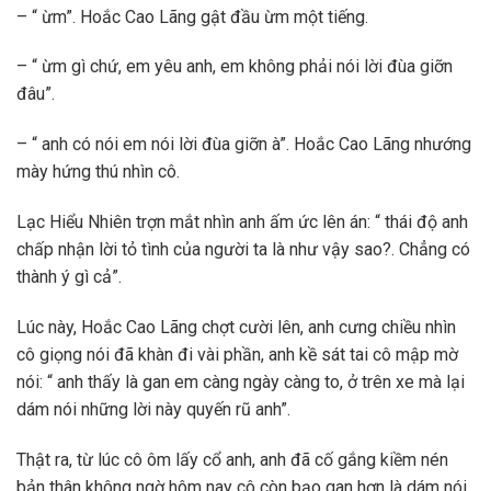
– “ ừm”. Hoắc Cao Lãng gật đầu ừm một tiếng.
– “ ừm gì chứ, em yêu anh, em không phải nói lời đùa giỡn
đâu”.
– “ anh có nói em nói lời đùa giỡn à”. Hoắc Cao Lãng nhướng
mày hứng thú nhìn cô.
Lạc Hiểu Nhiên trợn mắt nhìn anh ấm ức lên án: “ thái độ anh
chấp nhận lời tỏ tình của người ta là như vậy sao?. Chẳng có
thành ý gì cả”.
Lúc này, Hoắc Cao Lãng chợt cười lên, anh cưng chiều nhìn
cô giọng nói đã khàn đi vài phần, anh kề sát tai cô mập mờ
nói: “ anh thấy là gan em càng ngày càng to, ở trên xe mà lại
dám nói những lời này quyến rũ anh”.
Thật ra, từ lúc cô ôm lấy cổ anh, anh đã cố gắng kiềm nén
bản thân không ngờ hôm nay cô còn bạo gan hơn là dám nói