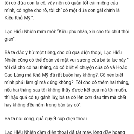
tôi có đứa con là cô, vậy nên cô quản tốt cái miệng của
mình, cô nghe cho rõ, tôi chỉ có một đứa con gái chính là
Kiều Khả Mỹ.”.
Lạc Hiểu Nhiên mím môi: “Kiều phu nhân, xin cho tôi chút thời
gian”.
Bà ta đắc ý hừ một tiếng, cho dù qua điện thoại, Lạc Hiểu
Nhiên cũng có thể đoán vẻ mặt vui sướng của bà ta lúc này “
tôi đã cho cô hai tháng, cô có biết vì chuyện của cô và Hoắc
Cao Lãng mà Khả Mỹ đã rất buồn hay không?. Cô nên biết
mình phải làm gì mà đúng không?. Tôi cho cô thêm hai tháng,
nếu hai tháng sau tôi không thấy được kết quả mà tôi muốn,
thì hậu quả cô tự gánh lấy, bà ta có lên cơn đau tim mà chết
hay không đều nằm trong bàn tay cô”.
Bà ta nói xong, quả quyết cúp điện thoại.
Lạc Hiểu Nhiên cầm điện thoại đã tắt máy, lòng đầy hoang