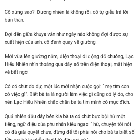
Cô xứng sao?. Đương nhiên là không rồi, cô tự giễu trả lời
bản thân.
Đợi đến giữa khuya vẫn như ngày nào không đợi được sự
xuất hiện của anh, cô đành quay về giường.
Mới vừa lên giường nằm, điện thoại di động đổ chuông, Lạc
Hiểu Nhiên nhìn thoáng qua dãy số trên điện thoại, mặt hiện
vẻ bất ngờ.
Cô có chút do dự, một lúc mới nhận cuộc gọi: “ mẹ tìm con
có việc gì”. Biết bà ta là người làm việc gì cũng có lý do, cho
nên Lạc Hiểu Nhiên chắc chắn bà ta tìm mình có mục đích.
Quả nhiên đầu dây bên kia bà ta có chút bực bội hừ một
tiếng, ngữ điệu của phu nhân kiêu ngạo: “ hừ, chuyện tôi nói
cô đã giải quyết chưa, đừng để tôi phải nói cho bà ta biết số
tiền mà bà ta phẫu thuật từ đâu mà có.”.