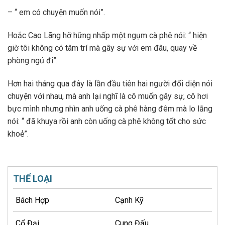
– “ em có chuyện muốn nói”.
Hoắc Cao Lãng hỡ hững nhấp một ngụm cà phê nói: “ hiện
giờ tôi không có tâm trí mà gây sự với em đâu, quay về
phòng ngủ đi”.
Hơn hai tháng qua đây là lần đầu tiên hai người đối diện nói
chuyện với nhau, mà anh lại nghĩ là cô muốn gây sự, cô hơi
bực mình nhưng nhìn anh uống cà phê hàng đêm mà lo lắng
nói: “ đã khuya rồi anh còn uống cà phê không tốt cho sức
khoẻ”.
THỂ LOẠI
Bách Hợp
Cạnh Kỹ
Cổ Đại
Cung Đấu