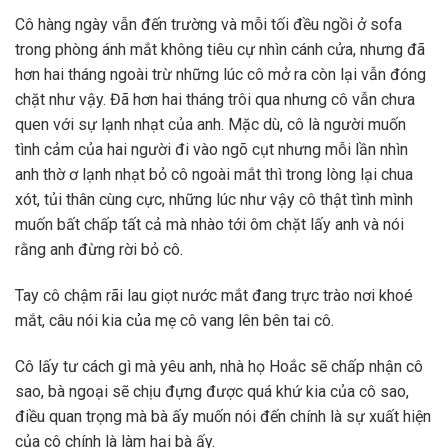
Cô hàng ngày vẫn đến trường và mỗi tối đều ngồi ở sofa
trong phòng ánh mắt không tiêu cự nhìn cánh cửa, nhưng đã
hơn hai tháng ngoài trừ những lúc cô mở ra còn lại vẫn đóng
chặt như vậy. Đã hơn hai tháng trôi qua nhưng cô vẫn chưa
quen với sự lạnh nhạt của anh. Mặc dù, cô là người muốn
tình cảm của hai người đi vào ngõ cụt nhưng mỗi lần nhìn
anh thờ ơ lạnh nhạt bỏ cô ngoài mắt thì trong lòng lại chua
xót, tủi thân cùng cực, những lúc như vậy cô thật tình mình
muốn bất chấp tất cả mà nhào tới ôm chặt lấy anh và nói
rằng anh đừng rời bỏ cô.
Tay cô chậm rãi lau giọt nước mắt đang trực trào nơi khoé
mắt, câu nói kia của mẹ cô vang lên bên tai cô.
Cô lấy tư cách gì mà yêu anh, nhà họ Hoắc sẽ chấp nhận cô
sao, bà ngoại sẽ chịu đựng được quá khứ kia của cô sao,
điều quan trọng mà bà ấy muốn nói đến chính là sự xuất hiện
của cô chính là làm hại bà ấy.