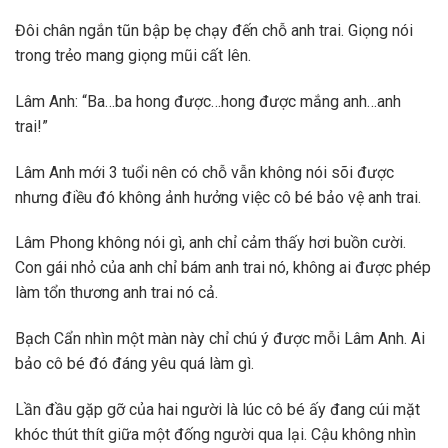
Đôi chân ngắn tũn bập bẹ chạy đến chỗ anh trai. Giọng nói
trong trẻo mang giọng mũi cất lên.
Lâm Anh: “Ba…ba hong được…hong được mắng anh…anh
trai!”
Lâm Anh mới 3 tuổi nên có chỗ vẫn không nói sõi được
nhưng điều đó không ảnh hưởng việc cô bé bảo vệ anh trai.
Lâm Phong không nói gì, anh chỉ cảm thấy hơi buồn cười.
Con gái nhỏ của anh chỉ bám anh trai nó, không ai được phép
làm tổn thương anh trai nó cả.
Bạch Cẩn nhìn một màn này chỉ chú ý được mỗi Lâm Anh. Ai
bảo cô bé đó đáng yêu quá làm gì.
Lần đầu gặp gỡ của hai người là lúc cô bé ấy đang cúi mặt
khóc thút thít giữa một đống người qua lại. Cậu không nhìn