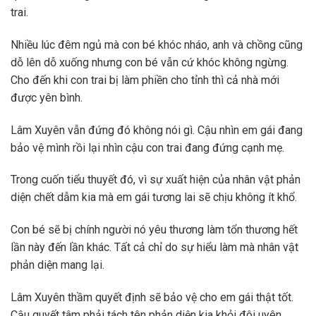
trai.
Nhiều lúc đêm ngủ mà con bé khóc nháo, anh và chồng cũng
dỗ lên dỗ xuống nhưng con bé vẫn cứ khóc không ngừng.
Cho đến khi con trai bị làm phiền cho tỉnh thì cả nhà mới
được yên bình.
Lâm Xuyên vẫn đứng đó không nói gì. Cậu nhìn em gái đang
bảo vệ mình rồi lại nhìn cậu con trai đang đứng cạnh mẹ.
Trong cuốn tiểu thuyết đó, vì sự xuất hiện của nhân vật phản
diện chết dẫm kia mà em gái tương lai sẽ chịu không ít khổ.
Con bé sẽ bị chính người nó yêu thương làm tổn thương hết
lần này đến lần khác. Tất cả chỉ do sự hiểu làm mà nhân vật
phản diện mang lại.
Lâm Xuyên thầm quyết định sẽ bảo vệ cho em gái thật tốt.
Cậu quyết tâm phải tách tên phản diện kia khỏi đôi uyên