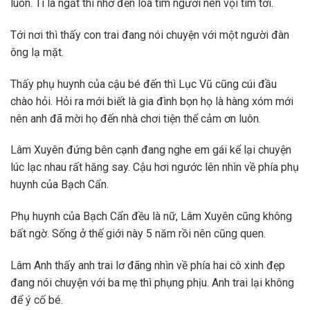
luôn. Tí là ngất thì nhớ đến loa tìm người nên vội tìm tới.
Tới nơi thì thấy con trai đang nói chuyện với một người đàn
ông lạ mặt.
Thấy phụ huynh của cậu bé đến thì Lục Vũ cũng cúi đầu
chào hỏi. Hỏi ra mới biết là gia đình bọn họ là hàng xóm mới
nên anh đã mời họ đến nhà chơi tiện thể cảm ơn luôn.
Lâm Xuyên đứng bên cạnh đang nghe em gái kể lại chuyện
lúc lạc nhau rất hăng say. Cậu hơi ngước lên nhìn về phía phụ
huynh của Bạch Cẩn.
Phụ huynh của Bạch Cẩn đều là nữ, Lâm Xuyên cũng không
bất ngờ. Sống ở thế giới này 5 năm rồi nên cũng quen.
Lâm Anh thấy anh trai lơ đãng nhìn về phía hai cô xinh đẹp
đang nói chuyện với ba mẹ thì phụng phịu. Anh trai lại không
để ý cố bé.