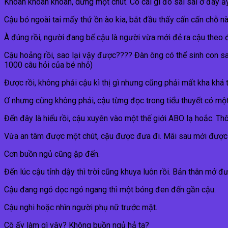
Khoan khoan khoan, dừng một chút. Có cái gì đó sai sai ở đây ấy
Cậu bỏ ngoài tai mấy thứ ồn ào kia, bắt đầu thấy cấn cấn chỗ n
À đúng rồi, người đang bế cậu là người vừa mới đẻ ra cậu theo
Cậu hoảng rồi, sao lại vậy được???? Đàn ông có thể sinh con s
1000 câu hỏi của bé nhỏ)
Được rồi, không phải cậu kì thị gì nhưng cũng phải mất kha khá
Ơ nhưng cũng không phải, cậu từng đọc trong tiểu thuyết có một
Đến đây là hiểu rồi, cậu xuyên vào một thế giới ABO lạ hoắc. Th
Vừa an tâm được một chút, cậu được đưa đi. Mãi sau mới được
Cơn buồn ngủ cũng ập đến.
Đến lúc cậu tỉnh dậy thì trời cũng khuya luôn rồi. Bản thân mở 
Cậu đang ngó dọc ngó ngang thì một bóng đen đến gần cậu.
Cậu nghi hoặc nhìn người phụ nữ trước mặt.
Cô ấy làm gì vậy? Không buồn ngủ hả ta?