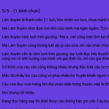
5/5 - (1 bình chọn)
Lâm Xuyên là thanh niên 21 tuổi, hồn nhiên vui tươi, chưa mảnh t
Mẹ Lâm Xuyên nhìn đứa con nhỏ của mình mà ngán ngẩm: “Con tra
Lâm Xuyên nằm lười trên giường: “Mẹ à, con cũng mệt lắm lun đ
Mẹ Lâm Xuyên cũng không bắt ép gì cậu nữa, chỉ cằn nhằn mấy c
Lâm Xuyên vẫn là nằm lười trên giường, tay lướt đọc tiểu thuyết
cũng nói rõ tính hướng của mình với gia đình rồi, chỉ cần gia đìn
Sở thích của cậu vốn cũng không nhiều nhưng đặc biệt cậu lại 
Mặc dù nhiều lúc cậu cũng vớ phải nhiều bộ truyện khiến người 
Cậu vừa đọc vừa mắng tên đại phản diện trong truyện, nào là đồ
Nói chung rất nhiều.
Đang đọc hăng say thì điện thoại cậu thông báo pin yếu. Cậu bực