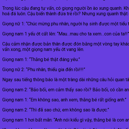
Trong lúc cậu đang tự vấn, có giọng người ồn ào xung quanh. Kh
hoá đá luôn. Cậu biến thành đứa trẻ rồi? Nhưng xung quanh thật 
Giọng nữ 1: “Chúc mừng phu nhân, người hạ sinh được một tiểu t
Giọng nam 1 yếu ớt cất lên: “Mau…mau cho ta xem…con của ta!!
Cậu cảm nhận được bản thân được đón bằng một vòng tay khác. 
vấn xong, một giọng nam yếu ớt vang lên.
Giọng nam 1: “Thằng bé thật đáng yêu.”
Giọng nữ 2: “Phu nhân, thiếu gia đến rồi!!!”
Ngay sau tiếng thông báo là một tràng dài những câu hỏi quan t
Giọng nam 2: “Bảo bối, em cảm thấy sao rồi? Bảo bối, có cần 
Giọng nam 1: “Em không sao, anh xem, thằng bé rất giống anh.”
Giọng nam 2: “Thì đã sao chứ, em không sao là được.”
Giọng nam 1 hơi bất mãn: “Anh nói kiểu gì vậy, thằng bé là con an