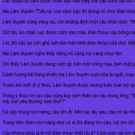
Lúc chuẩn bị cắm được chân sạc vào máy, mẹ cậu dưới lầu nói v
Mẹ Lâm Xuyên: “Tiểu tử, con cắm sạc thì đừng có chơi điện thoạ
Lâm Xuyên cũng vâng dạ, còn khẳng định một câu chắc nịch: “M
Dứt lời, lúc chân sạc được cắm vào máy, điện thoại cậu bỗng run
Lúc đó cậu lại còn ghé sát vào màn hình điện thoại nữa chứ. Kết
Mẹ Lâm Xuyên nghe thấy tiếng nổ cũng vội vàng chạy lên.
Chỉ thấy Lâm Xuyên đang nằm úp trên một vũng máu, bên mắt p
Cảnh tượng hãi hùng khiến mẹ Lâm Xuyên xuýt nữa là ngất, may sa
Trước khi mất đi ý thức, Lâm Xuyên được chứng kiến toàn bộ qu
Trong ý thức rời rạc cậu cũng kịp cảm thán vài câu trong lòng: 
mà, còn yêu đương nữa chứ!?”
Cứ vậy trong mơ màng, cậu lịm đi. Một lúc lâu sau, cậu có lại nh
Trong tiềm thức mơ màng như có ai đó đang ôm cậu, cái ôm rất
Cậu không phải là bị nổ điện thoại chết rồi à? Cảm giác cái ôm