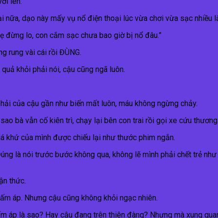
ới lên.
i nữa, dạo này mấy vụ nổ điện thoại lúc vừa chơi vừa sạc nhiều l
ẹ đừng lo, con cắm sạc chưa bao giờ bị nổ đâu.”
g rung vài cái rồi ĐÙNG.
 quả khỏi phải nói, cậu cũng ngã luôn.
hải của cậu gần như biến mất luôn, máu không ngừng chảy.
o bà vẫn cố kiên trì, chạy lại bên con trai rồi gọi xe cứu thương
á khứ của mình được chiếu lại như thước phim ngắn.
“Đúng là nói trước bước không qua, không lẽ mình phải chết trẻ n
ận thức.
 ấm áp. Nhưng cậu cũng không khỏi ngạc nhiên.
 ấm áp là sao? Hay cậu đang trên thiên đàng? Nhưng mà xung quan