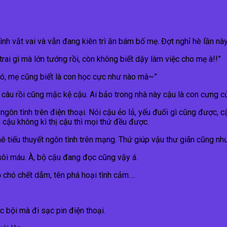
ình vắt vai và vẫn đang kiên trì ăn bám bố mẹ. Đợt nghỉ hè lần nà
i gì mà lớn tướng rồi, còn không biết dậy làm việc cho mẹ à!!”
ó, mẹ cũng biết là con học cực như nào mà~”
âu rồi cũng mặc kệ cậu. Ai bảo trong nhà này cậu là con cưng củ
 ngôn tình trên điện thoại. Nói cậu ẻo lả, yếu đuối gì cũng được,
h cậu không kì thị cậu thì mọi thứ đều được.
mê tiểu thuyết ngôn tình trên mạng. Thứ giúp vậu thư giãn cũng n
sôi máu. À, bộ cậu đang đọc cũng vậy á.
 chó chết dẫm, tên phá hoại tình cảm….
 bội mà đi sạc pin điện thoại.