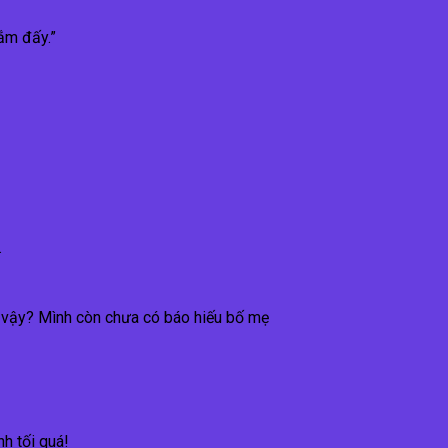
ắm đấy.”
.
hư vậy? Mình còn chưa có báo hiếu bố mẹ
h tối quá!