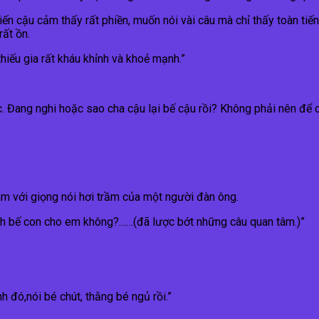
iến cậu cảm thấy rất phiền, muốn nói vài câu mà chỉ thấy toàn ti
rất ồn.
hiếu gia rất kháu khỉnh và khoẻ mạnh.”
”
Đang nghi hoặc sao cha cậu lại bế cậu rồi? Không phải nên để 
âm với giọng nói hơi trầm của một người đàn ông.
anh bế con cho em không?……(đã lược bớt những câu quan tâm.)”
h đó,nói bé chút, thằng bé ngủ rồi.”