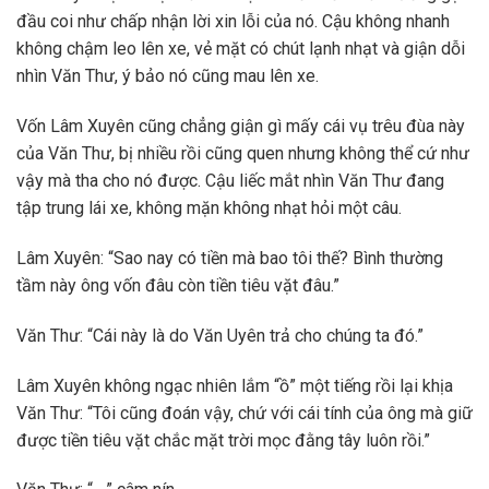
đầu coi như chấp nhận lời xin lỗi của nó. Cậu không nhanh
không chậm leo lên xe, vẻ mặt có chút lạnh nhạt và giận dỗi
nhìn Văn Thư, ý bảo nó cũng mau lên xe.
Vốn Lâm Xuyên cũng chẳng giận gì mấy cái vụ trêu đùa này
của Văn Thư, bị nhiều rồi cũng quen nhưng không thể cứ như
vậy mà tha cho nó được. Cậu liếc mắt nhìn Văn Thư đang
tập trung lái xe, không mặn không nhạt hỏi một câu.
Lâm Xuyên: “Sao nay có tiền mà bao tôi thế? Bình thường
tầm này ông vốn đâu còn tiền tiêu vặt đâu.”
Văn Thư: “Cái này là do Văn Uyên trả cho chúng ta đó.”
Lâm Xuyên không ngạc nhiên lắm “ồ” một tiếng rồi lại khịa
Văn Thư: “Tôi cũng đoán vậy, chứ với cái tính của ông mà giữ
được tiền tiêu vặt chắc mặt trời mọc đằng tây luôn rồi.”