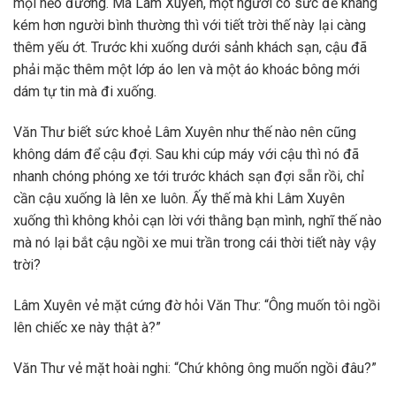
mọi nẻo đường. Mà Lâm Xuyên, một người có sức đề kháng
kém hơn người bình thường thì với tiết trời thế này lại càng
thêm yếu ớt. Trước khi xuống dưới sảnh khách sạn, cậu đã
phải mặc thêm một lớp áo len và một áo khoác bông mới
dám tự tin mà đi xuống.
Văn Thư biết sức khoẻ Lâm Xuyên như thế nào nên cũng
không dám để cậu đợi. Sau khi cúp máy với cậu thì nó đã
nhanh chóng phóng xe tới trước khách sạn đợi sẵn rồi, chỉ
cần cậu xuống là lên xe luôn. Ấy thế mà khi Lâm Xuyên
xuống thì không khỏi cạn lời với thằng bạn mình, nghĩ thế nào
mà nó lại bắt cậu ngồi xe mui trần trong cái thời tiết này vậy
trời?
Lâm Xuyên vẻ mặt cứng đờ hỏi Văn Thư: “Ông muốn tôi ngồi
lên chiếc xe này thật à?”
Văn Thư vẻ mặt hoài nghi: “Chứ không ông muốn ngồi đâu?”