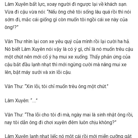
Lâm Xuyên bất lực, xoay người đi ngược lại về khách sạn.
Vừa đi cậu vừa nói: “Nếu ông chê tôi sống lâu quá rồi thì nói
sớm đi, mắc cái giống gì còn muốn tôi ngồi cái xe này của
ông!?”
Văn Thư nhìn lại con xe yêu quý của mình rồi lại cười ha hả.
Nó biết Lâm Xuyên nói vậy là có ý gì, chỉ là nó muốn trêu cậu
một chút nên mới cố ý hạ mui xe xuống. Thấy phản ứng của
cậu bắt đầu lạnh nhạt thì mới ngừng cười mà nâng mui xe
lên, bật máy sưởi và xin lỗi cậu.
Văn Thư: “Xin lỗi, tôi chỉ muốn trêu ông một chút.”
Lâm Xuyên: “….”
Văn Thư: “Tha lỗi cho tôi đi mà, ngày mai là sinh nhật ông rồi,
nay tôi dẫn ông đi chơi xuyên đêm luôn chịu không?”
Lâm Xuyên lạnh nhạt liếc nó một cái rồi mới miễn cưỡng gật