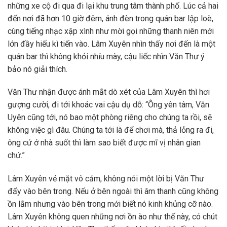
những xe cộ đi qua đi lại khu trung tâm thành phố. Lúc cả hai
đến nơi đã hơn 10 giờ đêm, ánh đèn trong quán bar lập loè,
cùng tiếng nhạc xập xình như mời gọi những thanh niên mới
lớn đầy hiếu kì tiến vào. Lâm Xuyên nhìn thấy nơi đến là một
quán bar thì không khỏi nhíu mày, cậu liếc nhìn Văn Thư ý
bảo nó giải thích.
Văn Thư nhận được ánh mắt dò xét của Lâm Xuyên thì hơi
gượng cười, đi tới khoác vai cậu dụ dỗ: “Ông yên tâm, Văn
Uyên cũng tới, nó bao một phòng riêng cho chúng ta rồi, sẽ
không việc gì đâu. Chúng ta tới là để chơi mà, thả lỏng ra đi,
ông cứ ở nhà suốt thì làm sao biết được mĩ vị nhân gian
chứ.”
Lâm Xuyên vẻ mặt vô cảm, không nói một lời bị Văn Thư
đẩy vào bên trong. Nếu ở bên ngoài thì âm thanh cũng không
ồn lắm nhưng vào bên trong mới biết nó kinh khủng cỡ nào.
Lâm Xuyên không quen những nơi ồn ào như thế này, có chút