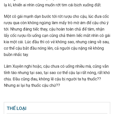
lạ kì, khiến ai nhìn cũng muốn rớt tim cái bịch xuống đất.
Một cô gái mạnh dạn bước tới rót rượu cho cậu, lúc đưa cốc
rượu qua còn không ngừng làm mấy trò mờ ám để cậu chú ý
tới. Nhưng đáng tiếc thay, cậu hoàn toàn chả để tâm, nhận
lấy cốc rượu rồi uống cạn cũng chả thèm liếc mắt nhìn cô gái
kia một cái. Lúc đầu thì có vẻ không sao, nhưng càng về sau,
cơ thể cậu bắt đầu nóng lên, cả người cậu nặng nề không
buồn nhấc tay.
Lâm Xuyên nghi hoặc, cậu chưa có uống nhiều mà, cũng vẫn
tỉnh táo nhưng tại sao, tại sao cơ thể cậu lại rất nóng, rất khó
chịu. Đầu cũng đau, không lẽ cậu bị người ta hạ thuốc??
Nhưng ai lại hạ thuốc cậu chứ??
THỂ LOẠI