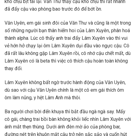
khó chịu bịt tai lại. Văn Thư thấy cậu khó chịu thì rất nhanh
đã đẩy cậu vào phòng bao trước đó để bớt ồn.
Văn Uyên, em gái sinh đôi của Văn Thư và cũng là một trong
số những người bạn thân hiếm hoi của Lâm Xuyên, phân hoá
thành alpha. Lúc cô thấy anh trai đẩy Lâm Xuyên vào thì vui
vẻ hớn hở chạy lại ôm Lâm Xuyên dụi đầu vào ngực cậu. Cô
đã rất lâu không gặp Lâm Xuyên rồi, cô nhớ cậu chết mất, dù
Lâm Xuyên có là beta thì việc cô thích cậu hoàn toàn không
thay đổi.
Lâm Xuyên không bất ngờ trước hành động của Văn Uyên,
dù sao với cậu Văn Uyên chính là một cô em gái thích ôm
ôm làm nũng, y hệt Lâm Anh mà thôi.
Ba người chơi bời đến khuya thì bắt đầu ngà ngà say. Mấy
cô gái, chàng trai bồi bàn không khỏi liếc nhìn Lâm Xuyên với
ánh mắt thẹn thùng. Dưới ánh đèn mờ ảo của phòng bar,
đường nét trên khuôn mặt cậu trở nên sắc sảo và cuốn hút