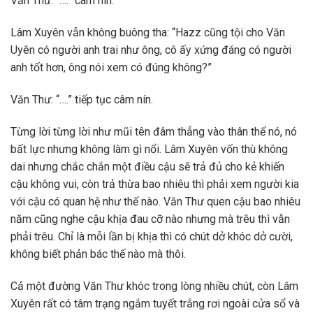
Văn Thư: “….” câm nín.
Lâm Xuyên vẫn không buông tha: “Hazz cũng tội cho Văn
Uyên có người anh trai như ông, cô ấy xứng đáng có người
anh tốt hơn, ông nói xem có đúng không?”
Văn Thư: “….” tiếp tục câm nín.
Từng lời từng lời như mũi tên đâm thẳng vào thân thể nó, nó
bất lực nhưng không làm gì nổi. Lâm Xuyên vốn thù không
dai nhưng chắc chắn một điều cậu sẽ trả đủ cho kẻ khiến
cậu không vui, còn trả thừa bao nhiêu thì phải xem người kia
với cậu có quan hệ như thế nào. Văn Thư quen cậu bao nhiêu
năm cũng nghe cậu khịa đau cỡ nào nhưng mà trêu thì vẫn
phải trêu. Chỉ là mỗi lần bị khịa thì có chút dở khóc dở cười,
không biết phản bác thế nào mà thôi.
Cả một đường Văn Thư khóc trong lòng nhiều chút, còn Lâm
Xuyên rất có tâm trạng ngắm tuyết trắng rơi ngoài cửa sổ và