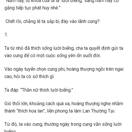
“Năm nay, từ khóa của ta là ‘lười biếng,’ sang năm hãy cố
gắng tiếp tục phát huy nhé.”
Chết rồi, chẳng lẽ ta sắp bị đày vào lãnh cung?
1.
Ta từ nhỏ đã thích sống lười biếng, cha ta quyết định gửi ta
vào cung để có một cuộc sống yên ổn suốt đời.
Vào ngày tuyển chọn cung phi, hoàng thượng ngồi trên ngai
cao, hỏi ta có sở thích gì.
Ta đáp: “Thần nữ thích lười biếng.”
Gió thổi lớn, khoảng cách quá xa, hoàng thượng nghe nhầm
thành “thích hoa lan”, liền phong ta làm Lan Thường Tại.
Từ đó, ta vào cung, thường ngày trong cung vẫn sống lười
biếng.