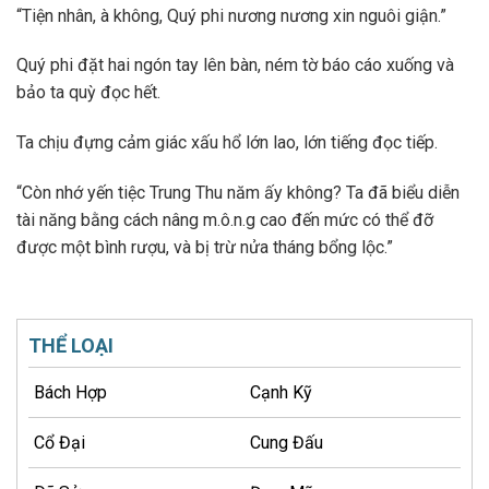
“Tiện nhân, à không, Quý phi nương nương xin nguôi giận.”
Quý phi đặt hai ngón tay lên bàn, ném tờ báo cáo xuống và
bảo ta quỳ đọc hết.
Ta chịu đựng cảm giác xấu hổ lớn lao, lớn tiếng đọc tiếp.
“Còn nhớ yến tiệc Trung Thu năm ấy không? Ta đã biểu diễn
tài năng bằng cách nâng m.ô.n.g cao đến mức có thể đỡ
được một bình rượu, và bị trừ nửa tháng bổng lộc.”
THỂ LOẠI
Bách Hợp
Cạnh Kỹ
Cổ Đại
Cung Đấu