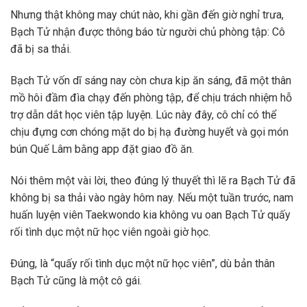
Nhưng thật không may chút nào, khi gần đến giờ nghỉ trưa,
Bạch Tử nhận được thông báo từ người chủ phòng tập: Cô
đã bị sa thải.
Bạch Tử vốn dĩ sáng nay còn chưa kịp ăn sáng, đã một thân
mồ hôi đầm đìa chạy đến phòng tập, để chịu trách nhiệm hỗ
trợ dẫn dắt học viên tập luyện. Lúc này đây, cô chỉ có thể
chịu đựng cơn chóng mặt do bị hạ đường huyết và gọi món
bún Quế Lâm bằng app đặt giao đồ ăn.
Nói thêm một vài lời, theo đúng lý thuyết thì lẽ ra Bạch Tử đã
không bị sa thải vào ngày hôm nay. Nếu một tuần trước, nam
huấn luyện viên Taekwondo kia không vu oan Bạch Tử quấy
rối tình dục một nữ học viên ngoài giờ học.
Đúng, là “quấy rối tình dục một nữ học viên”, dù bản thân
Bạch Tử cũng là một cô gái.