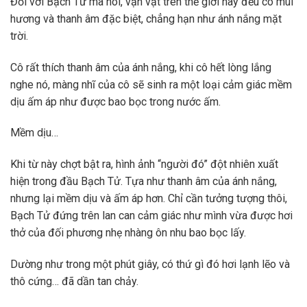
Đối với Bạch Tử mà nói, vạn vật trên thế giới này đều có mùi
hương và thanh âm đặc biệt, chẳng hạn như ánh nắng mặt
trời.
Cô rất thích thanh âm của ánh nắng, khi cô hết lòng lắng
nghe nó, màng nhĩ của cô sẽ sinh ra một loại cảm giác mềm
dịu ấm áp như được bao bọc trong nước ấm.
Mềm dịu…
Khi từ này chợt bật ra, hình ảnh “người đó” đột nhiên xuất
hiện trong đầu Bạch Tử. Tựa như thanh âm của ánh nắng,
nhưng lại mềm dịu và ấm áp hơn. Chỉ cần tưởng tượng thôi,
Bạch Tử đứng trên lan can cảm giác như mình vừa được hơi
thở của đối phương nhẹ nhàng ôn nhu bao bọc lấy.
Dường như trong một phút giây, có thứ gì đó hơi lạnh lẽo và
thô cứng… đã dần tan chảy.