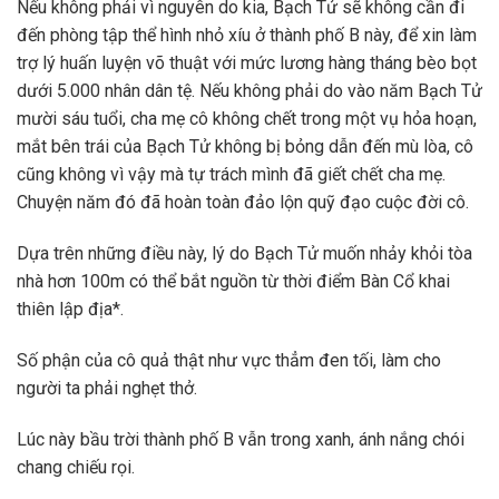
Nếu không phải vì nguyên do kia, Bạch Tử sẽ không cần đi
đến phòng tập thể hình nhỏ xíu ở thành phố B này, để xin làm
trợ lý huấn luyện võ thuật với mức lương hàng tháng bèo bọt
dưới 5.000 nhân dân tệ. Nếu không phải do vào năm Bạch Tử
mười sáu tuổi, cha mẹ cô không chết trong một vụ hỏa hoạn,
mắt bên trái của Bạch Tử không bị bỏng dẫn đến mù lòa, cô
cũng không vì vậy mà tự trách mình đã giết chết cha mẹ.
Chuyện năm đó đã hoàn toàn đảo lộn quỹ đạo cuộc đời cô.
Dựa trên những điều này, lý do Bạch Tử muốn nhảy khỏi tòa
nhà hơn 100m có thể bắt nguồn từ thời điểm Bàn Cổ khai
thiên lập địa*.
Số phận của cô quả thật như vực thẳm đen tối, làm cho
người ta phải nghẹt thở.
Lúc này bầu trời thành phố B vẫn trong xanh, ánh nắng chói
chang chiếu rọi.