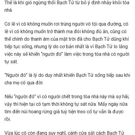
Thế là khi gió ngừng thổi Bạch Tử từ bỏ ý định nhảy khỏi tòa
nhà.
Có lẽ vì cô không muốn rơi trúng người vô tội qua đường, có
lẽ vì cô không muốn trở thành ma đói không đủ ăn, cũng có
thể chính do thanh âm của mặt trời đã cho Bạch Tử dũng khí
tiếp tục sống, nhưng lý do cơ bản nhất là vì Bạch Tử lo lắng
việc này sẽ khiến “người đó” làm việc trong tòa nhà có người
tự sát.
“Người đó” là lý do duy nhất khiến Bạch Tử sống tiếp sau khi
cha mẹ cô qua đời.
Nếu “người đó” vì có người chết trong tòa nhà này mà sợ hãi,
vậy thì hiện tại cô tạm thời không tự sát nữa. Mấy ngày nữa
tìm đến núi hoang rừng già tuỳ tiện treo cổ tự vẫn là được
rồi.
Vừa lúc cô còn đang suy nghĩ, cánh cửa sắt cách Bạch Tử