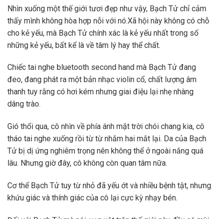
Nhìn xuống một thế giới tươi đẹp như vậy, Bạch Tử chỉ cảm
thấy mình không hòa hợp nỗi với nó.Xã hội này không có chỗ
cho kẻ yếu, mà Bạch Tử chính xác là kẻ yếu nhất trong số
những kẻ yếu, bất kể là về tâm lý hay thể chất.
Chiếc tai nghe bluetooth second hand mà Bạch Tử đang
đeo, đang phát ra một bản nhạc violin cổ, chất lượng âm
thanh tuy rằng có hơi kém nhưng giai điệu lại nhẹ nhàng
dâng trào.
Gió thổi qua, cô nhìn về phía ánh mặt trời chói chang kia, cô
tháo tai nghe xuống rồi từ từ nhắm hai mắt lại. Da của Bạch
Tử bị dị ứng nghiêm trọng nên không thể ở ngoài nắng quá
lâu. Nhưng giờ đây, cô không còn quan tâm nữa.
Cơ thể Bạch Tử tuy từ nhỏ đã yếu ớt và nhiều bệnh tật, nhưng
khứu giác và thính giác của cô lại cực kỳ nhạy bén.