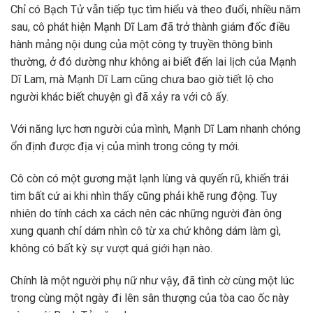
Chỉ có Bạch Tử vẫn tiếp tục tìm hiểu và theo đuổi, nhiều năm
sau, cô phát hiện Mạnh Dĩ Lam đã trở thành giám đốc điều
hành mảng nội dung của một công ty truyền thông bình
thường, ở đó dường như không ai biết đến lai lịch của Mạnh
Dĩ Lam, mà Mạnh Dĩ Lam cũng chưa bao giờ tiết lộ cho
người khác biết chuyện gì đã xảy ra với cô ấy.
Với năng lực hơn người của mình, Mạnh Dĩ Lam nhanh chóng
ổn định được địa vị của mình trong công ty mới.
Cô còn có một gương mặt lạnh lùng và quyến rũ, khiến trái
tim bất cứ ai khi nhìn thấy cũng phải khẽ rung động. Tuy
nhiên do tính cách xa cách nên các những người đàn ông
xung quanh chỉ dám nhìn cô từ xa chứ không dám làm gì,
không có bất kỳ sự vượt quá giới hạn nào.
Chính là một người phụ nữ như vậy, đã tình cờ cùng một lúc
trong cùng một ngày đi lên sân thượng của tòa cao ốc này