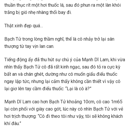
thuần thục rít một hơi thuốc lá, sau đó phun ra một làn khói
trắng bị gió nhẹ nhàng thổi bay đi.
Thật xinh đẹp quá…
Bạch Tử trong lòng thầm nghĩ, thế là cô nhảy trở lại sân
thượng từ tay vịn lan can.
Tiếng động ấy đã thu hút sự chú ý của Mạnh Dĩ Lam, khi vừa
nhìn thấy Bạch Tử cô đã rất kinh ngạc, sau đó tỏ ra cực kỳ
bất an và chán ghét, dường như cô muốn giấu điếu thuốc
ngay lập tức, nhưng lại cảm thấy không cần thiết vì vậy cô
lại giơ lên tay cầm điếu thuốc: “Lại là cô à?”
Mạnh Dĩ Lam cao hơn Bạch Tử khoảng 10cm, cô cao 1m65
lại còn phối với giày cao gót, lúc này cô nhìn Bạch Tử với vẻ
hơi trịch thượng: “Cô đi theo tôi như vậy, tôi sẽ không khách
khí đâu.”