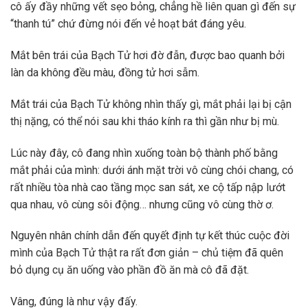
cô ấy đầy những vết sẹo bỏng, chẳng hề liên quan gì đến sự
“thanh tú” chứ đừng nói đến vẻ hoạt bát đáng yêu.
Mắt bên trái của Bạch Tử hơi đờ đẫn, được bao quanh bởi
làn da không đều màu, đồng tử hơi sẫm.
Mắt trái của Bạch Tử không nhìn thấy gì, mắt phải lại bị cận
thị nặng, có thể nói sau khi tháo kính ra thì gần như bị mù.
Lúc này đây, cô đang nhìn xuống toàn bộ thành phố bằng
mắt phải của mình: dưới ánh mặt trời vô cùng chói chang, có
rất nhiều tòa nhà cao tầng mọc san sát, xe cộ tấp nập lướt
qua nhau, vô cùng sôi động… nhưng cũng vô cùng thờ ơ.
Nguyên nhân chính dẫn đến quyết định tự kết thúc cuộc đời
mình của Bạch Tử thật ra rất đơn giản – chủ tiệm đã quên
bỏ dụng cụ ăn uống vào phần đồ ăn mà cô đã đặt.
Vâng, đúng là như vậy đấy.