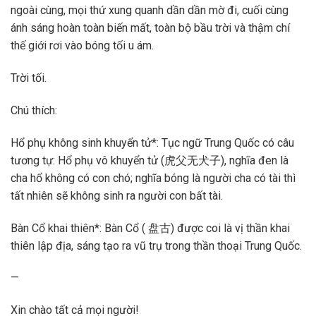
ngoài cùng, mọi thứ xung quanh dần dần mờ đi, cuối cùng
ánh sáng hoàn toàn biến mất, toàn bộ bầu trời và thậm chí
thế giới rơi vào bóng tối u ám.
Trời tối.
Chú thích:
Hổ phụ không sinh khuyển tử*: Tục ngữ Trung Quốc có câu
tương tự: Hổ phụ vô khuyển tử (虎父无犬子), nghĩa đen là
cha hổ không có con chó; nghĩa bóng là người cha có tài thì
tất nhiên sẽ không sinh ra người con bất tài.
Bàn Cổ khai thiên*: Bàn Cổ ( 盘古) được coi là vị thần khai
thiên lập địa, sáng tạo ra vũ trụ trong thần thoại Trung Quốc.
—
Xin chào tất cả mọi người!