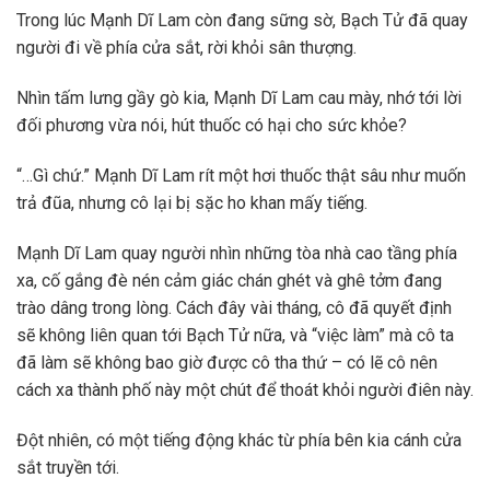
Trong lúc Mạnh Dĩ Lam còn đang sững sờ, Bạch Tử đã quay
người đi về phía cửa sắt, rời khỏi sân thượng.
Nhìn tấm lưng gầy gò kia, Mạnh Dĩ Lam cau mày, nhớ tới lời
đối phương vừa nói, hút thuốc có hại cho sức khỏe?
“…Gì chứ.” Mạnh Dĩ Lam rít một hơi thuốc thật sâu như muốn
trả đũa, nhưng cô lại bị sặc ho khan mấy tiếng.
Mạnh Dĩ Lam quay người nhìn những tòa nhà cao tầng phía
xa, cố gắng đè nén cảm giác chán ghét và ghê tởm đang
trào dâng trong lòng. Cách đây vài tháng, cô đã quyết định
sẽ không liên quan tới Bạch Tử nữa, và “việc làm” mà cô ta
đã làm sẽ không bao giờ được cô tha thứ – có lẽ cô nên
cách xa thành phố này một chút để thoát khỏi người điên này.
Đột nhiên, có một tiếng động khác từ phía bên kia cánh cửa
sắt truyền tới.