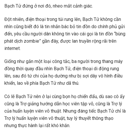
Bạch Tử đứng ở nơi đó, nheo mắt cảnh giác.
Đột nhiên, điện thoại trong túi rung lên, Bạch Tử không cần
nhìn cũng biết đó là tin nhắn bác bỏ tin đồn do chính phủ gửi
đến, yêu cầu người dân không tin vào cái gọi là tin đồn “bùng
phát dịch zombie” gần đây, được lan truyền rộng rãi trên
internet.
Giống như gắn một loại công tắc, ba người trong thang máy
đồng thời quay đầu nhìn Bạch Tử, điện thoại di động rung
lên, sau đó tứ chi của họ dường như bị sợi dây vô hình điều
khiển, lao về phía Bạch Tử như dã thú.
Có lẽ Bạch Tử nên ở lại cùng bọn họ chiến đấu, dù sao cô ấy
cũng là Trợ giảng hướng dẫn học viên tập võ, cũng là Trợ lý
của huấn luyện viên võ thuật. Nhưng đáng tiếc Bạch Tử chỉ là
Trợ lý huấn luyện viên võ thuật, tuy lý thuyết thông thạo
nhưng thực hành lại rất khó khăn.