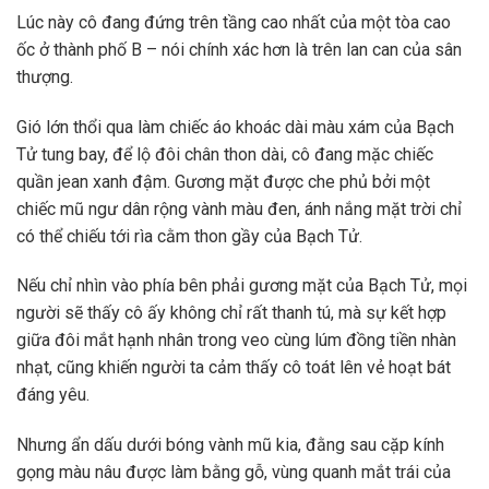
Lúc này cô đang đứng trên tầng cao nhất của một tòa cao
ốc ở thành phố B – nói chính xác hơn là trên lan can của sân
thượng.
Gió lớn thổi qua làm chiếc áo khoác dài màu xám của Bạch
Tử tung bay, để lộ đôi chân thon dài, cô đang mặc chiếc
quần jean xanh đậm. Gương mặt được che phủ bởi một
chiếc mũ ngư dân rộng vành màu đen, ánh nắng mặt trời chỉ
có thể chiếu tới rìa cằm thon gầy của Bạch Tử.
Nếu chỉ nhìn vào phía bên phải gương mặt của Bạch Tử, mọi
người sẽ thấy cô ấy không chỉ rất thanh tú, mà sự kết hợp
giữa đôi mắt hạnh nhân trong veo cùng lúm đồng tiền nhàn
nhạt, cũng khiến người ta cảm thấy cô toát lên vẻ hoạt bát
đáng yêu.
Nhưng ẩn dấu dưới bóng vành mũ kia, đằng sau cặp kính
gọng màu nâu được làm bằng gỗ, vùng quanh mắt trái của