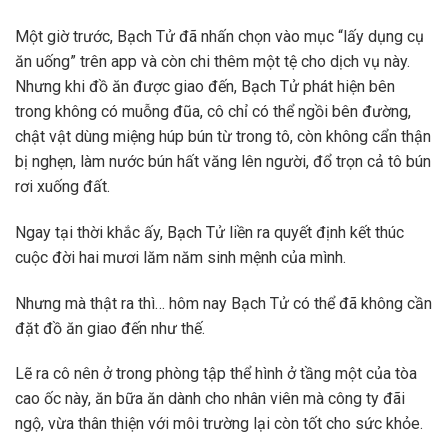
Một giờ trước, Bạch Tử đã nhấn chọn vào mục “lấy dụng cụ
ăn uống” trên app và còn chi thêm một tệ cho dịch vụ này.
Nhưng khi đồ ăn được giao đến, Bạch Tử phát hiện bên
trong không có muỗng đũa, cô chỉ có thể ngồi bên đường,
chật vật dùng miệng húp bún từ trong tô, còn không cẩn thận
bị nghẹn, làm nước bún hất văng lên người, đổ trọn cả tô bún
rơi xuống đất.
Ngay tại thời khắc ấy, Bạch Tử liền ra quyết định kết thúc
cuộc đời hai mươi lăm năm sinh mệnh của mình.
Nhưng mà thật ra thì… hôm nay Bạch Tử có thể đã không cần
đặt đồ ăn giao đến như thế.
Lẽ ra cô nên ở trong phòng tập thể hình ở tầng một của tòa
cao ốc này, ăn bữa ăn dành cho nhân viên mà công ty đãi
ngộ, vừa thân thiện với môi trường lại còn tốt cho sức khỏe.