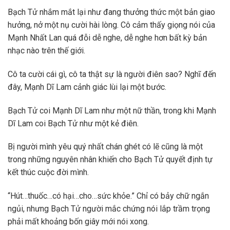
Bạch Tử nhắm mắt lại như đang thưởng thức một bản giao
hưởng, nở một nụ cười hài lòng. Cô cảm thấy giọng nói của
Mạnh Nhất Lan quá đỗi dễ nghe, dễ nghe hơn bất kỳ bản
nhạc nào trên thế giới.
Cô ta cười cái gì, cô ta thật sự là người điên sao? Nghĩ đến
đây, Mạnh Dĩ Lam cảnh giác lùi lại một bước.
Bạch Tử coi Mạnh Dĩ Lam như một nữ thần, trong khi Mạnh
Dĩ Lam coi Bạch Tử như một kẻ điên.
Bị người mình yêu quý nhất chán ghét có lẽ cũng là một
trong những nguyên nhân khiến cho Bạch Tử quyết định tự
kết thúc cuộc đời mình.
“Hút…thuốc…có hại…cho…sức khỏe.” Chỉ có bảy chữ ngắn
ngủi, nhưng Bạch Tử người mắc chứng nói lắp trầm trọng
phải mất khoảng bốn giây mới nói xong.