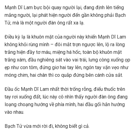
Mạnh Dĩ Lam bực bội quay người lại, đang định lên tiếng
mắng người, lại phát hiện người đến gần không phải Bạch
Tử, mà là một người đàn ông rất xa lạ.
Điều kỳ lạ là khuôn mặt của người này khiến Mạnh Dĩ Lam
không khỏi rùng mình – đôi mắt trợn ngược lên, lộ ra lòng
trắng hiện đầy tơ máu, miệng há hốc, toàn bộ khuôn mặt
trắng xám, đầu nghiêng sát vào vai trái, lưng còng xuống ọp
ẹp như con tôm, đứng giơ hai tay lên, ngón tay vặn vẹo như
móng chim, hai chân thì co quắp đứng bên cánh cửa sắt.
Đầu ốc Mạnh Dĩ Lam nhất thời trống rỗng, điếu thuốc trên
tay rơi xuống đất, lúc này cô nhìn thấy người đàn ông đang
loạng choạng hướng về phía mình, hai đầu gối hắn hướng
vào nhau.
Bạch Tử vừa mới rời đi, không biết gì cả.