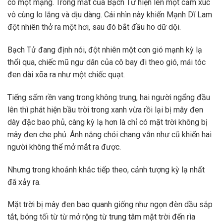
cô một mạng. Trong mắt của Bạch Tử hiện lên một cảm xúc
vô cùng lo lắng và dịu dàng. Cái nhìn này khiến Mạnh Dĩ Lam
đột nhiên thở ra một hơi, sau đó bắt đầu ho dữ dội.
Bạch Tử đang định nói, đột nhiên một cơn gió mạnh kỳ lạ
thổi qua, chiếc mũ ngư dân của cô bay đi theo gió, mái tóc
đen dài xõa ra như một chiếc quạt.
Tiếng sấm rền vang trong không trung, hai người ngẩng đầu
lên thì phát hiện bầu trời trong xanh vừa rồi lại bị mây đen
dày đặc bao phủ, càng kỳ lạ hơn là chỉ có mặt trời không bị
mây đen che phủ. Ánh nắng chói chang vẫn như cũ khiến hai
người không thể mở mắt ra được.
Nhưng trong khoảnh khắc tiếp theo, cảnh tượng kỳ lạ nhất
đã xảy ra.
Mặt trời bị mây đen bao quanh giống như ngọn đèn dầu sắp
tắt, bóng tối từ từ mở rộng từ trung tâm mặt trời đến rìa