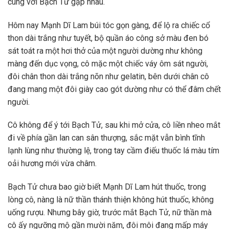
cùng với Bạch Tử gặp nhau.
Hôm nay Mạnh Dĩ Lam búi tóc gọn gàng, để lộ ra chiếc cổ
thon dài trắng như tuyết, bộ quần áo công sở màu đen bó
sát toát ra một hơi thở của một người dường như không
màng đến dục vọng, cô mặc một chiếc váy ôm sát người,
đôi chân thon dài trắng nõn như gelatin, bên dưới chân cô
đang mang một đôi giày cao gót dường như có thể đâm chết
người.
Cô không để ý tới Bạch Tử, sau khi mở cửa, cô liền nheo mắt
đi về phía gần lan can sân thượng, sắc mặt vẫn bình tĩnh
lạnh lùng như thường lệ, trong tay cầm điếu thuốc lá màu tím
oải hương mới vừa châm.
Bạch Tử chưa bao giờ biết Mạnh Dĩ Lam hút thuốc, trong
lòng cô, nàng là nữ thần thánh thiện không hút thuốc, không
uống rượu. Nhưng bây giờ, trước mắt Bạch Tử, nữ thần mà
cô ấy ngưỡng mộ gần mười năm, đôi môi đang mấp máy