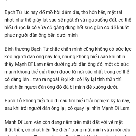
Bạch Tử lúc này đổ mồ hôi đầm đìa, thở hổn hển, mặt tái
nhợt, như thể giây lát sau sẽ ngất đi và ngã xuống đất, có thể
hiểu được là cô vừa cố gắng dùng hết sức giằn co để khuất
phục người đàn ông bên dưới mình.
Bình thường Bạch Tử chắc chắn mình cũng không có sức lực
kéo người đàn ông này lên, nhưng không hiểu sao khi nhìn
thấy Mạnh Dĩ Lam nằm dưới người đàn ông đó, một cỗ sức
mạnh không thể giải thích được từ nơi sâu nhất trong cơ thể
cô dâng lên… tràn ra ngoài. Đợi khi cô lấy lại tinh thần thì
phát hiện người đàn ông đó đã bị mình đè xuống dưới.
Bạch Tử không tiếp tục đi sâu tìm hiểu trải nghiệm kỳ lạ này,
sau khi trói người đàn ông lại, cô quay lại nhìn Mạnh Dĩ Lam.
Mạnh Dĩ Lam vẫn còn đang nằm trên mặt đất với vẻ mặt
thất thần, cô phát hiện “kẻ điên” trong mắt mình vừa mới cứu