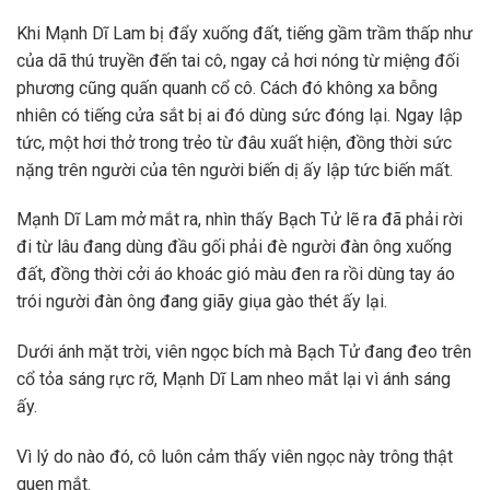
Khi Mạnh Dĩ Lam bị đẩy xuống đất, tiếng gầm trầm thấp như
của dã thú truyền đến tai cô, ngay cả hơi nóng từ miệng đối
phương cũng quấn quanh cổ cô. Cách đó không xa bỗng
nhiên có tiếng cửa sắt bị ai đó dùng sức đóng lại. Ngay lập
tức, một hơi thở trong trẻo từ đâu xuất hiện, đồng thời sức
nặng trên người của tên người biến dị ấy lập tức biến mất.
Mạnh Dĩ Lam mở mắt ra, nhìn thấy Bạch Tử lẽ ra đã phải rời
đi từ lâu đang dùng đầu gối phải đè người đàn ông xuống
đất, đồng thời cởi áo khoác gió màu đen ra rồi dùng tay áo
trói người đàn ông đang giãy giụa gào thét ấy lại.
Dưới ánh mặt trời, viên ngọc bích mà Bạch Tử đang đeo trên
cổ tỏa sáng rực rỡ, Mạnh Dĩ Lam nheo mắt lại vì ánh sáng
ấy.
Vì lý do nào đó, cô luôn cảm thấy viên ngọc này trông thật
quen mắt.