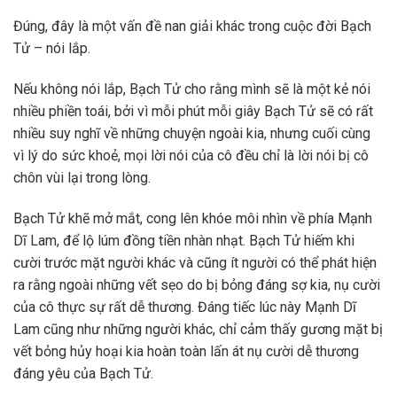
Đúng, đây là một vấn đề nan giải khác trong cuộc đời Bạch
Tử – nói lắp.
Nếu không nói lắp, Bạch Tử cho rằng mình sẽ là một kẻ nói
nhiều phiền toái, bởi vì mỗi phút mỗi giây Bạch Tử sẽ có rất
nhiều suy nghĩ về những chuyện ngoài kia, nhưng cuối cùng
vì lý do sức khoẻ, mọi lời nói của cô đều chỉ là lời nói bị cô
chôn vùi lại trong lòng.
Bạch Tử khẽ mở mắt, cong lên khóe môi nhìn về phía Mạnh
Dĩ Lam, để lộ lúm đồng tiền nhàn nhạt. Bạch Tử hiếm khi
cười trước mặt người khác và cũng ít người có thể phát hiện
ra rằng ngoài những vết sẹo do bị bỏng đáng sợ kia, nụ cười
của cô thực sự rất dễ thương. Đáng tiếc lúc này Mạnh Dĩ
Lam cũng như những người khác, chỉ cảm thấy gương mặt bị
vết bỏng hủy hoại kia hoàn toàn lấn át nụ cười dễ thương
đáng yêu của Bạch Tử.